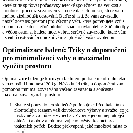
‌které bude splňovat⁤ požadavky letecké společnosti na ⁣velikost a‍
hmotnost, přičemž​ si zároveň všimněte dalších funkcí,⁢ které​ vám
mohou zjednodušit ‍cestování. Buďte si jisti, že vám zavazadlo
nabízí dostatek prostoru pro všechny věci, které ⁢potřebujete⁢ vzít s
sebou, ‍a že je dostatečně‌ odolné⁤ a⁢ snadno ovladatelné. S těmito tipy
a⁣ vědomostmi si budete moci vybrat správné⁤ zavazadlo, které ‌vám
usnadní cestování a⁤ umožní vám si ⁣plně užít vaši dovolenou.
Optimalizace balení: Triky a doporučení
pro⁢ minimalizaci ​váhy​ a ⁤maximální
využití prostoru
Optimalizace balení je klíčovým faktorem při balení ‍kufru do letadla
s maximální⁢ hmotností 20 kg. Následující triky⁢ a doporučení vám⁤
pomohou minimalizovat váhu vašeho zavazadla a současně
‌maximalizovat využití⁤ prostoru.
Sbalte ‍si​ pouze to, co skutečně potřebujete: Před balením⁣ si
zkontrolujte​ seznam vaší dovolenkové výbavy ​a zvažte, co je
nezbytné a co můžete vynechat. ⁢Vyberte ⁣jenom nejnutnější⁤
oblečení a obuv a minimalizujte⁣ množství kosmetiky a
toaletních potřeb. Budete překvapeni, jaké množství‌ místa to
ušetří.