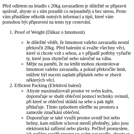
Před ‍odletem na letadlo s 20kg zavazadlem⁣ je důležité se připravit
⁤správně, abyste si ⁢s​ ním poradili co nejsnadněji a bez stresu. ⁢Proto‌
vám přinášíme několik nutných‍ informací a tipů, ‌které vám
pomohou být připravení na tento typ cestování.
Proof of Weight (Důkaz o hmotnosti)
Je důležité vědět, že hmotnost‍ vašeho zavazadla nesmí
překročit 20kg. Před ⁢balením si zvažte všechny ‍věci,
které si⁣ chcete vzít s sebou,​ a⁤ v ‍případě potřeby⁤ vyřaďte
ty, které jsou zbytečné nebo náročné na váhu.
Mějte ⁢na paměti, že na⁢ letišti ⁣mohou zkontrolovat
hmotnost vašeho zavazadla, a pokud překročíte limit,
můžete být nuceni zaplatit příplatek⁤ nebo se ​zbavit
některých​ věcí.
Efficient Packing⁤ (Efektivní balení)
Abyste ‍maximalizovali prostor ve svém kufru,
doporučuje se sbalit oblečení pomocí techniky ‍ovinutí,​
při které se oblečení skládá na sebe​ a pak tight
přitlačuje. Tímto způsobem ušetříte na ‍prostoru ​a
⁢zamezíte zmačkání‌ oblečení.
Doporučuje se také využít‍ prostor uvnitř ⁢bot nebo
helmy, kam​ můžete schovat menší⁣ předměty,⁣ jako jsou
elektronická ⁤zařízení⁤ nebo ‍plavky. Pečlivě promyslete,
jak nejlépe využít prostor ve svém zavazadle, abyste se