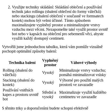
Využijte techniky skládání: Skládání oblečení⁢ a používání
technik jako⁤ rollingu (sbalení oblečení do formy válečků)
nebo stackingu‌ (sbalení oblečení v současně ve formsatech
kostek) mohou být velmi účinné. Tímto způsobem
maximalizujete vyplněný ‌prostor ⁢a minimalizujete​ vrstvy
⁤vzduchu​ mezi věcmi. Nezapomeňte‍ také⁤ využít ⁣prostor uvnitř
bot nebo‍ v kapsách na oblečení pro sebemenší věci, abyste
využili ⁢každý dostupný centimetr.
Vytvořili jsme ⁣jednoduchou tabulku, která ⁤vám pomůže vizuálně
pochopit optimální způsoby balení:
Vyplněný
Technika ⁤balení
Váhové​ výhody
prostor
Rolling (sbalení⁤ do
Minimalizuje‌ vrstvy vzduchu;
Vysoký
válečků)
pomáhá ‍minimalizovat vrásky
Stacking (sbalení do
Výborné pro‍ použití malých
Vysoký
⁢kostek)
prostorů ve zavazadle
Používání vnitřních
Střední⁢ a
Maximalizuje⁢ využití každého
kapes a prostoru uvnitř
vysoký
⁢centimetru ve⁢ zavazadle
bot
S‌ těmito triky a doporučeními‌ budete schopni efektivně⁢