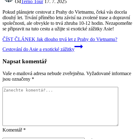
Od
Terno Tour
17. 7. 2025
Pokud plánujete cestovat z Prahy do Vietnamu, čeká vás docela
dlouhý let. Trvání přímého letu závisí na zvolené trase a dopravní
společnosti, ale obvykle to trvá zhruba 10-12 hodin. Nezapomeňte
se připravit na tuto cestu a užijte si exotické zážitky Asie!
ČÍST ČLÁNEK
Jak dlouho trvá let z Prahy do Vietnamu?
Cestování do Asie a exotické zážitky
Napsat komentář
Vaše e-mailová adresa nebude zveřejněna.
Vyžadované informace
jsou označeny
*
Komentář
*