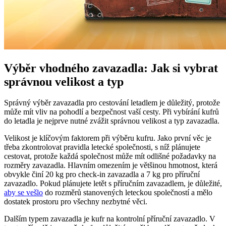
Výběr vhodného zavazadla: Jak⁣ si vybrat
správnou velikost a typ
Správný výběr zavazadla pro cestování letadlem ‍je důležitý,‍ protože
může mít vliv na⁤ pohodlí ⁢a bezpečnost ⁤vaší cesty. ⁣Při vybírání⁢ kufrů
do letadla je nejprve nutné⁤ zvážit správnou velikost a typ zavazadla.
Velikost je⁢ klíčovým faktorem při výběru ⁢kufru. Jako první věc‍ je
třeba zkontrolovat‌ pravidla letecké společnosti, s níž plánujete
cestovat, protože každá společnost může mít⁣ odlišné požadavky na
rozměry zavazadla. Hlavním omezením je většinou hmotnost, která
obvykle činí⁢ 20 kg pro check-in zavazadla a 7 kg pro příruční
zavazadlo. ⁤Pokud plánujete letět​ s příručním⁤ zavazadlem, je důležité,
aby se vešlo
do ⁢rozměrů stanovených​ leteckou společností a mělo
dostatek prostoru ⁢pro všechny nezbytné věci.
Dalším typem zavazadla je​ kufr na kontrolní příruční zavazadlo. V