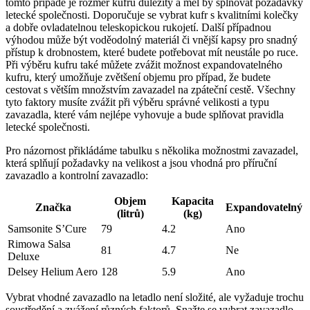
tomto případě‍ je rozměr kufru‌ důležitý a‌ měl by splňovat požadavky
letecké⁤ společnosti. Doporučuje se vybrat kufr​ s ‌kvalitními ⁤kolečky
a dobře ovladatelnou teleskopickou rukojetí. Další⁢ případnou
⁣výhodou ​může být voděodolný​ materiál či ⁣vnější kapsy pro snadný
⁢přístup k⁣ drobnostem,⁤ které budete potřebovat mít neustále‌ po ruce.
Při ​výběru kufru‍ také můžete zvážit možnost expandovatelného
kufru, který umožňuje zvětšení ⁣objemu pro případ, že budete
cestovat ⁣s⁢ větším množstvím zavazadel ⁤na zpáteční ⁣cestě. ​Všechny
tyto faktory musíte zvážit ⁣při výběru správné​ velikosti a typu⁣
zavazadla, které vám nejlépe vyhovuje a⁣ bude splňovat pravidla⁢
letecké společnosti.
Pro‌ názornost přikládáme tabulku s ‍několika možnostmi zavazadel,
která splňují požadavky‍ na ‌velikost a jsou ‍vhodná pro příruční
zavazadlo a‌ kontrolní zavazadlo:
Objem
Kapacita
Značka
Expandovatelný
(litrů)
⁤(kg)
Samsonite ⁣S’Cure
79
4.2
Ano
Rimowa Salsa ​
81
4.7
Ne
Deluxe
Delsey Helium Aero
128
5.9
Ano
Vybrat⁤ vhodné zavazadlo na letadlo není složité, ​ale ⁣vyžaduje trochu
soustředění a zvážení různých ⁣faktorů.⁤ Snažte se ⁢vybrat zavazadlo,