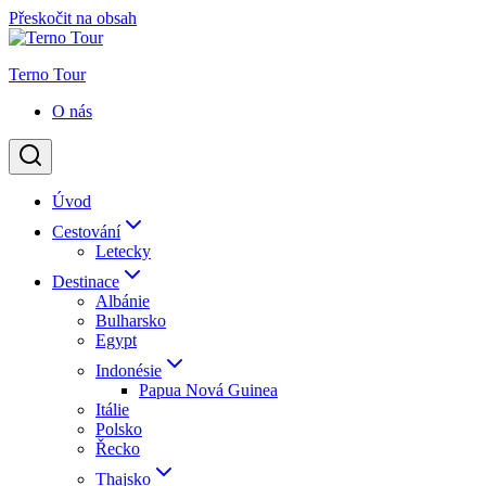
Přeskočit na obsah
Terno Tour
O nás
Úvod
Cestování
Letecky
Destinace
Albánie
Bulharsko
Egypt
Indonésie
Papua Nová Guinea
Itálie
Polsko
Řecko
Thajsko