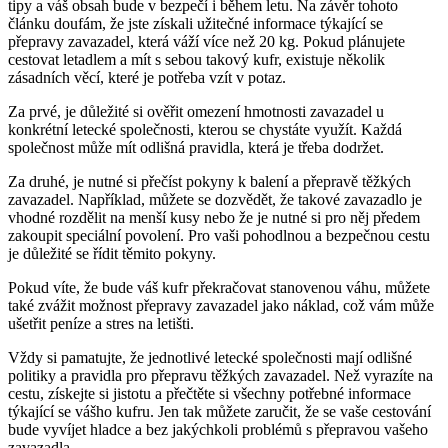
tipy a váš obsah bude v bezpečí i ⁤během ⁤letu. Na závěr⁤ tohoto
článku doufám, že jste⁣ získali užitečné​ informace týkající se
přepravy zavazadel, která váží ‌více než 20 kg. Pokud plánujete
cestovat letadlem a ⁣mít s sebou takový⁢ kufr, existuje několik
zásadních‍ věcí, které⁢ je potřeba vzít ⁣v potaz.
Za⁢ prvé, je důležité ​si ověřit omezení‍ hmotnosti zavazadel⁣ u
konkrétní ‍letecké společnosti,⁢ kterou​ se chystáte využít. Každá
společnost může mít odlišná pravidla, která je​ třeba ⁢dodržet.
Za druhé, je nutné⁣ si přečíst​ pokyny k balení a​ přepravě těžkých
zavazadel. Například, můžete se dozvědět, že takové​ zavazadlo je
vhodné rozdělit ‍na menší‍ kusy nebo ⁤že je nutné si pro něj⁣ předem
zakoupit speciální povolení. Pro vaši pohodlnou ​a bezpečnou cestu
je důležité se⁣ řídit těmito pokyny.
Pokud víte, že bude váš kufr⁤ překračovat stanovenou váhu, ​můžete
také ⁣zvážit možnost přepravy zavazadel jako náklad, což vám může
‍ušetřit peníze a stres na letišti.
Vždy si pamatujte, že jednotlivé letecké společnosti mají odlišné
‍politiky a pravidla pro přepravu těžkých zavazadel. Než vyrazíte na
cestu, získejte si jistotu a‌ přečtěte si všechny potřebné informace
týkající se vášho kufru. Jen ⁤tak můžete zaručit,⁢ že se vaše cestování
bude vyvíjet‌ hladce a bez jakýchkoli problémů‌ s přepravou ⁤vašeho
zavazadla.