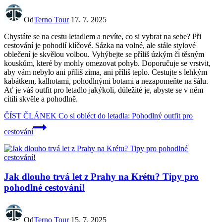
Od
Terno Tour
17. 7. 2025
Chystáte se na cestu letadlem a nevíte, co si vybrat na sebe? Při
cestování je pohodlí klíčové. Sázka na volné, ale stále stylové
oblečení je skvělou volbou. Vyhýbejte se příliš úzkým či těsným
kouskům, které by mohly omezovat pohyb. Doporučuje se vrstvit,
aby vám nebylo ani příliš zima, ani příliš teplo. Cestujte s lehkým
kabátkem, kalhotami, pohodlnými botami a nezapomeňte na šálu.
Ať je váš outfit pro letadlo jakýkoli, důležité je, abyste se v něm
cítili skvěle a pohodlně.
ČÍST ČLÁNEK
Co si obléct do letadla: Pohodlný outfit pro
cestování
Jak dlouho trvá let z Prahy na Krétu? Tipy pro
pohodlné cestování!
Od
Terno Tour
15. 7. 2025