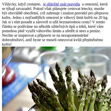
Vždycky, když ⁣cestujete, ‌
je důležité znát​ pravidla
‍ a omezení, která
se týkají‌ zavazadel. Pokud však plánujete cestovat‍ letecky, musíte
být obzvláště obezřetní, což zahrnuje i znalost pravidel pro⁤ přepravu
kufru. Jedno z nejčastějších omezení je váhový limit kufrů na 20 ⁣kg.
Jak si​ s ním poradit a ‌zároveň si užít bezstarostnou cestu? ⁢V tomto
článku se podíváme na několik užitečných tipů a triků, které vám
pomohou plně využít⁢ váhového limitu a ušetřit si stres a ​peníze.
Nechte se inspirovat a připravte se‍ na nezapomenutelné
dobrodružství, aniž byste⁢ se museli omezovat kvůli přeplněnému
‌kufru!