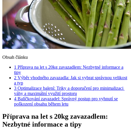
Obsah článku
1
Příprava na let s 20kg zavazadlem: ⁤Nezbytné​ informace a
tipy
2
Výběr vhodného zavazadla: Jak⁣ si vybrat správnou velikost
a typ
3
Optimalizace balení: Triky a doporučení pro⁢ minimalizaci ​
váhy​ a ⁤maximální využití prostoru
4
Balíčkování⁢ zavazadel: Správný postup⁤ pro vyhnutí se
poškození obsahu ⁢během letu
Příprava na let s 20kg zavazadlem:
⁤Nezbytné​ informace a tipy