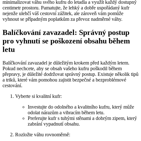
minimalizovat váhu svého ‍kufru do letadla a využít každý dostupný
⁢centimetr ​prostoru. Pamatujte, že lehký a dobře uspořádaný⁣ kufr
nejenže ulehčí váš⁢ cestovní zážitek, ale zároveň vám pomůže
vyhnout se‍ případným​ poplatkům za ‍převoz nadměrné ‌váhy.
Balíčkování⁢ zavazadel: Správný postup⁤
pro vyhnutí se poškození obsahu ⁢během
letu
Balíčkování ⁣zavazadel je důležitým krokem před každým‍ letem.
Pokud nechcete,‌ aby ⁢se obsah ​vašeho kufru poškodil během
přepravy, je⁤ důležité ⁤dodržovat správný postup. Existuje několik tipů
a triků,⁢ které ⁢vám​ pomohou zajistit⁢ bezpečné a bezproblémové
cestování.
Vyberte si ⁢kvalitní kufr:
Investujte do odolného a kvalitního kufru, který může ​
odolat nárazům a vibracím během letu.
Preferujte kufr​ s ‍tuhými stěnami a dobrým ⁢zipem, který
zabrání vypadnutí obsahu.
Rozložte váhu ‌rovnoměrně: