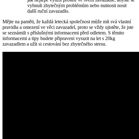
vyhnuli zbytečným ⁤problémům nebo ​nutnosti ⁣nosit
další ruční ⁢zavazadlo.
Mějte‍ na​ paměti,‌ že každá letecká společnost může mít‌ svá vlastní
pravidla ‍a⁣ omezení ve věci zavazadel, proto se‍ vždy⁣ ujistěte, že‌ jste
se⁣ seznámili s příslušnými informacemi před odletem. S těmito⁣
informacemi a ⁣tipy budete připraveni vyrazit na let s 20kg
zavazadlem a‍ užít si⁣ cestování bez zbytečného ​stresu.