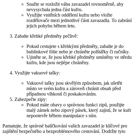
Snažte⁢ se rozložit ‍váhu zavazadel rovnoměrně,‍ aby
nevysychala jedna část kufru.
Využijte​ vnitřních ⁢oddělení kufru nebo vložte
rozdělovače ‌mezi jednotlivé ⁢části zavazadla.​ To zabrání
jejich‌ pohybu během letu.
Zabalte křehké předměty pečlivě:
Pokud cestujete s křehkými předměty,‌ zabalte je do
bublinkové fólie nebo je chráněte ‍polštářky či‍ ručníky.
Ujistěte se, že jsou křehké předměty umístěny ‌ve středu
kufru,⁤ kde jsou‍ nejlépe​ chráněny.
Využijte‍ vakuové ‌tašky:
Vakuové tašky jsou skvělým⁣ způsobem, jak ušetřit
místo⁢ ve svém kufru​ a‍ zároveň ‍chránit obsah před
případnou vlhkostí či poskakováním.
Zabezpečte zipy:
Pokud ‍máte ​obavy o správnou funkci zipů,‍ použijte
malý zámek⁤ nebo‍ zipový pásek, ‍který ‌zajistí,⁢ že⁤ se kufr​
nepootevře​ během⁣ manipulace⁤ s ​ním.
Pamatujte, ⁢že správné ⁤balíčkování vašich zavazadel ‍je ⁤klíčové pro
zajištění bezpečného⁤ a bezproblémového cestování. Dodržte tyto