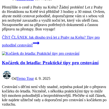
Přemýšlíte o cestě z Prahy na Krétu? Žádný problém! Let z Prahy
do Heraklionu na Krétě trvá přibližně 3 hodiny a 30 minut. Ovšem,
abyste mohli cestovat pohodlně, doporučujeme vám si s sebou vzít
jen nezbytné zavazadlo a využít noční let, který vás ušetří času.
Nezapomeňte ani na přípravu potřebných dokumentů a časnou
přípravu na přestupy. Bon voyage!
ČÍST ČLÁNEK
Jak dlouho trvá let z Prahy na Krétu? Tipy pro
pohodlné cestování!
Kočárek do letadla: Praktické tipy pro cestování
Od
Terno Tour
4. 9. 2025
Cestování s děťmi není vždy snadné, zejména pokud jde o přepravu
kočárku do letadla. Nicméně, s několika praktickými tipy to může
být mnohem pohodlnější a bezproblémovější. Přečtěte si náš článek,
kde najdete užitečné rady a doporučení pro cestování s kočárkem po
vzduchu.