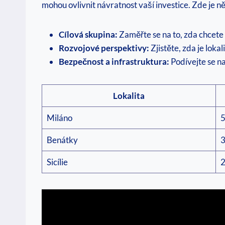
mohou ovlivnit návratnost vaší investice. Zde je něk
Cílová skupina:
Zaměřte se na to, zda chcete
Rozvojové perspektivy:
Zjistěte, zda je loka
Bezpečnost a infrastruktura:
Podívejte se na
Lokalita
Miláno
5
Benátky
3
Sicílie
2