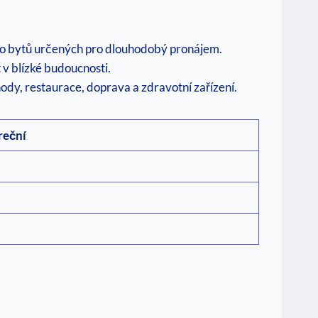
o do bytů určených pro dlouhodobý pronájem.
t v blízké budoucnosti.
hody, restaurace, doprava a zdravotní zařízení.
reční