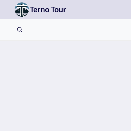
Přeskočit
Terno Tour
na
obsah