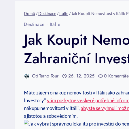
Domů
/
Destinace
/
Itálie
/
Jak Koupit Nemovitost v Itálii:
Destinace
·
Itálie
Jak Koupit Nemov
Zahraniční Inves
Od
Terno Tour
26. 12. 2025
0 Komentáře
Máte zájem o nákup nemovitosti v Itálii jako zahra
Investory"
vám poskytne veškeré potřebné infor
nákupu nemovitosti v Itálii,
abyste se vyhnuli mož
s jistotou a sebevědomím.