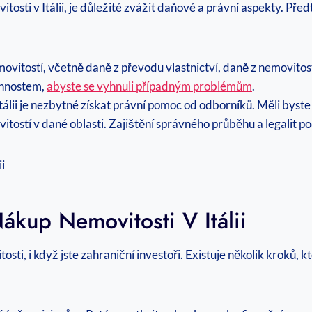
itosti v Itálii, je důležité zvážit daňové a právní aspekty. Pře
emovitostí, včetně daně z převodu vlastnictví, daně z nemovitos
innostem,
abyste se vyhnuli případným problémům
.
Itálii je nezbytné získat právní pomoc od odborníků. Měli bys
itostí v dané oblasti. Zajištění správného průběhu a legalit po
ákup Nemovitosti V Itálii
osti, i když jste zahraniční investoři. Existuje několik kroků,