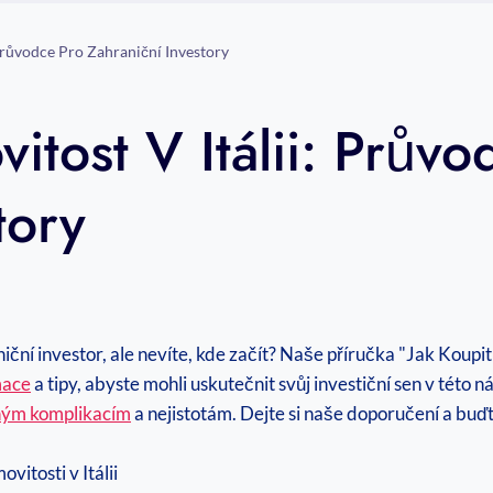
 Průvodce Pro Zahraniční Investory
itost V Itálii: Průvo
tory
niční investor, ale nevíte, kde začít? Naše příručka "Jak Koupi
mace
a tipy, abyste mohli uskutečnit svůj investiční sen v této
ným komplikacím
a nejistotám. Dejte si naše doporučení a buďte