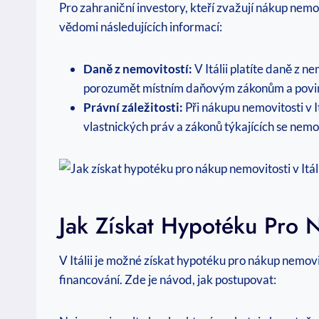
Pro zahraniční investory, kteří zvažují nákup nemov
vědomi následujících informací:
Daně z nemovitostí:
V Itálii platíte daně z n
porozumět místním daňovým zákonům a pov
Právní záležitosti:
Při nákupu nemovitosti v 
vlastnických práv a zákonů týkajících se nemov
Jak Získat Hypotéku Pro N
V Itálii je možné získat hypotéku pro nákup nemovit
financování. Zde je návod, jak postupovat: