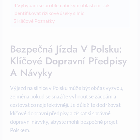
4
Vyhýbání se problematickým oblastem:⁣ Jak
identifikovat rizikové⁢ úseky silnic
5
Klíčové Poznatky
Bezpečná Jízda ‌v⁣ Polsku:
Klíčové Dopravní Předpisy⁣
A​ Návyky
Výjezd‌ na silnice v Polsku může být občas výzvou,
zejména pokud se snažíte vyhnout se zácpám a
cestovat co nejefektivněji. ⁤Je důležité ⁣dodržovat
klíčové⁤ dopravní předpisy a získat si správné
dopravní návyky, abyste mohli bezpečně projet
Polskem.