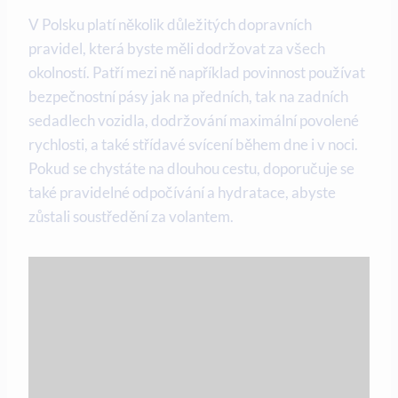
V Polsku platí několik důležitých dopravních
pravidel, která byste měli dodržovat ‌za všech
okolností. Patří mezi ně ⁤například povinnost používat‌
bezpečnostní‌ pásy jak na předních, tak ⁢na zadních
sedadlech vozidla, dodržování maximální povolené⁣
rychlosti, a‍ také střídavé svícení během dne​ i v noci.
Pokud se chystáte na ‌dlouhou cestu, doporučuje se
⁤také pravidelné ‍odpočívání a​ hydratace, abyste
⁣zůstali soustředění za volantem.