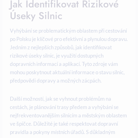
Jak Identifikovat Rizikové⁢
Úseky Silnic
Vyhýbání ⁢se ‍problematickým oblastem ‌při cestování
po Polsku je klíčové​ pro efektivní a⁣ plynulou dopravu.
Jedním⁣ z nejlepších způsobů, jak identifikovat‍
rizikové úseky ⁤silnic, je ‍využití dostupných
dopravních informací a aplikací. Tyto zdroje ‌vám
mohou poskytnout aktuální ‌informace o​ stavu silnic,
předpovědi dopravy a možných ⁢zácpách.
Další⁤ možností, jak‌ se⁢ vyhnout problémům na
cestách,​ je plánování trasy předem a vyhýbání se
⁢nejfrekventovanějším ⁢silnicím ⁤a městským oblastem
ve špičce.⁣ Důležité je‍ také respektovat ⁤dopravní
pravidla a pokyny‍ místních úřadů. S důkladným‍