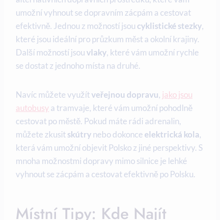
umožní vyhnout ⁣se dopravním ‌zácpám a cestovat
efektivně. Jednou z možností jsou
cyklistické⁣ stezky
,
‍které jsou ​ideální pro průzkum měst a okolní ⁤krajiny.
Další možností jsou
vlaky
, které vám umožní ⁢rychle
se dostat ​z jednoho místa na druhé.
Navíc můžete využít
veřejnou‌ dopravu
,
jako jsou
autobusy
a tramvaje, které vám⁣ umožní ‍pohodlně
cestovat po městě. Pokud máte rádi adrenalin,
‍můžete zkusit
skútry
nebo dokonce
elektrická kola
,
která vám umožní⁣ objevit Polsko z jiné⁣ perspektivy. S
‍mnoha možnostmi dopravy mimo silnice je lehké
⁣vyhnout se zácpám a cestovat efektivně‍ po Polsku.
Místní Tipy: Kde Najít