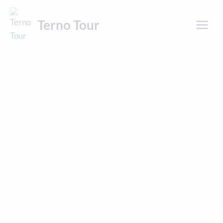
Přeskočit
na
Terno Tour
obsah