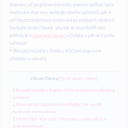
dopravy⁣ až po⁤ plánování cesty pomocí ‌aplikací pro
sledování dopravy, existuje mnoho způsobů, jak si
užít bezproblémové​ cestování po polských⁢ silnicích.⁣
Sledujte‌ tento článek, abyste se dozvěděli ⁢vše
⁢potřebné o
dopravní situaci
‍v ‌Polsku ⁤a jak ⁤se ⁣jí zcela​
vyhnout.
Obsah článku
[
Skryť obsah článku
]
1
Bezpečná jízda ‌v⁣ Polsku: Klíčové dopravní předpisy⁣
a​ návyky
2
Alternativní⁣ dopravní prostředky:⁤ Jak využít
možnosti mimo silnice
3
Místní tipy: Kde najít informace o stavu silnic a
dopravní⁣ situaci