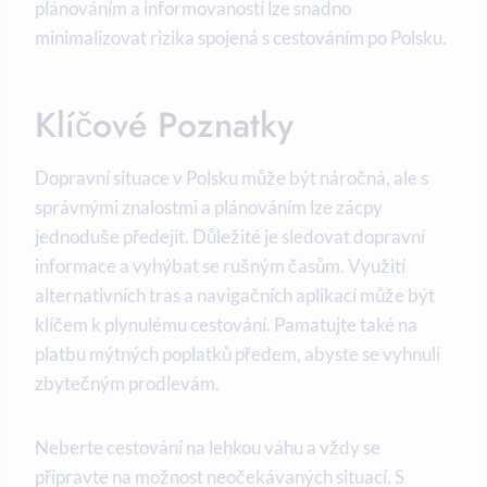
plánováním a informovaností lze snadno
minimalizovat rizika spojená ‍s cestováním po Polsku.
Klíčové Poznatky
Dopravní situace ‌v⁢ Polsku může být náročná, ale s
správnými znalostmi a plánováním lze zácpy⁤
jednoduše ⁤předejít. ‌Důležité je sledovat dopravní ​
informace​ a ⁤vyhýbat se rušným časům. Využití
alternativních⁣ tras a navigačních aplikací může být
klíčem k ⁣plynulému cestování.⁤ Pamatujte také‌ na
platbu mýtných poplatků předem, abyste se vyhnuli
zbytečným⁣ prodlevám.
Neberte cestování na lehkou váhu a vždy se
připravte⁤ na možnost neočekávaných situací. S