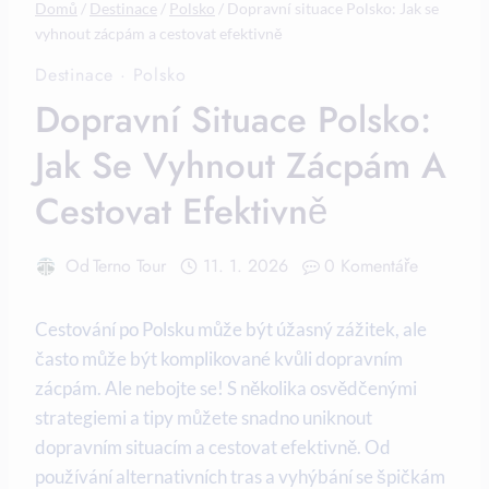
Domů
/
Destinace
/
Polsko
/
Dopravní situace Polsko: Jak se
vyhnout zácpám a cestovat efektivně
Destinace
·
Polsko
Dopravní Situace Polsko:
Jak Se Vyhnout Zácpám A
Cestovat Efektivně
Od
Terno Tour
11. 1. 2026
0 Komentáře
Cestování po⁢ Polsku může být⁣ úžasný zážitek, ‍ale
‍často může být ⁣komplikované ​kvůli‍ dopravním
zácpám. Ale nebojte⁣ se! ⁣S několika osvědčenými
strategiemi a⁢ tipy můžete ‍snadno uniknout
dopravním situacím a cestovat ⁢efektivně. Od
používání alternativních tras⁢ a vyhýbání se špičkám