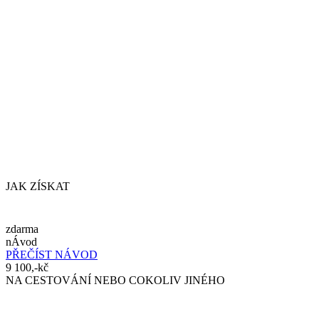
JAK ZÍSKAT
zdarma
nÁvod
PŘEČÍST NÁVOD
9 100,-kč
NA CESTOVÁNÍ NEBO COKOLIV JINÉHO