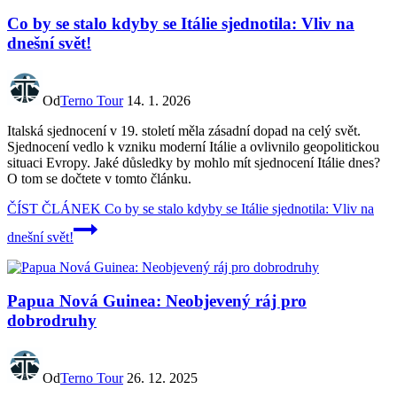
Co by se stalo kdyby se Itálie sjednotila: Vliv na
dnešní svět!
Od
Terno Tour
14. 1. 2026
Italská sjednocení v 19. století měla zásadní dopad na celý svět.
Sjednocení vedlo k vzniku moderní Itálie a ovlivnilo geopolitickou
situaci Evropy. Jaké důsledky by mohlo mít sjednocení Itálie dnes?
O tom se dočtete v tomto článku.
ČÍST ČLÁNEK
Co by se stalo kdyby se Itálie sjednotila: Vliv na
dnešní svět!
Papua Nová Guinea: Neobjevený ráj pro
dobrodruhy
Od
Terno Tour
26. 12. 2025