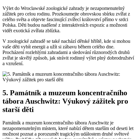
Výlet do Wroclawské zoologické zahrady je nezapomenutelný
zážitek pro celou rodinu. Prozkoumejte obrovskou sbírku zvířat z
celého světa a objevte fascinující zvířecí království přímo v srdci
Polska. Děti budou nadšené z interaktivních expozic a možnosti
vidět exotická zvířata zblízka.
V zoologické zahradě se také nachází dětské hřiště, kde si mohou
vaše děti vybít energii a užít si zábavu během celého dne.
Procházení rozlehlými zahradami a sledování různorodých druhů
zvířat je skvělý způsob, jak strávit rodinný výlet plný dobrodružství
a vzrušení.
5. Památník a muzeum koncentračního
tábora Auschwitz: Výukový zážitek pro
starší děti
Památník a muzeum koncentračního tábora Auschwitz je
nezapomenutelným místem, které nabízí dětem starším od deseti let
možnost poznat a porozumět tragickým událostem druhé světové