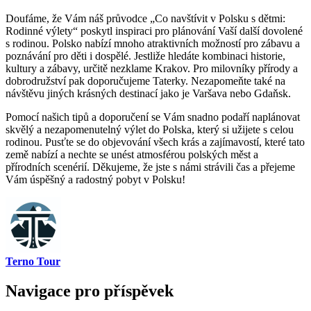
Doufáme, že Vám náš průvodce „Co navštívit v Polsku s dětmi:
Rodinné výlety“ poskytl inspiraci pro plánování Vaší další dovolené
s rodinou. Polsko nabízí mnoho atraktivních možností pro zábavu a
poznávání pro děti i dospělé. Jestliže hledáte kombinaci historie,
kultury a zábavy, určitě nezklame Krakov. Pro milovníky přírody a
dobrodružství pak doporučujeme Taterky. Nezapomeňte také na
návštěvu jiných krásných destinací jako je Varšava nebo Gdaňsk.
Pomocí našich tipů a doporučení se Vám snadno podaří naplánovat
skvělý a nezapomenutelný výlet do Polska, který si užijete s celou
rodinou. Pusťte se do objevování všech krás a zajímavostí, které tato
země nabízí a nechte se unést atmosférou polských měst a
přírodních scenérií. Děkujeme, že jste s námi strávili čas a přejeme
Vám úspěšný a radostný pobyt v Polsku!
Terno Tour
Navigace pro příspěvek