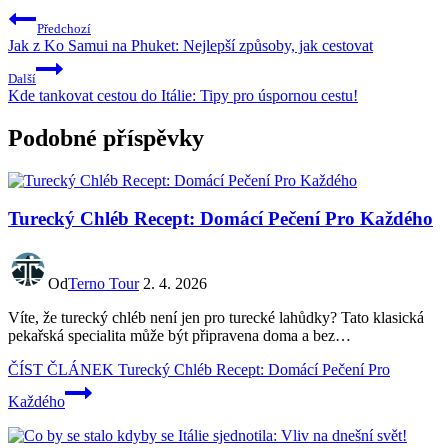
Předchozí
Jak z Ko Samui na Phuket: Nejlepší způsoby, jak cestovat
Další
Kde tankovat cestou do Itálie: Tipy pro úspornou cestu!
Podobné příspěvky
Turecký Chléb Recept: Domácí Pečení Pro Každého
Od
Terno Tour
2. 4. 2026
Víte, že turecký chléb není jen pro turecké lahůdky? Tato klasická
pekařská specialita může být připravena doma a bez…
ČÍST ČLÁNEK
Turecký Chléb Recept: Domácí Pečení Pro
Každého