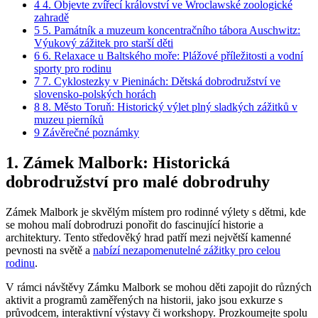
4
4. Objevte zvířecí království ve Wroclawské zoologické
zahradě
5
5. Památník a muzeum koncentračního tábora Auschwitz:
Výukový zážitek pro starší děti
6
6. Relaxace u Baltského moře: Plážové příležitosti a vodní
sporty pro rodinu
7
7. Cyklostezky v Pieninách: Dětská dobrodružství ve
slovensko-polských horách
8
8. Město Toruň: Historický výlet plný sladkých zážitků v
muzeu pierníků
9
Závěrečné poznámky
1. Zámek Malbork: Historická
dobrodružství pro malé dobrodruhy
Zámek Malbork je skvělým místem pro rodinné výlety s dětmi, kde
se mohou malí dobrodruzi ponořit do fascinující historie a
architektury. Tento středověký hrad patří mezi největší kamenné
pevnosti na světě a
nabízí nezapomenutelné zážitky pro celou
rodinu
.
V rámci návštěvy Zámku Malbork se mohou děti zapojit do různých
aktivit a programů zaměřených na historii, jako jsou exkurze s
průvodcem, interaktivní výstavy či workshopy. Prozkoumejte spolu