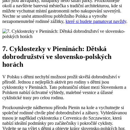
jako jsou akvaparky, lunaparky nebo safari parky. Prozkoumejte
okolí a navštivte barevná městečka s tradiční architekturou, kde si
můžete vychutnat místní gastronomii nebo nakupování suvenýrů.
Nechte se unést atmosférou pobřežního Polska a vytvořte
nezapomenutelné rodinné zážitky,
které si budete pamatovat navždy
.
7. Cyklostezky v Pieninách: Dětská
dobrodružství ve slovensko-polských
horách
V Polsku s dětmi nechybí možnost prožít skvělá dobrodružství v
přírodě. Jednou z nejlepších aktivit pro rodiny s dětmi jsou
cyklostezky v Pieninách. Tato pohraniční oblast mezi Slovenskem a
Polskem nabízí úchvatné výhledy, malebné vesnice a úžasné
cyklistické trasy pro celou rodinu.
Prozkoumávejte nádhernou přírodu Pienin na kole a vychutnejte si
společné rodinné chvíle plné dobrodružství a zábavy. Vyhledávanou
trasou je například cyklostezka z Cervenica do Szczawnice, která
nabízí ideální podmínky pro začátečníky i pokročilé cyklisty.
Vydejte se na výlet s dětmi a objevte krásy slovensko-polských hor.