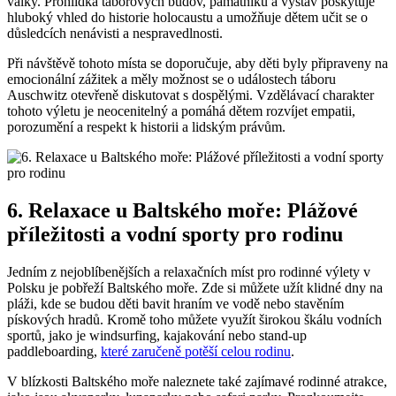
války. Prohlídka táborových budov, památníků a výstav poskytuje
hluboký vhled do historie holocaustu a umožňuje dětem učit se o
důsledcích nenávisti a nespravedlnosti.
Při návštěvě tohoto místa se doporučuje, aby děti byly připraveny na
emocionální zážitek a měly možnost se o událostech táboru
Auschwitz otevřeně diskutovat s dospělými. Vzdělávací charakter
tohoto výletu je neocenitelný a pomáhá dětem rozvíjet empatii,
porozumění a respekt k historii a lidským právům.
6. Relaxace u Baltského moře: Plážové
příležitosti a vodní sporty pro rodinu
Jedním z nejoblíbenějších a relaxačních míst pro rodinné výlety v
Polsku je pobřeží Baltského moře. Zde si můžete užít klidné dny na
pláži, kde se budou děti bavit hraním ve vodě nebo stavěním
pískových hradů. Kromě toho můžete využít širokou škálu vodních
sportů, jako je windsurfing, kajakování nebo stand-up
paddleboarding,
které zaručeně potěší celou rodinu
.
V blízkosti Baltského moře naleznete také zajímavé rodinné atrakce,