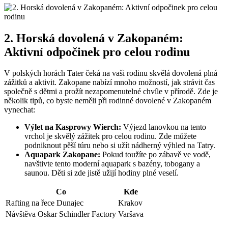
2. Horská dovolená v Zakopaném:
Aktivní odpočinek pro celou rodinu
V polských horách Tater čeká na vaši rodinu skvělá dovolená plná
zážitků a aktivit. Zakopane nabízí mnoho možností, jak strávit čas
společně s dětmi a prožít nezapomenutelné chvíle v přírodě. Zde je
několik tipů, co byste neměli při rodinné dovolené v Zakopaném
vynechat:
Výlet na Kasprowy Wierch:
Výjezd lanovkou na tento
vrchol je skvělý zážitek pro celou rodinu. Zde můžete
podniknout pěší túru nebo si užít nádherný výhled na Tatry.
Aquapark Zakopane:
Pokud toužíte po zábavě ve vodě,
navštivte tento moderní aquapark s bazény, tobogany a
saunou. Děti si zde jistě užijí hodiny plné veselí.
Co
Kde
Rafting na řece Dunajec
Krakov
Návštěva Oskar Schindler Factory
Varšava