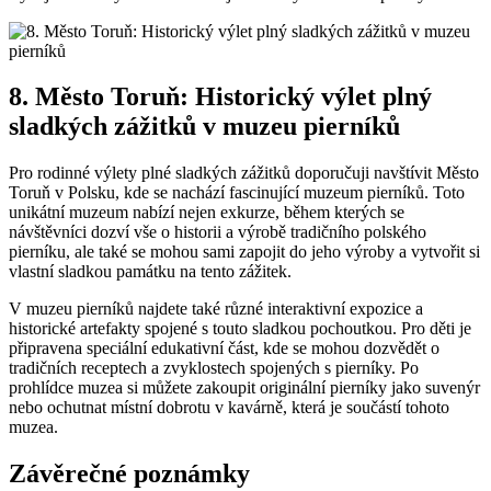
8. Město Toruň: Historický výlet plný
sladkých zážitků v muzeu pierníků
Pro rodinné výlety plné sladkých zážitků doporučuji navštívit Město
Toruň v Polsku, kde se nachází fascinující muzeum pierníků. Toto
unikátní muzeum nabízí nejen exkurze, během kterých se
návštěvníci dozví vše o historii a výrobě tradičního polského
pierníku, ale také se mohou sami zapojit do jeho výroby a vytvořit si
vlastní sladkou památku na tento zážitek.
V muzeu pierníků najdete také různé interaktivní expozice a
historické artefakty spojené s touto sladkou pochoutkou. Pro děti je
připravena speciální edukativní část, kde se mohou dozvědět o
tradičních receptech a zvyklostech spojených s pierníky. Po
prohlídce muzea si můžete zakoupit originální pierníky jako suvenýr
nebo ochutnat místní dobrotu v kavárně, která je součástí tohoto
muzea.
Závěrečné poznámky