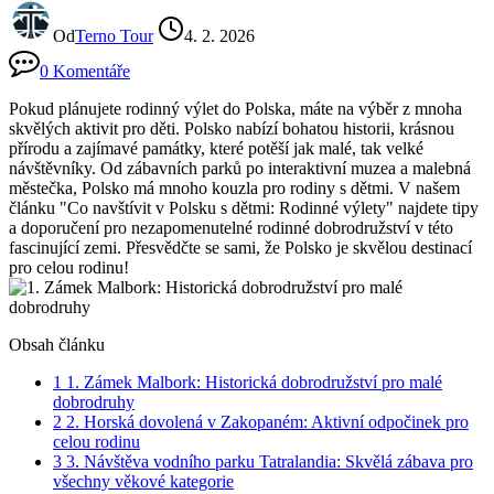
Od
Terno Tour
4. 2. 2026
0 Komentáře
Pokud plánujete rodinný výlet do Polska, máte na výběr z mnoha
skvělých aktivit pro děti. Polsko nabízí bohatou historii, krásnou
přírodu a zajímavé památky, které potěší jak malé, tak velké
návštěvníky. Od zábavních parků po interaktivní muzea a malebná
městečka, Polsko má mnoho kouzla pro rodiny s dětmi. V našem
článku "Co navštívit v Polsku s dětmi: Rodinné výlety" najdete tipy
a doporučení pro nezapomenutelné rodinné dobrodružství v této
fascinující zemi. Přesvědčte se sami, že Polsko je skvělou destinací
pro celou rodinu!
Obsah článku
1
1. Zámek Malbork: Historická dobrodružství pro malé
dobrodruhy
2
2. Horská dovolená v Zakopaném: Aktivní odpočinek pro
celou rodinu
3
3. Návštěva vodního parku Tatralandia: Skvělá zábava pro
všechny věkové kategorie