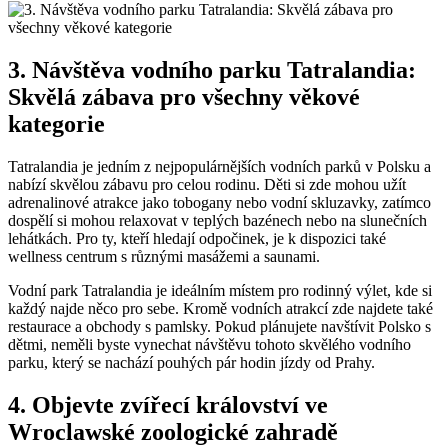
3. Návštěva vodního parku Tatralandia:
Skvělá zábava pro všechny věkové
kategorie
Tatralandia je jedním z nejpopulárnějších vodních parků v Polsku a
nabízí skvělou zábavu pro celou rodinu. Děti si zde mohou užít
adrenalinové atrakce jako tobogany nebo vodní skluzavky, zatímco
dospělí si mohou relaxovat v teplých bazénech nebo na slunečních
lehátkách. Pro ty, kteří hledají odpočinek, je k dispozici také
wellness centrum s různými masážemi a saunami.
Vodní park Tatralandia je ideálním místem pro rodinný výlet, kde si
každý najde něco pro sebe. Kromě vodních atrakcí zde najdete také
restaurace a obchody s pamlsky. Pokud plánujete navštívit Polsko s
dětmi, neměli byste vynechat návštěvu tohoto skvělého vodního
parku, který se nachází pouhých pár hodin jízdy od Prahy.
4. Objevte zvířecí království ve
Wroclawské zoologické zahradě