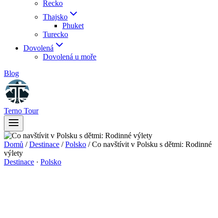
Řecko
Thajsko
Phuket
Turecko
Dovolená
Dovolená u moře
Blog
Terno Tour
Domů
/
Destinace
/
Polsko
/
Co navštívit v Polsku s dětmi: Rodinné
výlety
Destinace
·
Polsko