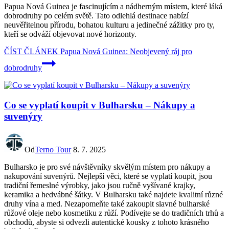
Papua Nová Guinea je fascinujícím a nádherným místem, které láká
dobrodruhy po celém světě. Tato odlehlá destinace nabízí
neuvěřitelnou přírodu, bohatou kulturu a jedinečné zážitky pro ty,
kteří se odváží objevovat nové horizonty.
ČÍST ČLÁNEK
Papua Nová Guinea: Neobjevený ráj pro
dobrodruhy
Co se vyplatí koupit v Bulharsku – Nákupy a
suvenýry
Od
Terno Tour
8. 7. 2025
Bulharsko je pro své návštěvníky skvělým místem pro nákupy a
nakupování suvenýrů. Nejlepší věci, které se vyplatí koupit, jsou
tradiční řemeslné výrobky, jako jsou ručně vyšívané krajky,
keramika a hedvábné šátky. V Bulharsku také najdete kvalitní různé
druhy vína a med. Nezapomeňte také zakoupit slavné bulharské
růžové oleje nebo kosmetiku z růží. Podívejte se do tradičních trhů a
obchodů, abyste si odvezli autentické kousky z tohoto krásného