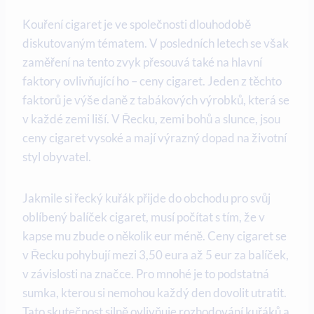
Kouření cigaret je ve společnosti dlouhodobě
diskutovaným tématem. V posledních letech se však
zaměření na tento zvyk přesouvá také na hlavní
faktory ovlivňující ho – ceny cigaret. Jeden z těchto
faktorů je výše daně z tabákových výrobků, která se
v každé zemi liší. V Řecku, zemi bohů a slunce, jsou
ceny cigaret vysoké a mají výrazný dopad na životní
styl obyvatel.
Jakmile si řecký kuřák přijde do obchodu pro svůj
oblíbený balíček cigaret, musí počítat s tím, že v
kapse mu zbude o několik eur méně. Ceny cigaret se
v Řecku pohybují mezi 3,50 eura až 5 eur za balíček,
v závislosti na značce. Pro mnohé je to podstatná
sumka, kterou si nemohou každý den dovolit utratit.
Tato skutečnost silně ovlivňuje rozhodování kuřáků a