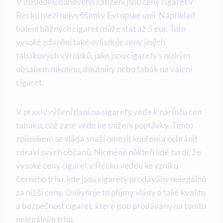
V důsledku daňového zatížení jsou ceny cigaret v
Řecku mezi nejvyššími v Evropské unii. Například
balení běžných cigaret může stát až 5 eur. Toto
vysoké zdanění také ovlivňuje ceny jiných
tabákových výrobků, jako jsou cigarety s nízkým
obsahem nikotinu, doutníky nebo tabák na válení
cigaret.
V praxi zvýšení daní na cigarety vede k nárůstu cen
tabáku, což zase vede ke snížení poptávky. Tímto
způsobem se vláda snaží omezit kouření a ochránit
zdraví svých občanů. Nicméně někteří lidé tvrdí, že
vysoké ceny cigaret v Řecku vedou ke vzniku
černého trhu, kde jsou cigarety prodávány nelegálně
za nižší ceny. Ovlivňuje to příjmy vlády a také kvalitu
a bezpečnost cigaret, které jsou prodávány na tomto
nelegálním trhu.