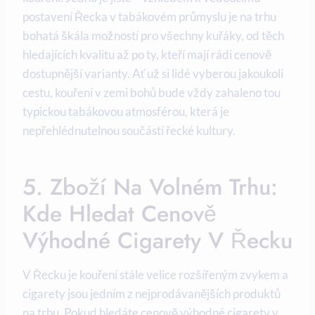
postavení Řecka v tabákovém průmyslu je na trhu
bohatá škála možností pro všechny kuřáky, od těch
hledajících kvalitu až po ty, kteří mají rádi cenově
dostupnější varianty. Ať už si lidé vyberou jakoukoli
cestu, kouření v zemi bohů bude vždy zahaleno tou
typickou tabákovou atmosférou, která je
nepřehlédnutelnou součástí řecké kultury.
5. Zboží Na Volném Trhu:
Kde Hledat Cenově
Výhodné Cigarety V Řecku
V Řecku je kouření stále velice rozšířeným zvykem a
cigarety jsou jedním z nejprodávanějších produktů
na trhu. Pokud hledáte cenově výhodné cigarety v