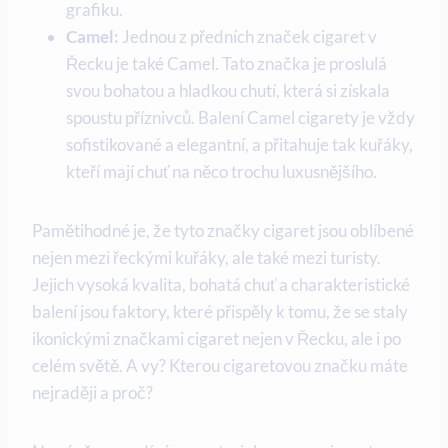
grafiku.
Camel:
Jednou z předních značek cigaret v
Řecku je také Camel. Tato značka je proslulá
svou bohatou a hladkou chutí, která si získala
spoustu příznivců. Balení Camel cigarety je vždy
sofistikované a elegantní, a přitahuje tak kuřáky,
kteří mají chuť na něco trochu luxusnějšího.
Pamětihodné je, že tyto značky cigaret jsou oblíbené
nejen mezi řeckými kuřáky, ale také mezi turisty.
Jejich vysoká kvalita, bohatá chuť a charakteristické
balení jsou faktory, které přispěly k tomu, že se staly
ikonickými značkami cigaret nejen v Řecku, ale i po
celém světě. A vy? Kterou cigaretovou značku máte
nejraději a proč?