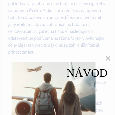
pohled na vliv zahraničního tabáku na ceny cigaret v
samotném Řecku. Ačkoli tato země je známá svou
bohatou tabákovou tradicí, je důležité si uvědomit,
jaký efekt má dovoz zahraničního tabáku na
celkovou cenu cigaret na trhu. V následujících
odstavcích se podíváme na různé faktory ovlivňující
ceny cigaret v Řecku a jak může zahraniční tabák
přinést změnu.
Rozmanitost značek cigaret na trhu:
NÁVOD
Díky dovozu zahraničních cigaret má řecký
trh tabákových výrobků širokou škálu
značek a typů cigaret, které mohou
zákazníci vybírat. Od tradičních místních
značek až po prestižní zahraniční značky,