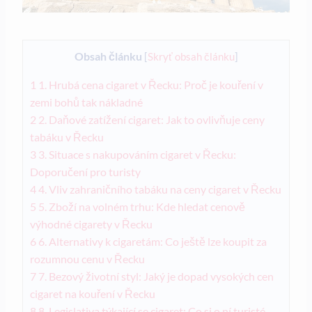
Obsah článku
[
Skryť obsah článku
]
1
1. Hrubá cena cigaret v Řecku: Proč je kouření v
zemi bohů tak nákladné
2
2. Daňové zatížení cigaret: Jak to ovlivňuje ceny
tabáku v Řecku
3
3. Situace s nakupováním cigaret v Řecku:
Doporučení pro turisty
4
4. Vliv zahraničního tabáku na ceny cigaret v Řecku
5
5. Zboží na volném trhu: Kde hledat cenově
výhodné cigarety v Řecku
6
6. Alternativy k cigaretám: Co ještě lze koupit za
rozumnou cenu v Řecku
7
7. Bezový životní styl: Jaký je dopad vysokých cen
cigaret na kouření v Řecku
8
8. Legislativa týkající se cigaret: Co si o ní turisté