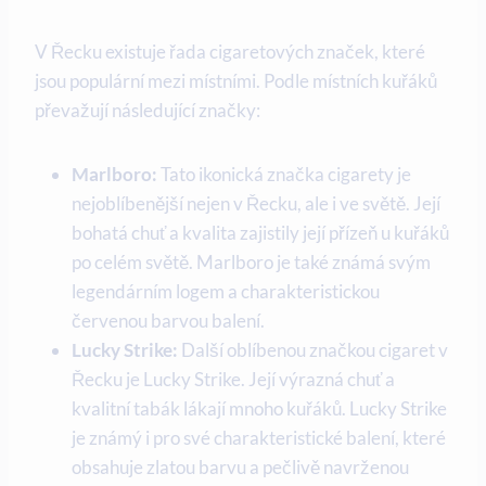
V Řecku existuje řada cigaretových značek, které
jsou populární mezi místními. Podle místních kuřáků
převažují následující značky:
Marlboro:
Tato ikonická značka cigarety je
nejoblíbenější nejen v Řecku, ale i ve světě. Její
bohatá chuť a kvalita zajistily její přízeň u kuřáků
po celém světě. Marlboro je také známá svým
legendárním logem a charakteristickou
červenou barvou balení.
Lucky Strike:
Další oblíbenou značkou cigaret v
Řecku je Lucky Strike. Její výrazná chuť a
kvalitní tabák lákají mnoho kuřáků. Lucky Strike
je známý i pro své charakteristické balení, které
obsahuje zlatou barvu a pečlivě navrženou