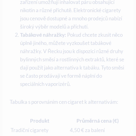
zařízení umožňují inhalovat páru obsahující
nikotin a různé příchutě. Elektronické cigarety
jsou cenově dostupné a mnoho prodejců nabízí
široký výběr modelů a příchutí.
Tabákové náhražky:
Pokud chcete zkusit něco
úplně jiného, můžete vyzkoušet tabákové
náhražky. V Řecku jsou k dispozici různé druhy
bylinných směsí a rostlinných extraktů, které se
dají použít jako alternativa k tabáku. Tyto směsi
se často prodávají ve formě náplní do
speciálních vaporizérů.
Tabulka s porovnáním cen cigaret k alternativám:
Produkt
Průměrná cena (€)
Tradiční cigarety
4,50 € za balení