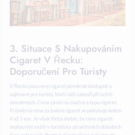
3. Situace S Nakupováním
Cigaret V Řecku:
Doporučení Pro Turisty
V Řecku jsou ceny cigaret poměrně dostupné a
zajímavé pro turisty, kteří rádi zakouří při svých
dovolených. Cena závisí na značce a typu cigaret.
Průměrná cena za balení cigaret se pohybuje kolem
4 až 5 eur. Je však třeba dodat, že ceny cigaret
mohou být vyšší v turisticky atraktivních oblastech
či na ostrovech. Proto je doporučeno nakupovat