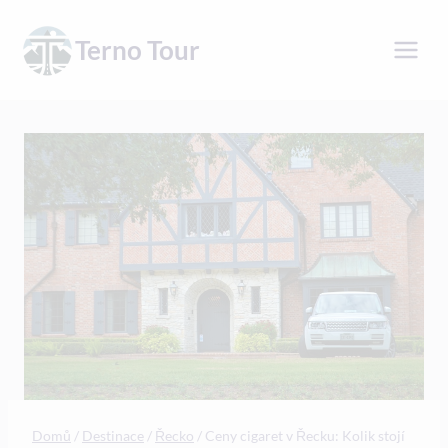
Přeskočit
na
Terno Tour
obsah
Domů
/
Destinace
/
Řecko
/
Ceny cigaret v Řecku: Kolik stojí