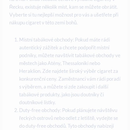
Řecku, existuje několik míst, kam se můžete obrátit.
Vyberte si tu nejlepší možnost pro vás a ušetřete při
nákupu cigaret v této zemi bohů.
Místní tabákové obchody: Pokud máte rádi
autentický zážitek a chcete podpořit místní
podniky, můžete navštívit tabákové obchody ve
městech jako Atény, Thessaloniki nebo
Heraklion. Zde najdete široký výběr cigaret za
konkurenční ceny. Zaměstnanci vám rádi poradí
s výběrem, a můžete si zde zakoupit i další
tabákové produkty, jako jsou doutníky či
doutníkové lístky.
Duty-free obchody: Pokud plánujete návštěvu
řeckých ostrovů nebo odlet z letiště, vydejte se
do duty-free obchodů. Tyto obchody nabízejí