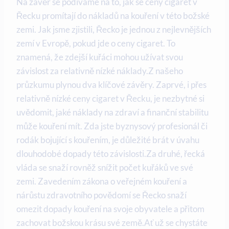
Na závěr se podíváme na to, jak se ceny cigaret v
Řecku promítají do nákladů na kouření v této božské
zemi. Jak jsme zjistili, Řecko je jednou z nejlevnějších
zemí v Evropě, pokud jde o ceny cigaret. To
znamená, že zdejší kuřáci mohou užívat svou
závislost za relativně nízké náklady.Z našeho
průzkumu plynou dva klíčové závěry. Zaprvé, i přes
relativně nízké ceny cigaret v Řecku, je nezbytné si
uvědomit, jaké náklady na zdraví a finanční stabilitu
může kouření mít. Zda jste byznysový profesionál či
rodák bojující s kouřením, je důležité brát v úvahu
dlouhodobé dopady této závislosti.Za druhé, řecká
vláda se snaží rovněž snížit počet kuřáků ve své
zemi. Zavedením zákona o veřejném kouření a
nárůstu zdravotního povědomí se Řecko snaží
omezit dopady kouření na svoje obyvatele a přitom
zachovat božskou krásu své země.Ať už se chystáte