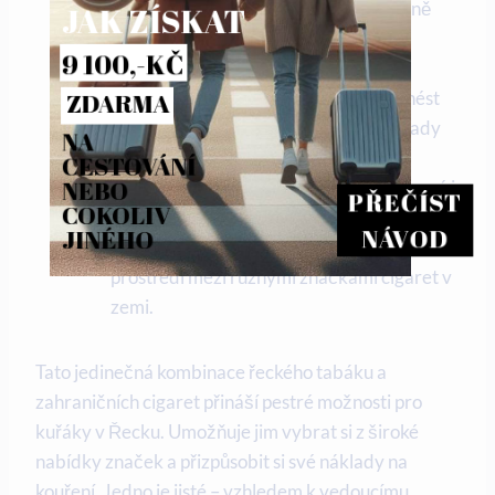
spotřebitelé mají na výběr různé úrovně
JAK ZÍSKAT
kvality a cenového rozpětí.
9 100,-KČ
Dopad na spotřebitelské náklady:
Dovoz zahraničního tabáku může přinést
ZDARMA
nepřímý dopad na spotřebitelské náklady
NA 
na cigarety v Řecku. S širší nabídkou
CESTOVÁNÍ 
NEBO 
produktů na trhu zde mohou být dostupné i
PŘEČÍST
COKOLIV 
levnější možnosti pro kuřáky. To
může vést
NÁVOD
JINÉHO
ke snížení cen
a vytvoření konkurenčního
prostředí mezi různými značkami cigaret v
zemi.
Tato jedinečná kombinace řeckého tabáku a
zahraničních cigaret přináší pestré možnosti pro
kuřáky v Řecku. Umožňuje jim vybrat si z široké
nabídky značek a přizpůsobit si své náklady na
kouření. Jedno je jisté – vzhledem k vedoucímu