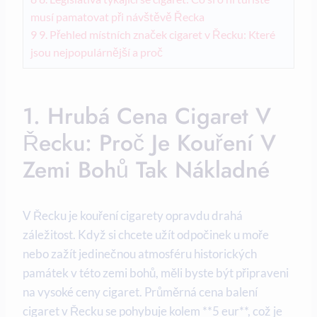
musí pamatovat při návštěvě Řecka
9
9. Přehled místních značek cigaret v Řecku: Které
jsou nejpopulárnější a proč
1. Hrubá Cena Cigaret V
Řecku: Proč Je Kouření V
Zemi Bohů Tak Nákladné
V Řecku je kouření cigarety opravdu drahá
záležitost. Když si chcete užít odpočinek u moře
nebo zažít jedinečnou atmosféru historických
památek v této zemi bohů, měli byste být připraveni
na vysoké ceny cigaret. Průměrná cena balení
cigaret v Řecku se pohybuje kolem **5 eur**, což je