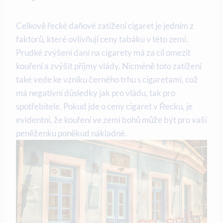
Celkově řecké daňové zatížení cigaret je jedním z
faktorů, které ovlivňují ceny tabáku v této zemi.
Prudké zvýšení daní na cigarety má za cíl omezit
kouření a zvýšit příjmy vlády. Nicméně toto zatížení
také vede ke vzniku černého trhu s cigaretami, což
má negativní důsledky jak pro vládu, tak pro
spotřebitele. Pokud jde o ceny cigaret v Řecku, je
evidentní, že kouření ve zemi bohů může být pro vaší
peněženku poněkud nákladné.