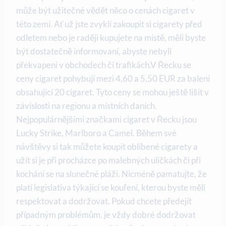
může být užitečné vědět něco o cenách cigaret v
této zemi. Ať už jste zvyklí zakoupit si cigarety před
odletem nebo je raději kupujete na místě, měli byste
být dostatečně informovaní, abyste nebyli
překvapeni v obchodech či trafikách.V Řecku se
ceny cigaret pohybují mezi 4,60 a 5,50 EUR za balení
obsahující 20 cigaret. Tyto ceny se mohou ještě lišit v
závislosti na regionu a místních daních.
Nejpopulárnějšími značkami cigaret v Řecku jsou
Lucky Strike, Marlboro a Camel. Během své
návštěvy si tak můžete koupit oblíbené cigarety a
užít si je při procházce po malebných uličkách či při
kochání se na slunečné pláži. Nicméně pamatujte, že
platí legislativa týkající se kouření, kterou byste měli
respektovat a dodržovat. Pokud chcete předejít
případným problémům, je vždy dobré dodržovat