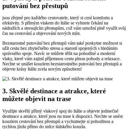
putování bez přestupů
jsou zřejmé pro každého cestovatele, který si cení komfortu a
efektivity. S přímým vlakem do Itálie se vyhnete čekání na
nádražích a stresujícím přestupům, což vám umožní plně využít svůj
čas na cestování a objevování nových míst.
Bezstarostné putování bez přestupů vám také poskytne možnost si
užít cestu bez zbytečného stresu a starostí spojených s hledáním
správného spoje. Navíc se můžete těšit na pohodlné a moderní
vlaky, které vám zajistí příjemnou cestu plnou pohody a relaxace.
Nechte se unášet kouzlem bezstarostného putování bez přestupů a
objevte krásy Itálie zcela novým způsobem!
3. Skvělé destinace a atrakce, které
můžete objevit na trase
Využijte skvělý přímý vlakový spoj do Itálie a objevte jedinečné
destinace a atrakce, které jsou na trase k dispozici. Nechte se unést
kouzlem cestování bez přestupů a vychutnejte si pohodlnou a
rychlou jízdu přímo do srdce italského kouzla.