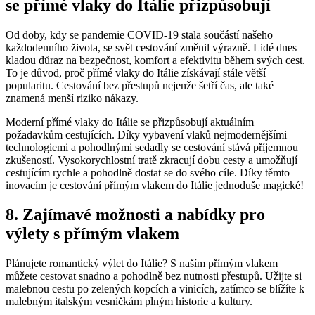
se přímé vlaky do Itálie přizpůsobují
Od doby, kdy se pandemie COVID-19 stala součástí našeho
každodenního života, se svět cestování změnil výrazně. Lidé dnes
kladou důraz na bezpečnost, komfort a efektivitu během svých cest.
To je důvod, proč přímé vlaky do Itálie získávají stále větší
popularitu. Cestování bez přestupů nejenže šetří čas, ale také
znamená menší riziko nákazy.
Moderní přímé vlaky do Itálie se přizpůsobují aktuálním
požadavkům cestujících. Díky vybavení vlaků nejmodernějšími
technologiemi a pohodlnými sedadly se cestování stává příjemnou
zkušeností. Vysokorychlostní tratě zkracují dobu cesty a umožňují
cestujícím rychle a pohodlně dostat se do svého cíle. Díky těmto
inovacím je cestování přímým vlakem do Itálie jednoduše magické!
8. Zajímavé možnosti a nabídky pro
výlety s přímým vlakem
Plánujete romantický výlet do Itálie? S naším přímým vlakem
můžete cestovat snadno a pohodlně bez nutnosti přestupů. Užijte si
malebnou cestu po zelených kopcích a vinicích, zatímco se blížíte k
malebným italským vesničkám plným historie a kultury.