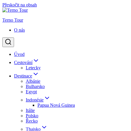
Přeskočit na obsah
Terno Tour
O nás
Úvod
Cestování
Letecky
Destinace
Albánie
Bulharsko
Egypt
Indonésie
Papua Nová Guinea
Itálie
Polsko
Řecko
Thajsko