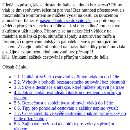
Hledáte způsob, jak se dostat do Itálie snadno a bez stresu? Přímý
vlak je tím správným řešením pro vás! Bez nutnosti přestupovat a s
maximálním komfortem se můžete vydat na cestu za kouzelnou
atmosférou Itálie. V
našem článku se dozvíte vše
, co potřebujete
vědět o přímých vlacích do Itálie a jak si tuto jedinečnou cestovní
zkušenost užít naplno. Připravte se na nekončící výhledy na
malebná toskánská pole, sluneční západy u azurového moře a
fascinující objevování italských památek – vše s jedním jízdním
lístkem. Získejte unikátní pohled na krásy Itálie díky přímému vlaku
a zažijte nezapomenutelné putování bez přestupů!
Obsah článku
1
1. Unikátní zážitek cestování s přímým vlakem do Itálie
2
2. Výhody a pohodlí bezstarostného putování bez přestupů
3
3. Skvělé destinace a atrakce, které můžete objevit na trase
4
4. Jak si naplánovat ideální italskou dovolenou s přímým
vlakem
5
5. Bezpečnost a spolehlivost přímých vlaků do Itálie
6
6. Tipy pro pohodlné cestování a zážitky naplno využít
7
7. Co se změnilo ve světě cestování a jak se přímé vlaky do
Itálie přizpůsobují
8
8. Zajímavé možnosti a nabídky pro výlety s přímým
vlakem