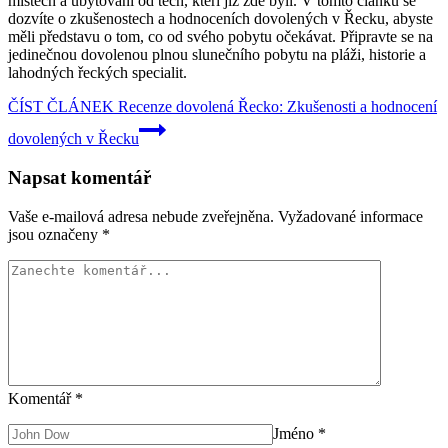
místech a ubytování od těch, kteří již zde byli. V tomto článku se
dozvíte o zkušenostech a hodnoceních dovolených v Řecku, abyste
měli představu o tom, co od svého pobytu očekávat. Připravte se na
jedinečnou dovolenou plnou slunečního pobytu na pláži, historie a
lahodných řeckých specialit.
ČÍST ČLÁNEK
Recenze dovolená Řecko: Zkušenosti a hodnocení
dovolených v Řecku
Napsat komentář
Vaše e-mailová adresa nebude zveřejněna.
Vyžadované informace
jsou označeny
*
Komentář
*
Jméno
*