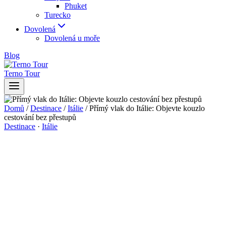
Phuket
Turecko
Dovolená
Dovolená u moře
Blog
Terno Tour
Domů
/
Destinace
/
Itálie
/
Přímý vlak do Itálie: Objevte kouzlo
cestování bez přestupů
Destinace
·
Itálie