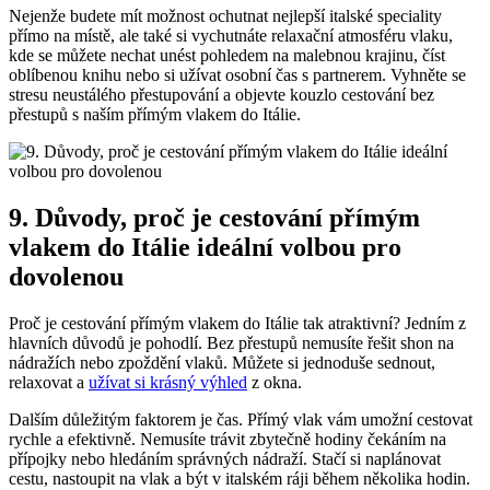
Nejenže budete mít možnost ochutnat nejlepší italské speciality
přímo na místě, ale také si vychutnáte relaxační atmosféru vlaku,
kde se můžete nechat unést pohledem na malebnou krajinu, číst
oblíbenou knihu nebo si užívat osobní čas s partnerem. Vyhněte se
stresu neustálého přestupování a objevte kouzlo cestování bez
přestupů s naším přímým vlakem do Itálie.
9. Důvody, proč je cestování přímým
vlakem do Itálie ideální volbou pro
dovolenou
Proč je cestování přímým vlakem do Itálie tak atraktivní? Jedním z
hlavních důvodů je pohodlí. Bez přestupů nemusíte řešit shon na
nádražích nebo zpoždění vlaků. Můžete si jednoduše sednout,
relaxovat a
užívat si krásný výhled
z okna.
Dalším důležitým faktorem je čas. Přímý vlak vám umožní cestovat
rychle a efektivně. Nemusíte trávit zbytečně hodiny čekáním na
přípojky nebo hledáním správných nádraží. Stačí si naplánovat
cestu, nastoupit na vlak a být v italském ráji během několika hodin.