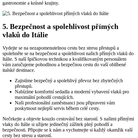
gastronomie a krásné krajiny.
5. Bezpečnost a spolehlivost přímých
vlaků do Itálie
Vydejte se na nezapomenutelnou cestu bez stresu přestupů a
spolehněte se na bezpečnost a spolehlivost našich přímých vlaků do
Itálie. S naší špičkovou technikou a kvalifikovaným personálem
vám zaručujeme pohodlnou a bezpečnou cestu do vaší oblíbené
italské destinace.
Zajistíme bezpečný a spolehlivý převoz bez zbytečných
přestupů.
Nabízíme komfortní sedadla a moderní vybavení vlaků pro
maximální pohodlí cestujících.
Naši profesionální zaměstnanci jsou připraveni vám
poskytnout nejlepší servis během celé cesty.
Nečekejte a objevte kouzlo cestování bez starostí. S našimi přímými
vlaky do Itálie si užijete jedinečný zážitek plný pohodlí a
bezpečnosti. Připojte se k nám a vychutnejte si každý okamžik vaší
cesty bez stresu a starostí.