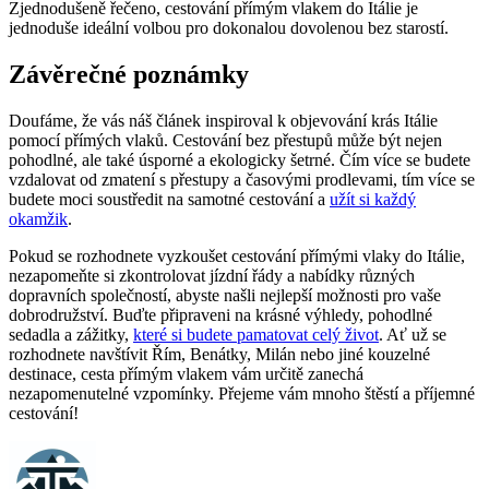
Zjednodušeně řečeno, cestování přímým vlakem do Itálie je
jednoduše ideální volbou pro dokonalou dovolenou bez starostí.
Závěrečné poznámky
Doufáme, že vás náš článek inspiroval k objevování krás Itálie
pomocí přímých vlaků. Cestování bez přestupů může být nejen
pohodlné, ale také úsporné a ekologicky šetrné. Čím více se budete
vzdalovat od zmatení s přestupy a časovými prodlevami, tím více se
budete moci soustředit na samotné cestování a
užít si každý
okamžik
.
Pokud se rozhodnete vyzkoušet cestování přímými vlaky do Itálie,
nezapomeňte si zkontrolovat jízdní řády a nabídky různých
dopravních společností, abyste našli nejlepší možnosti pro vaše
dobrodružství. Buďte připraveni na krásné výhledy, pohodlné
sedadla a zážitky,
které si budete pamatovat celý život
. Ať už se
rozhodnete navštívit Řím, Benátky, Milán nebo jiné kouzelné
destinace, cesta přímým vlakem vám určitě zanechá
nezapomenutelné vzpomínky. Přejeme vám mnoho štěstí a příjemné
cestování!