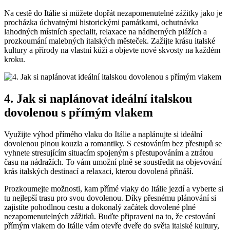
Na cestě do Itálie si můžete dopřát nezapomenutelné zážitky jako je
procházka úchvatnými historickými památkami, ochutnávka
lahodných místních specialit, relaxace na nádherných plážích a
prozkoumání malebných italských městeček. Zažijte krásu italské
kultury a přírody na vlastní kůži a objevte nové skvosty na každém
kroku.
4. Jak si naplánovat ideální italskou
dovolenou s přímým vlakem
Využijte výhod přímého vlaku do Itálie a naplánujte si ideální
dovolenou plnou kouzla a romantiky. S cestováním bez přestupů se
vyhnete stresujícím situacím spojeným s přestupováním a ztrátou
času na nádražích. To vám umožní plně se soustředit na objevování
krás italských destinací a relaxaci, kterou dovolená přináší.
Prozkoumejte možnosti, kam přímé vlaky do Itálie jezdí a vyberte si
tu nejlepší trasu pro svou dovolenou. Díky přesnému plánování si
zajistíte pohodlnou cestu a dokonalý začátek dovolené plné
nezapomenutelných zážitků. Buďte připraveni na to, že cestování
přímým vlakem do Itálie vám otevře dveře do světa italské kultury,