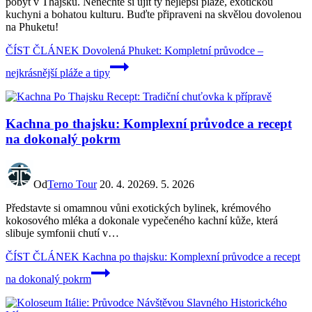
pobyt v Thajsku. Nenechte si ujít ty nejlepší pláže, exotickou
kuchyni a bohatou kulturu. Buďte připraveni na skvělou dovolenou
na Phuketu!
ČÍST ČLÁNEK
Dovolená Phuket: Kompletní průvodce –
nejkrásnější pláže a tipy
Kachna po thajsku: Komplexní průvodce a recept
na dokonalý pokrm
Od
Terno Tour
20. 4. 2026
9. 5. 2026
Představte si omamnou vůni exotických bylinek, krémového
kokosového mléka a dokonale vypečeného kachní kůže, která
slibuje symfonii chutí v…
ČÍST ČLÁNEK
Kachna po thajsku: Komplexní průvodce a recept
na dokonalý pokrm