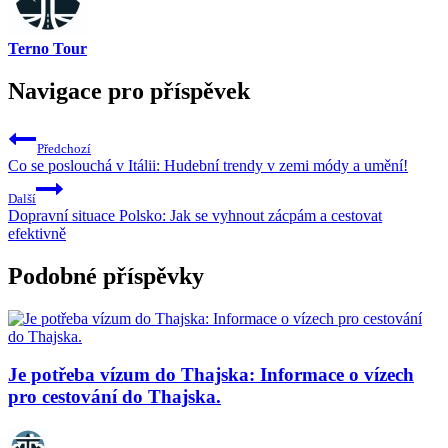
Terno Tour
Navigace pro příspěvek
Předchozí
Co se poslouchá v Itálii: Hudební trendy v zemi módy a umění!
Další
Dopravní situace Polsko: Jak se vyhnout zácpám a cestovat
efektivně
Podobné příspěvky
Je potřeba vízum do Thajska: Informace o vízech
pro cestování do Thajska.