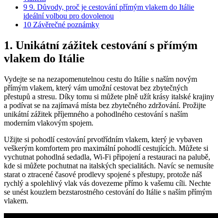
9
9. Důvody, proč je cestování přímým vlakem do Itálie
ideální volbou pro dovolenou
10
Závěrečné poznámky
1. Unikátní zážitek cestování s přímým
vlakem do Itálie
Vydejte se na nezapomenutelnou cestu do Itálie s naším novým
přímým vlakem, který vám umožní cestovat bez zbytečných
přestupů a stresu. Díky tomu si můžete plně užít krásy italské krajiny
a podívat se na zajímavá místa bez zbytečného zdržování. Prožijte
unikátní zážitek příjemného a pohodlného cestování s naším
moderním vlakovým spojem.
Užijte si pohodlí cestování prvotřídním vlakem, který je vybaven
veškerým komfortem pro maximální pohodlí cestujících. Můžete si
vychutnat pohodlná sedadla, Wi-Fi připojení a restauraci na palubě,
kde si můžete pochutnat na italských specialitách. Navíc se nemusíte
starat o ztracené časové prodlevy spojené s přestupy, protože náš
rychlý a spolehlivý vlak vás dovezeme přímo k vašemu cíli. Nechte
se unést kouzlem bezstarostného cestování do Itálie s naším přímým
vlakem.