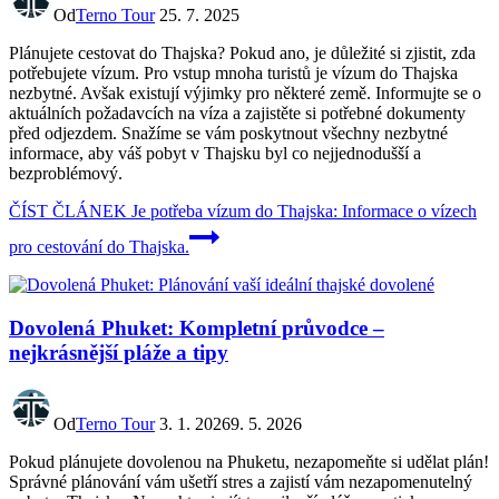
Od
Terno Tour
25. 7. 2025
Plánujete cestovat do Thajska? Pokud ano, je důležité si zjistit, zda
potřebujete vízum. Pro vstup mnoha turistů je vízum do Thajska
nezbytné. Avšak existují výjimky pro některé země. Informujte se o
aktuálních požadavcích na víza a zajistěte si potřebné dokumenty
před odjezdem. Snažíme se vám poskytnout všechny nezbytné
informace, aby váš pobyt v Thajsku byl co nejjednodušší a
bezproblémový.
ČÍST ČLÁNEK
Je potřeba vízum do Thajska: Informace o vízech
pro cestování do Thajska.
Dovolená Phuket: Kompletní průvodce –
nejkrásnější pláže a tipy
Od
Terno Tour
3. 1. 2026
9. 5. 2026
Pokud plánujete dovolenou na Phuketu, nezapomeňte si udělat plán!
Správné plánování vám ušetří stres a zajistí vám nezapomenutelný