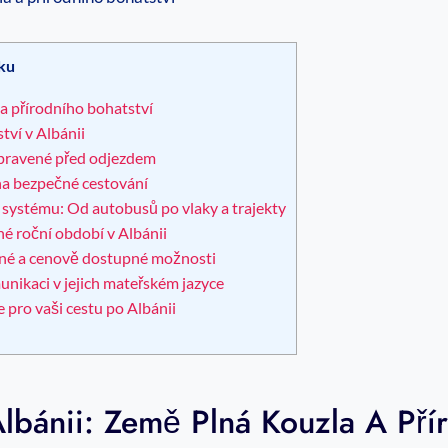
ku
 a přírodního bohatství
tví v Albánii
řipravené před odjezdem
t na bezpečné cestování
 systému: Od autobusů po vlaky a trajekty
né⁣ roční období v Albánii
jemné a cenově dostupné možnosti
unikaci v ​jejich mateřském jazyce
ce ⁣pro vaši cestu po Albánii
lbánii: Země Plná Kouzla A Pří