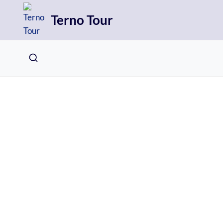
Přeskočit
Terno Tour
na
obsah