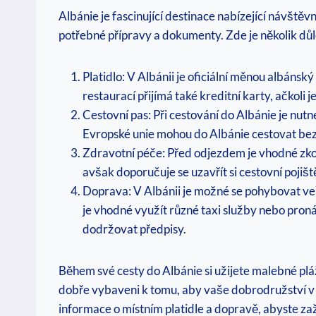
Albánie je fascinující destinace nabízející návštěvní
potřebné přípravy a dokumenty. Zde je několik⁣ dů
Platidlo: V ⁤Albánii je oficiální měnou albánsk
restaurací⁣ přijímá také kreditní karty, ačkoli
Cestovní pas: Při cestování do ⁢Albánie je nut
Evropské unie mohou do Albánie cestovat‍ bez ⁣v
Zdravotní péče: Před odjezdem je vhodné zkontr
avšak doporučuje ‌se uzavřít si‍ cestovní pojiš
Doprava: V Albánii je možné se⁢ pohybovat ve
je vhodné využít různé taxi služby nebo pronáj
dodržovat předpisy.
Během své cesty do Albánie si užijete malebné plá
dobře vybaveni k tomu, aby vaše dobrodružství v Albá
informace ‌o místním platidle a dopravě, abyste zaž