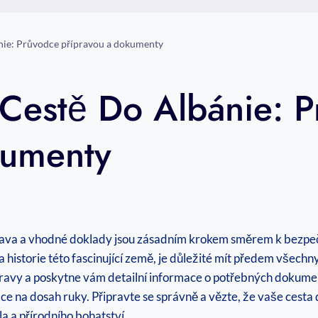
ánie: Průvodce přípravou a dokumenty
 Cestě Do Albánie: 
kumenty
rava a vhodné doklady jsou zásadním krokem směrem k ​bezpečn
 historie této ⁢fascinující země, je‌ důležité‌ mít předem ⁢všech
ravy a poskytne ⁢vám detailní informace o potřebných dokume
ace na dosah ruky. Připravte se správně a vězte,‍ že vaše cest