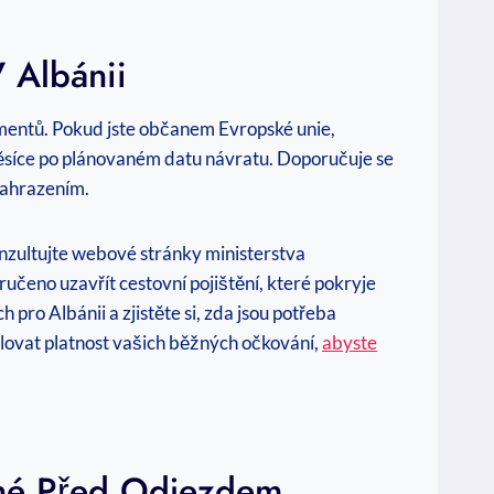
 Albánii
umentů. Pokud jste občanem Evropské unie,
 měsíce po plánovaném datu návratu. Doporučuje se
 nahrazením.
Konzultujte webové stránky ministerstva
ručeno uzavřít‍ cestovní pojištění, které pokryje
pro Albánii a zjistěte si, zda jsou ⁢potřeba
lovat‌ platnost vašich běžných očkování,
abyste
vené Před Odjezdem