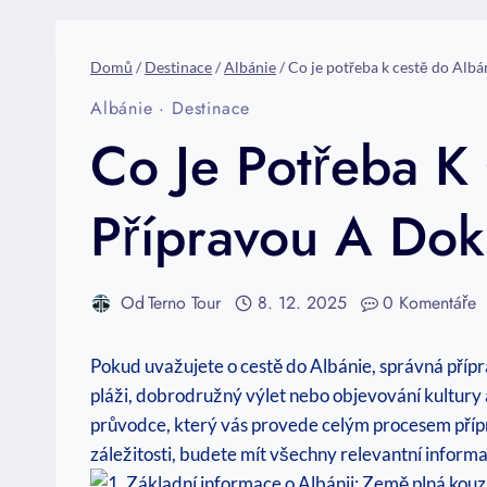
Domů
/
Destinace
/
Albánie
/
Co je potřeba k cestě do Alb
Albánie
·
Destinace
Co Je Potřeba K
Přípravou A Do
Od
Terno Tour
8. 12. 2025
0 Komentáře
Pokud uvažujete o cestě do Albánie, správná příp
pláži, dobrodružný výlet nebo ⁣objevování kultury ​a
průvodce, který ⁤vás provede celým procesem příp
záležitosti, budete mít všechny ‌relevantní inform