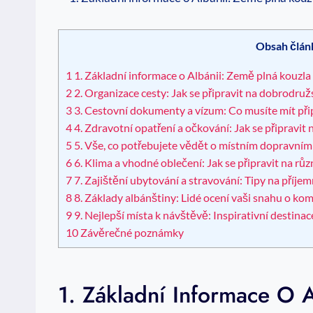
Obsah člán
1
1. Základní informace o Albánii: Země plná kouzla
2
2. Organizace cesty: Jak se připravit na dobrodružs
3
3.⁢ Cestovní dokumenty a vízum: Co musíte ‌mít p
4
4. Zdravotní opatření​ a ​očkování: Jak se připravi
5
5. Vše, co potřebujete vědět o místním dopravním
6
6. Klima a vhodné oblečení: Jak⁤ se připravit na růz
7
7. ​Zajištění ubytování ‍a ⁣stravování: Tipy na pří
8
8. Základy albánštiny: Lidé ocení vaši snahu o kom
9
9. Nejlepší⁣ místa k ⁤návštěvě:‍ Inspirativní‍ destina
10
Závěrečné poznámky
1. Základní Informace O A