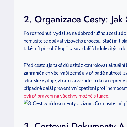
2. Organizace Cesty: Jak 
Po rozhodnutí vydat ⁢se na dobrodružnou cestu do
nemusíte⁤ se obávat vízového procesu. Stačí ⁣mít 
také mít při⁢ sobě kopii⁢ pasu a dalších důležitých
Před cestou ‍je také důležité zkontrolovat aktuáln
zahraničních⁤ věcí vaší země a v případě nutnosti z
lékařské výdaje, ztrátu zavazadel a‍ další nepředvíd
případně další preventivní opatření proti nemocem
byli připraveni na všechny možné situace
.
3.⁢ Cestovní Dokumenty A