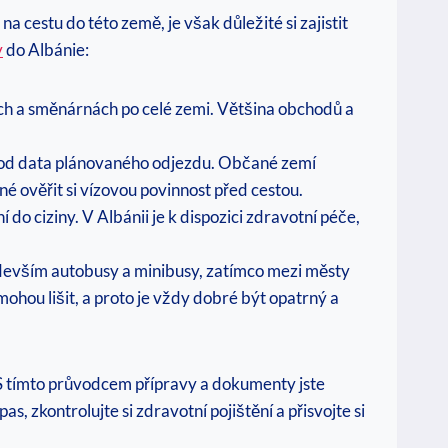
a cestu⁤ do této země, je však důležité si zajistit
y
do Albánie:
nkách a směnárnách‍ po celé zemi. Většina obchodů a
íce od data plánovaného odjezdu. ‍Občané zemí
dné ověřit si vízovou povinnost před cestou.
o ciziny.​ V Albánii je k dispozici zdravotní péče,
evším autobusy‍ a minibusy, zatímco⁢ mezi‍ městy
ohou lišit,‍ a proto je vždy dobré být opatrný a
 S tímto ⁢průvodcem přípravy a dokumenty jste
, zkontrolujte si zdravotní pojištění a přisvojte ⁢si