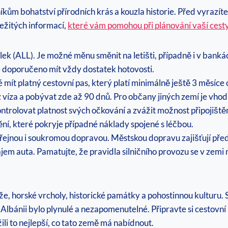
kům bohatství přírodních krás a kouzla ​historie. Před vyrazíte n
ležitých informací,
které vám pomohou při plánování vaší cest
ý lek (ALL). Je možné měnu směnit ⁢na letišti,‍ případně i ​v ba
 je doporučeno⁢ mít vždy dostatek hotovosti.
né mít platný cestovní pas, který platí minimálně‌ ještě 3 měs
íza a pobývat‌ zde‌ až 90 ‍dnů. ​Pro občany jiných​ zemí je vho
olovat platnost svých očkování a​ zvážit možnost připojištění d
tění, které pokryje případné náklady⁣ spojené s‍ léčbou.
řejnou i soukromou dopravou. Městskou dopravu zajišťují před
em auta. Pamatujte, že pravidla silničního provozu se v zemi​ m
že, horské vrcholy, historické památky a pohostinnou kulturu.
nii‌ bylo plynulé a ⁣nezapomenutelné.⁣ Připravte ​si cestovní pas
ili to nejlepší, co tato země má nabídnout.