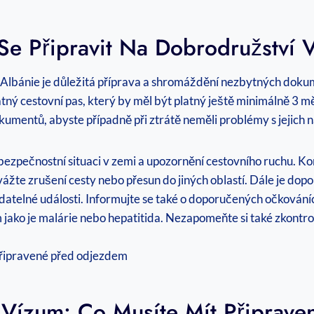
Se Připravit Na Dobrodružství V
 Albánie je důležitá příprava a shromáždění ⁢nezbytných dok
platný cestovní pas, který by měl být platný ještě minimálně 3
 dokumentů, abyste ​případně při ztrátě neměli problémy s jejich
í bezpečnostní situaci v zemi a upozornění cestovního ruchu. 
vážte zrušení ⁢cesty nebo přesun do jiných oblastí. Dále je dopo
atelné události. Informujte se také o doporučených⁣ očkováních​ 
 jako‍ je malárie nebo hepatitida. Nezapomeňte si také zkontro
 Vízum: Co Musíte ‌mít Připra