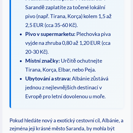
Sarandě zaplatíte za točené lokální
pivo (např. Tirana, Korça) kolem 1,5 až
2,5 EUR (cca 35-60 Kč).
Pivo v supermarketu:
Plechovka piva
vyjde na zhruba 0,80 až 1,20 EUR (cca
20-30 Kč).
Místní značky:
Určitě ochutnejte
Tirana, Korça, Elbar, nebo Peja.
Ubytování a strava:
Albánie zůstává
jednou z nejlevnějších destinací v
Evropě pro letní dovolenou u moře.
Pokud hledáte nový a exotický cestovní cíl, Albánie, a
zejména její krásné město Saranda, by mohla být