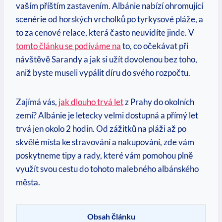
vaším příštím zastavením. Albánie nabízí ohromující
scenérie od horských vrcholků po tyrkysové pláže, a
to za cenové relace, která často neuvidíte jinde. V
tomto článku se podíváme na
to, co očekávat při
návštěvě Sarandy a jak si užít dovolenou bez toho,
aniž byste museli vypálit díru do svého rozpočtu.
Zajímá vás,
jak dlouho trvá let
z Prahy do okolních
zemí? Albánie je letecky velmi dostupná a přímý let
trvá jen okolo 2 hodin. Od zážitků na pláži až po
skvělé místa ke stravování a nakupování, zde vám
poskytneme tipy a rady, které vám pomohou plně
využít svou cestu do tohoto malebného albánského
města.
Obsah článku