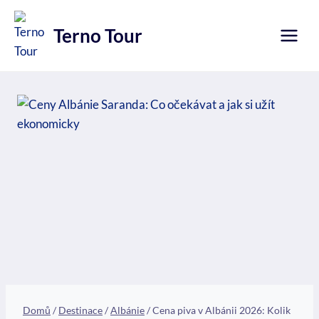
Přeskočit
na
Terno Tour
obsah
Domů
/
Destinace
/
Albánie
/
Cena piva v Albánii 2026: Kolik