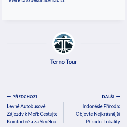
které tato destinace nabízí!
Terno Tour
Navigace
PŘEDCHOZÍ
DALŠÍ
Pro
Levné Autobusové
Indonésie Příroda:
Zájezdy k Moři: Cestujte
Objevte Nejkrásnější
Příspěvek
Komfortně a za Skvělou
Přírodní Lokality