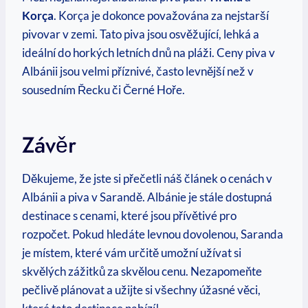
Korça
. Korça je dokonce považována za nejstarší
pivovar v zemi. Tato piva jsou osvěžující, lehká a
ideální do horkých letních dnů na pláži. Ceny piva v
Albánii jsou velmi příznivé, často levnější než v
sousedním Řecku či Černé Hoře.
Závěr
Děkujeme, že jste si přečetli náš článek o cenách v
Albánii a piva v Sarandě. Albánie je stále dostupná
destinace s cenami, které jsou přívětivé pro
rozpočet. Pokud hledáte levnou dovolenou, Saranda
je místem, které vám určitě umožní užívat si
skvělých zážitků za skvělou cenu. Nezapomeňte
pečlivě plánovat a užijte si všechny úžasné věci,