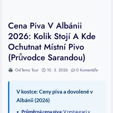
Cena Piva V Albánii
2026: Kolik Stojí A Kde
Ochutnat Místní Pivo
(Průvodce Sarandou)
Od
Terno Tour
10. 3. 2026
0 Komentáře
V kostce: Ceny piva a dovolené v
Albánii (2026)
Průměrná cena piva:
V restauraci v