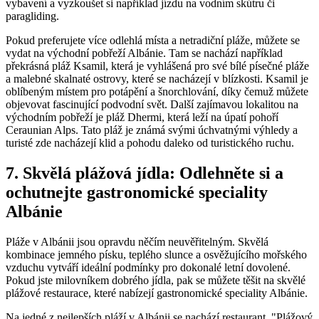
vybavení a vyzkoušet si ‌například ⁤jízdu na vodním skútru či ​
paragliding.
Pokud preferujete více⁤ odlehlá ⁢místa⁣ a⁢ netradiční pláže, můžete se ​
vydat ⁣na východní ​pobřeží ‌Albánie. ⁣Tam⁤ se ‌nachází například
překrásná ​pláž Ksamil, která je vyhlášená pro ‍své bílé písečné pláže
⁢a‌ malebné skalnaté ostrovy, které se nacházejí v blízkosti. ‍Ksamil ​je
oblíbeným místem pro ‍potápění a šnorchlování,‍ díky čemuž můžete
objevovat fascinující podvodní ⁤svět.⁤ Další ⁣zajímavou⁢ lokalitou‍ na‌
východním pobřeží ⁤je pláž‌ Dhermi,‍ která leží ​na úpatí pohoří
Ceraunian Alps. Tato​ pláž je známá ‍svými⁣ úchvatnými ⁢výhledy⁢ a
turisté​ zde nacházejí‍ klid a pohodu​ daleko od ‍turistického‌ ruchu.
7. Skvělá ​plážová jídla: Odlehněte ‍si a⁣
ochutnejte gastronomické ​speciality⁣
Albánie
Pláže v Albánii jsou opravdu něčím neuvěřitelným. Skvělá
kombinace jemného písku, teplého slunce a osvěžujícího mořského
vzduchu vytváří ideální podmínky⁣ pro ​dokonalé letní dovolené.
Pokud⁢ jste milovníkem dobrého ‍jídla,⁤ pak se můžete ​těšit na skvělé
plážové restaurace, ⁤které nabízejí‌ gastronomické speciality Albánie.
Na ⁤jedné z‍ nejlepších ⁣pláží v Albánii se nachází‌ restaurant ⁢ "Plážový⁣