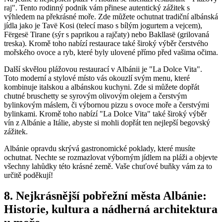
raj". Tento rodinný⁢ podnik vám přinese autentický zážitek s
výhledem na překrásné moře. Zde můžete ochutnat ⁤tradiční albánská
jídla jako ​je Tavë Kosi (telecí ​maso s bílým jogurtem a vejcem),
Fërgesë Tirane (sýr s paprikou ​a rajčaty) ⁤nebo Bakllasë (grilovaná
treska). Kromě ‍toho​ nabízí restaurace také široký výběr‍ čerstvého
⁢mořského ovoce a ryb, které‌ byly ulovené přímo před vašima očima.
Další skvělou⁤ plážovou restaurací v Albánii je‌ "La Dolce Vita".⁤
Toto moderní a stylové místo vás okouzlí svým menu, které
kombinuje italskou a albánskou kuchyni. Zde si můžete dopřát‍
chutné ⁤bruschetty se⁤ syrovým⁣ olivovým olejem a čerstvým⁢
bylinkovým máslem, či výbornou​ pizzu s ovoce moře ⁣a čerstvými
bylinkami. Kromě ⁢toho nabízí "La​ Dolce Vita" také široký ⁢výběr
vín z⁢ Albánie a Itálie, abyste si mohli dopřát‌ ten nejlepší begovský
zážitek.
Albánie opravdu skrývá gastronomické poklady, které ⁤musíte
ochutnat. Nechte se rozmazlovat výborným ‌jídlem na pláži a objevte
všechny lahůdky této⁣ krásné země. Vaše chuťové buňky⁤ vám za to
‍určitě poděkují!
8. Nejkrásnější pobřežní ​města Albánie:
Historie, ⁣kultura a⁤ nádherná architektura