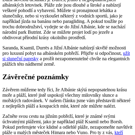
albánských​ letovisek. Pláže‌ zde jsou dlouhé⁣ a široké a nabízejí
veškeré pohodlí a ‍vybavení. ‍Můžete si pronajmout lehátka a
slunečníky, nebo si ⁣vyzkoušet některý z ​vodních⁣ sportů, ⁢jako je
například jízda na banánu nebo ​paragliding. ‌A pokud⁢ toužíte po
‍trochu dobrodružství, vydejte se do ‌Jižní Albánie, kde se nachází
národní park ⁢Butrint. Zde se ‌můžete projet lodí po ​jezeře a⁣
obdivovat přírodní krásy okolního prostředí.
Saranda, Ksamil, Durrës a Jižní Albánie nabízejí ‌skvělé‍ možnosti
pro luxusní‍ pobyt na albánském pobřeží. Přijďte ‍si odpočinout, ⁢
užít
si sluneční paprsky
⁢ a ‌prožít ⁤nezapomenutelné chvíle na elegantních
plážích této ⁣nádherné ‌země.
Závěrečné poznámky
Závěrem můžeme ⁣tedy říci, že ⁢Albánie skýtá‌ nepopsatelnou krásu
⁢moře a ⁢pláží, které jistě uspokojí všechny milovníky slunce ⁤a
⁢mořských radovánek. V našem ⁣článku⁢ jsme ⁤vám představili některé
z nejlepších pláží a koupacích‌ míst, které zde ⁣můžete nalézt.
Začněte ‌svou​ cestu na jižním pobřeží, které je známé svými
úchvatnými plážemi, jako je například⁢ pláž Ksamil nebo Borsh.
Pokud preferujete více klidné a⁣ odlehlé pláže, nezapomeňte navštívit
pláže ‌u malých městeček Himara nebo Vuno.‌ Pro ​ty z vás,‍
kteří