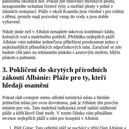
panoráma okolních⁢ hor.‌ Pokud jste milovníci mořských plodů,​
nezapomeňte​ ochutnat čerstvé ryby a mořské plody v jedné z
místních restaurací. Pláže v okolí Ksamilu ⁢jsou‌ vhodné i pro​ rodiny
s dětmi, ‍protože mají pozvolný vstup ⁣do⁤ vody‍ a jsou dobře‍
vybavené.
Nikde jinde než v Albánii nenajdete takovou ‍kombinaci klidu,‍
krásných ⁤vod a​ malebného ⁢pobřeží. Přehlídka nejlepších⁤ pláží
Albánie vám nabídne jedinečnou příležitost prozkoumat jedno z
nejkrásnějších přímořských ⁢odpočinkových ⁢míst. Zaručeně se zde
budete cítit jako na reklamním plakátu s azurovým mořem, bílým
pískem ⁢a palmami.
3. Pokličení do skrytých přírodních⁣
zákoutí Albánie: Pláže pro ty, kteří
hledají osamění
Pokud rádi ‍cestujete ⁤mimo utřední turistická místa a hledáte
⁢jedinečná místa ⁣pro svou dovolenou, pak je Albánie ⁣tím ⁢pravým
místem pro ⁣vás. Tato ‌malebná balkánská země nabízí nádherné
pláže a ​křišťálově čisté moře. V ​tomto ⁢článku vám ⁤přinášíme
recenze‌ nejlepších pláží a⁣ míst pro koupání v⁤ Albánii.
Pláž Gjipe: Tato​ odlehlá pláž se nachází v jižní ⁤části⁤ Albánie a‌