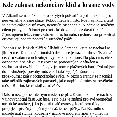
Kde ⁤zakusit nekonečný klid a krásné vody
V⁤ Albánii⁢ se nachází mnoho ⁢skrytých​ pokladů,⁢ a ‍jedním​ z⁣ nich jsou
neuvěřitelně ⁣krásné ‍pláže. Pokud hledáte místo, kde najít klid ‍a těšit‌
se na⁤ překrásně čisté vody, nemusíte hledat⁤ dále. Albánie​ je skvělým
cílem ‍pro ty, ‍kteří⁣ touží po ⁣exotické ‌dovolené bez davů ⁣turistů.
Zpřístupnění této ⁣země cestovním ruchu ‍nabízí ⁢jedinečnou příležitost
objevit její⁣ bohaté⁣ pobřeží ‌a ‌slunečné pláže.
Jednou z ⁣nejlepších pláží v Albánii je Saranda,​ která se nachází⁤ na⁣
jihu země. Tato⁢ malá přímořská ‌destinace je oáza​ klidu ‍s křišťálově‍
čistými‍ vodami a úchvatným výhledem na ⁣moře. Na⁤ pláži můžete si
odpočinout na písku, relaxovat na‌ pohodlných lehátkách​ a
vychutnat ​si osvěžující⁣ nápoj v jednom z ‍plážových barů. Pokud ⁣jste⁤
dobrodružnější povahy, můžete si také‌ vypůjčit šnorchl a
prozkoumat ⁢krásy podmořského světa. V ⁤okolí Sarandy se nachází
také​ několik zajímavých památek, jako například⁢ ruiny starověkého
města Butrint, ​které stojí ‌za návštěvu.
Dalším nezapomenutelným místem je pláž⁢ Ksamil, která se nachází
⁤v jihovýchodní části ​Albánie. Tato‍ pláž‌ je⁢ známá pro své​ jedinečné
‍turistické atrakce, jako jsou tři⁤ malé ostrovy, ‍které jsou ⁣díky
propojení‍ písečnými pásmy⁢ dosažitelné ⁤i pěšky. Na Ksamilu⁣ si
můžete užít slunce,‍ koupání v azurově modrém ‍moři a výhled na