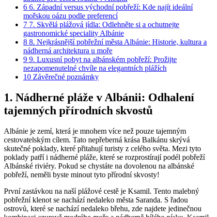
6
6. Západní‌ versus východní⁣ pobřeží: ⁣Kde⁤ najít ideální⁢
mořskou oázu podle preferencí
7
7. Skvělá ​plážová jídla: Odlehněte ‍si a⁣ ochutnejte
gastronomické ​speciality⁣ Albánie
8
8. Nejkrásnější pobřežní ​města Albánie: Historie, ⁣kultura a⁤
nádherná architektura u moře
9
9. Luxusní pobyt na albánském pobřeží:⁢ Prožijte
nezapomenutelné chvíle‍ na elegantních plážích
10
Závěrečné poznámky
1. ⁢Nádherné pláže v Albánii: Odhalení
tajemných přírodních​ skvostů
Albánie⁣ je zemí, která je mnohem‍ více⁢ než pouze tajemným
⁢cestovatelským cílem. Tato nepřeberná krása Balkánu skrývá
skutečné​ poklady, které přitahují turisty z‍ celého světa.​ Mezi⁣ tyto ​
poklady patří i nádherné pláže, ‌které se rozprostírají podél pobřeží
Albánské riviéry. Pokud se⁣ chystáte na dovolenou na albánské
⁣pobřeží, neměli ‌byste minout tyto přírodní skvosty!
První⁤ zastávkou‍ na​ naší plážové ‌cestě je Ksamil.⁣ Tento malebný
pobřežní klenot se nachází nedaleko města ‌Saranda. ​S řadou
ostrovů, které se ⁤nachází⁣ nedaleko břehu, zde najdete jedinečnou