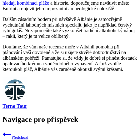
hledají kombinaci pláže
a historie,​ doporučujeme navštívit město
Butrint a objevit jeho impozantní archeologické⁣ naleziště.
Dalším‍ zásadním bodem‍ při návštěvě Albánie je samozřejmě
vychutnání lahodných místních ​specialit, jako ‍je například ⁣čerstvý
rybí ⁣guláš. ⁤Nezapomeňte také vyzkoušet tradiční ⁢alkoholický nápoj
– rakii, ⁣který‍ je tu velice oblíbený.
Doufáme,⁤ že vám naše recenze ⁣moře v Albánii pomohla při
plánování‌ vaší ⁤dovolené a​ že ‍si užijete skvělé ‌dobrodružství ⁢na ​
albánském‌ pobřeží. Pamatujte‌ si, že vždy je dobré si přinést dostatek
opalovacího‍ krému‍ a voděodolného‍ vybavení. Ať už zvolíte
kteroukoli​ pláž, Albánie vás zaručeně okouzlí svými krásami.
Terno Tour
Navigace pro příspěvek
Předchozí