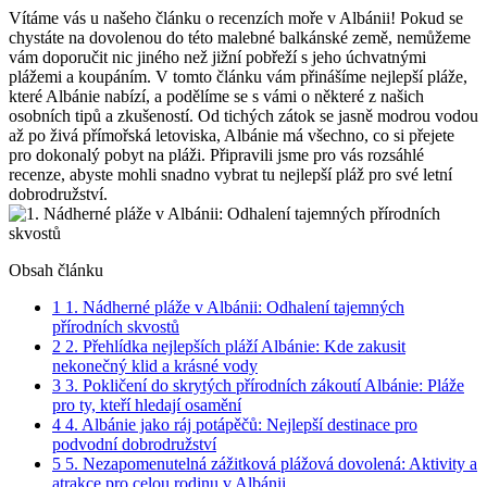
Vítáme ​vás u našeho článku o ⁣recenzích moře⁤ v Albánii! ​Pokud⁤ se
chystáte ⁣na dovolenou‌ do této ⁢malebné balkánské země, nemůžeme
vám doporučit nic jiného než jižní pobřeží s jeho úchvatnými
plážemi a koupáním. V ​tomto článku⁢ vám přinášíme ​nejlepší ​pláže,
které Albánie nabízí, ‌a podělíme se s vámi‍ o některé⁢ z našich
osobních tipů a zkušeností.‌ Od tichých zátok se ‍jasně modrou vodou⁤
až po živá přímořská letoviska, Albánie má všechno, co si přejete‍
pro dokonalý pobyt na pláži. Připravili jsme pro ​vás‍ rozsáhlé
recenze, abyste⁣ mohli‌ snadno vybrat tu⁢ nejlepší pláž pro ⁤své letní​
dobrodružství.
Obsah článku
1
1. ⁢Nádherné pláže v Albánii: Odhalení tajemných
přírodních​ skvostů
2
2. Přehlídka ​nejlepších‍ pláží⁣ Albánie: Kde ⁤zakusit
nekonečný klid a krásné vody
3
3. Pokličení do skrytých přírodních⁣ zákoutí Albánie: Pláže
pro ty, kteří hledají osamění
4
4. Albánie jako‍ ráj potápěčů: ​Nejlepší destinace pro
podvodní‍ dobrodružství
5
5.⁣ Nezapomenutelná zážitková plážová dovolená: Aktivity ‍a
atrakce pro celou rodinu v Albánii