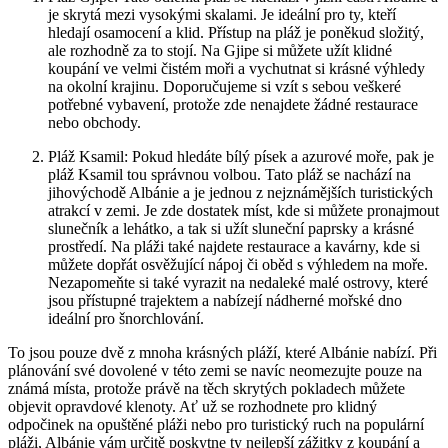
je skrytá‍ mezi vysokými⁢ skalami.⁣ Je ideální pro ty, kteří
hledají ​osamocení a ⁤klid.⁣ Přístup na pláž je poněkud složitý,
ale rozhodně za to stojí. Na Gjipe si ⁢můžete užít⁤ klidné
koupání ve‌ velmi ⁤čistém ​moři a vychutnat si krásné výhledy
na okolní ‌krajinu.⁢ Doporučujeme‍ si vzít ‍s sebou veškeré
potřebné vybavení, protože zde nenajdete žádné ⁣restaurace‍
nebo obchody.
Pláž Ksamil: Pokud hledáte bílý ​písek a ‌azurové ⁢moře, pak je
pláž Ksamil tou správnou ‍volbou. Tato⁣ pláž ⁤se nachází na
jihovýchodě Albánie a je ⁣jednou z nejznámějších turistických
atrakcí v zemi.​ Je‌ zde dostatek míst, kde ⁤si můžete ​pronajmout
slunečník a lehátko, a tak si⁢ užít ⁤sluneční paprsky a krásné
prostředí. Na ‌pláži také⁢ najdete ‍restaurace a kavárny, kde si
můžete⁢ dopřát osvěžující ​nápoj⁣ či ‍oběd s ⁣výhledem na moře.
‍Nezapomeňte si také⁤ vyrazit ⁢na nedaleké ​malé‌ ostrovy,‍ které​
jsou přístupné trajektem a nabízejí nádherné mořské‌ dno
ideální pro ⁤šnorchlování.⁣
To jsou pouze dvě z mnoha krásných⁤ pláží, které ‍Albánie nabízí. Při
plánování své dovolené v⁣ této⁤ zemi se navíc neomezujte pouze na⁢
známá místa,​ protože právě na těch skrytých pokladech můžete
objevit ‌opravdové klenoty. Ať už se rozhodnete⁣ pro⁣ klidný
odpočinek na opuštěné pláži nebo pro ‌turistický ​ruch na populární
pláži, Albánie vám určitě ⁣poskytne ty nejlepší zážitky z koupání a⁢