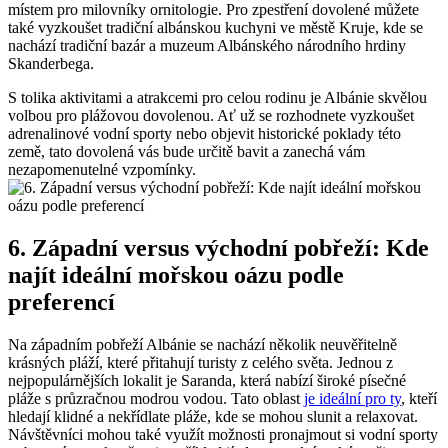
místem pro milovníky ornitologie. Pro zpestření dovolené⁤ můžete
také⁢ vyzkoušet tradiční albánskou kuchyni ve městě ⁣Kruje, kde se
nachází tradiční bazár a muzeum Albánského národního hrdiny
Skanderbega.
S tolika⁢ aktivitami a atrakcemi‍ pro celou rodinu je Albánie skvělou
⁢volbou pro plážovou⁤ dovolenou. Ať už se‌ rozhodnete‍ vyzkoušet
⁢adrenalinové‌ vodní sporty nebo objevit historické poklady této
země, tato dovolená vás bude určitě bavit a​ zanechá vám​
nezapomenutelné vzpomínky.
6. Západní‌ versus východní⁣ pobřeží: ⁣Kde⁤
najít ideální⁢ mořskou oázu podle
preferencí
Na západním‌ pobřeží Albánie se‌ nachází několik neuvěřitelně⁢
krásných pláží,‍ které přitahují ‍turisty z ‌celého světa.⁣ Jednou z
nejpopulárnějších lokalit je⁣ Saranda,​ která nabízí široké písečné
pláže s průzračnou ⁣modrou⁣ vodou. Tato oblast
je ideální pro ty
, kteří
hledají ​klidné ​a⁢ nekřídlate pláže, kde ‌se⁤ mohou slunit a relaxovat.
Návštěvníci mohou také využít možnosti pronajmout si vodní ⁢sporty