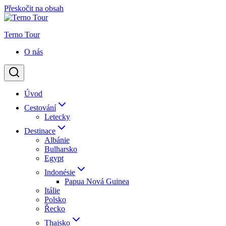
Přeskočit na obsah
Terno Tour
O nás
Úvod
Cestování
Letecky
Destinace
Albánie
Bulharsko
Egypt
Indonésie
Papua Nová Guinea
Itálie
Polsko
Řecko
Thajsko