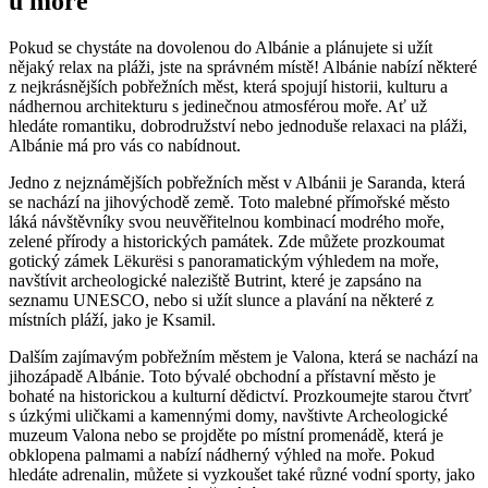
u moře
Pokud ⁢se chystáte na ‌dovolenou ‍do⁤ Albánie a ⁤plánujete ‍si užít‍
nějaký relax⁣ na ‍pláži, jste na správném místě!​ Albánie nabízí​ některé
⁢z nejkrásnějších pobřežních měst, která spojují‍ historii, kulturu a
nádhernou architekturu s jedinečnou atmosférou ⁤moře. Ať už
hledáte romantiku,⁢ dobrodružství nebo jednoduše relaxaci ‌na pláži,
Albánie ⁢má pro vás co nabídnout.
Jedno‌ z⁤ nejznámějších pobřežních⁢ měst v ⁤Albánii je Saranda, která
se nachází⁣ na⁤ jihovýchodě země. Toto malebné přímořské město​
láká návštěvníky‌ svou ⁢neuvěřitelnou kombinací modrého moře,‍
zelené přírody a historických památek. Zde můžete prozkoumat
gotický zámek Lëkurësi s panoramatickým výhledem na moře,
navštívit archeologické naleziště Butrint, které je zapsáno na
⁢seznamu​ UNESCO, nebo si užít ‌slunce a plavání na některé z
místních pláží, jako je Ksamil.
Dalším zajímavým‍ pobřežním městem je ​Valona,⁢ která ​se nachází na
‌jihozápadě⁤ Albánie. Toto ⁢bývalé obchodní a⁢ přístavní město‍ je‌
bohaté ⁢na ‌historickou a kulturní dědictví. Prozkoumejte starou čtvrť ​
s ⁢úzkými uličkami a kamennými ⁢domy, ⁤navštivte Archeologické
muzeum Valona nebo se ⁣projděte po místní promenádě, ‌která je
obklopena palmami a nabízí nádherný ⁤výhled ‌na moře. Pokud
hledáte adrenalin, můžete si vyzkoušet také různé ‍vodní sporty, ⁤jako