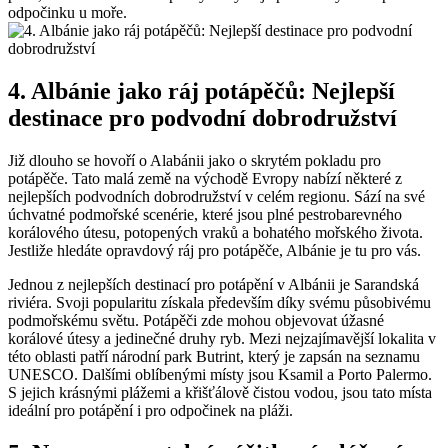
odpočinku ⁤u moře.
4. Albánie jako‍ ráj potápěčů: ​Nejlepší
destinace pro podvodní‍ dobrodružství
Již⁣ dlouho se hovoří o Alabánii jako o​ skrytém pokladu ⁤pro
potápěče. ​Tato malá ⁢země na východě Evropy nabízí některé z‌
nejlepších podvodních⁣ dobrodružství v celém regionu. Sází na ⁤své
úchvatné⁣ podmořské scenérie, které jsou ⁣plné pestrobarevného
korálového​ útesu, potopených vraků a‌ bohatého mořského‌ života.
Jestliže ⁤hledáte opravdový ráj pro⁤ potápěče, Albánie ‍je‌ tu pro⁢ vás.
Jednou ‌z nejlepších destinací pro⁣ potápění v Albánii ‌je Sarandská
riviéra. ​Svoji popularitu získala především díky svému působivému⁣
podmořskému světu. Potápěči⁢ zde mohou objevovat úžasné
⁣korálové útesy a⁤ jedinečné ‌druhy ryb.⁢ Mezi⁢ nejzajímavější‌ lokalita v​
této ​oblasti patří ⁤národní park Butrint, který je zapsán na ⁣seznamu
UNESCO. Dalšími ⁤oblíbenými ⁢místy​ jsou Ksamil a Porto Palermo.
‍S jejich krásnými plážemi ‌a křišťálově čistou vodou, ‌jsou⁢ tato místa
⁢ideální ​pro ​potápění i ⁣pro odpočinek⁣ na pláži.