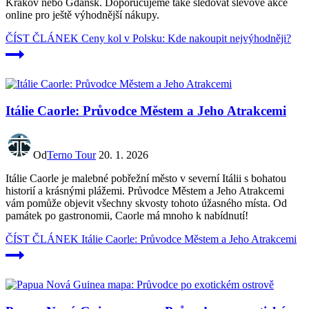
Krakov nebo Gdaňsk. Doporučujeme také sledovat slevové akce
online pro ještě výhodnější nákupy.
ČÍST ČLÁNEK
Ceny kol v Polsku: Kde nakoupit nejvýhodněji?
Itálie Caorle: Průvodce Městem a Jeho Atrakcemi
Od
Terno Tour
20. 1. 2026
Itálie Caorle je malebné pobřežní město v severní Itálii s bohatou
historií a krásnými plážemi. Průvodce Městem a Jeho Atrakcemi
vám pomůže objevit všechny skvosty tohoto úžasného místa. Od
památek po gastronomii, Caorle má mnoho k nabídnutí!
ČÍST ČLÁNEK
Itálie Caorle: Průvodce Městem a Jeho Atrakcemi