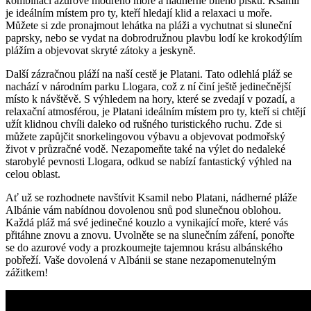
kombinaci azurově modrého moře‍ a nádherně ⁤bílého písku. Ksamil
je ⁢ideálním ⁣místem pro ty,​ kteří ⁣hledají​ klid a relaxaci u moře.
Můžete si zde⁣ pronajmout lehátka na pláži⁣ a ‌vychutnat ⁤si sluneční
paprsky,​ nebo​ se ​vydat na dobrodružnou plavbu lodí ke krokodýlím
plážím a objevovat skryté‍ zátoky a jeskyně.
Další zázračnou pláží na naší cestě je Platani. Tato odlehlá ⁢pláž se
⁢nachází v národním parku Llogara,​ což ‍z ní‌ činí ⁤ještě⁤ jedinečnější
místo⁢ k návštěvě. S výhledem na hory, které ‍se zvedají v⁤ pozadí, a
relaxační atmosférou, je Platani ideálním místem pro‌ ty,⁤ kteří ​si chtějí
užít⁣ klidnou chvíli daleko od‌ rušného turistického ⁤ruchu.⁤ Zde si
můžete zapůjčit snorkelingovou výbavu ⁢a‌ objevovat podmořský
⁣život v průzračné vodě. Nezapomeňte také na výlet do nedaleké
starobylé‍ pevnosti Llogara, ⁣odkud⁤ se​ nabízí fantastický ⁤výhled na
⁤celou oblast.
Ať⁢ už se rozhodnete navštívit Ksamil​ nebo Platani, ‍nádherné pláže
⁢Albánie vám nabídnou⁤ dovolenou‍ snů pod⁢ slunečnou​ oblohou.
Každá pláž má​ své jedinečné⁤ kouzlo a vynikající moře, které vás
přitáhne ⁤znovu a znovu. Uvolněte se na slunečním záření, ponořte
se‌ do azurové ‌vody a prozkoumejte tajemnou‍ krásu albánského
pobřeží. Vaše dovolená v Albánii se⁤ stane nezapomenutelným
zážitkem!