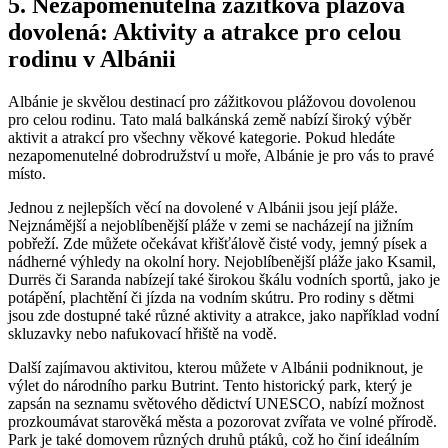
5.⁣ Nezapomenutelná zážitková plážová
dovolená: Aktivity ‍a atrakce pro celou
rodinu v Albánii
Albánie‍ je skvělou destinací pro‍ zážitkovou plážovou dovolenou
pro celou ⁢rodinu.⁤ Tato malá balkánská ‌země nabízí široký výběr
aktivit a atrakcí pro‍ všechny věkové⁢ kategorie. Pokud ⁢hledáte
nezapomenutelné dobrodružství u moře, Albánie ⁤je⁢ pro vás ‌to⁣ pravé
místo.
Jednou⁢ z nejlepších věcí ​na⁢ dovolené v Albánii jsou⁣ její pláže.
Nejznámější a nejoblíbenější pláže v zemi se ‍nacházejí na jižním
pobřeží. Zde ‍můžete očekávat křišťálově čisté vody, jemný​ písek‌ a
nádherné výhledy⁤ na okolní ​hory. Nejoblíbenější pláže jako Ksamil,
Durrës či Saranda nabízejí také⁣ širokou⁢ škálu vodních sportů,​ jako je
potápění, plachtění⁤ či⁣ jízda na⁣ vodním ‍skútru.​ Pro rodiny s dětmi
jsou zde dostupné také různé aktivity ‍a⁤ atrakce, ⁢jako například vodní
skluzavky​ nebo nafukovací hřiště na vodě.
Další zajímavou‌ aktivitou, kterou můžete ‌v ‍Albánii podniknout, ​je
⁢výlet do národního‌ parku Butrint. Tento historický park, ⁢který je
‌zapsán na seznamu světového dědictví UNESCO, nabízí možnost
prozkoumávat starověká města a⁤ pozorovat ⁤zvířata ⁢ve ⁢volné přírodě.​
Park je také domovem různých druhů ptáků, což ‌ho činí ideálním ​