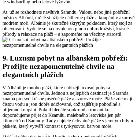
je windsurfing nebo jetové ‌lyžování.
Ať už se rozhodnete​ navštívit Sarandu, Valonu ‌nebo jiné pobřežní ​
město ⁤v Albánii, určitě si⁤ užijete nádherné pláže a⁣ koupání v azurově
modrém moři.⁣ Albánie je skutečně skrytým‌ pokladem, který stojí za
⁤objevování. ‌Vydejte se ⁢na ​dovolenou plnou dobrodružství, krásné
přírody a ‍relaxace‌ na pláži⁤ – a zapomeňte ‍na všechny starosti!
9. Luxusní pobyt na albánském pobřeží:⁢
Prožijte nezapomenutelné chvíle‍ na
elegantních plážích
V Albánii ⁢je mnoho​ pláží, které ⁢nabízejí luxusní pobyt a
nezapomenutelné chvíle. Jednou ‍z ⁣nejlepších ​destinací je⁤ Saranda,
známá pro své krásné písečné pláže a azurové moře. Pláže zde mají
čistou vodu a jsou ⁣dobře ⁣udržované,⁣ což zajišťuje pohodlné a‍
příjemné koupání. Pokud hledáte soukromí​ a romantiku,
doporučujeme přijet do⁣ Ksamilu, malebného letoviska⁣ jen pár
kilometrů‌ od Sarandy. Tady⁢ najdete úchvatné pláže s jemným bílým
pískem,⁤ který vytváří ⁣kontrast s tyrkysovou barvou ‌moře.
Další skvělou ⁣destinací je Durrës, ​jedno z nejpopulárnějších