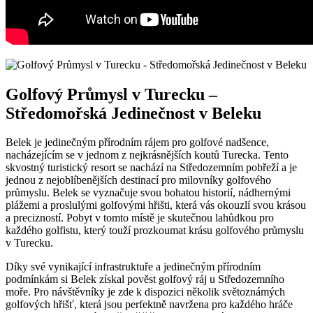
Golfový Průmysl v Turecku –
Středomořská Jedinečnost v Beleku
Belek je jedinečným přírodním rájem pro golfové nadšence,
nacházejícím se v jednom z nejkrásnějších koutů Turecka. Tento
skvostný turistický resort se nachází na Středozemním pobřeží a je
jednou z nejoblíbenějších destinací pro milovníky golfového
průmyslu. Belek se vyznačuje svou bohatou historií, nádhernými
plážemi a proslulými golfovými hřišti, která vás okouzlí svou krásou
a precizností. Pobyt v tomto místě je skutečnou lahůdkou pro
každého golfistu, který touží prozkoumat krásu golfového průmyslu
v Turecku.
Díky své vynikající infrastruktuře a jedinečným přírodním
podmínkám si Belek získal pověst golfový ráj u Středozemního
moře. Pro návštěvníky je zde k dispozici několik světoznámých
golfových hřišť, která jsou perfektně navržena pro každého hráče