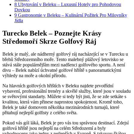
8
Ubytování v Beleku – Luxusní Hotely pro Pohodovou
Dovkou
9
Gastronomie v Beleku – Kulinární Požitek Pro Milovníky
Jídla
Turecko Belek – Poznejte Krásy
Středomoří Skrze Golfový Ráj
Belek je malý, ale nádherný golfový ráj nacházející se v Turecku u
břehů Středozemního moře. Tento malebný plážový letovisko se
stává stále populárnějším mezi nadšenci golfového sportu. A není
divu – Belek nabízí úchvatné golfové hřiště s panoramatickými
výhledy na moře a okolní přírodu.
Na hlavních golfových hřištích v Beleku najdete prvotřídní
vybavení, profesionální trenéry a skvělé služby, které jsou v souladu
se světovými standarty. Můžete si tedy být jisti, že se zde setkáte s
kvalitou, která vám přinese naprostou spokojenost. Kromě toho,
Belek je také domovem několika mezinárodních turnajů, které
přitahují nejlepší golfisty z celého světa.
Pokud vás gól láká, Belek je pro vás tou správnou destinací. Zdejsí
golfová hřiště jsou nejlepší na celém Středozemí a byly
vyhodnoceny jako jedny z nejlepších v Evropě. S takovou škálou