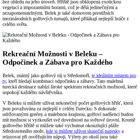
bez ohledu na jeho úroveň. Hřiště jsou obklopená exotickou
vegetací a impozantními horami, což je dělá jedinečnými a
nezapomenutelnými. Belek je také domovem prestižních
mezinárodních golfových turnajů, které přilákají nejlepší hráče z
celého světa.
Rekreační Možnosti v Beleku –
Odpočinek a Zábava pro Každého
Belek, známý jako golfový ráj u Středomoří,
je ideálním místem pro
ty
, kteří hledají kombinaci odpočinku a zábavy. Tato malebná
turecká destinace nabízí široké spektrum rekreačních možností, které
uspokojí každého návštěvníka.
V Beleku si můžete užívat nekonečný počet golfových hřišť, která
jsou považována za nejlepší v celém Turecku. S dokonale
udržovanými greény a malebnou krajinou, golfoví nadšenci budou
mít možnost si vyzkoušet své dovednosti na světové úrovni. Kromě
golfového hřiště si můžete také vychutnat okouzlující pláže
Středozemního moře,
kde si můžete užívat sluneční paprsky
a
relaxovat při osvěžujícím nápoji. Výlety po okolí jsou také