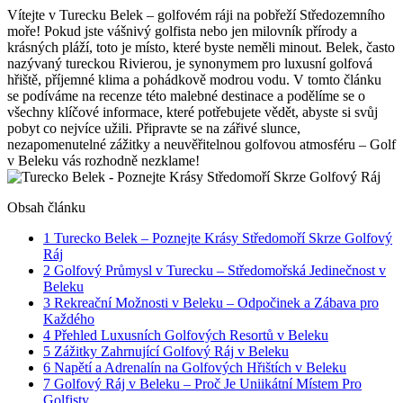
Vítejte v Turecku Belek – golfovém ráji na pobřeží Středozemního
moře! Pokud jste vášnivý golfista nebo jen milovník přírody a
krásných pláží, toto je místo, které byste neměli minout. Belek, často
nazývaný tureckou Rivierou, je synonymem pro luxusní golfová
hřiště, příjemné klima a pohádkově modrou vodu. V tomto článku
se podíváme na recenze této malebné destinace a podělíme se o
všechny klíčové informace, které potřebujete vědět, abyste si svůj
pobyt co nejvíce užili. Připravte se na zářivé slunce,
nezapomenutelné zážitky a neuvěřitelnou golfovou atmosféru – Golf
v Beleku vás rozhodně nezklame!
Obsah článku
1
Turecko Belek – Poznejte Krásy Středomoří Skrze Golfový
Ráj
2
Golfový Průmysl v Turecku – Středomořská Jedinečnost v
Beleku
3
Rekreační Možnosti v Beleku – Odpočinek a Zábava pro
Každého
4
Přehled Luxusních Golfových Resortů v Beleku
5
Zážitky Zahrnující Golfový Ráj v Beleku
6
Napětí a Adrenalín na Golfových Hřištích v Beleku
7
Golfový Ráj v Beleku – Proč Je Uniikátní Místem Pro
Golfisty