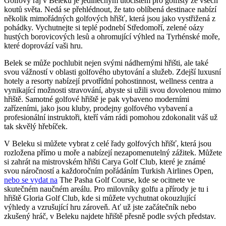
Golfový ráj v Beleku je jedinečným útočištěm pro golfisty ze všech
koutů světa. Nedá se přehlédnout, že tato oblíbená destinace nabízí
několik mimořádných golfových hřišť, která jsou jako vystřižená z
pohádky. Vychutnejte si teplé podnebí Středomoří, zelené oázy
hustých borovicových lesů a ohromující výhled na Tyrhénské moře,
které doprovází vaši hru.
Belek se může pochlubit nejen svými nádhernými hřišti, ale také
svou vážností v oblasti golfového ubytování a služeb. Zdejší luxusní
hotely a resorty nabízejí prvotřídní pohostinnost, wellness centra a
vynikající možnosti stravování, abyste si užili svou dovolenou mimo
hřiště. Samotné golfové hřiště je pak vybaveno moderními
zařízeními, jako jsou kluby, prodejny golfového vybavení a
profesionální instruktoři, kteří vám rádi pomohou zdokonalit váš už
tak skvělý hřebíček.
V Beleku si můžete vybrat z celé řady golfových hřišť, která jsou
rozložena přímo u moře a nabízejí nezapomenutelný zážitek. Můžete
si zahrát na mistrovském hřišti Carya Golf Club, které je známé
svou náročností a každoročním pořádáním Turkish Airlines Open,
nebo se vydat na
The Pasha Golf Course, kde se ocitnete ve
skutečném naučném areálu. Pro milovníky golfu a přírody je tu i
hřiště Gloria Golf Club, kde si můžete vychutnat okouzlující
výhledy a vzrušující hru zároveň. Ať už jste začátečník nebo
zkušený hráč, v Beleku najdete hřiště přesně podle svých představ.