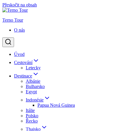
Přeskočit na obsah
Terno Tour
O nás
Úvod
Cestování
Letecky
Destinace
Albánie
Bulharsko
Egypt
Indonésie
Papua Nová Guinea
Itálie
Polsko
Řecko
Thajsko