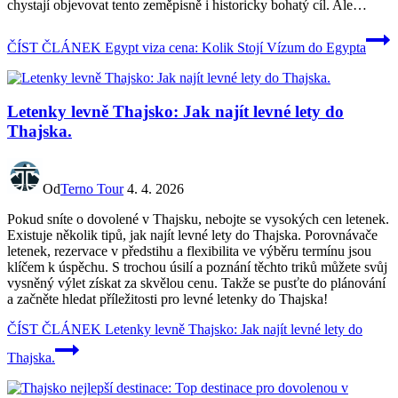
chystají objevovat tento zeměpisně i historicky bohatý cíl. Ale…
ČÍST ČLÁNEK
Egypt viza cena: Kolik Stojí Vízum do Egypta
Letenky levně Thajsko: Jak najít levné lety do
Thajska.
Od
Terno Tour
4. 4. 2026
Pokud sníte o dovolené v Thajsku, nebojte se vysokých cen letenek.
Existuje několik tipů, jak najít levné lety do Thajska. Porovnávače
letenek, rezervace v předstihu a flexibilita ve výběru termínu jsou
klíčem k úspěchu. S trochou úsilí a poznání těchto triků můžete svůj
vysněný výlet získat za skvělou cenu. Takže se pusťte do plánování
a začněte hledat příležitosti pro levné letenky do Thajska!
ČÍST ČLÁNEK
Letenky levně Thajsko: Jak najít levné lety do
Thajska.