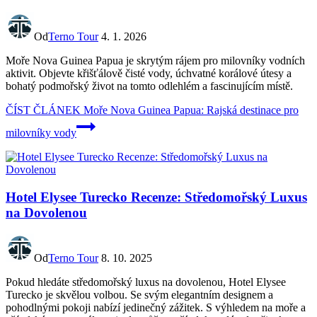
Od
Terno Tour
4. 1. 2026
Moře Nova Guinea Papua je skrytým rájem pro milovníky vodních
aktivit. Objevte křišťálově čisté vody, úchvatné korálové útesy a
bohatý podmořský život na tomto odlehlém a fascinujícím místě.
ČÍST ČLÁNEK
Moře Nova Guinea Papua: Rajská destinace pro
milovníky vody
Hotel Elysee Turecko Recenze: Středomořský Luxus
na Dovolenou
Od
Terno Tour
8. 10. 2025
Pokud hledáte středomořský luxus na dovolenou, Hotel Elysee
Turecko je skvělou volbou. Se svým elegantním designem a
pohodlnými pokoji nabízí jedinečný zážitek. S výhledem na moře a