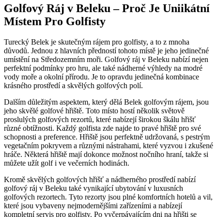
Golfový Ráj v Beleku – Proč Je Uniikátní
Místem Pro Golfisty
Turecký Belek je skutečným rájem pro golfisty, a to z mnoha
důvodů. Jednou z hlavních předností tohoto místě je jeho jedinečné
umístění na Středozemním moři. Golfový ráj v Beleku nabízí nejen
perfektní podmínky pro hru, ale také nádherné výhledy na modré
vody moře a okolní přírodu. Je to opravdu jedinečná kombinace
krásného prostředí a skvělých golfových polí.
Dalším důležitým aspektem, který dělá Belek golfovým rájem, jsou
jeho skvělé golfové hřiště. Toto místo hostí několik světově
proslulých golfových rezortů, které nabízejí širokou škálu hřišť
různé obtížnosti. Každý golfista zde najde to pravé hřiště pro své
schopnosti a preference. Hřiště jsou perfektně udržovaná, s pestrým
vegetačním pokryvem a různými nástrahami, které vyzvou i zkušené
hráče. Některá hřiště mají dokonce možnost nočního hraní, takže si
můžete užít golf i ve večerních hodinách.
Kromě skvělých golfových hřišť a nádherného prostředí nabízí
golfový ráj v Beleku také vynikající ubytování v luxusních
golfových rezortech. Tyto rezorty jsou plné komfortních hotelů a vil,
které jsou vybaveny nejmodernějšími zařízeními a nabízejí
kompletní servis pro golfisty. Po vyčerpávajícím dni na hřišti se