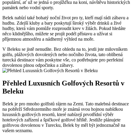
populární, ať už se jedná o projížďku na koni, návštěvu historických
památek nebo vodní sporty.
Belek nabízí také bohatý noční život pro ty, kteří mají rádi zábavu a
hudbu. Zdejší kluby a bary poskytují široký výběr drinků a živé
hudby, která vám pomůže rozproudit krev v žilách. Pokud hledáte
něco klidnějšího, můžete se projít podél přístavu a užívat si
příjemnou atmosféru a nádherný výhled na moře.
V Beleku se jistě nenudíte. Bez ohledu na to, jestli jste milovníkem
golfu, plážových dovolených nebo nočního života, tato oblíbená
turecká destinace vám poskytne vše, co potřebujete pro perfektní
dovolenou plnou odpočinku a zábavy.
Přehled Luxusních Golfových Resortů v
Beleku
Belek je pro mnoho golfistů rájem na Zemi. Tato malebná destinace
na pobřeží Středozemního moře je známá svou hojnou nabídkou
luxusních golfových resortů, které nabízejí prvotřídní výběr
hotelových zařízení a špičkové golfové hřiště. Jestliže plánujete
golfovou dovolenou v Turecku, Belek by měl být jednoznačně na
vašem seznamu.