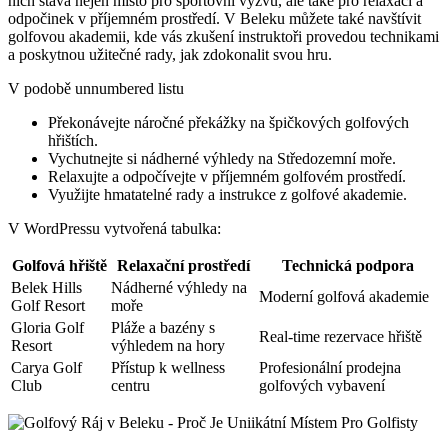
nich stává nejen místo pro sportovní výzvu, ale také pro relaxaci a
odpočinek v příjemném prostředí. V Beleku můžete také navštívit
golfovou akademii, kde vás zkušení instruktoři provedou technikami
a poskytnou užitečné rady, jak zdokonalit svou hru.
V podobě unnumbered listu
Překonávejte náročné překážky na špičkových golfových
hřištích.
Vychutnejte si nádherné výhledy na Středozemní moře.
Relaxujte a odpočívejte v příjemném golfovém prostředí.
Využijte hmatatelné rady a instrukce z golfové akademie.
V WordPressu vytvořená tabulka:
Golfová hřiště
Relaxační prostředí
Technická podpora
Belek Hills
Nádherné výhledy na
Moderní golfová akademie
Golf Resort
moře
Gloria Golf
Pláže a bazény s
Real-time rezervace hřiště
Resort
výhledem na hory
Carya Golf
Přístup k wellness
Profesionální prodejna
Club
centru
golfových vybavení