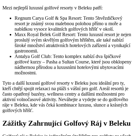
Mezi nejlepší luxusní golfové resorty v Beleku patří:
Regnum Carya Golf & Spa Resort: Tento 5hvězdičkový
resort je známý svou malebnou polohou přímo u moře a
nabídkou vysoce kvalitních golfových hřišť v okolí.
Maxx Royal Belek Golf Resort: Tento luxusní resort je nejen
proslulý svým skvělým golfovým hřištěm, ale také nabízí
široké množství atraktivních hotelových zařízení a vynikající
gastronomii.
Antalya Golf Club: Tento komplex nabízí dva špičkové
golfové kurzy – Pasha a Sultan Course, které jsou obklopeny
nádhernou přírodou a luxusními hotelovými ubytovacími
možnostmi.
Tyto a další luxusní golfové resorty v Beleku jsou ideální pro ty,
kteří chtějí spojit relaxaci na pláži s vášní pro golf. Areál resortů je
často opatřený bazény, wellness centry a dalšími možnostmi pro
aktivní volnočasové aktivity. Neváhejte a vydejte se do golfového
ráje v Beleku, kde vás čeká kombinace luxusu, slunce a krásných
golfových hřišť.
Zážitky Zahrnující Golfový Ráj v Beleku