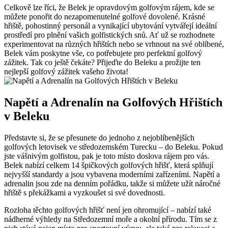
Celkově lze říci, že Belek je opravdovým golfovým rájem, kde se
můžete ponořit do nezapomenutelné golfové dovolené. Krásné
hřiště, pohostinný personál a vynikající ubytování vytvářejí ideální
prostředí pro plnění vašich golfistických snů. Ať už se rozhodnete
experimentovat na různých hřištích nebo se vrhnout na své oblíbené,
Belek vám poskytne vše, co potřebujete pro perfektní golfový
zážitek. Tak co ještě čekáte? Přijeďte do Beleku a prožijte ten
nejlepší golfový zážitek vašeho života!
Napětí a Adrenalín na Golfových Hřištích
v Beleku
Představte si, že se přesunete do jednoho z nejoblíbenějších
golfových letovisek ve středozemském Turecku – do Beleku. Pokud
jste vášnivým golfistou, pak je toto místo doslova rájem pro vás.
Belek nabízí celkem 14 špičkových golfových hřišť, která splňují
nejvyšší standardy a jsou vybavena moderními zařízeními. Napětí a
adrenalin jsou zde na denním pořádku, takže si můžete užít náročné
hřiště s překážkami a vyzkoušet si své dovednosti.
Rozloha těchto golfových hřišť není jen ohromující – nabízí také
nádherné výhledy na Středozemní moře a okolní přírodu. Tím se z