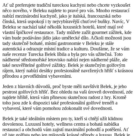
Ať už preferujete tradiční tureckou kuchyni nebo chcete vyzkoušet
něco nového, v Beleku najdete to pravé pro vás. Mnoho restaurací
nabízí mezinárodní kuchyně, jako je italská, francouzská nebo
čínská, která uspokojí i ty nejvybíravější chuťové buňky. Navíc, V
Beleku se nachází také několik luxusních hotelů, které mají své
vlastní špičkové restaurace. Tady můžete zažít gourmet zážitek, kde
vám bude podáváno jídlo jako umělecké dílo. Ačkoli možnosti jsou
tady skutečně bohaté, místní gastronomie v Beleku je stále
autentická a odrazuje místní tradice a kulturu. Doufáme, že se vám
naše recenze Turecka Belek líbila a byla pro vás užitečná. Toto
nádherné středomořské letovisko nabízí nejen nádherné pláže, ale
také neuvěřitelné golfové zážitky. Belek je skutečným golfovým
rájem, který nabízí desítky profesionálně navržených hřišť s krásnou
přírodou a prvotřídními vybaveními.
Jeden z hlavních důvodů, proč byste měli navštívit Belek, je jeho
pestrost golfových hřišť. Bez ohledu na vaši úroveň dovedností, zde
najdete hřiště, která vám přinesou skutečnou radost z hry. Kromě
toho jsou zde k dispozici také profesionální golfové trenéři a
vybavení, které vám pomohou zdokonalit své dovednosti.
Belek je také ideálním místem pro ty, kteří si chtějí užít klidnou
dovolenou. Luxusní hotely, wellness centra a bohatá nabídka
restaurací a obchodů vám zajistí maximální pohodlí a potěšení. Ať
už jste golfista nebo jen milovník krásné přírody a luxusu, Belek je