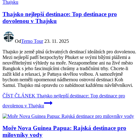
Thajsko nejlepší destinace: Top destinace pro
dovolenou v Thajsku
Od
Terno Tour
23. 11. 2025
Thajsko je země plná úchvatných destinací ideálních pro dovolenou.
Mezi nejlepší patří bezpochyby Phuket se svými bílými plážemi a
neuvěřitelnými výhledy na moře. Nezapomeňme ani na živé město
Bangkok s jeho fascinujícími chrámy a tradičními trhy. Chcete-li
zažít klid a relaxaci, je Pattaya skvělou volbou. A samozřejmě
bychom neměli opomenout nádhernou ostrovní destinaci Koh
Samui. Thajsko má opravdu co nabídnout každému návštěvníkovi.
ČÍST ČLÁNEK
Thajsko nejlepší destinace: Top destinace pro
dovolenou v Thajsku
Moře Nova Guinea Papua: Rajská destinace pro
milovníky vody