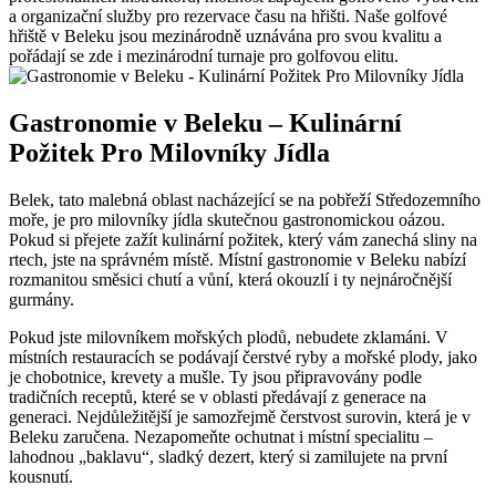
a organizační služby pro rezervace času na hřišti. Naše golfové
hřiště v Beleku jsou mezinárodně uznávána pro svou kvalitu a
pořádají se zde i mezinárodní turnaje pro golfovou elitu.
Gastronomie v Beleku – Kulinární
Požitek Pro Milovníky Jídla
Belek, tato malebná oblast nacházející se na pobřeží Středozemního
moře, je pro milovníky jídla skutečnou gastronomickou oázou.
Pokud si přejete zažít kulinární požitek, který vám zanechá sliny na
rtech, jste na správném místě. Místní gastronomie v Beleku nabízí
rozmanitou směsici chutí a vůní, která okouzlí i ty nejnáročnější
gurmány.
Pokud jste milovníkem mořských plodů, nebudete zklamáni. V
místních restauracích se podávají čerstvé ryby a mořské plody, jako
je chobotnice, krevety a mušle. Ty jsou připravovány podle
tradičních receptů, které se v oblasti předávají z generace na
generaci. Nejdůležitější je samozřejmě čerstvost surovin, která je v
Beleku zaručena. Nezapomeňte ochutnat i místní specialitu –
lahodnou „baklavu“, sladký dezert, který si zamilujete na první
kousnutí.