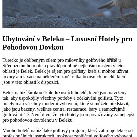
Ubytování v Beleku – Luxusní Hotely pro
Pohodovou Dovkou
Turecko je oblíbeným cílem pro milovníky golfového hřiště u
Středozemního moře a pravděpodobně nejlepším místem v této
oblasti je Belek. Belek je rájem pro golfisty, kteří si mohou užívat
luxury a relaxace na některém z několika luxusních hotelů, které
jsou v této oblasti k dispozici.
Belek nabízí širokou škálu luxusních hotelů, které jsou navrženy
tak, aby uspokojily všechny potřeby a očekávání golfistů. Tyto
hotely mají všechny moderní vybavení, které si můžete představit,
jako jsou bazény, wellnes centra, restaurace, bary a samozřejmě
golfová hřiště. Není divu, že tyto hotely jsou považovány za nejlepší
pro pohodovou dovolenou v Beleku.
Mnoho hotelů nabízí také golfový program, který zahrnuje lekce od
profesionálních instruktorů, možnost zapůjčení golfového vybavení