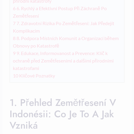
přírodní katastrofy
6
6. Rychlý a Efektivní Postup Při Záchraně Po
Zemětřesení
7
7. Zdravotní Rizika Po Zemětřesení: Jak Předejít
Komplikacím
8
8. Podpora Místních Komunit a Organizací během
Obnovy po Katastrofě
9
9. Edukace, Informovanost a Prevence: Klíč k
ochraně před Zemětřeseními a dalšími přírodními
katastrofami
10
Klíčové Poznatky
1. Přehled Zemětřesení V
Indonésii: Co Je To A Jak
Vzniká