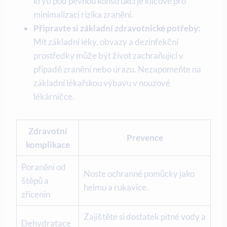
krytí pod pevnou konstrukcí je klíčové pro
minimalizaci rizika zranění.
Připravte si základní zdravotnické potřeby:
Mít základní léky, obvazy a dezinfekční
prostředky může být život zachraňující v
případě zranění nebo úrazu. Nezapomeňte na
základní lékařskou výbavu v nouzové
lékárničce.
Zdravotní
Prevence
komplikace
Poranění od
Noste ochranné pomůcky jako
štěpů a
helmu a rukavice.
zřícenin
Zajištěte si dostatek pitné vody a
Dehydratace