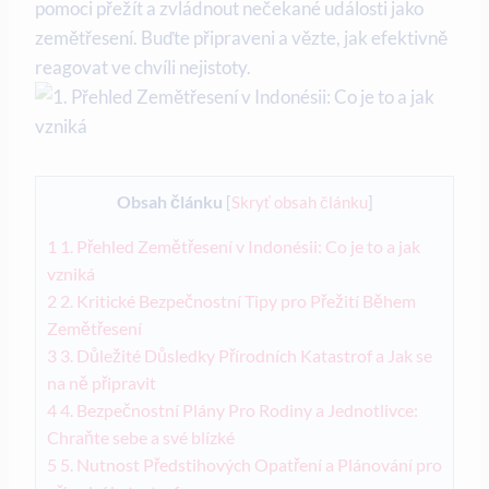
pomoci přežít a zvládnout nečekané události jako
zemětřesení. Buďte připraveni a vězte, jak efektivně
reagovat ve chvíli nejistoty.
Obsah článku
[
Skryť obsah článku
]
1
1. Přehled Zemětřesení v Indonésii: Co je to a jak
vzniká
2
2. Kritické Bezpečnostní Tipy pro Přežití Během
Zemětřesení
3
3. Důležité Důsledky Přírodních Katastrof a Jak se
na ně připravit
4
4. Bezpečnostní Plány Pro Rodiny a Jednotlivce:
Chraňte sebe a své blízké
5
5. Nutnost Předstihových Opatření a Plánování pro