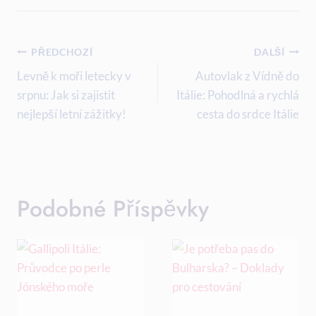
Navigace
PŘEDCHOZÍ
DALŠÍ
Pro
Levně k moři letecky v
Autovlak z Vídně do
srpnu: Jak si zajistit
Itálie: Pohodlná a rychlá
Příspěvek
nejlepší letní zážitky!
cesta do srdce Itálie
Podobné Příspěvky