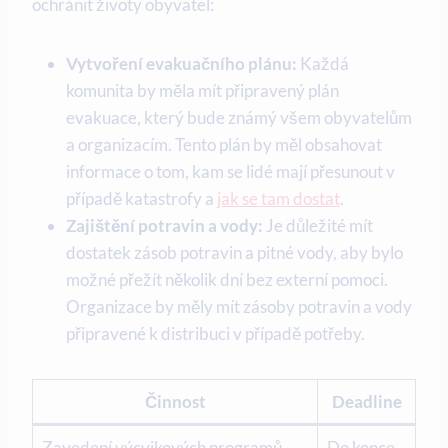
ochránit životy obyvatel:
Vytvoření evakuačního plánu:
Každá
komunita by měla mít připravený plán
evakuace, který bude známý všem obyvatelům
a organizacím. Tento plán by měl obsahovat
informace o tom, kam se lidé mají přesunout v
případě katastrofy a
jak se tam dostat
.
Zajištění potravin a vody:
Je důležité mít
dostatek zásob potravin a pitné vody, aby bylo
možné přežít několik dní bez externí pomoci.
Organizace by měly mít zásoby potravin a vody
připravené k distribuci v případě potřeby.
Činnost
Deadline
Zavedení výcvikových programů
Do konce