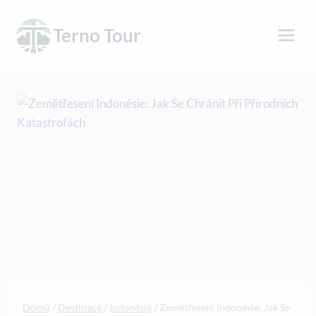
Přeskočit
na
Terno Tour
obsah
Domů
/
Destinace
/
Indonésie
/
Zemětřesení Indonésie: Jak Se