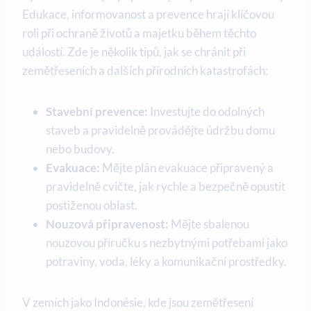
Edukace, informovanost a prevence hrají klíčovou
roli při ochraně životů a majetku během těchto
událostí. Zde je několik tipů, jak se chránit při
zemětřeseních a dalších přírodních katastrofách:
Stavební prevence:
Investujte do odolných
staveb a pravidelně provádějte údržbu domu
nebo budovy.
Evakuace:
Mějte plán evakuace připravený a
pravidelně cvičte, jak rychle a bezpečně opustit
postiženou oblast.
Nouzová připravenost:
Mějte sbalenou
nouzovou příručku s nezbytnými potřebami jako
potraviny, voda, léky a komunikační prostředky.
V zemích jako Indonésie, kde jsou zemětřesení