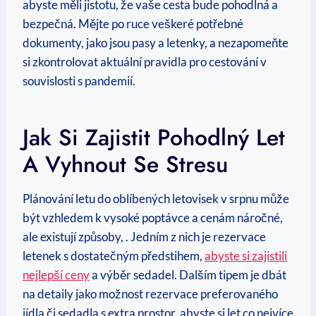
abyste měli jistotu, že vaše ‍cesta bude pohodlná a
bezpečná. Mějte po ruce veškeré ​potřebné
dokumenty, jako jsou​ pasy a letenky,⁣ a nezapomeňte
si zkontrolovat aktuální pravidla pro cestování v‍
souvislosti s ‍pandemií.
Jak Si Zajistit Pohodlný Let
A Vyhnout Se Stresu
Plánování letu do oblíbených letovisek v srpnu může
být vzhledem k ​vysoké poptávce a cenám​ náročné,
‍ale ‍existují způsoby, . Jedním z nich je⁤ rezervace
letenek ⁤s dostatečným předstihem,
abyste si zajistili
nejlepší ceny
a výběr sedadel. Dalším tipem je dbát
na‌ detaily jako možnost rezervace preferovaného
jídla či sedadla s ‌extra prostor, ⁤abyste⁢ si let co nejvíce