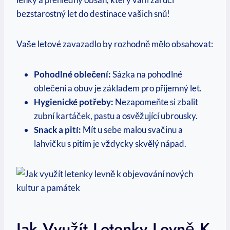
bezstarostný let do destinace vašich snů!
Vaše letové zavazadlo by rozhodně ‌mělo ‌obsahovat:
Pohodlné⁤ oblečení:
Sázka na pohodlné
oblečení a⁤ obuv je základem⁢ pro příjemný let.
Hygienické potřeby:
Nezapomeňte si zbalit
zubní​ kartáček, pastu ⁣a⁢ osvěžující ubrousky.
Snack a pití:
Mít u sebe malou svačinu⁤ a
⁢lahvičku s pitím je vždycky skvělý nápad.
Jak Využít Letenky Levně K