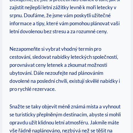
zajistit nejlepší letní zážitky levně k moři​ letecky v
srpnu. Doufáme, že​ jsme vám poskytli užitečné
informace a tipy, které vám pomohou plánovat vaši
letní⁣ dovolenou bez stresu a za rozumné ceny.
Nezapomeňte si vybrat vhodný⁣ termín pro
cestování, sledovat nabídky leteckých společností,
porovnávat ceny‍ letenek a‌ zkoumat možnosti
ubytování. Dále nezoufejte nad plánováním
dovolené‍ na ‌poslední chvíli, existují skvělé nabídky i
pro‍ rychlé ⁤rezervace.
Snažte se taky objevit méně známá místa a vyhnout
se turisticky přeplněným destinacím, abyste si mohli
opravdu užít klidnou‌ letní atmosféru. Jakmile máte
vše řádně naplánováno, nezbývá než se těšit na