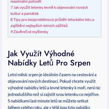
maximální pohodlí
7
Jak využít letenky levně k objevování nových
kultur ⁢a památek
8
Tipy pro bezproblémový průběh leteckého letu a
zajištění nejlepších letních zážitků
9
Závěrečné myšlenky
Jak Využít Výhodné
Nabídky ⁣letů ‍pro Srpen
Letní měsíc srpen je ideálním⁤ časem na cestování a
objevování nových destinací. Pokud chcete využít
výhodné nabídky letů a levné letenky k moři, není nic
jednoduššího ​než si⁤ zajistit svou letenku⁣ co nejdříve.
S nabídkami last minute letů se můžete setkat
během ‌celého roku,⁢ ale v⁤ létě jsou tyto nabídky