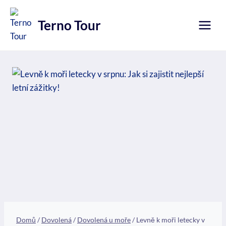
Přeskočit
na
Terno Tour
obsah
Domů
/
Dovolená
/
Dovolená u moře
/
Levně k moři letecky v