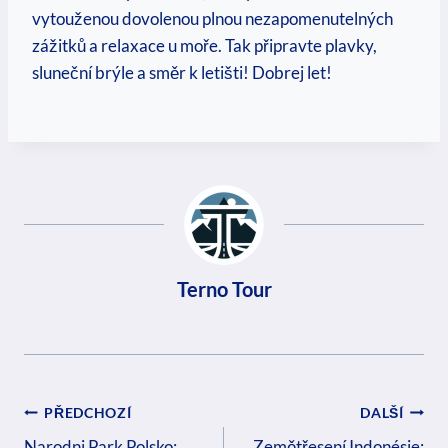
vytouženou dovolenou plnou nezapomenutelných
zážitků a relaxace u moře. Tak připravte plavky,
sluneční brýle a směr k letišti! Dobrej let!
Terno Tour
Navigace
PŘEDCHOZÍ
DALŠÍ
Narodni Park Polsko:
Zemětřesení Indonésie: