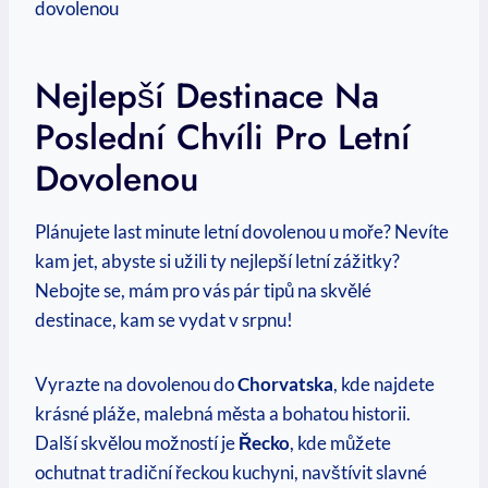
Nejlepší Destinace Na
Poslední Chvíli Pro Letní
Dovolenou
Plánujete last minute letní dovolenou u moře? Nevíte
kam jet, abyste si užili ⁢ty nejlepší letní⁣ zážitky?
Nebojte se, ⁤mám pro vás pár tipů na ​skvělé
destinace, kam se vydat v srpnu!
Vyrazte na dovolenou‌ do
Chorvatska
,​ kde najdete
krásné pláže, malebná města a bohatou historii.⁣
Další skvělou možností je
Řecko
, kde můžete
⁣ochutnat ‍tradiční ⁢řeckou kuchyni, navštívit ‌slavné