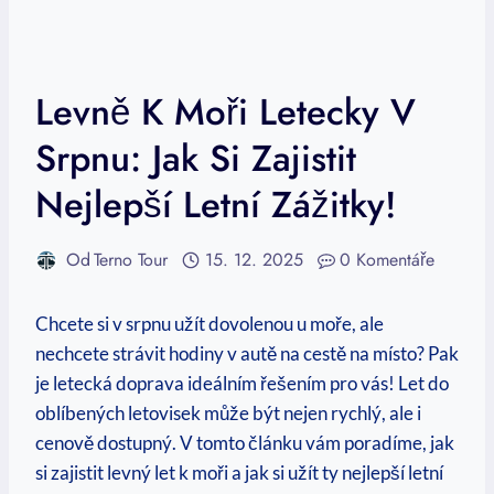
Levně K Moři Letecky V
Srpnu: Jak Si Zajistit
Nejlepší Letní Zážitky!
Od
Terno Tour
15. 12. 2025
0 Komentáře
Chcete si v srpnu⁣ užít dovolenou u moře, ale‌
nechcete strávit hodiny v autě na cestě na místo? Pak⁣
je letecká doprava ideálním řešením pro vás! Let do
oblíbených letovisek může být nejen rychlý, ale i
‌cenově dostupný. V tomto článku vám poradíme, jak‌
si ⁤zajistit levný let k ‍moři a jak si užít ty nejlepší letní