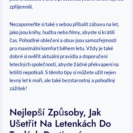
zpříjemnili.
Nezapomeňte ⁢si také s⁤ sebou přibalit zábavu na let,
jako jsou knihy,⁣ hudba nebo filmy, abyste si krátili
čas. Pohodlné oblečení a obuv jsou samozřejmostí
pro maximální komfort během letu. Vždy je také
dobré si ověřit aktuální⁤ pravidla a doporučení
leteckých společností, abyste žádné ‌překvapení na
⁣letišti nepotkali. ⁣S těmito tipy si můžete užít⁤ nejen
levný let k moři, ale také bezstarostný a pohodlný⁤
zážitek!
Nejlepší Způsoby,​ Jak
Ušetřit Na Letenkách‍ Do