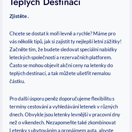
Teplých Destinací
Zjistěte .
Chcete se ‍dostat k moři levně a rychle? Máme pro​
vás několik⁢ tipů, jak si zajistit⁢ ty nejlepší letní zážitky!
Začněte tím, že budete sledovat speciální⁢ nabídky
leteckých společností a rezervačních platforem.
Často se mohou objevit​ akční ceny na letenky do
teplých destinací, a tak můžete ušetřit⁣ nemalou
částku.
Pro další úsporu peněz doporučujeme flexibilitu s
termíny cestování a vyhledávání letenek v různých
dnech. ‌Obvykle jsou letenky levnější v pracovní dny
než o víkendech. Nezapomeňte také zkombinovat
‍Letenky ​s ubytováním a pronájmem auta, abyste