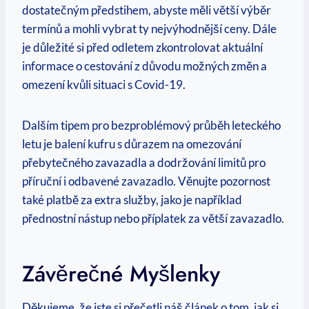
dostatečným předstihem, abyste měli větší výběr
termínů a mohli vybrat ty nejvýhodnější ceny. Dále⁣
je důležité si​ před odletem zkontrolovat aktuální
informace o cestování z důvodu možných změn a‌
omezení kvůli situaci s Covid-19.
Dalším tipem pro bezproblémový průběh leteckého
letu je balení kufru⁢ s důrazem na omezování
přebytečného zavazadla a dodržování limitů ⁣pro
příruční i‍ odbavené zavazadlo. Věnujte pozornost
také platbě za extra služby,⁤ jako⁤ je ‍například
přednostní‍ nástup nebo příplatek za větší zavazadlo.
Závěrečné Myšlenky
Děkujeme, že jste si ‌přečetli náš‍ článek o tom, jak si