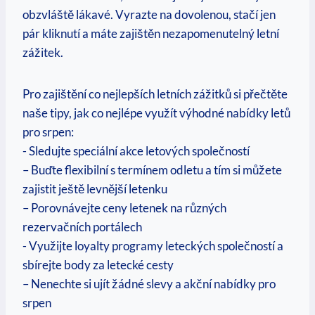
obzvláště lákavé. Vyrazte na dovolenou, stačí⁢ jen
pár kliknutí a​ máte zajištěn⁢ nezapomenutelný ‌letní
zážitek.
Pro zajištění co nejlepších letních zážitků si přečtěte
naše tipy, jak co nejlépe využít výhodné nabídky letů
pro srpen:
-​ Sledujte speciální akce letových společností
– Buďte flexibilní s termínem odletu a tím si můžete
zajistit ještě​ levnější letenku
– Porovnávejte ceny‍ letenek⁢ na různých⁣
rezervačních portálech
-⁣ Využijte loyalty⁤ programy leteckých společností a
sbírejte body za letecké cesty
– Nenechte⁢ si⁤ ujít žádné slevy a akční nabídky pro
srpen