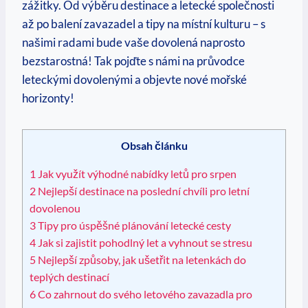
zážitky. Od ⁣výběru destinace a letecké společnosti
⁣až po balení zavazadel a tipy na místní kulturu – s
našimi radami bude vaše ⁢dovolená naprosto
bezstarostná! Tak ⁢pojďte s námi na‍ průvodce
‍leteckými dovolenými a objevte nové mořské
horizonty!
Obsah článku
1
Jak využít výhodné nabídky ⁣letů ‍pro srpen
2
Nejlepší destinace na poslední chvíli pro letní
dovolenou
3
Tipy pro úspěšné plánování letecké cesty
4
Jak si zajistit pohodlný let a vyhnout se stresu
5
Nejlepší způsoby,​ jak ušetřit na letenkách‍ do
teplých destinací
6
Co zahrnout do svého letového zavazadla pro