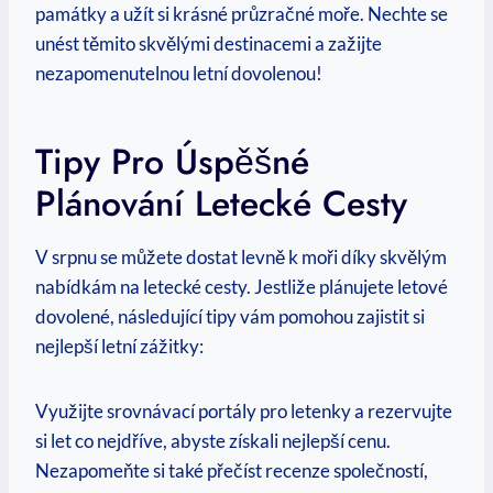
památky‍ a užít si krásné průzračné moře. Nechte se
⁣unést těmito skvělými destinacemi a⁢ zažijte
nezapomenutelnou letní dovolenou!
Tipy Pro Úspěšné
Plánování Letecké Cesty
V⁢ srpnu se⁤ můžete dostat levně k‌ moři ⁣díky skvělým
nabídkám‌ na letecké‍ cesty. Jestliže plánujete letové​
dovolené, následující tipy⁤ vám ‌pomohou zajistit si
nejlepší letní zážitky:
Využijte srovnávací ‍portály pro letenky a rezervujte
si let co nejdříve, abyste získali nejlepší‍ cenu.
⁣Nezapomeňte si také přečíst recenze společností,