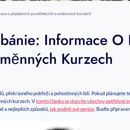
mace o platebních prostředcích a směnných kurzech
bánie: Informace O 
Směnných Kurzech
ů, překrásného pobřeží a pohostinných lidí. Pokud plánujete této
ěnných kurzech. V
tomto článku se dozvíte všechny potřebné 
 ⁤a‌ nejlepších způsobů,‌
jak směnit své peníze
.⁣ Buďte ‍připrav