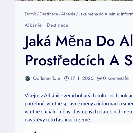
Domů
/
Destinace
/
Albánie
/
Jaká měna do Albánie: Infor
Albánie
·
Destinace
Jaká Měna Do Al
Prostředcích A 
Od
Terno Tour
17. 1. 2026
0 Komentáře
Vítejte v ⁤Albánii – zemi bohatých kulturních poklad
potřebné, včetně správné měny⁤ a informací o sm
včetně oficiální měny, dostupných platebních metod
návštěvy této ⁤fascinující země.