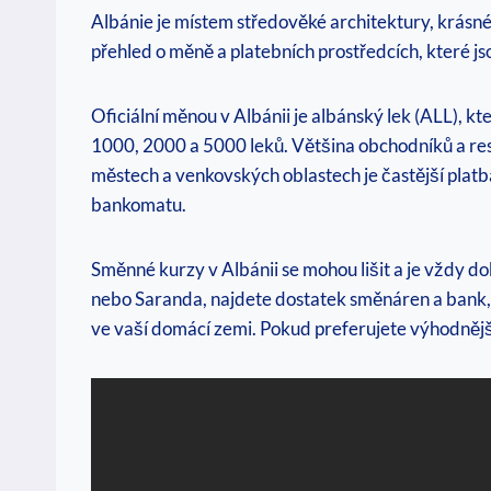
Albánie je⁢ místem středověké architektury, krásné⁣ 
přehled⁢ o měně a platebních prostředcích, které js
Oficiální ⁢měnou v Albánii je albánský lek (ALL),‍ 
‌1000, 2000 a ‍5000‍ leků. Většina obchodníků a r
městech a‌ venkovských ⁤oblastech je častější platb
bankomatu.‍
Směnné kurzy v ⁢Albánii se mohou⁢ lišit a je vždy d
nebo ⁣Saranda, najdete​ dostatek směnáren a bank,⁤ 
ve vaší ‌domácí zemi.‌ Pokud preferujete výhodnějš