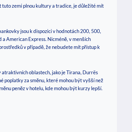
uto zemi plnou kultury ⁢a⁤ tradice, je důležité mít
bankovky‍ jsou k ‌dispozici v hodnotách 200, 500,
Card a American Express. Nicméně, v menších
rostředků v případě, že nebudete ​mít‍ přístup ‍k
 atraktivních oblastech, jako je Tirana, Durrës
é poplatky‍ za ⁤směnu, které mohou být ‌vyšší ⁢než
nu peněz v ‍hotelu, kde mohou ⁣být ‍kurzy⁤ lepší.