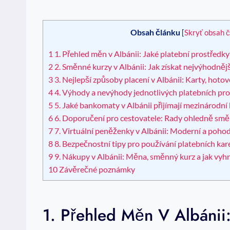
Obsah článku
[
Skryť obsah 
1
1. Přehled měn v Albánii: ⁤Jaké platební prostředky 
2
2. Směnné kurzy​ v‍ Albánii: Jak získat nejvýhodnějš
3
3.⁤ Nejlepší způsoby placení‍ v Albánii: Karty, hot
4
4. Výhody a nevýhody jednotlivých platebních‌ pro
5
5. Jaké‍ bankomaty v Albánii přijímají‌ mezinárodní
6
6. Doporučení pro cestovatele: Rady ohledně směn
7
7. Virtuální peněženky ‌v Albánii: ​Moderní a pohod
8
8.‍ Bezpečnostní tipy pro⁢ používání‍ platebních⁣ kar
9
9. Nákupy v ⁤Albánii: Měna, směnný kurz a jak vyh
10
Závěrečné poznámky
1. Přehled Měn V Albánii: 