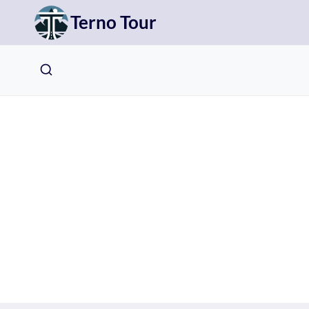
Přeskočit
Terno Tour
na
obsah