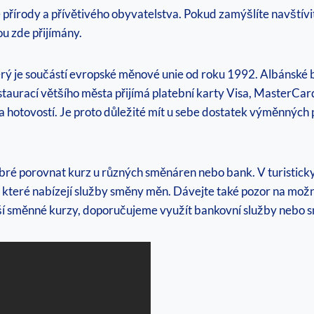
přírody ‌a přívětivého obyvatelstva.⁢ Pokud zamýšlíte navštívit t
ou zde přijímány.
který je součástí evropské měnové unie od roku 1992.⁣ Albánské 
estaurací většího města přijímá⁣ platební karty ‍Visa, Master
a hotovostí. Je⁢ proto důležité mít u sebe dostatek výměnných ⁢p
obré porovnat⁢ kurz u různých směnáren⁢ nebo bank. V turisticky
které nabízejí služby⁤ směny měn.‌ Dávejte‍ také pozor na možn
í směnné⁤ kurzy, doporučujeme využít⁢ bankovní služby nebo smě