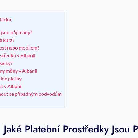
článku
]
⁢jsou přijímány?
í kurz?
ovost nebo mobilem?
středků v Albánii
 karty?
y měny v⁤ Albánii
lné‌ platby
et v Albánii
nout ‍se​ případným ⁤podvodům
⁤Jaké Platební Prostředky ⁢jsou 