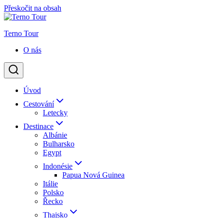
Přeskočit na obsah
Terno Tour
O nás
Úvod
Cestování
Letecky
Destinace
Albánie
Bulharsko
Egypt
Indonésie
Papua Nová Guinea
Itálie
Polsko
Řecko
Thajsko