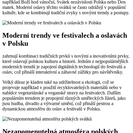
například Boží hod ‍vánoční, Svátek nezávislosti Polska nebo Den
⁤matek. Moderní oslavy těchto svátků se často odrážejí v ​populární
kultuře, kde se kombinují tradiční zvyky ⁣s novými trendy a postupy.
Moderní trendy ve ​festivalech a oslavách
v Polsku
zahrnují kombinaci tradičních prvků ‌s novými a inovativními prvky,
které oslavují polskou kulturu a historii. Jedním z nejpopulárnějších
moderních trendů je⁢ zapojení digitálních technologií do festivalů a
oslav,‌ což přináší interaktivní‍ a zábavné ⁤zážitky pro návštěvníky.
Velký důraz je kladen také na udržitelnost a ekologii, což ⁢se
projevuje například v použití recyklovatelných materiálů nebo v
nabídce vegetariánské a veganské‍ stravy na festivalech. Dalším
populárním ⁤trendem je propojení různých uměleckých žánrů,​ jako
jsou hudba, divadlo ‍a výtvarné umění, ⁤což přináší pestrou a
dynamickou atmosféru do oslav a festivalů v ‌Polsku.
Nezapomenutelná atmosféra polských