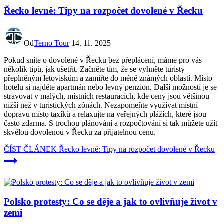
Řecko levně: Tipy na rozpočet dovolené v Řecku
Od
Terno Tour
14. 11. 2025
Pokud sníte o dovolené v Řecku bez přeplácení, máme pro vás
několik tipů, jak ušetřit. Začněte tím, že se vyhněte turisty
přeplněným letoviskům a zamiřte do méně známých oblastí. Místo
hotelu si najděte apartmán nebo levný penzion. Další možností je se
stravovat v malých, místních restauracích, kde ceny jsou většinou
nižší než v turistických zónách. Nezapomeňte využívat místní
dopravu místo taxíků a relaxujte na veřejných plážích, které jsou
často zdarma. S trochou plánování a rozpočtování si tak můžete užít
skvělou dovolenou v Řecku za přijatelnou cenu.
ČÍST ČLÁNEK
Řecko levně: Tipy na rozpočet dovolené v Řecku
Polsko protesty: Co se děje a jak to ovlivňuje život v
zemi