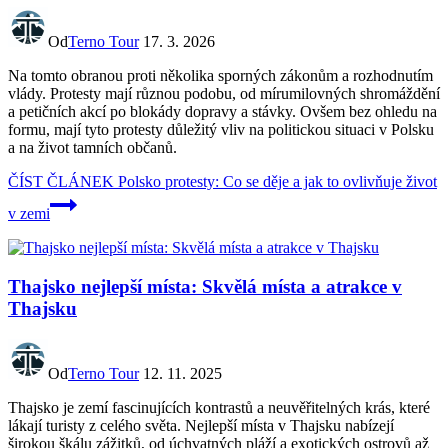
Od
Terno Tour
17. 3. 2026
Na tomto obranou proti několika sporných zákonům a rozhodnutím
vlády. Protesty mají různou podobu, od mírumilovných shromáždění
a petičních akcí po blokády dopravy a stávky. Ovšem bez ohledu na
formu, mají tyto protesty důležitý vliv na politickou situaci v Polsku
a na život tamních občanů.
ČÍST ČLÁNEK
Polsko protesty: Co se děje a jak to ovlivňuje život
v zemi
Thajsko nejlepší místa: Skvělá místa a atrakce v
Thajsku
Od
Terno Tour
12. 11. 2025
Thajsko je zemí fascinujících kontrastů a neuvěřitelných krás, které
lákají turisty z celého světa. Nejlepší místa v Thajsku nabízejí
širokou škálu zážitků, od úchvatných pláží a exotických ostrovů až