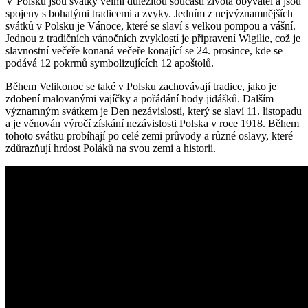
V Polsku jsou svátky velmi důležitou⁢ součástí ⁢života⁤ obyvatel a jsou⁢
spojeny s bohatými tradicemi a ​zvyky. Jedním ​z nejvýznamnějších
svátků v Polsku je Vánoce, které se slaví s velkou pompou a ⁣vášní.
Jednou z tradičních vánočních zvyklostí je⁣ připravení Wigilie, což je‍
slavnostní večeře konaná‌ večeře​ konající ​se 24. prosince, kde ⁢se
podává 12 pokrmů symbolizujících 12 apoštolů.
Během Velikonoc se také v Polsku zachovávají tradice, jako je​
zdobení malovanými vajíčky a pořádání hody jidášků. Dalším
významným⁣ svátkem⁤ je Den nezávislosti, který se slaví 11.⁣ listopadu
a je věnován výročí ‌získání nezávislosti Polska v roce 1918. Během
tohoto svátku probíhají po celé zemi průvody a různé‌ oslavy, které⁢
zdůrazňují hrdost Poláků na svou zemi ⁢a ⁢historii.