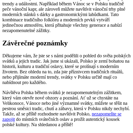
trendy a událostmi. Například během ⁢Vánoc se v Polsku tradičně ​
peče ⁣vánoční kapr, ale⁢ zároveň můžete navštívit vánoční trhy plné
moderních stánků s dárky a gastronomickými lahůdkami.‌ Tato​
kombinace tradičního folklóru a moderních prvků vytváří
jedinečnou atmosféru, která přitahuje všechny generace a nabízí
nezapomenutelné zážitky.
Závěrečné ⁢poznámky
Děkujeme vám, že⁢ jste se s námi podělili o‍ pohled do světa polských‌
svátků a jejich tradic. Jak⁤ jsme si ukázali,⁣ Polsko je zemí bohatou na
historii, kulturu⁣ a tradiční oslavy, které se prolínají s moderním
životem. Bez ohledu na to, ⁢zda jste příznivcem tradičních ⁤rituálů,
nebo přijímáte⁢ moderní trendy, svátky v Polsku ⁢určitě mají co
nabídnout pro každého.
Návštěva Polska během‍ svátků ​je⁢ nezapomenutelným zážitkem,
který vám otevře⁢ nové obzory a poznání. Ať už se chystáte na
Velikonoce,⁤ Vánoce ⁤nebo jiné⁢ významné svátky, můžete⁣ se těšit na
pestrou směsici tradic, chutí a zábavy, ‌která v ⁤Polsku nikdy nechybí.
Takže, až se příště rozhodnete navštívit⁤ Polsko,
nezapomeňte se
zapojit
do místních svátečních​ oslav a prožít autentický kousek
polské kultury.⁣ Na shledanou ‌a příště!