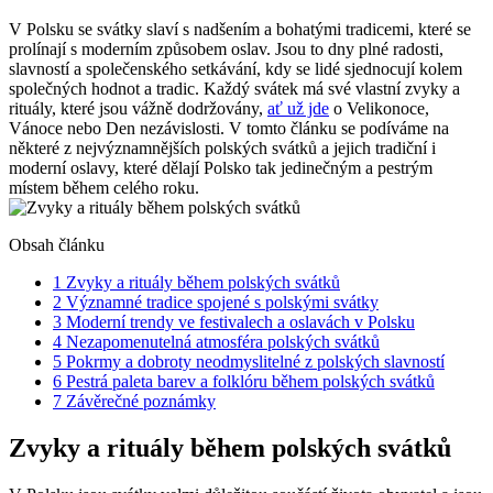
V‍ Polsku ​se svátky slaví s nadšením ​a bohatými tradicemi,​ které se⁣
prolínají s moderním způsobem oslav. ⁣Jsou to dny plné radosti,
slavností a společenského setkávání, ‌kdy se lidé sjednocují kolem
společných​ hodnot a tradic. Každý svátek má své vlastní zvyky a
rituály, které jsou vážně dodržovány,
ať ‍už jde
o Velikonoce,
Vánoce nebo Den⁤ nezávislosti. V tomto článku se podíváme na
‌některé z ‍nejvýznamnějších polských svátků a jejich tradiční i
moderní ⁣oslavy, které dělají Polsko tak jedinečným a pestrým
místem během ⁣celého roku.
Obsah článku
1
Zvyky a rituály během⁢ polských svátků
2
Významné tradice spojené s ⁢polskými svátky
3
Moderní trendy ve ​festivalech a oslavách v Polsku
4
Nezapomenutelná atmosféra polských svátků
5
Pokrmy a dobroty neodmyslitelné z ⁢polských slavností
6
Pestrá paleta barev a folklóru během polských svátků
7
Závěrečné ⁢poznámky
Zvyky a rituály během⁢ polských svátků