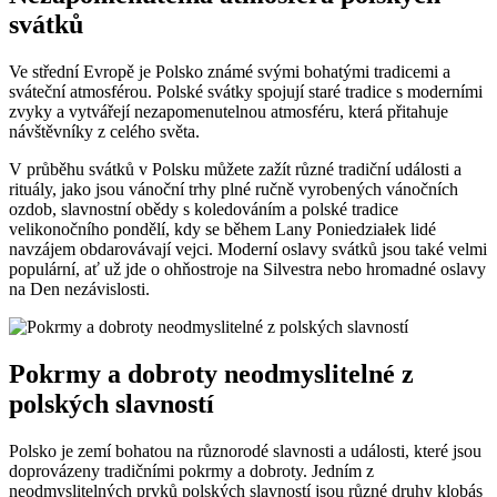
svátků
Ve střední Evropě je Polsko ⁣známé svými bohatými ⁢tradicemi‍ a
sváteční atmosférou.‌ Polské svátky spojují staré tradice s moderními
zvyky a vytvářejí nezapomenutelnou atmosféru, která přitahuje
návštěvníky z celého světa.
V průběhu svátků v Polsku můžete zažít různé tradiční události a
rituály, jako jsou vánoční trhy plné ručně ⁢vyrobených⁣ vánočních
ozdob, slavnostní obědy s koledováním a‍ polské tradice
velikonočního pondělí, kdy se⁤ během​ Lany Poniedziałek lidé
navzájem⁢ obdarovávají vejci. Moderní oslavy svátků jsou také velmi
populární, ať už jde o ohňostroje na Silvestra nebo hromadné oslavy
na Den nezávislosti.
Pokrmy a dobroty neodmyslitelné z
⁢polských slavností
Polsko je zemí‍ bohatou na různorodé slavnosti a události, které jsou
doprovázeny tradičními pokrmy a dobroty. Jedním z
⁣neodmyslitelných‍ prvků polských slavností jsou různé druhy klobás