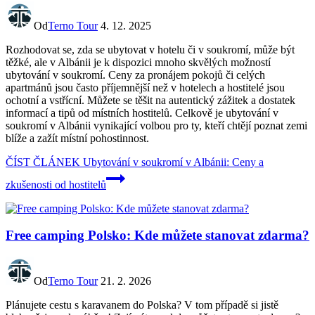
Od
Terno Tour
4. 12. 2025
Rozhodovat se, zda se ubytovat v hotelu či v soukromí, může být
těžké, ale v Albánii je k dispozici mnoho skvělých možností
ubytování v soukromí. Ceny za pronájem pokojů či celých
apartmánů jsou často příjemnější než v hotelech a hostitelé jsou
ochotní a vstřícní. Můžete se těšit na autentický zážitek a dostatek
informací a tipů od místních hostitelů. Celkově je ubytování v
soukromí v Albánii vynikající volbou pro ty, kteří chtějí poznat zemi
blíže a zažít místní pohostinnost.
ČÍST ČLÁNEK
Ubytování v soukromí v Albánii: Ceny a
zkušenosti od hostitelů
Free camping Polsko: Kde můžete stanovat zdarma?
Od
Terno Tour
21. 2. 2026
Plánujete cestu s karavanem do Polska? V tom případě si jistě