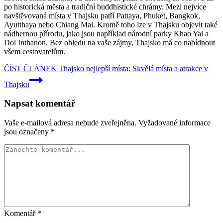
po historická města a tradiční buddhistické chrámy. Mezi nejvíce
navštěvovaná místa v Thajsku patří Pattaya, Phuket, Bangkok,
Ayutthaya nebo Chiang Mai. Kromě toho lze v Thajsku objevit také
nádhernou přírodu, jako jsou například národní parky Khao Yai a
Doi Inthanon. Bez ohledu na vaše zájmy, Thajsko má co nabídnout
všem cestovatelům.
ČÍST ČLÁNEK
Thajsko nejlepší místa: Skvělá místa a atrakce v
Thajsku
Napsat komentář
Vaše e-mailová adresa nebude zveřejněna.
Vyžadované informace
jsou označeny
*
Komentář
*