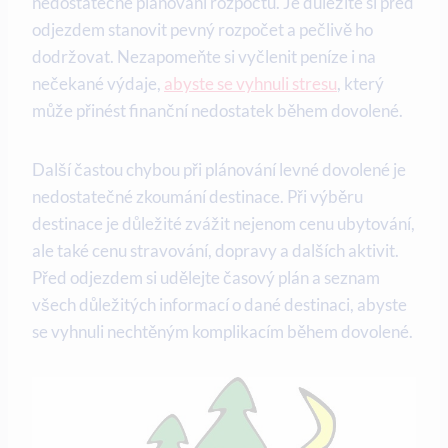
nedostatečné plánování rozpočtu. Je ⁤důležité si před⁢
odjezdem stanovit​ pevný⁢ rozpočet a pečlivě ho
dodržovat. Nezapomeňte⁣ si ⁣vyčlenit ⁤peníze i na
nečekané výdaje,
abyste se vyhnuli stresu
,⁤ který
může​ přinést finanční nedostatek během ⁢dovolené.
Další ⁣častou chybou při plánování levné dovolené je
nedostatečné zkoumání destinace. ⁢Při⁣ výběru
destinace je důležité zvážit⁤ nejenom ⁣cenu ubytování,
ale⁤ také cenu stravování, ⁣dopravy a dalších aktivit.⁢
Před odjezdem ⁢si⁣ udělejte ‍časový plán a seznam‍
všech důležitých informací o dané destinaci, abyste
se vyhnuli nechtěným komplikacím ‌během dovolené.