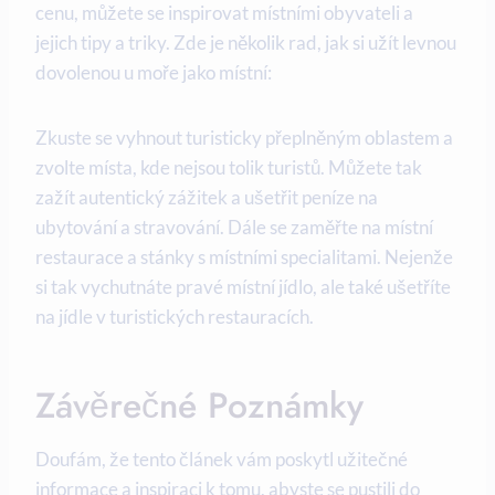
‍cenu, můžete ‍se inspirovat místními obyvateli a ​
jejich tipy ‍a‌ triky. ‌Zde je několik ​rad, jak si⁣ užít levnou
dovolenou u moře jako místní:
Zkuste ⁣se vyhnout turisticky​ přeplněným oblastem ⁣a
zvolte místa, kde ​nejsou tolik turistů. Můžete tak
zažít ⁤autentický zážitek a ušetřit peníze na
ubytování ⁤a stravování. Dále se ⁢zaměřte‍ na ⁤místní
⁣restaurace a stánky s místními specialitami. Nejenže⁤
si tak​ vychutnáte pravé ⁢místní‌ jídlo, ale také​ ušetříte
na jídle v turistických restauracích.
Závěrečné Poznámky
Doufám, že​ tento článek vám poskytl užitečné
informace a ⁣inspiraci​ k tomu, abyste‌ se⁣ pustili do