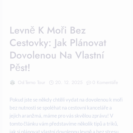
Levně K Moři Bez
Cestovky: Jak Plánovat
Dovolenou Na Vlastní
Pěst!
Od
Terno Tour
20. 12. 2025
0 Komentáře
Pokud jste se někdy ‍chtěli vydat ​na‌ dovolenou k moři
bez nutnosti se spoléhat na​ cestovní ⁣kanceláře⁢ a
jejich ⁤aranžmá, máme pro‍ vás skvělou ‌zprávu! V
tomto⁣ článku ‌vám ⁢představíme několik tipů a triků,
jak si plánovat vlastní‍ dovolenou levně a‌ bez stresu.