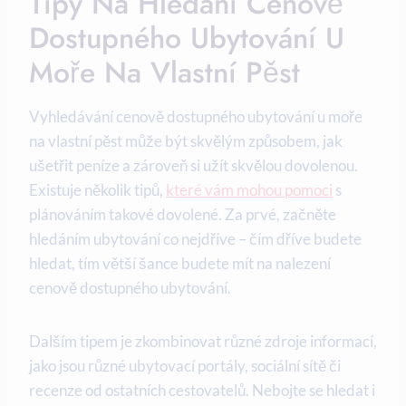
Tipy Na‍ Hledání⁣ Cenově
Dostupného⁤ Ubytování U⁤
Moře⁢ Na ‍vlastní Pěst
Vyhledávání cenově dostupného​ ubytování u⁣ moře
na vlastní ‌pěst může být skvělým způsobem, jak
ušetřit⁤ peníze a zároveň si užít skvělou⁤ dovolenou.
Existuje několik tipů, ⁤
které ‌vám mohou⁤ pomoci
s
plánováním takové dovolené. Za prvé, začněte
hledáním ubytování co nejdříve – čím‌ dříve budete
hledat, tím ‌větší šance budete mít na nalezení
cenově dostupného​ ubytování.
Dalším ‌tipem je zkombinovat různé ⁤zdroje ⁣informací,
jako jsou⁤ různé ubytovací portály, sociální sítě či
recenze od ostatních​ cestovatelů. Nebojte se hledat i