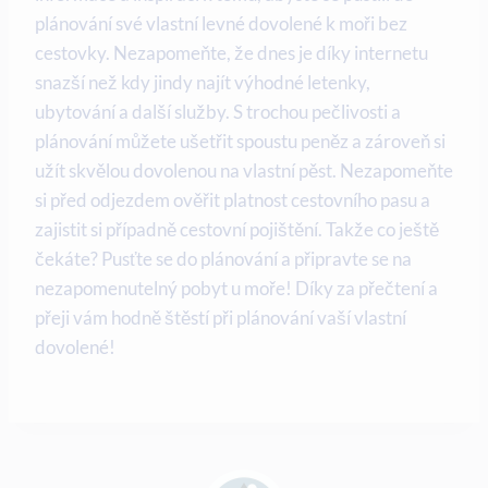
plánování své vlastní levné dovolené ‍k‍ moři bez
⁢cestovky. Nezapomeňte,⁣ že⁣ dnes je díky internetu
‍snazší ‌než⁣ kdy jindy najít‌ výhodné letenky,
ubytování ⁣a další ​služby.‍ S trochou pečlivosti ⁤a​
plánování můžete ušetřit​ spoustu‍ peněz a zároveň⁤ si
užít ⁣skvělou dovolenou na vlastní ⁤pěst. ⁢Nezapomeňte⁣
si ‌před‌ odjezdem ověřit ‍platnost ⁢cestovního pasu a
zajistit si ‍případně cestovní‍ pojištění. ​Takže co ještě
⁢čekáte? Pusťte se ⁤do plánování​ a připravte se‍ na
nezapomenutelný ⁣pobyt u⁤ moře! Díky za⁤ přečtení a
přeji vám hodně štěstí při plánování vaší vlastní ​
dovolené!