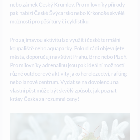
nebo ⁣zámek Český ‍Krumlov. Pro milovníky ‍přírody
pak nabízí České Švýcarsko nebo Krkonoše⁢ skvělé‌
možnosti‍ pro pěší túry či cyklistiku.
Pro zajímavou aktivitu lze využít⁣ i české​ termální
koupaliště nebo⁢ aquaparky. Pokud rádi⁤ objevujete
města, doporučuji ⁢navštívit Prahu, Brno nebo Plzeň.
Pro milovníky⁢ adrenalinu jsou pak ideální ​možností
různé outdoorové aktivity jako horolezectví, ⁣rafting
nebo lanové ⁢centrum. Vydat​ se na dovolenou na
vlastní pěst​ může být‍ skvělý způsob, ⁤jak poznat
⁢krásy Česka za rozumné ⁣ceny!