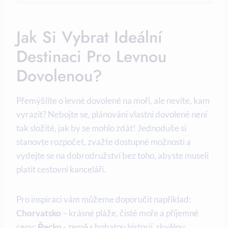
Jak Si Vybrat Ideální
Destinaci Pro Levnou
Dovolenou?
Přemýšlíte o levné dovolené na moři,⁣ ale nevíte, kam
vyrazit? ​Nebojte se, plánování vlastní dovolené není
tak složité, jak by se‌ mohlo zdát! Jednoduše⁤ si
⁣stanovte⁣ rozpočet, zvažte dostupné možnosti a
vydejte se na⁣ dobrodružství​ bez‌ toho, ⁣abyste museli‌
platit cestovní kanceláři.
Pro inspiraci⁤ vám můžeme doporučit například:
Chorvatsko
– krásné pláže,‍ čisté moře a ‌příjemné
ceny;
Řecko
‍- země ⁤s bohatou historií, skvělou