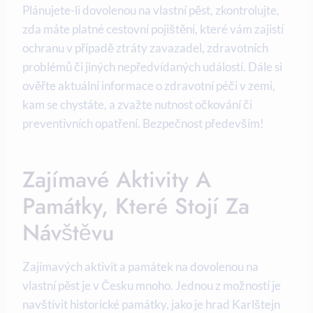
Plánujete-li dovolenou na vlastní pěst, zkontrolujte,
zda máte​ platné⁤ cestovní ⁢pojištění, které vám ⁤zajistí
⁣ochranu v případě ztráty zavazadel, zdravotních
problémů či⁤ jiných nepředvídaných událostí. Dále si
ověřte ⁣aktuální informace o zdravotní péči​ v zemi,
kam se chystáte, a zvažte nutnost očkování ​či​
preventivních opatření. Bezpečnost‍ především!
Zajímavé Aktivity ‌a
Památky, Které Stojí ‌za
Návštěvu
Zajímavých aktivit a památek⁣ na dovolenou na
vlastní pěst⁤ je v Česku mnoho. Jednou ⁣z⁤ možností je
navštívit historické památky,​ jako je hrad Karlštejn