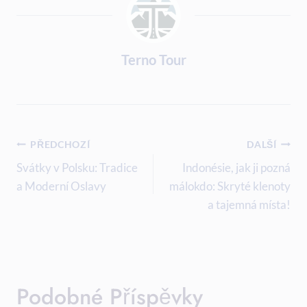
Terno Tour
Navigace
PŘEDCHOZÍ
DALŠÍ
Pro
Svátky v Polsku: Tradice
Indonésie, jak ji pozná
a Moderní Oslavy
málokdo: Skryté klenoty
Příspěvek
a tajemná místa!
Podobné Příspěvky