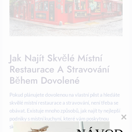
Jak Najít Skvělé Místní ​
Restaurace A Stravování
Během ‌dovolené
Pokud plánujete dovolenou na vlastní ⁢pěst ​a hledáte​
skvělé místní⁣ restaurace a stravování, není třeba se‍
obávat. Existuje⁤ mnoho‌ způsobů,​ jak​ najít ‌ty nejlepší⁤
podniky s ‍místní ⁢kuchyní, které vám poskytnou
skvělý zážitek během vašeho ⁣pobytu.