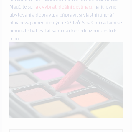
Naučíte se,
jak vybrat ideální destinaci
,​ najít levné
ubytování⁤ a ⁤dopravu, a připravit ‌si ⁤vlastní⁣ itinerář ​
plný nezapomenutelných ⁢zážitků. ‌S našimi ​radami ​se⁤
nemusíte bát vydat sami na‍ dobrodružnou cestu k
⁣moři!