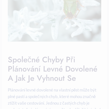
Společné Chyby Při⁢
Plánování Levné Dovolené
A⁤ Jak Je ⁣vyhnout Se
Plánování‍ levné dovolené na ​vlastní pěst⁤ může ‍být
plné pastí a⁢ společných chyb, které mohou ⁢značně
ztížit vaše cestování. Jednou ​z častých chyb je