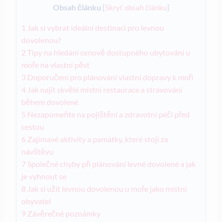
Obsah článku
[
Skryť obsah článku
]
1
Jak si vybrat ideální destinaci pro levnou
dovolenou?
2
Tipy na‍ hledání⁣ cenově dostupného⁤ ubytování u⁤
moře⁢ na ‍vlastní pěst
3
Doporučení pro‍ plánování vlastní​ dopravy k moři
4
Jak najít skvělé místní ​restaurace a stravování
během ‌dovolené
5
Nezapomeňte na pojištění a zdravotní péči před⁣
cestou
6
Zajímavé aktivity ‌a památky, které stojí ‌za
návštěvu
7
Společné chyby při⁢ plánování levné dovolené a⁤ jak
je ⁣vyhnout se
8
Jak si užít⁢ levnou ⁤dovolenou u moře jako​ místní
obyvatel
9
Závěrečné poznámky