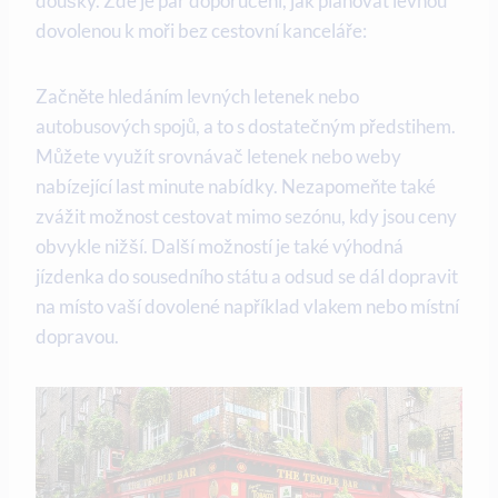
doušky. Zde je ​pár doporučení, jak plánovat levnou
dovolenou k moři bez cestovní⁤ kanceláře:
Začněte ‌hledáním levných letenek nebo
autobusových⁢ spojů, a to s dostatečným ‌předstihem.
Můžete⁣ využít ​srovnávač​ letenek ⁤nebo⁤ weby ​
nabízející last ​minute nabídky. Nezapomeňte také‍
zvážit možnost cestovat mimo sezónu, ⁢kdy jsou ceny
obvykle nižší. Další‌ možností⁤ je ‌také​ výhodná
jízdenka do sousedního státu a odsud se ⁤dál dopravit
⁢na místo ⁤vaší ​dovolené například vlakem⁢ nebo ‌místní
dopravou.