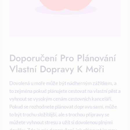
Doporučení Pro‍ Plánování
Vlastní​ Dopravy K Moři
Dovolená u⁢ moře může být nádherným zážitkem, a‍
to zejména pokud ‌plánujete cestovat na vlastní pěst a
vyhnout se vysokým cenám cestovních kanceláří.
Pokud se​ rozhodnete plánovat ⁣dopravu ⁣sami, může
to být trochu složitější, ⁢ale s trochou přípravy se‍
můžete ‍vyhnout stresu a užít si dovolenou plnými