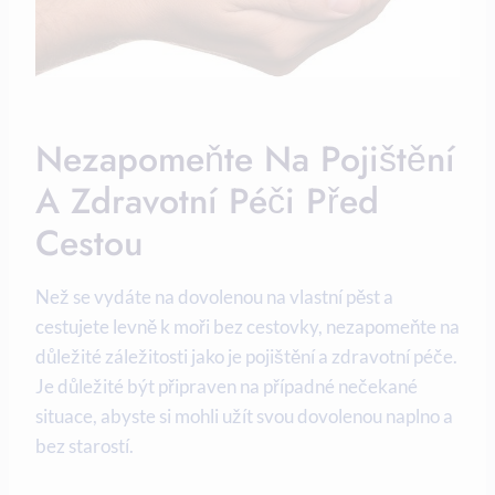
Nezapomeňte Na Pojištění
A Zdravotní Péči Před⁣
Cestou
Než se vydáte na⁤ dovolenou​ na vlastní pěst a
cestujete⁤ levně k ⁢moři ⁤bez cestovky, nezapomeňte na
důležité záležitosti jako je pojištění a​ zdravotní péče.
⁢Je ⁤důležité být připraven na případné nečekané
situace, abyste si mohli užít ‍svou⁢ dovolenou ⁢naplno a
bez starostí.