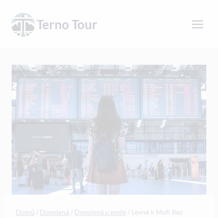
Přeskočit
na
Terno Tour
obsah
Domů
/
Dovolená
/
Dovolená u moře
/
Levně k Moři Bez