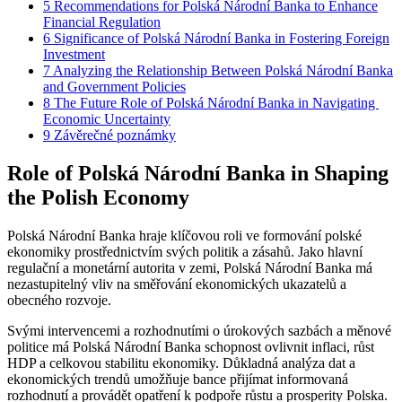
5
Recommendations ‌for Polská Národní Banka to Enhance
Financial Regulation
6
Significance of ​Polská Národní Banka in Fostering ‍Foreign
Investment
7
Analyzing the ‍Relationship Between Polská Národní Banka
and Government⁤ Policies
8
The Future‌ Role of Polská Národní Banka in Navigating ​
Economic Uncertainty
9
Závěrečné ​poznámky
Role of Polská Národní Banka in Shaping
the Polish Economy
Polská⁢ Národní Banka hraje klíčovou roli ve formování polské‍
ekonomiky prostřednictvím svých politik‌ a zásahů. Jako hlavní
regulační ‌a monetární ​autorita v zemi, Polská Národní ​Banka má
nezastupitelný vliv na směřování ekonomických ukazatelů a
obecného rozvoje.
Svými intervencemi a rozhodnutími o úrokových sazbách a měnové⁢
politice má Polská Národní Banka schopnost‍ ovlivnit‌ inflaci, růst
HDP a ‍celkovou stabilitu‍ ekonomiky. Důkladná analýza‌ dat ‌a
ekonomických trendů umožňuje bance‌ přijímat informovaná⁤
rozhodnutí ⁤a provádět opatření k podpoře růstu a prosperity Polska.