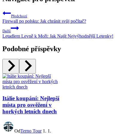
Předchozí
Firewall po polsku: Jak chránit svůj počítač?
Další
Letadlem Levně k Moři: Jak Najít Nejvýhodnější Letenky!
Podobné příspěvky
Itálie koupání: Nejlepší
místa pro osvěžení v
horkých letních dnech
Od
Terno Tour
1. 1.