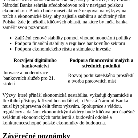
Národní ⁢Banka sehrála ⁣středobodovou roli v navigaci polskou‌
ekonomikou. Banka bude ​muset aktivně reagovat na výkyvy na
trzích ⁤a ekonomické běsy, aby zajistila stabilitu a‌ udržitelný růst
Polska. Zde je několik klíčových ⁣oblastí, na které ‌by měla banka
zaměřit svou‌ pozornost:
Zajištění cenové ​stability pomocí vhodné monetární politiky
Podpora finanční stability​ a regulace bankovního sektoru
Podpora ekonomického růstu a stimulace investic
Rozvíjení‍ digitálního
Podpora financování malých a
bankovnictví
středních podniků
Inovace a⁢ modernizace
Rozvoj podnikatelského prostředí
bankovních ⁤služeb pro 21.
a tvorba ​pracovních ⁣míst
století
Výzvy, které‌ přináší ekonomická nestabilita, vyžadují dynamické a ​
flexibilní přístupy k řízení hospodářství, a ‍Polská Národní Banka
musí být připravena čelit těmto výzvám. Spolupráce s vládou,
regulátory a dalšími ekonomickými aktéry bude klíčová pro úspěšné
zvládnutí ekonomických turbulentů a budování odolné a
konkurenceschopné polské ekonomiky do budoucna.
Závěrečné ​poznámky