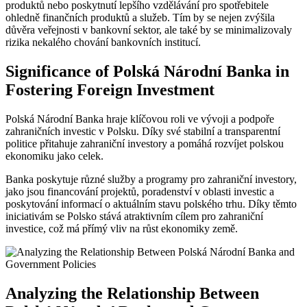
produktů nebo poskytnutí lepšího vzdělávání pro spotřebitele
ohledně finančních produktů ‌a služeb. Tím by se nejen zvýšila
důvěra veřejnosti⁤ v bankovní sektor, ale‍ také by ​se minimalizovaly
⁢rizika nekalého chování ​bankovních institucí.
Significance of ​Polská Národní Banka in
Fostering ‍Foreign Investment
Polská Národní ⁤Banka hraje ​klíčovou roli ve vývoji ‌a podpoře
zahraničních investic v Polsku. Díky ⁤své ⁤stabilní⁣ a transparentní
politice⁣ přitahuje zahraniční investory a pomáhá rozvíjet polskou
ekonomiku jako celek.
Banka poskytuje různé‍ služby‌ a programy pro zahraniční investory,
jako jsou financování projektů,⁤ poradenství v oblasti investic a
poskytování informací o aktuálním stavu polského trhu. Díky těmto
‍iniciativám ​se Polsko stává atraktivním cílem ⁤pro zahraniční
investice, ⁣což má přímý vliv ⁤na růst ekonomiky země.
Analyzing the ‍Relationship Between