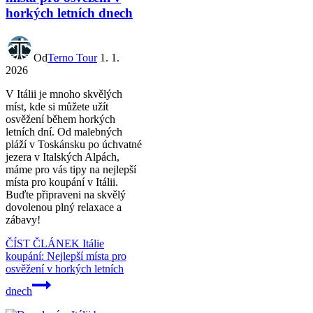
horkých letních dnech
Od
Terno Tour
1. 1.
2026
V Itálii je mnoho skvělých
míst, kde si můžete užít
osvěžení během horkých
letních dní. Od malebných
pláží v Toskánsku po úchvatné
jezera v Italských Alpách,
máme pro vás tipy na nejlepší
místa pro koupání v Itálii.
Buďte připraveni na skvělý
dovolenou plný relaxace a
zábavy!
ČÍST ČLÁNEK
Itálie
koupání: Nejlepší místa pro
osvěžení v horkých letních
dnech