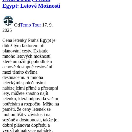
Egypt: Letové Možnosti
Od
Terno Tour
17. 9.
2025
Cena letenky Praha Egypt je
důležitým faktorem při
plánování cesty. Existuje
mnoho letových možností,
které umožňují pohodlné a
cenově dostupné cestování
mezi těmito dvěma
destinacemi. S mnoha
leteckými společnostmi
nabízejícími přímé a přestupní
lety, můžete snadno najít
letenku, která odpovídá vašim
potřebám a rozpočtu. Mějte na
paměti, že ceny letenek se
mohou lišit v závislosti na
sezóně a dostupnosti, takže je
dobré plánovat dopředu a
využít aktualizace nabídek.