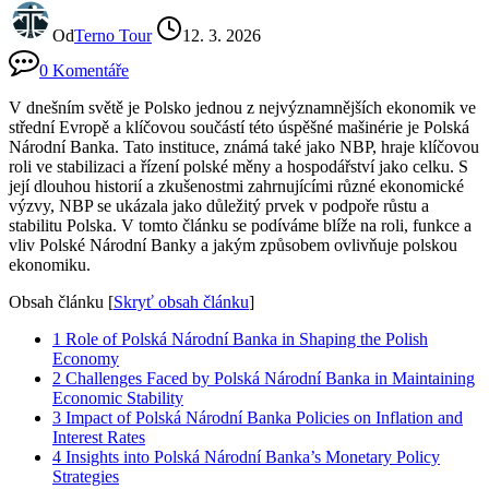
Od
Terno Tour
12. 3. 2026
0 Komentáře
V dnešním světě je‌ Polsko jednou z nejvýznamnějších​ ekonomik ve
střední Evropě a klíčovou součástí této úspěšné mašinérie je Polská
⁤Národní‌ Banka. Tato instituce, známá⁢ také jako​ NBP, hraje klíčovou
roli ve stabilizaci a řízení polské měny a hospodářství jako celku. S
její dlouhou historií a zkušenostmi zahrnujícími různé ekonomické
výzvy, NBP se ukázala jako‍ důležitý prvek v podpoře růstu a
stabilitu ⁣Polska. ⁤V tomto ⁤článku ‌se podíváme blíže na roli,‌ funkce a
vliv Polské ​Národní Banky⁢ a jakým způsobem ovlivňuje‌ polskou​
ekonomiku.
Obsah článku
[
Skryť obsah článku
]
1
Role of Polská Národní Banka in Shaping the Polish
Economy
2
Challenges Faced⁤ by Polská ⁢Národní Banka in ‍Maintaining
Economic‍ Stability
3
Impact of Polská Národní⁣ Banka Policies⁣ on Inflation and
Interest ​Rates
4
Insights into Polská ‍Národní Banka’s Monetary Policy
Strategies