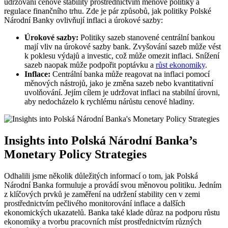
udržování ⁤cenové stability prostřednictvím měnové politiky a
regulace finančního trhu. ‍Zde je pár způsobů, jak politiky Polské
⁤Národní Banky ovlivňují inflaci a úrokové sazby:
Úrokové sazby:
Politiky sazeb stanovené ‌centrální bankou
‌mají vliv na úrokové sazby bank. Zvyšování sazeb může vést
k poklesu ‍výdajů a investic, což může omezit‌ inflaci. Snížení
⁣sazeb naopak ‌může​ podpořit⁣ poptávku a‌
růst ekonomiky
.
Inflace:
Centrální banka‍ může ⁢reagovat na inflaci pomocí ​
měnových‌ nástrojů, jako je změna sazeb nebo ⁤kvantitativní
uvolňování. Jejím cílem⁣ je ⁣udržovat​ inflaci na stabilní úrovni,
aby nedocházelo​ k ⁤rychlému nárůstu cenové hladiny.
Insights into Polská ‍Národní Banka’s
Monetary Policy Strategies
Odhalili jsme několik důležitých informací ⁤o tom, jak Polská
Národní Banka ⁢formuluje a⁣ provádí svou měnovou politiku. ⁤Jedním
z klíčových prvků ​je zaměření na udržení stability ‍cen v zemi
prostřednictvím pečlivého monitorování inflace a dalších
ekonomických ukazatelů.⁢ Banka také klade důraz na podporu růstu
ekonomiky‍ a tvorbu pracovních míst prostřednictvím různých