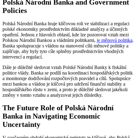
Polská Národní Banka and Government⁤
Policies
Polská Národní Banka⁤ hraje klíčovou roli ve stabilizaci a regulaci
polské ekonomiky prostřednictvím důkladné‌ analýzy ​a účinných
opatření. Jednou z hlavních oblastí, kde ​lze pozorovat vztah‍ mezi​
Polskou Národní Bankou‍ a ⁤vládními politikami,
je měnová politika
.
Banka spolupracuje s vládou na stanovení cílů měnové politiky a
zajišťuje, ⁤aby byly⁢ tyto cíle splněny prostřednictvím vhodných
intervencí a regulací.
Dále je důležité sledovat vztah Polské Národní Banky k fiskální
politice vlády. ⁢Banka se podílí na koordinaci hospodářských politik
a monitoruje​ dodržování rozpočtových pravidel a cílů.⁤ Spolupráce‍
mezi bankou a vládou je klíčová pro udržení finanční stability a
⁣hospodářského růstu ‌v zemi, a proto⁢ je důležité‍ sledovat‌ jakékoli
změny ⁤v tomto vztahu a ⁢analyzovat⁣ jejich důsledky.
The Future‌ Role of Polská Národní
Banka in Navigating ​Economic
Uncertainty
V současném období ekonomické nejistoty je klíčové, aby Polská