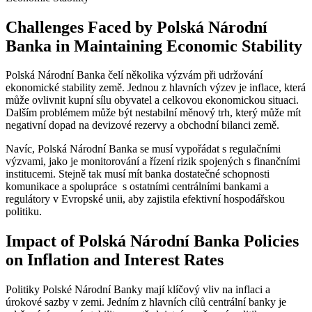
Challenges Faced⁤ by Polská ⁢Národní
Banka in ‍Maintaining Economic‍ Stability
Polská Národní Banka čelí několika výzvám při udržování
ekonomické​ stability země. Jednou z hlavních výzev je
inflace
, ⁢která
může ovlivnit kupní sílu obyvatel ⁤a celkovou ekonomickou situaci.
Dalším problémem může být⁤
nestabilní měnový trh
, který může mít
‍negativní dopad na devizové rezervy a obchodní bilanci země.
Navíc, Polská Národní Banka se‌ musí vypořádat ⁤s
regulačními
výzvami
, jako je monitorování ​a řízení rizik spojených‌ s⁢ finančními⁢
institucemi. ⁤Stejně tak musí mít banka dostatečné
schopnosti
komunikace a spolupráce
‌ s ostatními centrálními bankami ⁣a
regulátory​ v Evropské ‍unii, aby zajistila efektivní hospodářskou
politiku.
Impact of Polská Národní⁣ Banka Policies⁣
on Inflation and Interest ​Rates
Politiky Polské‍ Národní ‍Banky mají klíčový vliv na inflaci a
úrokové sazby v zemi. Jedním ⁢z hlavních cílů centrální banky je