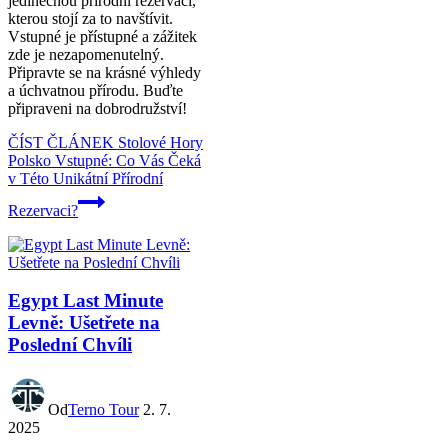
jedinečnou přírodní rezervací,
kterou stojí za to navštívit.
Vstupné je přístupné a zážitek
zde je nezapomenutelný.
Připravte se na krásné výhledy
a úchvatnou přírodu. Buďte
připraveni na dobrodružství!
ČÍST ČLÁNEK
Stolové Hory
Polsko Vstupné: Co Vás Čeká
v Této Unikátní Přírodní
Rezervaci?
Egypt Last Minute
Levně: Ušetřete na
Poslední Chvíli
Od
Terno Tour
2. 7.
2025