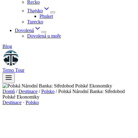
Řecko
Thajsko
Phuket
Turecko
Dovolená
Dovolená u moře
Blog
Terno Tour
Domů
/
Destinace
/
Polsko
/
Polská Národní Banka: Středobod
Polské Ekonomiky
Destinace
·
Polsko