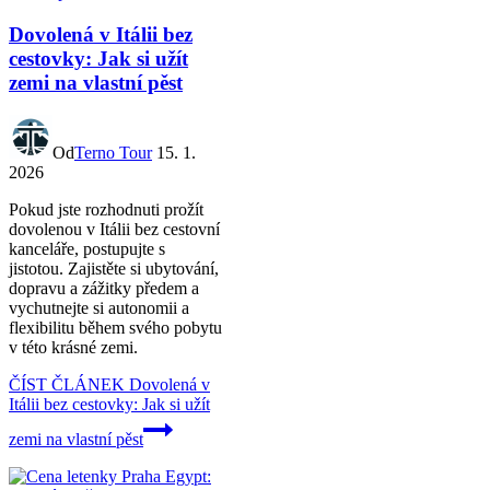
Dovolená v Itálii bez
cestovky: Jak si užít
zemi na vlastní pěst
Od
Terno Tour
15. 1.
2026
Pokud jste rozhodnuti prožít
dovolenou v Itálii bez cestovní
kanceláře, postupujte s
jistotou. Zajistěte si ubytování,
dopravu a zážitky předem a
vychutnejte si autonomii a
flexibilitu během svého pobytu
v této krásné zemi.
ČÍST ČLÁNEK
Dovolená v
Itálii bez cestovky: Jak si užít
zemi na vlastní pěst