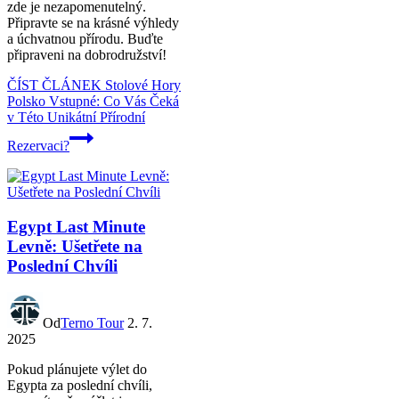
zde je nezapomenutelný.
Připravte se na krásné výhledy
a úchvatnou přírodu. Buďte
připraveni na dobrodružství!
ČÍST ČLÁNEK
Stolové Hory
Polsko Vstupné: Co Vás Čeká
v Této Unikátní Přírodní
Rezervaci?
Egypt Last Minute
Levně: Ušetřete na
Poslední Chvíli
Od
Terno Tour
2. 7.
2025
Pokud plánujete výlet do
Egypta za poslední chvíli,