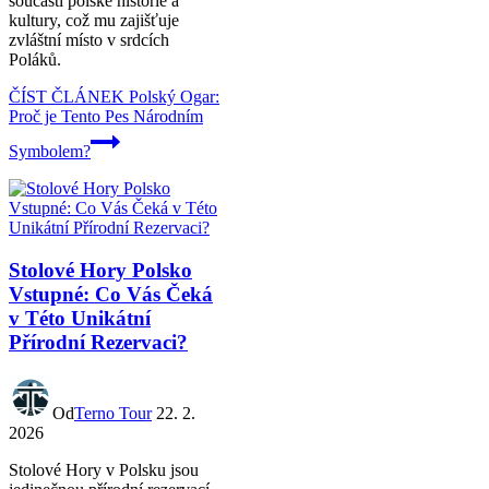
součástí polské historie a
kultury, což mu zajišťuje
zvláštní místo v srdcích
Poláků.
ČÍST ČLÁNEK
Polský Ogar:
Proč je Tento Pes Národním
Symbolem?
Stolové Hory Polsko
Vstupné: Co Vás Čeká
v Této Unikátní
Přírodní Rezervaci?
Od
Terno Tour
22. 2.
2026
Stolové Hory v Polsku jsou