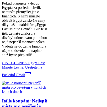
Pokud plánujete výlet do
Egypta za poslední chvíli,
nemusíte přemýšlet jen o
financích. S námi můžete
objevit Egypt za skvělé ceny
díky našim nabídkám „Egypt
Last Minute Levně“. Buďte si
jisti, že naše znalosti a
důvěryhodnost vám pomohou
najít nejlepší možnosti výletu.
Vydejte se do země faraonů a
užijte si dovolenou naplno,
aniž byste přeplatili!
ČÍST ČLÁNEK
Egypt Last
Minute Levně: Ušetřete na
Poslední Chvíli
Itálie koupání: Nejlepší
místa pro osvěžení v