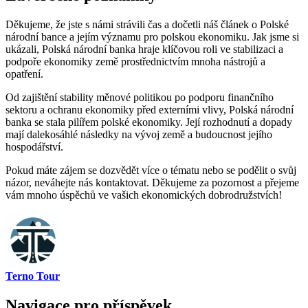
Děkujeme, že⁤ jste s​ námi​ strávili čas a dočetli náš ‌článek o Polské
národní bance a ‍jejím významu pro polskou ekonomiku. Jak jsme si
ukázali, Polská národní banka hraje klíčovou roli ve stabilizaci ‍a
podpoře ekonomiky země prostřednictvím mnoha nástrojů‌ a
opatření.
Od zajištění stability měnové⁣ politikou po podporu finančního
sektoru a ochranu ekonomiky před externími vlivy, ⁣Polská národní
banka⁣ se⁤ stala pilířem polské ekonomiky. Její rozhodnutí a dopady
mají dalekosáhlé ⁤následky na vývoj země a budoucnost jejího
hospodářství.
Pokud máte zájem ⁤se dozvědět více o⁢ tématu nebo⁣ se podělit ⁣o svůj
názor, neváhejte nás kontaktovat.⁤ Děkujeme za pozornost a přejeme
vám mnoho úspěchů ve vašich ekonomických dobrodružstvích!
Terno Tour
Navigace pro příspěvek