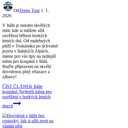
Od
Terno Tour
1. 1.
2026
V Itálii je mnoho skvělých
míst, kde si můžete užít
osvěžení během horkých
letních dní. Od malebných
pláží v Toskánsku po úchvatné
jezera v Italských Alpách,
máme pro vás tipy na nejlepší
místa pro koupání v Itálii.
Buďte připraveni na skvělý
dovolenou plný relaxace a
zábavy!
ČÍST ČLÁNEK
Itálie
koupání: Nejlepší místa pro
osvěžení v horkých letních
dnech