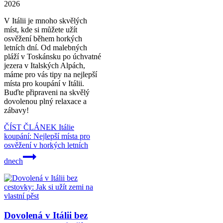
2026
V Itálii je mnoho skvělých
míst, kde si můžete užít
osvěžení během horkých
letních dní. Od malebných
pláží v Toskánsku po úchvatné
jezera v Italských Alpách,
máme pro vás tipy na nejlepší
místa pro koupání v Itálii.
Buďte připraveni na skvělý
dovolenou plný relaxace a
zábavy!
ČÍST ČLÁNEK
Itálie
koupání: Nejlepší místa pro
osvěžení v horkých letních
dnech
Dovolená v Itálii bez