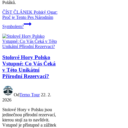
Poláků.
ČÍST ČLÁNEK
Polský Ogar:
Proč je Tento Pes Národním
Symbolem?
Stolové Hory Polsko
Vstupné: Co Vás Čeká
v Této Unikátní
Přírodní Rezervaci?
Od
Terno Tour
22. 2.
2026
Stolové Hory v Polsku jsou
jedinečnou přírodní rezervací,
kterou stojí za to navštívit.
Vstupné je přístupné a zážitek