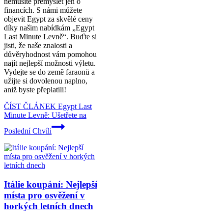
nemusíte přemýšlet jen o
financích. S námi můžete
objevit Egypt za skvělé ceny
díky našim nabídkám „Egypt
Last Minute Levně“. Buďte si
jisti, že naše znalosti a
důvěryhodnost vám pomohou
najít nejlepší možnosti výletu.
Vydejte se do země faraonů a
užijte si dovolenou naplno,
aniž byste přeplatili!
ČÍST ČLÁNEK
Egypt Last
Minute Levně: Ušetřete na
Poslední Chvíli
Itálie koupání: Nejlepší
místa pro osvěžení v
horkých letních dnech