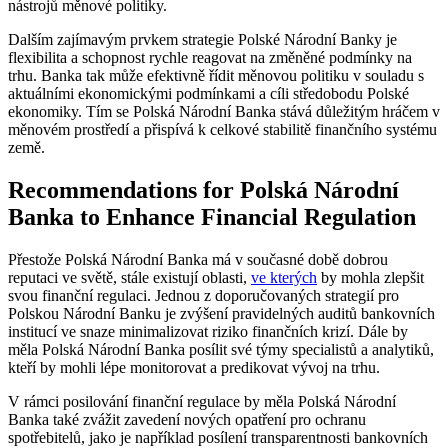
nástrojů měnové politiky.
Dalším ⁢zajímavým prvkem strategie Polské Národní‌ Banky ‌je
flexibilita a schopnost rychle reagovat na změněné podmínky na
trhu. Banka tak může efektivně řídit měnovou politiku⁤ v souladu s
‍aktuálními ekonomickými podmínkami ⁣a cíli středobodu Polské
⁣ekonomiky. Tím se Polská Národní Banka stává důležitým hráčem v
měnovém prostředí a přispívá ⁢k celkové stabilitě finančního systému
země.
Recommendations ‌for Polská Národní
Banka to Enhance Financial Regulation
Přestože ⁢Polská Národní Banka má v ​současné ‍době dobrou
reputaci ve světě, stále existují oblasti,
ve ​kterých
by mohla zlepšit
svou finanční ‍regulaci. Jednou⁤ z doporučovaných strategií pro
Polskou Národní‍ Banku je zvýšení pravidelných auditů bankovních
institucí‌ ve ⁣snaze minimalizovat riziko finančních krizí. Dále by
měla Polská Národní Banka posílit své týmy specialistů a analytiků,
kteří by mohli lépe monitorovat a predikovat vývoj na‌ trhu.
V‍ rámci posilování ⁢finanční ⁤regulace by‌ měla ⁢Polská​ Národní
Banka⁤ také zvážit⁤ zavedení nových opatření pro ochranu
spotřebitelů, jako je například posílení transparentnosti bankovních