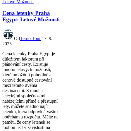
Cena letenky Praha
Egypt: Letové Možnosti
Od
Terno Tour
17. 9.
2025
Cena letenky Praha Egypt je
důležitým faktorem při
plánování cesty. Existuje
mnoho letových možností,
které umožňují pohodlné a
cenově dostupné cestování
mezi těmito dvěma
destinacemi. S mnoha
leteckými společnostmi
nabízejícími přímé a přestupní
lety, můžete snadno najít
letenku, která odpovídá vašim
potřebám a rozpočtu. Mějte na
paměti, že ceny letenek se
mohou lišit v závislosti na