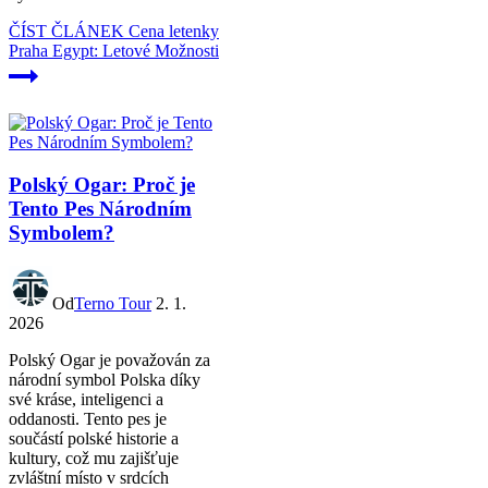
ČÍST ČLÁNEK
Cena letenky
Praha Egypt: Letové Možnosti
Polský Ogar: Proč je
Tento Pes Národním
Symbolem?
Od
Terno Tour
2. 1.
2026
Polský Ogar je považován za
národní symbol Polska díky
své kráse, inteligenci a
oddanosti. Tento pes je
součástí polské historie a
kultury, což mu zajišťuje
zvláštní místo v srdcích