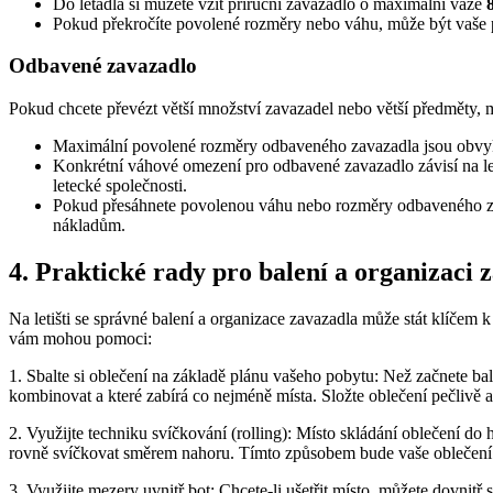
Do letadla si můžete vzít příruční zavazadlo o maximální váze
Pokud překročíte povolené rozměry nebo váhu, může být vaše 
Odbavené zavazadlo
Pokud chcete převézt větší množství zavazadel nebo větší předměty, m
Maximální povolené rozměry odbaveného zavazadla jsou obv
Konkrétní váhové omezení pro odbavené zavazadlo závisí na letec
letecké společnosti.
Pokud přesáhnete povolenou váhu nebo rozměry odbaveného za
nákladům.
4. Praktické rady pro balení a organizaci z
Na letišti se správné balení a organizace zavazadla může stát klíčem 
vám mohou pomoci:
1. Sbalte si oblečení na základě plánu vašeho pobytu: Než začnete balit
kombinovat a které zabírá co nejméně místa. Složte oblečení pečlivě a
2. Využijte techniku svíčkování (rolling): Místo skládání oblečení do
rovně svíčkovat směrem nahoru. Tímto způsobem bude vaše oblečení k
3. Využijte mezery uvnitř bot: Chcete-li ušetřit místo, můžete dovnit