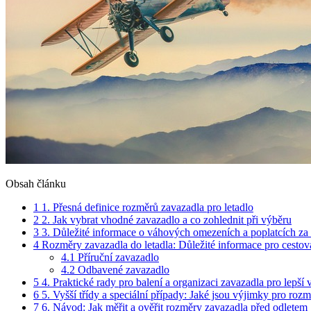
Obsah článku
1
1. Přesná definice rozměrů zavazadla pro letadlo
2
2. Jak vybrat vhodné zavazadlo a co zohlednit při výběru
3
3. Důležité informace o váhových omezeních a poplatcích za 
4
Rozměry zavazadla do letadla: Důležité informace pro cestov
4.1
Příruční zavazadlo
4.2
Odbavené zavazadlo
5
4. Praktické rady pro balení a organizaci zavazadla pro lepší v
6
5. Vyšší třídy a speciální případy: Jaké jsou výjimky pro roz
7
6. Návod: Jak měřit a ověřit rozměry zavazadla před odletem