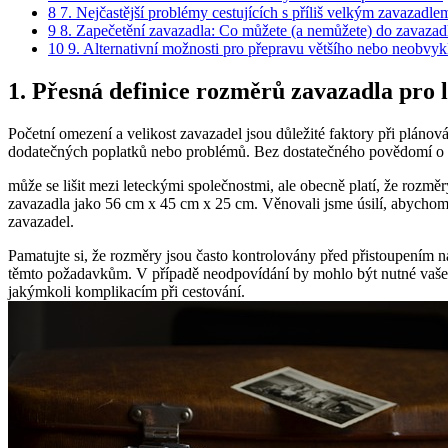
8
7. Nejčastější problémy cestujících s příliš velkým zavazadlem 
9
8. Zapečetění zavazadla: Co můžete (a nemůžete) do zavazadl
10
9. Alternativní možnosti pro přepravu většího nebo neobvyk
1. Přesná definice rozměrů zavazadla pro 
Početní omezení a velikost zavazadel jsou důležité faktory při pláno
dodatečných poplatků nebo problémů. Bez dostatečného povědomí o tě
může se lišit mezi leteckými společnostmi, ale obecně platí, že rozm
zavazadla jako 56 cm x 45 cm x 25 cm. Věnovali jsme úsilí, abychom 
zavazadel.
Pamatujte si, že rozměry jsou často kontrolovány před přistoupením na
těmto požadavkům. V případě neodpovídání by mohlo být nutné vaše za
jakýmkoli komplikacím při cestování.