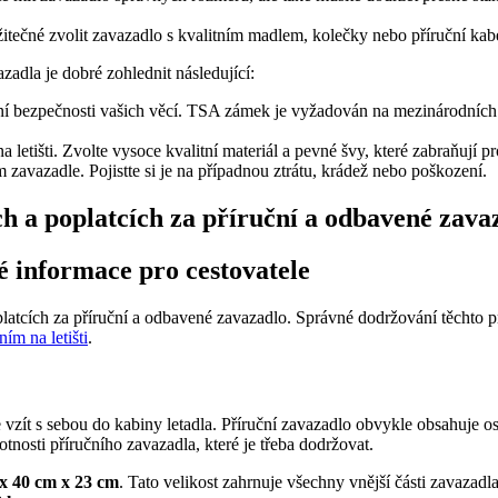
žitečné zvolit zavazadlo s kvalitním madlem, kolečky nebo příruční kab
adla je dobré zohlednit následující:
ní bezpečnosti vašich věcí. TSA zámek je vyžadován na mezinárodních
 letišti. Zvolte vysoce kvalitní materiál a pevné švy, které zabraňují pr
m zavazadle. Pojistte si je na případnou ztrátu, krádež nebo poškození.
h a poplatcích za příruční a odbavené zava
é informace pro cestovatele
platcích za příruční a odbavené zavazadlo. Správné dodržování těchto 
ím na letišti
.
e vzít s sebou do kabiny letadla. Příruční zavazadlo obvykle obsahuje o
otnosti příručního zavazadla, které je třeba dodržovat.
x 40 cm x 23 cm
. Tato velikost zahrnuje všechny vnější části zavazadl