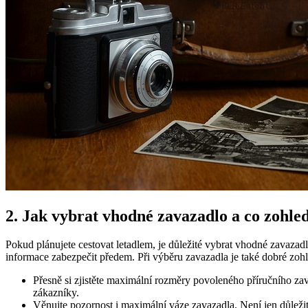
2. Jak vybrat vhodné zavazadlo a co zohled
Pokud plánujete cestovat letadlem, je důležité vybrat vhodné zavazadl
informace zabezpečit předem. Při výběru zavazadla je také dobré zohle
Přesně si zjistěte maximální rozměry povoleného příručního zav
zákazníky.
Věnujte pozornost i maximální váze zavazadla. Není jen důležit