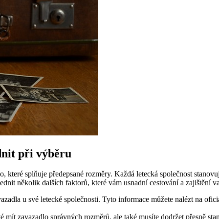
nit při výběru
o, které splňuje předepsané rozměry. Každá letecká společnost stanovuje
dnit několik dalších faktorů, které vám usnadní cestování a zajištění v
azadla u své letecké společnosti. Tyto informace můžete nalézt na ofic
é mít zavazadlo správných rozměrů, ale také musíte dodržet přesně sta