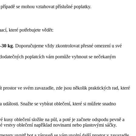
případě se mohou vztahovat příslušné poplatky.
cí, které potřebujete vědět:
-30 kg
. Doporučujeme vždy zkontrolovat přesné omezení u své
o dodatečných poplatcích vám pomůže vyhnout se nečekaným
t prostor ve svém zavazadle, zde jsou několik praktických rad, které
a události. Snažte se vybírat oblečení, které si můžete snadno
é kusy oblečení složíte na půl, a poté je začnete odspodu pevně a
é vrstvy oblečení například novinami nebo plastovými sáčky.
 mezery uvnitř bot a zároveň se vám uvolní další prostor v zavazadle.