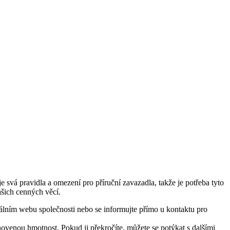
 svá pravidla a omezení pro příruční zavazadla, takže je potřeba tyto
ašich cenných věcí.
iálním webu společnosti nebo se informujte přímo u kontaktu pro
novenou hmotnost. Pokud ji překročíte, můžete se potýkat s dalšími