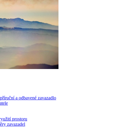
příruční a odbavené zavazadlo
atele
yužití prostoru
měry zavazadel