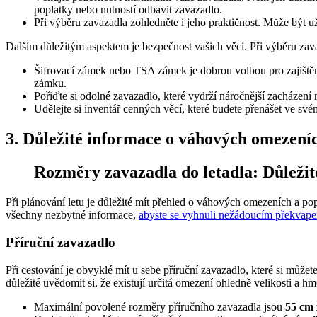
poplatky nebo nutností odbavit zavazadlo.
Při výběru zavazadla zohledněte i jeho praktičnost. Může být u
Dalším důležitým aspektem je bezpečnost vašich věcí. Při výběru zavaz
Šifrovací zámek nebo TSA zámek je dobrou volbou pro zajiště
zámku.
Pořiďte si odolné zavazadlo, které vydrží náročnější zacházení na
Udělejte si inventář cenných věcí, které budete přenášet ve své
3. Důležité informace o váhových omezeníc
Rozměry zavazadla do letadla: Důležit
Při plánování letu je důležité mít přehled o váhových omezeních a po
všechny nezbytné informace,
abyste se vyhnuli nežádoucím překvapen
Příruční zavazadlo
Při cestování je obvyklé mít u sebe příruční zavazadlo, které si můžet
důležité uvědomit si, že existují určitá omezení ohledně velikosti a hm
Maximální povolené rozměry příručního zavazadla jsou
55 cm 