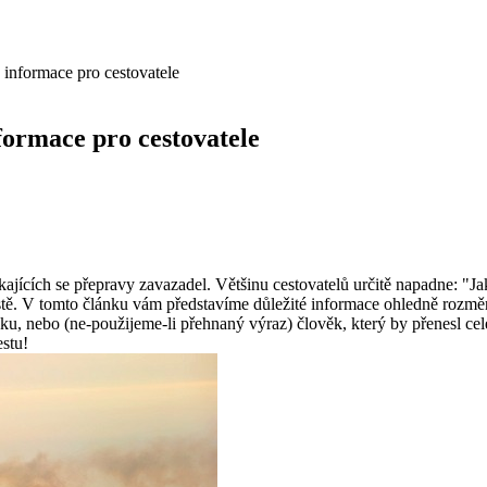
 informace pro cestovatele
formace pro cestovatele
 týkajících se přepravy zavazadel. Většinu cestovatelů určitě napadne: "
ístě. V tomto článku vám představíme důležité informace ohledně rozměrů
ku, nebo (ne-použijeme-li přehnaný výraz) člověk, který by přenesl celé
estu!