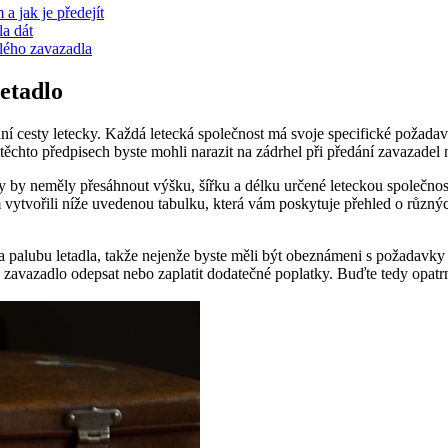
a jak je předejít
a dát
lého zavazadla
letadlo
vání cesty letecky. Každá letecká společnost má svoje specifické požad
chto předpisech byste mohli narazit na zádrhel při předání zavazadel 
ěry by neměly přesáhnout výšku, šířku a délku určené leteckou společno
vytvořili níže uvedenou tabulku, která vám poskytuje přehled o různý
 palubu letadla, takže nejenže byste měli být obeznámeni s požadavky let
vazadlo odepsat nebo zaplatit dodatečné poplatky. Buďte tedy opatrní