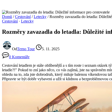
Domů
/
Cestování
/
Letecky
/
Rozměry zavazadla do letadla: Důležité
Cestování
·
Letecky
Rozměry zavazadla do letadla: Důležité in
Od
Terno Tour
5. 11. 2025
0 Komentáře
Cestování letadlem je stále oblíbenější a s tím roste i seznam otázek
letadle?!" Pokud to zní jako něco, co vás zajímá, jste na správném m
ohledu na to, zda jste dobrodruh, který miluje balenou víkendovou taš
Připravte se být dobře vybaveni a užít si klidnou a bezproblémovou c