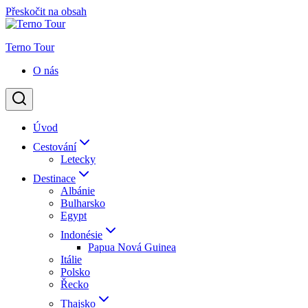
Přeskočit na obsah
Terno Tour
O nás
Úvod
Cestování
Letecky
Destinace
Albánie
Bulharsko
Egypt
Indonésie
Papua Nová Guinea
Itálie
Polsko
Řecko
Thajsko