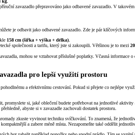
8 kg
.
příruční zavazadlo přepravováno jako odbavené zavazadlo. V takovém 
ůžete je odbavit jako odbavené zavazadlo. Zde je pár klíčových informa
ykle
158 cm (šířka + výška + délka)
.
ké společnosti a tarifu, který jste si zakoupili. Většinou je to mezi
20
vazadla, mohou se vztahovat příslušné poplatky. Včasná informace 
avazadla pro lepší využití prostoru
k pohodlnému a efektivnímu cestování. Pokud si přejete co nejlépe využí
, promyslete si, jaké oblečení budete potřebovat na jednotlivé aktivity 
 přehledně, abyste si v zavazadle zachovali dostatek prostoru.
 hromady zkuste vyvinout techniku svíčkování. To znamená, že jednotliv
ompaktnější a zabere méně místa. Nezapomeňte také oddělit jednotliv
ř svých bot zabalit například ponožky nebo spodní prádlo. Tím se vyplní