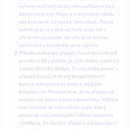
vyhnete možnosti ztráty nebo poškození léků
během přepravy. Mějte je v originálním obalu,
aby bylo jasné, co jsou a k čemu slouží. Pokud
potřebujete více léků než kolik smíte mít v
příručním zavazadle, obraťte se na letovou
společnost a dohodněte se na výjimce.
Přibalte si lékařský předpis: I když nemusíte mít
pro běžné léky předpis, je vždy dobrý nápad mít
s sebou lékařský předpis. To vám může pomoci v
případě dotazů ze strany bezpečnostních
kontrol nebo pokud by došlo k nějakým
komplikacím. Přesvědčte se, že na předpisu je
uveden váš název, datum a jméno léku. Můžete
také vyžádat od svého lékaře dopis, který
potvrzuje vaši potřebu léků během cestování.
Ujistěte se, že všechny předpisy a dopisy jsou v