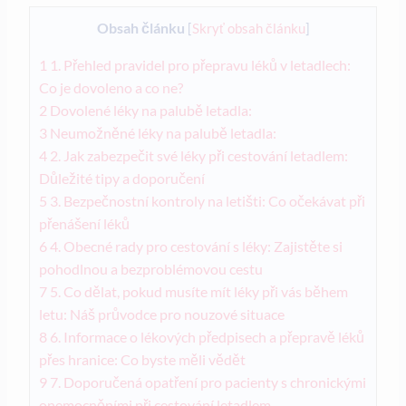
Obsah článku
[
Skryť obsah článku
]
1
1. Přehled pravidel pro přepravu léků v letadlech:
Co je dovoleno a co ne?
2
Dovolené léky na palubě letadla:
3
Neumožněné léky na palubě letadla:
4
2. Jak zabezpečit své léky při cestování letadlem:
Důležité tipy a doporučení
5
3. Bezpečnostní kontroly na letišti: Co očekávat při
přenášení léků
6
4. Obecné rady pro cestování s léky: Zajistěte si
pohodlnou a bezproblémovou cestu
7
5. Co dělat, pokud musíte mít léky při vás během
letu: Náš průvodce pro nouzové situace
8
6. Informace o lékových předpisech a přepravě léků
přes hranice: Co byste měli vědět
9
7. Doporučená opatření pro pacienty s chronickými
onemocněními při cestování letadlem