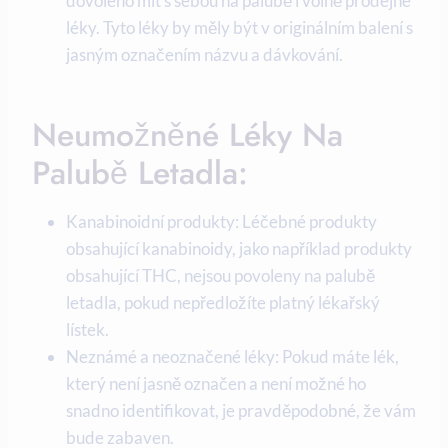
dovoleno mít s sebou na palubě i volně prodejné
léky. Tyto léky by měly být v originálním balení s
jasným označením názvu a dávkování.
Neumožněné Léky Na
Palubě Letadla:
Kanabinoidní produkty: Léčebné produkty
obsahující kanabinoidy, jako například produkty
obsahující THC, nejsou povoleny na palubě
letadla, pokud nepředložíte platný lékařský
lístek.
Neznámé a neoznačené léky: Pokud máte lék,
který není jasně označen a není možné ho
snadno identifikovat, je pravděpodobné, že vám
bude zabaven.