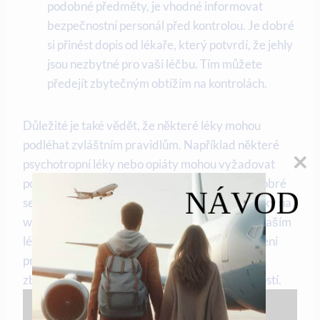
podobné předměty, je vhodné informovat
bezpečnostní personál před kontrolou. Je dobré
si přinést dopis od lékaře, který potvrdí, že jehly
jsou nezbytné pro vaši léčbu. Tím můžete
předejít zbytečným obtížím na kontrolách.
Důležité je také vědět, že některé léky mohou
podléhat zvláštním pravidlům. Například některé
psychotropní léky nebo opiáty mohou vyžadovat
povolení nebo speciální dokumenty. Je proto dobré
NÁVOD
se před odletem podívat na konkrétní požadavky na
webových stránkách letiště nebo se poradit s vaším
lékařem. S těmito informacemi budete připraveni
projít bezpečnostní kontrolou na letišti bez
zbytečných komplikací a začít váš let bez starostí.