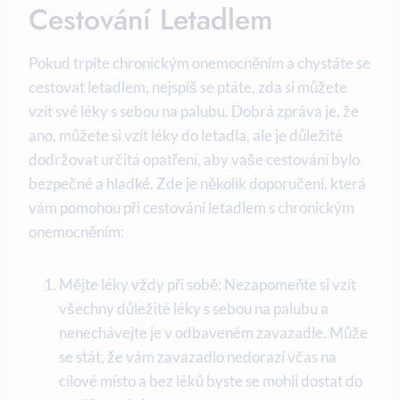
Cestování Letadlem
Pokud trpíte chronickým onemocněním a chystáte se
cestovat letadlem, nejspíš se ptáte, zda si můžete
vzít své léky s sebou na palubu. Dobrá zpráva je, že
ano, můžete si vzít léky do letadla, ale je důležité
dodržovat určitá opatření, aby vaše cestování bylo
bezpečné a hladké. Zde je několik doporučení, která
vám pomohou při cestování letadlem s chronickým
onemocněním:
Mějte léky vždy při sobě: Nezapomeňte si vzít
všechny důležité léky s sebou na palubu a
nenechávejte je v odbaveném zavazadle. Může
se stát, že vám zavazadlo nedorazí včas na
cílové místo a bez léků byste se mohli dostat do