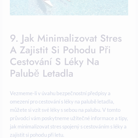
9. Jak Minimalizovat Stres
A Zajistit Si Pohodu Při
Cestování S Léky Na
Palubě Letadla
Vezmeme-li v úvahu bezpečnostní předpisy a
omezení pro cestování s léky na palubě letadla,
můžete si vzít své léky s sebou na palubu. V tomto
průvodci vám poskytneme užitečné informace a tipy,
jak minimalizovat stres spojený s cestováním s léky a
zajistit si pohodu při letu.