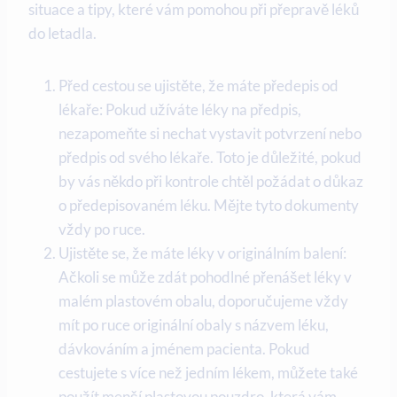
situace a tipy, které vám pomohou při přepravě léků
do letadla.
Před cestou se ujistěte, že máte předepis od
lékaře: Pokud užíváte léky na předpis,
nezapomeňte si nechat vystavit potvrzení nebo
předpis od svého lékaře. Toto je důležité, pokud
by vás někdo při kontrole chtěl požádat o důkaz
o předepisovaném léku. Mějte tyto dokumenty
vždy po ruce.
Ujistěte se, že máte léky v originálním balení:
Ačkoli se může zdát pohodlné přenášet léky v
malém plastovém obalu, doporučujeme vždy
mít po ruce originální obaly s názvem léku,
dávkováním a jménem pacienta. Pokud
cestujete s více než jedním lékem, můžete také
použít menší plastovou pouzdro, která vám