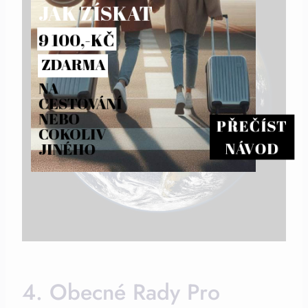
JAK ZÍSKAT
9 100,-KČ
ZDARMA
NA 
CESTOVÁNÍ 
NEBO 
PŘEČÍST
COKOLIV 
NÁVOD
JINÉHO
4. Obecné Rady Pro