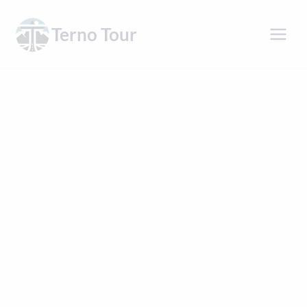
Přeskočit
na
Terno Tour
obsah