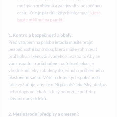
možných problémů a zachovali si bezpečnou
cestu. Zde je pár důležitých informací,
které
byste měli mít na paměti
.
1. Kontrola bezpečnosti a obaly:
Před vstupem na palubu letadla musíte projít
bezpečnostní kontrolou, která může zahrnovat
prohlídku a skenování vašeho zavazadla. Aby se
vám usnadnilo průchodem touto kontrolou, je
vhodné mít léky zabaleny do jednoho průhledného
plastového sáčku. Většina leteckých společností
také vyžaduje, abyste měli při sobě lékařský předpis
nebo dopis od lékaře, který potvrzuje potřebu
užívání daných léků.
2. Mezinárodní předpisy a omezení: