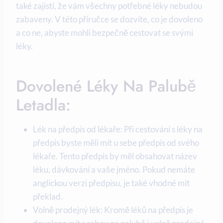
také zajistí, že vám všechny potřebné léky nebudou
zabaveny. V této příručce se dozvíte, co je dovoleno
a co ne, abyste mohli bezpečně cestovat se svými
léky.
Dovolené Léky Na Palubě
Letadla:
Lék na předpis od lékaře: Při cestování s léky na
předpis byste měli mít u sebe předpis od svého
lékaře. Tento předpis by měl obsahovat název
léku, dávkování a vaše jméno. Pokud nemáte
anglickou verzi předpisu, je také vhodné mít
překlad.
Volně prodejný lék: Kromě léků na předpis je