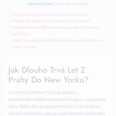
Obsah článku
[
Skryť obsah článku
]
1
Jak dlouho trvá let z Prahy do New Yorku?
2
Nejkratší spoje mezi Prahou a New Yorkem
3
Nejvyhledávanější aerolinky pro lety z Prahy do
New Yorku
4
Jaké jsou nejlepší letiště pro přestup mezi Prahou
a New Yorkem
Jak Dlouho Trvá Let Z
Prahy Do New Yorku?
Let z Prahy do New Yorku je jedním z
nejvyhledávanějších tras mezi Evropou a Spojenými
státy. Délka letu se samozřejmě liší v závislosti na
různých faktorech, jako jsou povětrnostní podmínky