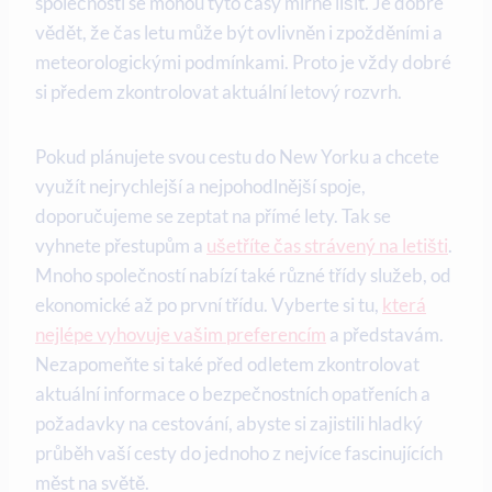
společnosti se mohou tyto časy mírně lišit. Je dobré
vědět, že čas letu může být ovlivněn i zpožděními a
meteorologickými podmínkami. Proto je vždy dobré
si předem zkontrolovat aktuální letový rozvrh.
Pokud plánujete svou cestu do New Yorku a chcete
využít nejrychlejší a nejpohodlnější spoje,
doporučujeme se zeptat na přímé lety. Tak se
vyhnete přestupům a
ušetříte čas strávený na letišti
.
Mnoho společností nabízí také různé třídy služeb, od
ekonomické až po první třídu. Vyberte si tu,
která
nejlépe vyhovuje vašim preferencím
a představám.
Nezapomeňte si také před odletem zkontrolovat
aktuální informace o bezpečnostních opatřeních a
požadavky na cestování, abyste si zajistili hladký
průběh vaší cesty do jednoho z nejvíce fascinujících
měst na světě.