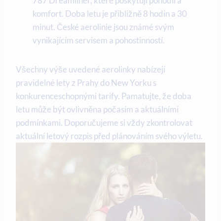
787 Dreamliner, které poskytují pohodlí a
komfort. Doba letu je přibližně 8 hodin a 30
minut. České aerolinie jsou známé svým
vynikajícím servisem a pohostinností.
Všechny výše uvedené aerolinky nabízejí
pravidelné lety z Prahy do New Yorku s
konkurenceschopnými tarify. Pamatujte, že doba
letu může být ovlivněna počasím a aktuálními
podmínkami. Doporučujeme si vždy zkontrolovat
aktuální letový rozpis před plánováním svého výletu.