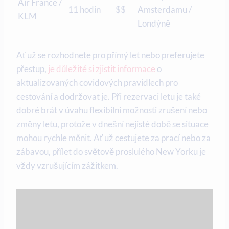
Air France /
11 hodin
$$
Amsterdamu /
KLM
Londýně
Ať už se rozhodnete pro přímý let nebo preferujete
přestup,
je důležité si zjistit informace
o
aktualizovaných covidových pravidlech pro
cestování a dodržovat je. Při rezervaci letu je také
dobré brát v úvahu flexibilní možnosti zrušení nebo
změny letu, protože v dnešní nejisté době se situace
mohou rychle měnit. Ať už cestujete za prací nebo za
zábavou, přílet do světově proslulého New Yorku je
vždy vzrušujícím zážitkem.