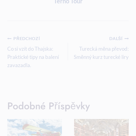
Terno Tour
Navigace
PŘEDCHOZÍ
DALŠÍ
Pro
Co si vzít do Thajska:
Turecká měna převod:
Praktické tipy na balení
Směnný kurz turecké liry
Příspěvek
zavazadla.
Podobné Příspěvky