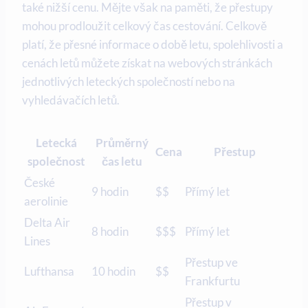
také nižší cenu. Mějte však na paměti, že přestupy
mohou prodloužit celkový čas cestování. Celkově
platí, že přesné informace o době letu, spolehlivosti a
cenách letů můžete získat na webových stránkách
jednotlivých leteckých společností nebo na
vyhledávačích letů.
Letecká
Průměrný
Cena
Přestup
společnost
čas letu
České
9 hodin
$$
Přímý let
aerolinie
Delta Air
8 hodin
$$$
Přímý let
Lines
Přestup ve
Lufthansa
10 hodin
$$
Frankfurtu
Přestup v