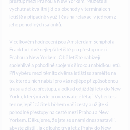
přestup mezi Prahou a New Yorkem. Můžete si
vychutnat kvalitní jídlo a obchody v terminálech
letiště a případně využít čas na relaxaci v jednom z
jeho pohodlných salónků.
V celkovém hodnocení jsou Amsterdam Schiphol a
Frankfurt dvě nejlepší letiště pro přestup mezi
Prahou a New Yorkem. Obě letiště nabízejí
spolehlivé a pohodlné spojení s širokou nabídkou letů.
Při výběru mezi těmito dvěma letišti se zaměřte na
to, které z nich nabízí pro vás nejlépe přizpůsobenou
trasu a délku přestupu, a odkud odjíždějí lety do New
Yorku, kterými zde provozovatelé létají. Vyberte si
ten nejlepší zážitek během vaší cesty a užijte si
pohodlné přestupy na cestě mezi Prahou a New
Yorkem. Děkujeme, že jste se s námi dnes zastavili,
abyste zjistili, jak dlouho trvá let z Prahy do New