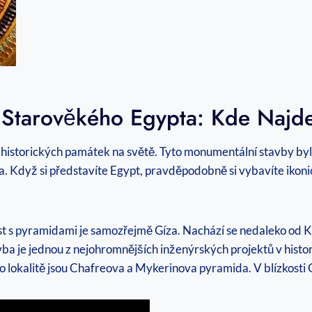
 Starověkého Egypta: Kde Najd
historických památek na světě. Tyto monumentální stavby byl
. Když si představíte Egypt, pravděpodobně si vybavíte ikon
t s pyramidami je samozřejmě Gíza. Nachází se nedaleko od K
 je jednou z nejohromnějších inženýrských projektů v historii
okalitě jsou Chafreova a Mykerinova pyramida. V blízkosti Gí