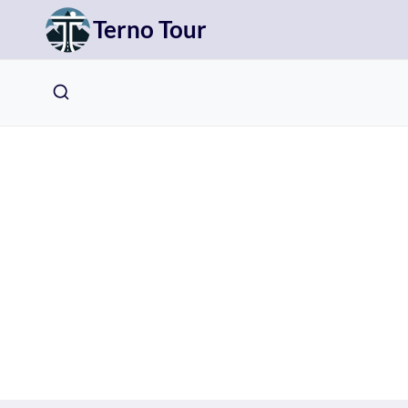
Přeskočit
Terno Tour
na
obsah