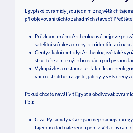
Egyptské pyramidy jsou jedním z největších tajemstv
při objevování těchto záhadných staveb? Přečtěte 
Průzkum terénu: Archeologové nejprve provádě
satelitní snímky a drony, pro identifikaci nepra
Geofyzikální metody: Archeologové také využí
struktuře a možných hrobkách pod pyramida
Vykopávky a restaurace: Jakmile archeologové
vnitřní strukturu a zjistit, jak byly vytvořeny 
Pokud chcete navštívit Egypt a obdivovat pyramidy n
tipů:
Gíza: Pyramidy v Gíze jsou nejznámějšími eg
tajemnou loď nalezenou poblíž Velké pyramid