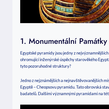
1. Monumentální Památky
Egyptské pyramidy jsou jedny z nejvýznamnějších 
ohromující inženýrské úspěchy starověkého Egypta
tyto pozoruhodné struktury?
Jedno z nejznámějších a nejnavštěvovanějších mís
Egyptě – Cheopsovu pyramidu. Tato obrovská stavba
badatelů. Dalšími významnými pyramidami na této l