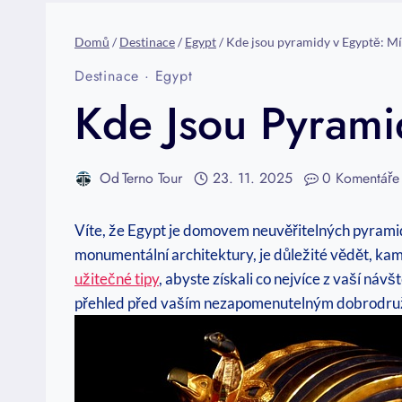
Domů
/
Destinace
/
Egypt
/
Kde jsou pyramidy v Egyptě: Mí
Destinace
·
Egypt
Kde Jsou Pyrami
Od
Terno Tour
23. 11. 2025
0 Komentáře
Víte, že Egypt je domovem neuvěřitelných pyramid? 
monumentální architektury, je důležité vědět, kam
užitečné tipy
, abyste získali co nejvíce z vaší náv
přehled před vaším nezapomenutelným dobrodružstv