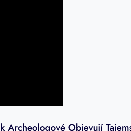
ak Archeologové Objevují Tajems