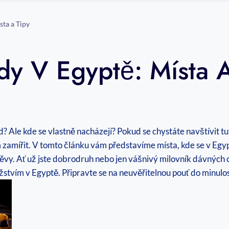
sta a Tipy
dy V Egyptě: Místa A
Ale kde se vlastně nacházejí? Pokud se chystáte navštívit tuto 
 zamířit. V tomto článku vám představíme místa, kde se v Egy
štěvy. Ať už jste dobrodruh nebo jen vášnivý milovník dávných 
ím v Egyptě. Připravte se na neuvěřitelnou pouť do minulost