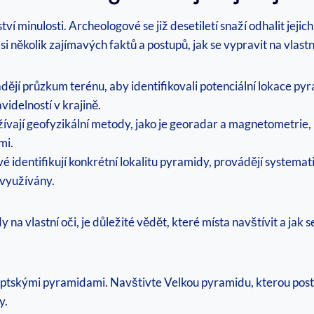
í minulosti. Archeologové se již desetiletí snaží odhalit jejic
si několik zajímavých faktů a postupů, jak se vypravit na vla
jí průzkum terénu, aby identifikovali potenciální lokace pyra
videlností v krajině.
vají geofyzikální metody, jako je georadar a magnetometrie,
mi.
 identifikují konkrétní lokalitu pyramidy, provádějí systemat
a využívány.
a vlastní oči, je důležité vědět, které místa navštívit a jak se
yptskými pyramidami. Navštivte Velkou pyramidu, kterou post
y.