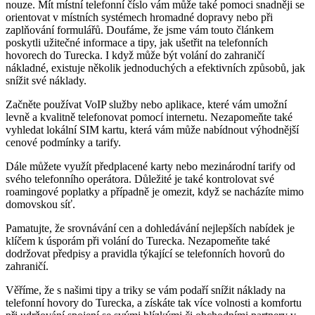
nouze. Mít místní telefonní číslo vám může také pomoci snadněji se
orientovat v místních systémech hromadné dopravy nebo při
zaplňování formulářů. Doufáme, že jsme vám touto článkem
poskytli užitečné informace a tipy, jak ušetřit na telefonních
hovorech do Turecka. I když může být volání do zahraničí
nákladné, existuje několik jednoduchých a efektivních způsobů, jak
snížit své náklady.
Začněte používat VoIP služby nebo aplikace, které vám umožní
levně a kvalitně telefonovat pomocí internetu. Nezapomeňte také
vyhledat lokální SIM kartu, která vám může nabídnout výhodnější
cenové podmínky a tarify.
Dále můžete využít předplacené karty nebo mezinárodní tarify od
svého telefonního operátora. Důležité je také kontrolovat své
roamingové poplatky a případně je omezit, když se nacházíte mimo
domovskou síť.
Pamatujte, že srovnávání cen a dohledávání nejlepších nabídek je
klíčem k úsporám při volání do Turecka. Nezapomeňte také
dodržovat předpisy a pravidla týkající se telefonních hovorů do
zahraničí.
Věříme, že s našimi tipy a triky se vám podaří snížit náklady na
telefonní hovory do Turecka, a získáte tak více volnosti a komfortu