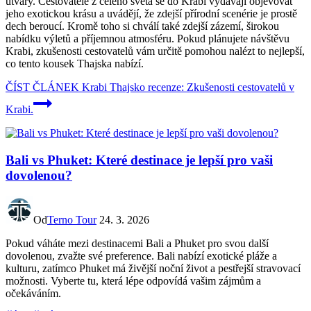
útvary. Cestovatelé z celého světa se do Krabi vydávají objevovat
jeho exotickou krásu a uvádějí, že zdejší přírodní scenérie je prostě
dech beroucí. Kromě toho si chválí také zdejší zázemí, širokou
nabídku výletů a příjemnou atmosféru. Pokud plánujete návštěvu
Krabi, zkušenosti cestovatelů vám určitě pomohou nalézt to nejlepší,
co tento kousek Thajska nabízí.
ČÍST ČLÁNEK
Krabi Thajsko recenze: Zkušenosti cestovatelů v
Krabi.
Bali vs Phuket: Které destinace je lepší pro vaši
dovolenou?
Od
Terno Tour
24. 3. 2026
Pokud váháte mezi destinacemi Bali a Phuket pro svou další
dovolenou, zvažte své preference. Bali nabízí exotické pláže a
kulturu, zatímco Phuket má živější noční život a pestřejší stravovací
možnosti. Vyberte tu, která lépe odpovídá vašim zájmům a
očekáváním.