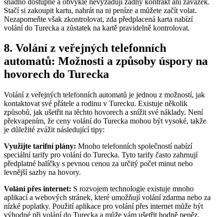
snadno dostupné a obvykle nevyžadují žádný kontrakt ani závazek.
Stačí si zakoupit kartu, nahrát na ni peníze a můžete začít volat.
Nezapomeňte však zkontrolovat, zda předplacená karta nabízí
volání do Turecka a zůstatek na kartě pravidelně kontrolovat.
8. Volání z veřejných telefonních
automatů: Možnosti a způsoby úspory na
hovorech do Turecka
Volání z veřejných telefonních automatů je jednou z možností, jak
kontaktovat své přátele a rodinu v Turecku. Existuje několik
způsobů, jak ušetřit na těchto hovorech a snížit své náklady. Není
překvapením, že ceny volání do Turecka mohou být vysoké, takže
je důležité zvážit následující tipy:
Využijte tarifní plány:
Mnoho telefonních společností nabízí
speciální tarify pro volání do Turecka. Tyto tarify často zahrnují
předplatné balíčky s pevnou cenou za určitý počet minut nebo
levnější sazby na hovory.
Volání přes internet:
S rozvojem technologie existuje mnoho
aplikací a webových stránek, které umožňují volání zdarma nebo za
nízké poplatky. Použití aplikace pro volání přes internet může být
výhodné při volání do Turecka a může vám ušetřit hodně peněz.