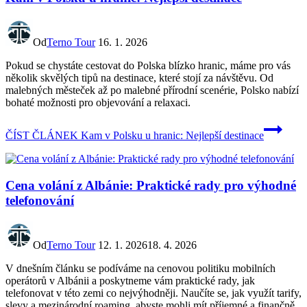
Od
Terno Tour
16. 1. 2026
Pokud se chystáte cestovat do Polska blízko hranic, máme pro vás
několik skvělých tipů na destinace, které stojí za návštěvu. Od
malebných městeček až po malebné přírodní scenérie, Polsko nabízí
bohaté možnosti pro objevování a relaxaci.
ČÍST ČLÁNEK
Kam v Polsku u hranic: Nejlepší destinace
Cena volání z Albánie: Praktické rady pro výhodné
telefonování
Od
Terno Tour
12. 1. 2026
18. 4. 2026
V dnešním článku se podíváme na cenovou politiku mobilních
operátorů v Albánii a poskytneme vám praktické rady, jak
telefonovat v této zemi co nejvýhodněji. Naučíte se, jak využít tarify,
slevy a mezinárodní roaming, abyste mohli mít příjemné a finančně