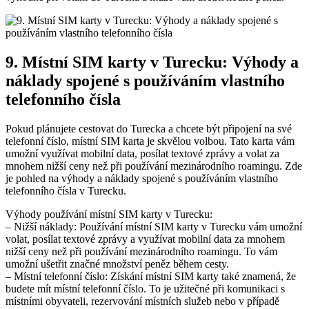
9. Místní SIM karty v Turecku: Výhody a
náklady spojené s používáním vlastního
telefonního čísla
Pokud plánujete cestovat do Turecka a chcete být připojení na své
telefonní číslo, místní SIM karta je skvělou volbou. Tato karta vám
umožní využívat mobilní data, posílat textové zprávy a volat za
mnohem nižší ceny než při používání mezinárodního roamingu. Zde
je pohled na výhody a náklady spojené s používáním vlastního
telefonního čísla v Turecku.
Výhody používání místní SIM karty v Turecku:
– Nižší náklady: Používání místní SIM karty v Turecku vám umožní
volat, posílat textové zprávy a využívat mobilní data za mnohem
nižší ceny než při používání mezinárodního roamingu. To vám
umožní ušetřit značné množství peněz během cesty.
– Místní telefonní číslo: Získání místní SIM karty také znamená, že
budete mít místní telefonní číslo. To je užitečné při komunikaci s
místními obyvateli, rezervování místních služeb nebo v případě