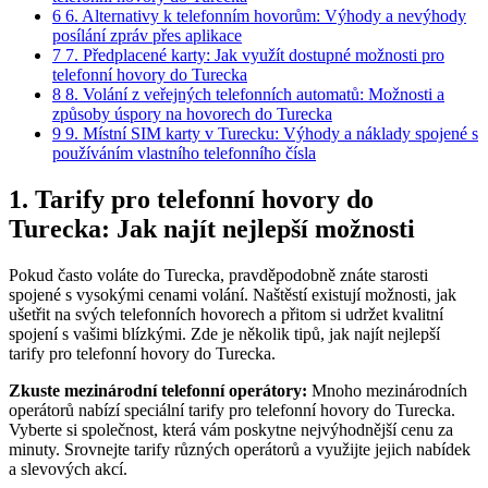
6
6. Alternativy k telefonním hovorům: Výhody a nevýhody
posílání zpráv přes aplikace
7
7. Předplacené karty: Jak využít dostupné možnosti pro
telefonní hovory do Turecka
8
8. Volání z veřejných telefonních automatů: Možnosti a
způsoby úspory na hovorech do Turecka
9
9. Místní SIM karty v Turecku: Výhody a náklady spojené s
používáním vlastního telefonního čísla
1. Tarify pro telefonní hovory do
Turecka: Jak najít nejlepší možnosti
Pokud často voláte do Turecka, pravděpodobně znáte starosti
spojené s vysokými cenami volání. Naštěstí existují možnosti, jak
ušetřit na svých telefonních hovorech a přitom si udržet kvalitní
spojení s vašimi blízkými. Zde je několik tipů, jak najít nejlepší
tarify pro telefonní hovory do Turecka.
Zkuste mezinárodní telefonní operátory:
Mnoho mezinárodních
operátorů nabízí speciální tarify pro telefonní hovory do Turecka.
Vyberte si společnost, která vám poskytne nejvýhodnější cenu za
minuty. Srovnejte tarify různých operátorů a využijte jejich nabídek
a slevových akcí.