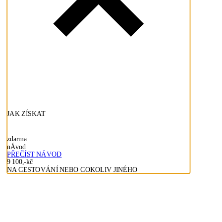
JAK ZÍSKAT
zdarma
nÁvod
PŘEČÍST NÁVOD
9 100,-kč
NA CESTOVÁNÍ NEBO COKOLIV JINÉHO