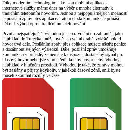
Díky moderním technologiím jako jsou mobilní aplikace a
internetové služby máme dnes na výběr z mnoha alternativ k
tradičním telefonním hovorům. Jednou z nejpopulárnějších možností
je posílání zpráv přes aplikace. Tato metoda komunikace přináší
několik výhod oproti tradičnímu telefonování.
První a nejspatřejmější výhodou je cena. Volání do zahraničí, jako
například do Turecka, může být často velmi drahé, zvláště pokud
hovor trvá déle. Posíláním zpráv přes aplikace můžete ušetřit peníze
a dosáhnout stejných výsledků. Dále, posílání zpráv umožňuje
komunikaci v případě, že nemáte k dispozici dostatečný signál pro
hlasový hovor nebo jste v prostředí, kde by hovor nebyl vhodný,
například v hlučném prostředí. Výhodou je také, že zprávy mohou
být zaslány a přijaty kdykoliv, v jakékoli časové zóně, aniž byste
museli zkoumat rozdíly ve čase.