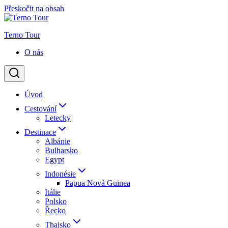
Přeskočit na obsah
Terno Tour
O nás
Úvod
Cestování
Letecky
Destinace
Albánie
Bulharsko
Egypt
Indonésie
Papua Nová Guinea
Itálie
Polsko
Řecko
Thajsko