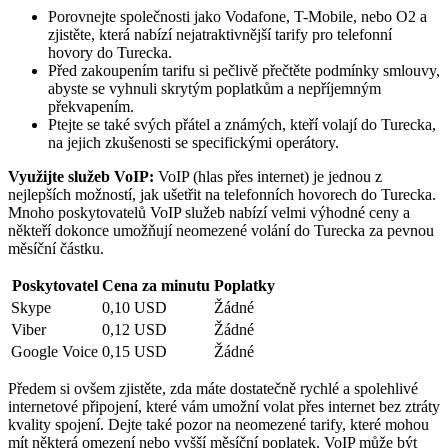
Porovnejte společnosti jako Vodafone, T-Mobile, nebo O2 a
zjistěte, která nabízí nejatraktivnější tarify pro telefonní
hovory do Turecka.
Před zakoupením tarifu si pečlivě přečtěte podmínky smlouvy,
abyste se vyhnuli skrytým poplatkům a nepříjemným
překvapením.
Ptejte se také svých přátel a známých, kteří volají do Turecka,
na jejich zkušenosti se specifickými operátory.
Využijte služeb VoIP:
VoIP (hlas přes internet) je jednou z
nejlepších možností, jak ušetřit na telefonních hovorech do Turecka.
Mnoho poskytovatelů VoIP služeb nabízí velmi výhodné ceny a
někteří dokonce umožňují neomezené volání do Turecka za pevnou
měsíční částku.
Poskytovatel
Cena za minutu
Poplatky
Skype
0,10 USD
Žádné
Viber
0,12 USD
Žádné
Google Voice
0,15 USD
Žádné
Předem si ovšem zjistěte, zda máte dostatečně rychlé a spolehlivé
internetové připojení, které vám umožní volat přes internet bez ztráty
kvality spojení. Dejte také pozor na neomezené tarify, které mohou
mít některá omezení nebo vyšší měsíční poplatek. VoIP může být