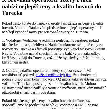
nabízí nejlepší ceny a kvalitu hovorů do
Turecka
Pokud často voláte do Turecka, určitě vám záleží na ceně a kvalitě
hovorů. V tomto článku vám představíme nejlepší operátory, kteří
nabízejí výhodné tarify pro telefonní hovory do Turecka.
1. Vodafone: Vodafone je jedním z nejlepších operátorů, pokud
hledáte kvalitu a spolehlivost. Nabízí konkurenceschopné ceny za
hovory do Turecka a zároveň poskytuje vynikající hlasovou kvalitu.
Navíc, Vodafone nabízí speciální tarify a balíčky pro zákazníky,
kteří často volají do Turecka, což může být skvělým řešením pro ty,
kteří chtějí ušetřit.
2. O2: O2 je dalším operátorem, který stojí za zvážení. Má
rozsáhlou síť pokrytí,
takže si můžete být jisti
, že nebudete mít
potíže s připojením během hovoru. O2 nabízí také atraktivní ceny za
volání do Turecka a poskytuje solidní kvalitu hovorů. Mohou
existovat také různé balíčky a volitelné možnosti, které vám umožní
přizpůsobit si tarif vašim potřebám.
Pokud hledáte nejlepší ceny a kvalitu hovorů do Turecka,
doporučujeme se podívat na nabídky Vodafone a O2. Obě tyto