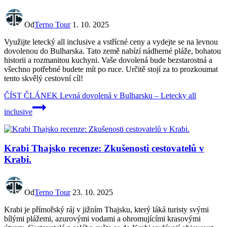
Od
Terno Tour
1. 10. 2025
Využijte letecký all inclusive a vstřícné ceny a vydejte se na levnou
dovolenou do Bulharska. Tato země nabízí nádherné pláže, bohatou
historii a rozmanitou kuchyni. Vaše dovolená bude bezstarostná a
všechno potřebné budete mít po ruce. Určitě stojí za to prozkoumat
tento skvělý cestovní cíl!
ČÍST ČLÁNEK
Levná dovolená v Bulharsku – Letecky all
inclusive
Krabi Thajsko recenze: Zkušenosti cestovatelů v
Krabi.
Od
Terno Tour
23. 10. 2025
Krabi je přímořský ráj v jižním Thajsku, který láká turisty svými
bílými plážemi, azurovými vodami a ohromujícími krasovými