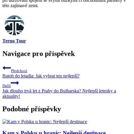
při udržování spojení se svými blízkými či obchodními partnery v
této zajímavé zemi.
Terno Tour
Navigace pro příspěvek
Předchozí
Batoh do letadla: Jak vybrat ten nejlepší?
Další
Jak dlouho trvá let z Prahy do Bulharska? Nejlepší letenky a
aktuality!
Podobné příspěvky
Kam v Polsku u hranic: Nejlepší destinace