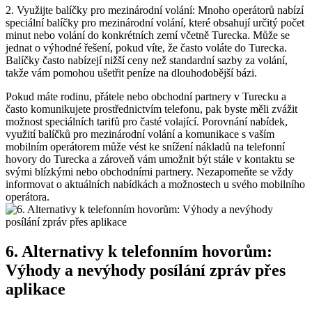
2. Využijte balíčky pro mezinárodní volání: Mnoho operátorů nabízí
speciální balíčky pro mezinárodní volání, které obsahují určitý počet
minut nebo volání do konkrétních zemí včetně Turecka. Může se
jednat o výhodné řešení, pokud víte, že často voláte do Turecka.
Balíčky často nabízejí nižší ceny než standardní sazby za volání,
takže vám pomohou ušetřit peníze na dlouhodobější bázi.
Pokud máte rodinu, přátele nebo obchodní partnery v Turecku a
často komunikujete prostřednictvím telefonu, pak byste měli zvážit
možnost speciálních tarifů pro časté volající. Porovnání nabídek,
využití balíčků pro mezinárodní volání a komunikace s vaším
mobilním operátorem může vést ke snížení nákladů na telefonní
hovory do Turecka a zároveň vám umožnit být stále v kontaktu se
svými blízkými nebo obchodními partnery. Nezapomeňte se vždy
informovat o aktuálních nabídkách a možnostech u svého mobilního
operátora.
6. Alternativy k telefonním hovorům:
Výhody a nevýhody posílání zpráv přes
aplikace