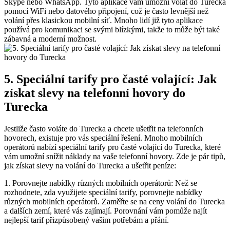
Skype nebo WhatsApp. Tyto aplikace vám umožní volat do Turecka
pomocí WiFi nebo datového připojení, což je často levnější než
volání přes klasickou mobilní síť. Mnoho lidí již tyto aplikace
používá pro komunikaci se svými blízkými, takže to může být také
zábavná a moderní možnost.
5. Speciální tarify pro časté volající: Jak
získat slevy na telefonní hovory do
Turecka
Jestliže často voláte do Turecka a chcete ušetřit na telefonních
hovorech, existuje pro vás speciální řešení. Mnoho mobilních
operátorů nabízí speciální tarify pro časté volající do Turecka, které
vám umožní snížit náklady na vaše telefonní hovory. Zde je pár tipů,
jak získat slevy na volání do Turecka a ušetřit peníze:
1. Porovnejte nabídky různých mobilních operátorů: Než se
rozhodnete, zda využijete speciální tarify, porovnejte nabídky
různých mobilních operátorů. Zaměřte se na ceny volání do Turecka
a dalších zemí, které vás zajímají. Porovnání vám pomůže najít
nejlepší tarif přizpůsobený vašim potřebám a přání.