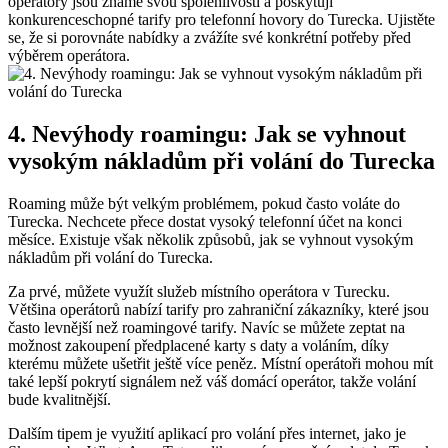
operátory jsou známé svou spolehlivostí a poskytují
konkurenceschopné tarify pro telefonní hovory do Turecka. Ujistěte
se, že si porovnáte nabídky a zvážíte své konkrétní potřeby před
výběrem operátora.
4. Nevýhody roamingu: Jak se vyhnout
vysokým nákladům při volání do Turecka
Roaming může být velkým problémem, pokud často voláte do
Turecka. Nechcete přece dostat vysoký telefonní účet na konci
měsíce. Existuje však několik způsobů, jak se vyhnout vysokým
nákladům při volání do Turecka.
Za prvé, můžete využít služeb místního operátora v Turecku.
Většina operátorů nabízí tarify pro zahraniční zákazníky, které jsou
často levnější než roamingové tarify. Navíc se můžete zeptat na
možnost zakoupení předplacené karty s daty a voláním, díky
kterému můžete ušetřit ještě více peněz. Místní operátoři mohou mít
také lepší pokrytí signálem než váš domácí operátor, takže volání
bude kvalitnější.
Dalším tipem je využití aplikací pro volání přes internet, jako je