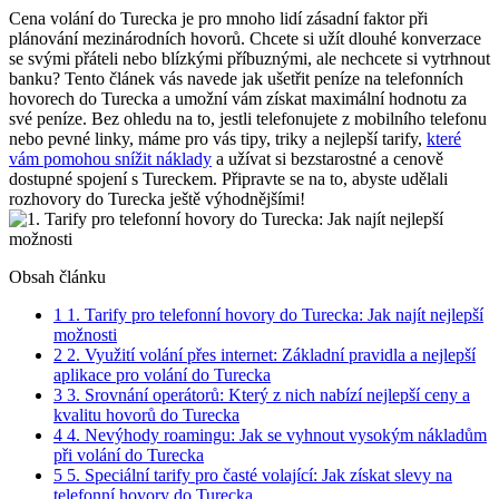
Cena volání do Turecka je pro mnoho lidí zásadní faktor při
plánování mezinárodních hovorů. Chcete si užít dlouhé konverzace
se svými přáteli nebo blízkými příbuznými, ale nechcete si vytrhnout
banku? Tento článek vás navede jak ušetřit peníze na telefonních
hovorech do Turecka a umožní vám získat maximální hodnotu za
své peníze. Bez ohledu na to, jestli telefonujete z mobilního telefonu
nebo pevné linky, máme pro vás tipy, triky a nejlepší tarify,
které
vám pomohou snížit náklady
a užívat si bezstarostné a cenově
dostupné spojení s Tureckem. Připravte se na to, abyste udělali
rozhovory do Turecka ještě výhodnějšími!
Obsah článku
1
1. Tarify pro telefonní hovory do Turecka: Jak najít nejlepší
možnosti
2
2. Využití volání přes internet: Základní pravidla a nejlepší
aplikace pro volání do Turecka
3
3. Srovnání operátorů: Který z nich nabízí nejlepší ceny a
kvalitu hovorů do Turecka
4
4. Nevýhody roamingu: Jak se vyhnout vysokým nákladům
při volání do Turecka
5
5. Speciální tarify pro časté volající: Jak získat slevy na
telefonní hovory do Turecka