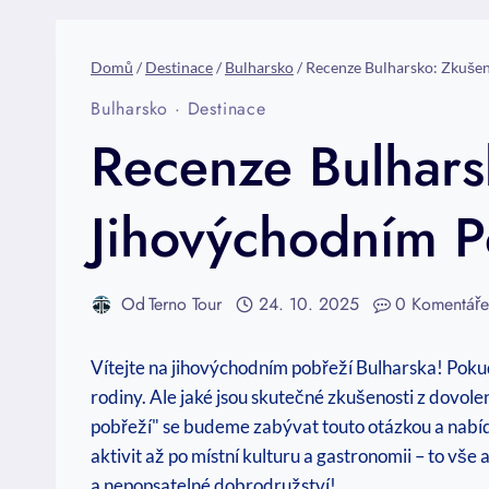
Domů
/
Destinace
/
Bulharsko
/
Recenze Bulharsko: Zkušen
Bulharsko
·
Destinace
Recenze Bulhars
Jihovýchodním P
Od
Terno Tour
24. 10. 2025
0 Komentář
Vítejte na jihovýchodním pobřeží Bulharska! Pokud
rodiny. Ale jaké jsou skutečné zkušenosti z dovol
pobřeží" se budeme zabývat touto otázkou a nabíd
aktivit až po místní kulturu a gastronomii – to v
a nepopsatelné dobrodružství!