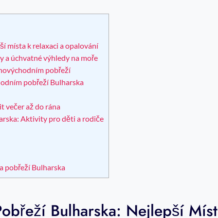
í místa k relaxaci a opalování
zy a úchvatné výhledy na moře
jihovýchodním pobřeží
chodním pobřeží Bulharska
t večer až do rána
ska: Aktivity pro děti a rodiče
na pobřeží Bulharska
obřeží Bulharska: Nejlepší Mís