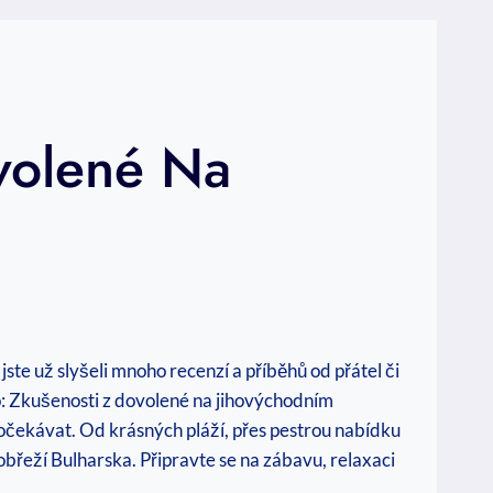
volené Na
te už slyšeli mnoho recenzí a příběhů od přátel či
o: Zkušenosti z dovolené na jihovýchodním
očekávat. Od krásných pláží, přes pestrou nabídku
obřeží Bulharska. Připravte se na zábavu, relaxaci