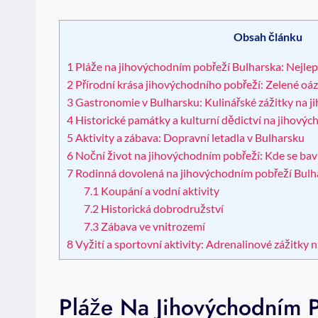
Obsah článku
1
Pláže na jihovýchodním pobřeží Bulharska: Nejlepš
2
Přírodní krása jihovýchodního pobřeží: Zelené oá
3
Gastronomie v Bulharsku: Kulinářské zážitky na 
4
Historické památky a kulturní dědictví na jihový
5
Aktivity a zábava: Dopravní letadla v Bulharsku
6
Noční život na jihovýchodním pobřeží: Kde se bavi
7
Rodinná dovolená na jihovýchodním pobřeží Bulhar
7.1
Koupání a vodní aktivity
7.2
Historická dobrodružství
7.3
Zábava ve vnitrozemí
8
Vyžití a sportovní aktivity: Adrenalinové zážitky 
Pláže Na Jihovýchodním P