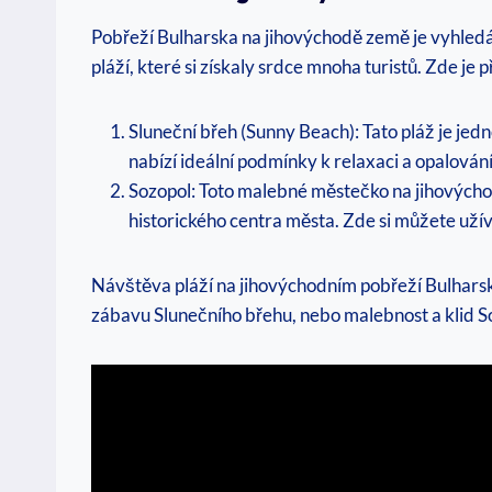
Pobřeží Bulharska na jihovýchodě země je vyhledá
pláží, které si získaly srdce mnoha turistů. Zde je
Sluneční břeh (Sunny Beach): Tato pláž je j
nabízí ideální podmínky k relaxaci a opalován
Sozopol: Toto malebné městečko na jihovýchod
historického centra města. Zde si můžete užív
Návštěva pláží na jihovýchodním pobřeží Bulharska
zábavu Slunečního břehu, nebo malebnost a klid Soz