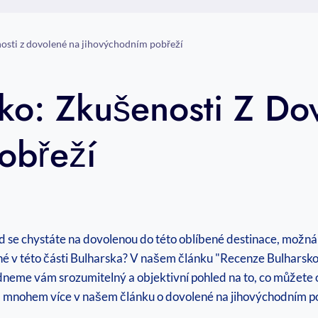
osti z dovolené na jihovýchodním pobřeží
ko: Zkušenosti Z Do
obřeží
e
 se chystáte na dovolenou do této oblíbené destinace, možná js
ené v této části Bulharska? V našem článku "Recenze Bulharsk
neme vám srozumitelný a objektivní pohled na to, co můžete 
še a mnohem více v našem článku o dovolené na jihovýchodním p