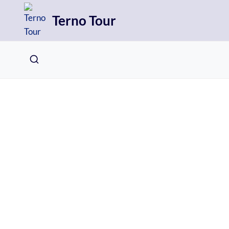
Přeskočit
Terno Tour
na
obsah