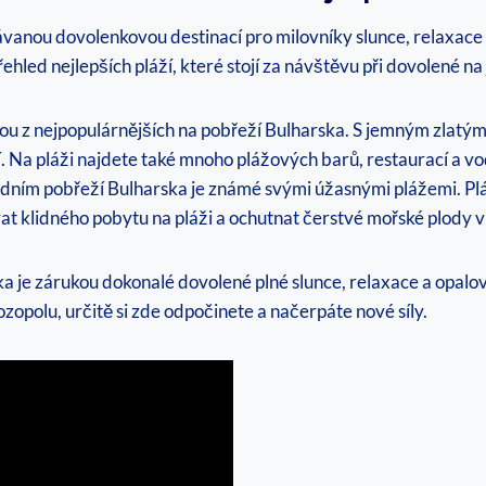
vanou dovolenkovou destinací pro milovníky slunce, relaxace 
 přehled nejlepších pláží, které stojí za návštěvu při dovolené 
ednou z nejpopulárnějších na pobřeží Bulharska. S jemným zla
í. Na pláži najdete také mnoho plážových barů, restaurací a vo
ním pobřeží Bulharska je známé svými úžasnými plážemi. Pláž
at klidného pobytu na pláži a ochutnat čerstvé mořské plody v 
 je zárukou dokonalé dovolené plné slunce, relaxace a opalová
opolu, určitě si zde odpočinete a načerpáte nové síly.