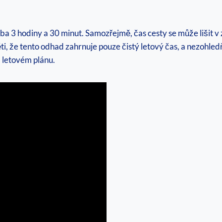
a 3 hodiny a 30 minut. Samozřejmě, čas cesty se může lišit v 
ti, že tento odhad zahrnuje pouze čistý letový čas, a nezohledň
 letovém plánu.