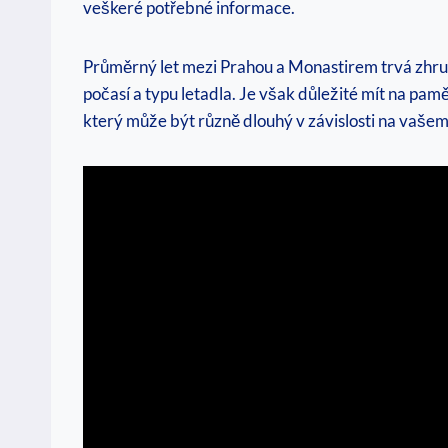
veškeré potřebné informace.
Průměrný let mezi Prahou a Monastirem trvá zhrub
počasí a typu letadla. Je však důležité mít na pamě
který může být různě dlouhý v závislosti na vašem