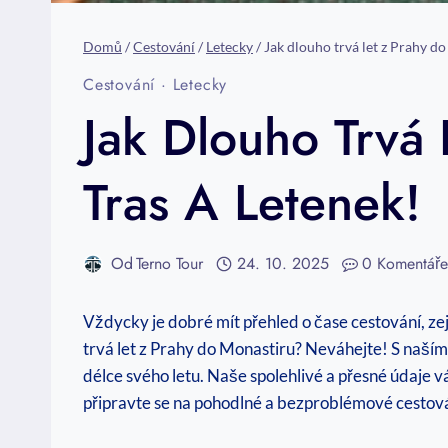
Domů
/
Cestování
/
Letecky
/
Jak dlouho trvá let z Prahy d
Cestování
·
Letecky
Jak Dlouho Trvá
Tras A Letenek!
Od
Terno Tour
24. 10. 2025
0 Komentář
Vždycky je dobré mít přehled o čase cestování, ze
trvá let z Prahy do Monastiru? Neváhejte! S naš
délce svého letu. Naše spolehlivé a přesné údaje 
připravte se na pohodlné a bezproblémové cestov