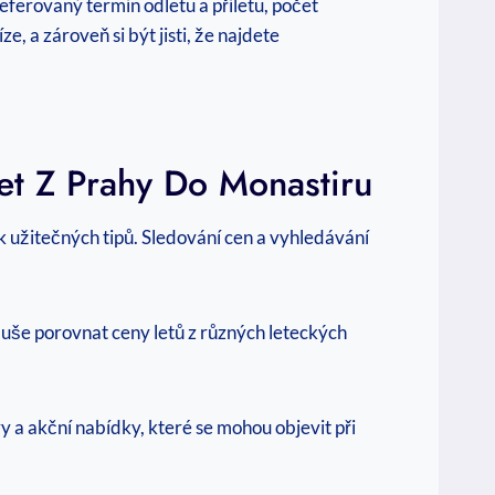
referovaný termín odletu a příletu, počet
, a zároveň si být jisti, že najdete
Let Z Prahy Do Monastiru
ik užitečných tipů. Sledování cen a vyhledávání
uše porovnat ceny letů z různých leteckých
y a akční nabídky, které se mohou objevit při