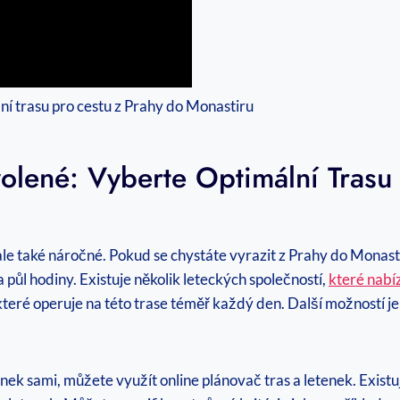
volené: Vyberte Optimální Trasu
le také náročné. Pokud se chystáte vyrazit z Prahy do Monastir
a půl hodiny. Existuje několik leteckých společností,
které nabí
teré operuje na této trase téměř každý den. Další možností je v
ek sami, můžete využít online plánovač tras a letenek. Existu