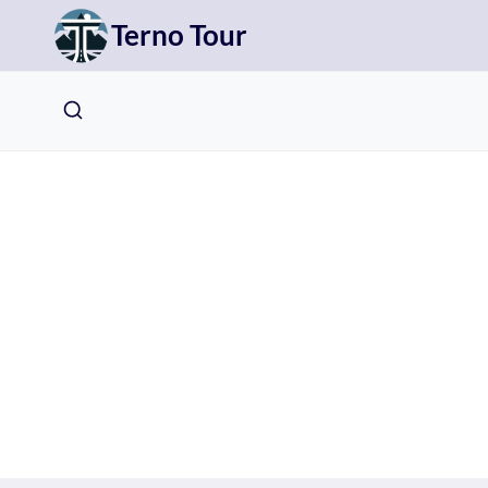
Přeskočit
Terno Tour
na
obsah