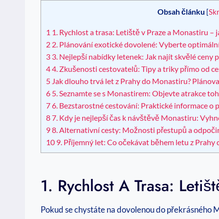
Obsah článku
[
Skr
1
1. Rychlost a trasa: Letiště v Praze a Monastiru – 
2
2. Plánování exotické dovolené: Vyberte optimální
3
3. Nejlepší nabídky letenek: Jak najít skvělé ceny 
4
4. Zkušenosti cestovatelů: Tipy a triky přímo od ce
5
Jak dlouho trvá let z Prahy do Monastiru? Plánovač
6
5. Seznamte se s Monastirem: Objevte atrakce toh
7
6. Bezstarostné cestování: Praktické informace o 
8
7. Kdy je nejlepší čas k návštěvě Monastiru: Vyhne
9
8. Alternativní cesty: Možnosti přestupů a odpoči
10
9. Příjemný let: Co očekávat během letu z Prahy 
1. Rychlost A Trasa: Leti
Pokud se chystáte na dovolenou do překrásného Mon