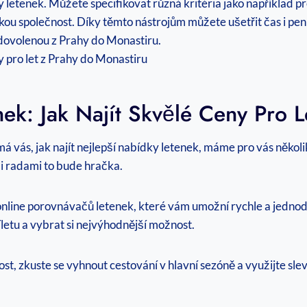
y letenek. Můžete specifikovat různá kritéria jako například p
u společnost. Díky těmto nástrojům můžete ušetřit čas i peníze
u dovolenou z Prahy do Monastiru.
ek: Jak Najít Skvělé Ceny Pro 
á vás, jak najít nejlepší nabídky letenek, máme pro vás někol
mi radami to bude hračka.
online porovnávačů letenek, které vám umožní rychle a jednod
íletu a vybrat si nejvýhodnější možnost.
st, zkuste se vyhnout cestování v hlavní sezóně a využijte slev