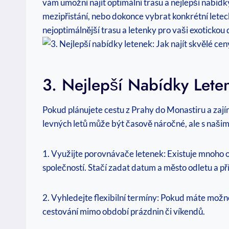
vám umožní najít optimální trasu a nejlepší nabídk
mezipřistání, nebo dokonce vybrat konkrétní letecko
nejoptimálnější trasu a letenky pro vaši exoticko
3. Nejlepší Nabídky Leten
Pokud plánujete cestu z Prahy do Monastiru a zajím
levných letů může být časově náročné, ale s naši
1. Využijte porovnávače letenek: Existuje mnoho 
společností. Stačí zadat datum a město odletu a př
2. Vyhledejte flexibilní termíny: Pokud máte možno
cestování mimo období prázdnin či víkendů.