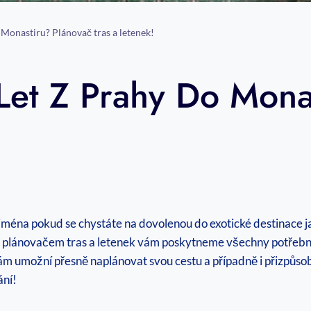
o Monastiru? Plánovač tras a letenek!
 Let Z Prahy Do Mona
e
jména pokud se chystáte na dovolenou do exotické destinace ja
ím plánovačem tras a letenek vám poskytneme všechny potřebn
vám umožní přesně naplánovat svou cestu a případně i přizpůso
ání!