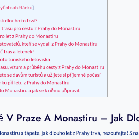
yť obsah článku
]
jak dlouho to trvá?
 trasu pro cestu z Prahy do Monastiru
pro let z Prahy do Monastiru
stovatelů, kteří se vydali z Prahy do Monastiru
 tras a letenek!
oto tuniského letoviska
pasu, vízum a průběhu cesty z Prahy do Monastiru
te se davům turistů a užijete si příjemné počasí
nku při letu z Prahy do Monastiru
do Monastiru a jak se k němu připravit
ště V Praze A Monastiru – Jak D
astiru a tápete, jak dlouho let z Prahy trvá, nezoufejte! S 