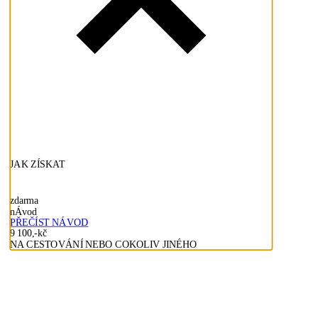
JAK ZÍSKAT
zdarma
nÁvod
PŘEČÍST NÁVOD
9 100,-kč
NA CESTOVÁNÍ NEBO COKOLIV JINÉHO