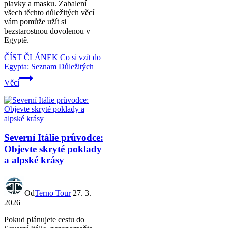
plavky a masku. Zabalení
všech těchto důležitých věcí
vám pomůže užít si
bezstarostnou dovolenou v
Egyptě.
ČÍST ČLÁNEK
Co si vzít do
Egypta: Seznam Důležitých
Věcí
Severní Itálie průvodce:
Objevte skryté poklady
a alpské krásy
Od
Terno Tour
27. 3.
2026
Pokud plánujete cestu do