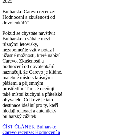
2025
Bulharsko Carevo recenze:
Hodnocení a zkušenosti od
dovolenkářů“
Pokud se chystáte navštívit
Bulharsko a váháte mezi
různými letovisky,
nezapomeňte vzít v potaz i
úžasné možnosti, které nabízí
Carevo. Zkušenosti a
hodnocení od dovolenkářů
naznačují, že Carevo je klidné,
malebné místo s krásnými
plážemi a příjemným
prostředím. Turisté oceňují
také místní kuchyni a přátelské
obyvatele. Celkově je tato
destinace ideální pro ty, kteří
hledají relaxaci a autentický
bulharský zážitek.
ČÍST ČLÁNEK
Bulharsko
Carevo recenze: Hodnocení a