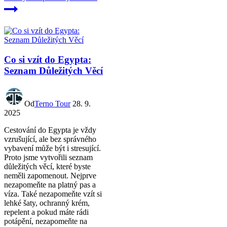
Co si vzít do Egypta:
Seznam Důležitých Věcí
Od
Terno Tour
28. 9.
2025
Cestování do Egypta je vždy
vzrušující, ale bez správného
vybavení může být i stresující.
Proto jsme vytvořili seznam
důležitých věcí, které byste
neměli zapomenout. Nejprve
nezapomeňte na platný pas a
víza. Také nezapomeňte vzít si
lehké šaty, ochranný krém,
repelent a pokud máte rádi
potápění, nezapomeňte na