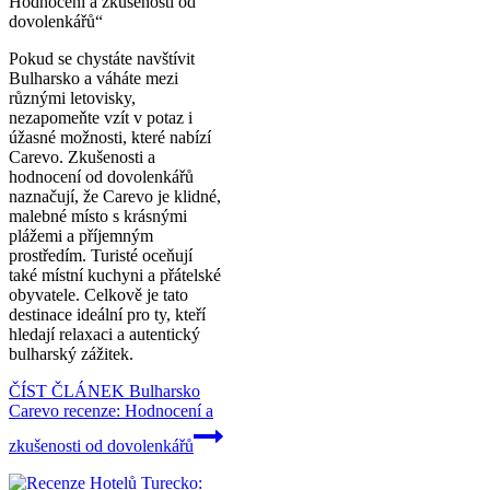
Hodnocení a zkušenosti od
dovolenkářů“
Pokud se chystáte navštívit
Bulharsko a váháte mezi
různými letovisky,
nezapomeňte vzít v potaz i
úžasné možnosti, které nabízí
Carevo. Zkušenosti a
hodnocení od dovolenkářů
naznačují, že Carevo je klidné,
malebné místo s krásnými
plážemi a příjemným
prostředím. Turisté oceňují
také místní kuchyni a přátelské
obyvatele. Celkově je tato
destinace ideální pro ty, kteří
hledají relaxaci a autentický
bulharský zážitek.
ČÍST ČLÁNEK
Bulharsko
Carevo recenze: Hodnocení a
zkušenosti od dovolenkářů