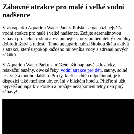
Zábavné atrakce pro malé i velké vodní
nadšence
V akvaparku Aquarion Water Park v Polsku se nachází největší
vodní atrakce pro malé i velké nadšence. Zažijte adrenalinovou
zábavu pro celou rodinu a vychutnejte si nezapomenutelný den plný
dobrodružství a radosti. Tento aquapark nabízí širokou škálu aktivit
a atrakcí, které uspokojí každého milovníka vody a adrenalinových
zážitků.
V Aquarion Water Parku si můžete užít napínavé skluzavky,
relaxační bazény, divoké řeky,
vodní atrakce pro děti
, sauny, solné
jeskyně a mnoho dalšího. Pro ty, kteří si chtějí odpočinout, je k
dispozici také možnost ubytování v blízkém hotelu. Přijďte si užít
největší aquapark v Polsku a prožijte nezapomenutelný den plný
zábavy!