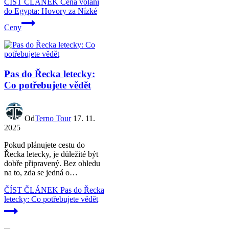
ČÍST ČLÁNEK
Cena volání
do Egypta: Hovory za Nízké
Ceny
Pas do Řecka letecky:
Co potřebujete vědět
Od
Terno Tour
17. 11.
2025
Pokud plánujete cestu do
Řecka letecky, je důležité být
dobře připravený. Bez ohledu
na to, zda se jedná o…
ČÍST ČLÁNEK
Pas do Řecka
letecky: Co potřebujete vědět