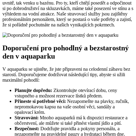
uvnitř, tak venku u bazénu. Pro ty, kteří chtějí posedět a odpočinout
si po dobrodružství na skluzavkách, máme také posezení ve stínu a s
výhledem na vodní atrakce. Naše stravovací služby jsou zajištěny
profesionálním personálem, který se postará o vaše potřeby a zajistí,
že si pořádně pochutnáte na našich vynikajících pokrmech.
Doporučení pro pohodlný a bezstarostný
den v aquaparku
V aquaparku se ujistěte, že jste připraveni na celodenní zábavu bez
starostí. Doporučujeme dodržovat následující tipy, abyste si užili
maximální pohodlí:
Planujte dopředu:
Zkontrolujte otevírací dobu, ceny
vstupného a možnost rezervace lístků předem.
Přineste si potřebné věci:
Nezapomeňte na plavky, ručník,
nepromokavou kapsu na vaše osobní věci, sandály a
opalovací krém.
Stravování:
Mnoho aquaparků má k dispozici restaurace a
občerstvení, ale můžete si také přinést vlastní jídlo a pití.
Bezpečnost:
Dodržujte pravidla a pokyny personálu, a
nezapomeňte na pravidelné pauzy a hydrataci během dne.