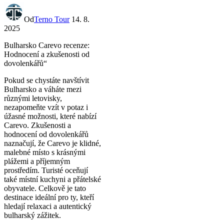
Od
Terno Tour
14. 8.
2025
Bulharsko Carevo recenze:
Hodnocení a zkušenosti od
dovolenkářů“
Pokud se chystáte navštívit
Bulharsko a váháte mezi
různými letovisky,
nezapomeňte vzít v potaz i
úžasné možnosti, které nabízí
Carevo. Zkušenosti a
hodnocení od dovolenkářů
naznačují, že Carevo je klidné,
malebné místo s krásnými
plážemi a příjemným
prostředím. Turisté oceňují
také místní kuchyni a přátelské
obyvatele. Celkově je tato
destinace ideální pro ty, kteří
hledají relaxaci a autentický
bulharský zážitek.