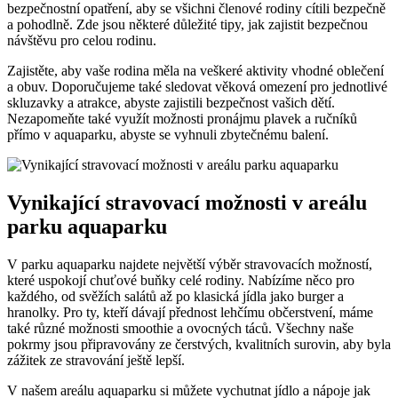
bezpečnostní opatření, aby se všichni členové rodiny cítili bezpečně
a pohodlně. Zde jsou některé důležité tipy, jak zajistit bezpečnou
návštěvu pro celou rodinu.
Zajistěte, aby vaše rodina měla na veškeré aktivity vhodné oblečení
a obuv. Doporučujeme také sledovat věková omezení pro jednotlivé
skluzavky a atrakce, abyste zajistili bezpečnost vašich dětí.
Nezapomeňte také využít možnosti pronájmu plavek a ručníků
přímo v aquaparku, abyste se vyhnuli zbytečnému balení.
Vynikající stravovací možnosti v areálu
parku aquaparku
V parku aquaparku najdete největší výběr stravovacích možností,
které uspokojí chuťové buňky celé rodiny. Nabízíme něco pro
každého, od svěžích salátů až po klasická jídla jako burger a
hranolky. Pro ty, kteří dávají přednost lehčímu občerstvení, máme
také různé možnosti smoothie a ovocných táců. Všechny naše
pokrmy jsou připravovány ze čerstvých, kvalitních surovin, aby byla
zážitek ze stravování ještě lepší.
V našem areálu aquaparku si můžete vychutnat jídlo a nápoje jak