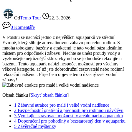
Od
Terno Tour
22. 3. 2026
0 Komentáře
V Polsku se nachází jedno z největších aquaparků ve střední
Evropě, který slibuje adrenalinovou zábavu pro celou rodinu. S
mnoha tobogány, bazény a atrakcemi je tato vodní oáza ideálním
místem pro odpočinek i zábavu. Nechte se unést proudy vody a
vyzkoušejte nejrůznější skluzavky nebo se jednoduše relaxujte u
bazénu. Tento aquapark nabízí nespočet možností pro všechny
věkové kategorie, ať už jste dobrodružní cestovatelé nebo rodinní
relaxační nadšenci. Přijeďte a objevte tento úžasný svět vodní
zábavy!
Obsah článku
[
Skryť obsah článku
]
1
Zábavné atrakce pro malé i velké vodní nadšence
2
Bezpečnostní opatření a přednosti pro rodinnou návštěvu
3
Vynikající stravovací možnosti v areálu parku aquaparku
4
Doporučení pro pohodlný a bezstarostný den v aquaparku
5
Závěrečné myšlenky