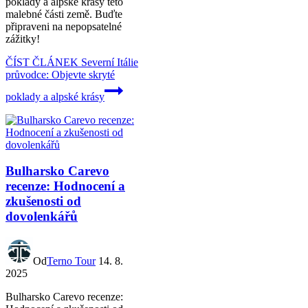
poklady a alpské krásy této
malebné části země. Buďte
připraveni na nepopsatelné
zážitky!
ČÍST ČLÁNEK
Severní Itálie
průvodce: Objevte skryté
poklady a alpské krásy
Bulharsko Carevo
recenze: Hodnocení a
zkušenosti od
dovolenkářů
Od
Terno Tour
14. 8.
2025
Bulharsko Carevo recenze: