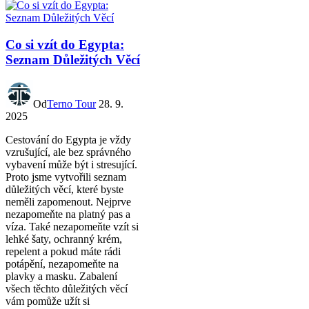
Co si vzít do Egypta:
Seznam Důležitých Věcí
Od
Terno Tour
28. 9.
2025
Cestování do Egypta je vždy
vzrušující, ale bez správného
vybavení může být i stresující.
Proto jsme vytvořili seznam
důležitých věcí, které byste
neměli zapomenout. Nejprve
nezapomeňte na platný pas a
víza. Také nezapomeňte vzít si
lehké šaty, ochranný krém,
repelent a pokud máte rádi
potápění, nezapomeňte na
plavky a masku. Zabalení
všech těchto důležitých věcí
vám pomůže užít si