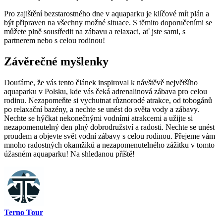
Pro zajištění bezstarostného dne v aquaparku je klíčové mít plán a
být připraven na všechny možné situace. S těmito doporučeními se
můžete plně soustředit na zábavu a relaxaci, ať jste sami, s
partnerem nebo s celou rodinou!
Závěrečné myšlenky
Doufáme, že vás tento článek inspiroval k návštěvě největšího
aquaparku v Polsku, kde vás čeká adrenalinová zábava pro celou
rodinu. Nezapomeňte si vychutnat různorodé atrakce, od tobogánů
po relaxační bazény, a nechte se unést do světa vody a zábavy.
Nechte se hýčkat nekonečnými vodními atrakcemi a užijte si
nezapomenutelný den plný dobrodružství a radosti. Nechte se unést
proudem a objevte svět vodní zábavy s celou rodinou. Přejeme vám
mnoho radostných okamžiků a nezapomenutelného zážitku v tomto
úžasném aquaparku! Na shledanou příště!
Terno Tour