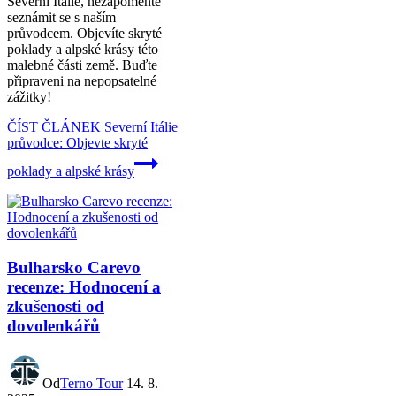
Severní Itálie, nezapomeňte
seznámit se s naším
průvodcem. Objevíte skryté
poklady a alpské krásy této
malebné části země. Buďte
připraveni na nepopsatelné
zážitky!
ČÍST ČLÁNEK
Severní Itálie
průvodce: Objevte skryté
poklady a alpské krásy
Bulharsko Carevo
recenze: Hodnocení a
zkušenosti od
dovolenkářů
Od
Terno Tour
14. 8.