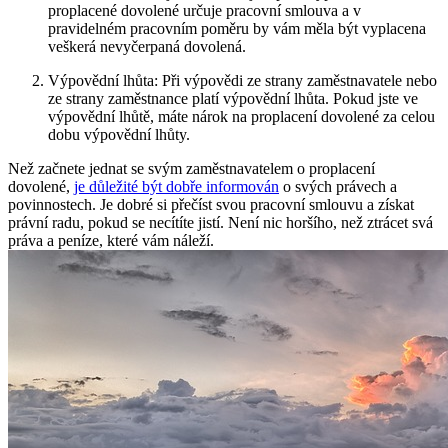
proplacené dovolené určuje pracovní smlouva a‌ v
pravidelném ⁤pracovním poměru by⁣ vám ⁢měla ⁢být vyplacena
veškerá nevyčerpaná dovolená.
Výpovědní lhůta: Při výpovědi ⁤ze strany zaměstnavatele nebo
ze strany zaměstnance platí výpovědní ⁢lhůta. Pokud jste ve
výpovědní lhůtě, máte nárok na proplacení dovolené za celou
dobu⁤ výpovědní lhůty.
Než začnete⁣ jednat se svým zaměstnavatelem o proplacení
dovolené,
je důležité být dobře informován
o svých právech a
povinnostech. Je dobré‌ si přečíst svou pracovní smlouvu a ⁤získat
právní ‍radu, pokud se necítíte jistí. Není nic horšího, než ztrácet svá
práva a​ peníze, které vám náleží.