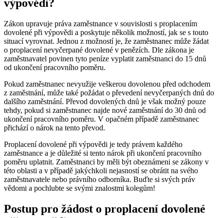
výpovědi?
Zákon upravuje práva ⁢zaměstnance v ‍souvislosti s proplacením
dovolené při výpovědi a poskytuje několik⁤ možností, jak se s ‍touto
situací vyrovnat. Jednou⁤ z možností ‌je, že zaměstnanec může žádat
o proplacení nevyčerpané dovolené v penězích. Dle‍ zákona je
zaměstnavatel​ povinen tyto peníze vyplatit zaměstnanci do ⁢15 dnů
od ukončení pracovního poměru.
Pokud ⁤zaměstnanec nevyužije‍ veškerou dovolenou před odchodem
z zaměstnání, může ⁣také požádat o převedení nevyčerpaných dnů do
dalšího zaměstnání. Převod dovolených dnů je však⁢ možný pouze
tehdy, pokud ⁢si zaměstnanec najde nové zaměstnání do 30 dnů od‌
ukončení pracovního ⁢poměru. V opačném případě zaměstnanec
přichází⁤ o nárok na ⁤tento převod.
Proplacení dovolené při výpovědi je tedy právem ⁤každého
zaměstnance a je důležité si tento nárok při ukončení pracovního
poměru uplatnit. Zaměstnanci by měli být obeznámeni se zákony v
této oblasti a⁣ v případě ‍jakýchkoli nejasností se⁤ obrátit na svého
zaměstnavatele nebo právního odborníka. Buďte si svých⁢ práv
vědomi a pochlubte se ‌svými znalostmi kolegům!
Postup pro⁤ žádost o proplacení dovolené