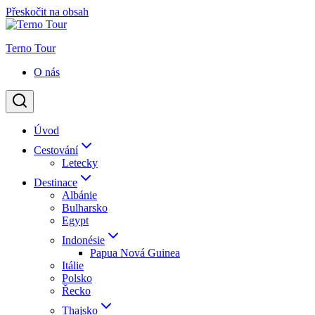
Přeskočit na obsah
Terno Tour
O nás
Úvod
Cestování
Letecky
Destinace
Albánie
Bulharsko
Egypt
Indonésie
Papua Nová Guinea
Itálie
Polsko
Řecko
Thajsko