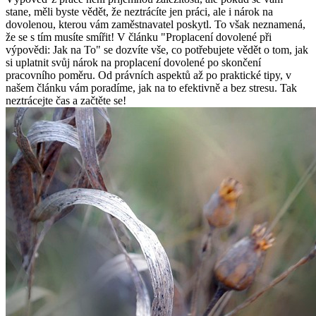
stane, měli byste vědět, že neztrácíte jen práci, ale i nárok na
dovolenou, kterou vám zaměstnavatel poskytl. To však neznamená,
že se‌ s tím musíte smířit! V článku "Proplacení dovolené při
výpovědi: ‌Jak na To" se dozvíte vše, co ‍potřebujete vědět o tom, jak
si uplatnit svůj nárok na proplacení‍ dovolené po skončení
pracovního poměru. Od právních ⁤aspektů až po praktické ⁢tipy, v
našem článku‌ vám ‌poradíme, ⁤jak na to efektivně ⁢a bez stresu. Tak
neztrácejte čas a začtěte‌ se!