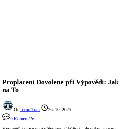
Proplacení Dovolené při Výpovědi: Jak
na To
Od
Terno Tour
26. 10. 2025
0 Komentáře
Výpověď z práce není příjemnou záležitostí, ale pokud se vám