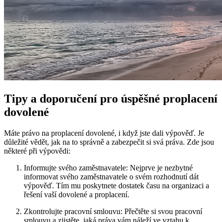
Tipy a ⁢doporučení pro úspěšné proplacení
dovolené
Máte právo ‌na proplacení dovolené, i když jste dali výpověď. Je
důležité ‍vědět, jak na to ‍správně a zabezpečit si svá práva. Zde jsou
některé‍ při výpovědi:
Informujte svého zaměstnavatele:⁣ Nejprve ⁣je nezbytné
informovat svého zaměstnavatele o svém rozhodnutí dát
výpověď. Tím mu poskytnete ⁣dostatek času na organizaci a
řešení vaší dovolené a proplacení.
Zkontrolujte pracovní smlouvu: Přečtěte ⁣si svou pracovní​
smlouvu a zjistěte, jaká práva⁢ vám náleží ve vztahu k