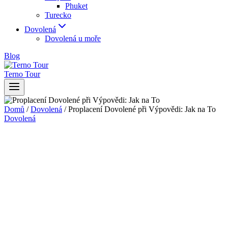
Phuket
Turecko
Dovolená
Dovolená u moře
Blog
Terno Tour
Domů
/
Dovolená
/
Proplacení Dovolené při Výpovědi: Jak na To
Dovolená