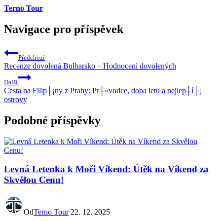
Terno Tour
Navigace pro příspěvek
Předchozí
Recenze dovolená Bulharsko – Hodnocení dovolených
Další
Cesta na Filip├¡ny z Prahy: Pr┼»vodce, doba letu a nejlep┼í├¡
ostrovy
Podobné příspěvky
Levná Letenka k Moři Víkend: Útěk na Víkend za
Skvělou Cenu!
Od
Terno Tour
22. 12. 2025