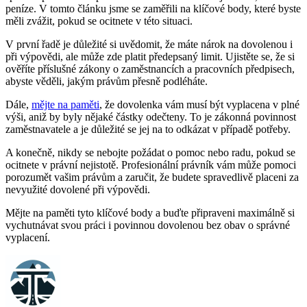
peníze.‌ V⁣ tomto článku jsme se zaměřili na klíčové ⁤body, které byste
měli zvážit, pokud ‌se ocitnete v této situaci.
V první řadě je důležité si uvědomit, že máte nárok na dovolenou i
při výpovědi, ale může zde platit předepsaný ⁣limit. ⁢Ujistěte⁤ se, že si
ověříte příslušné zákony o zaměstnancích a pracovních předpisech,
abyste⁤ věděli, jakým právům přesně⁤ podléháte.
Dále,
mějte na paměti
, že‌ dovolenka vám musí být vyplacena v plné
výši, aniž by​ byly nějaké částky odečteny. To je zákonná povinnost
zaměstnavatele a je důležité se jej na to odkázat v ‌případě​ potřeby.
A konečně, nikdy se nebojte požádat o pomoc nebo radu, ⁤pokud se
ocitnete v právní nejistotě. Profesionální právník vám ​může​ pomoci‌
porozumět vašim právům ⁢a zaručit,‌ že budete spravedlivě placeni‍ za
nevyužité dovolené⁣ při výpovědi.
Mějte na paměti⁢ tyto klíčové body a buďte připraveni maximálně si
vychutnávat svou práci i povinnou dovolenou bez obav o správné
vyplacení.