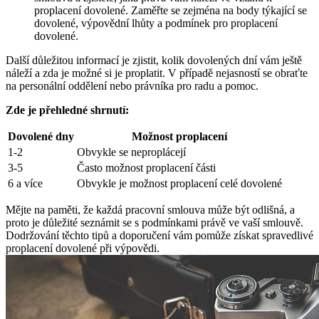
proplacení dovolené. Zaměřte se zejména na body týkající se
dovolené,⁣ výpovědní lhůty a podmínek pro proplacení
dovolené.
Další důležitou⁤ informací je zjistit, kolik dovolených dní vám ještě
náleží a ⁣zda je‌ možné si je proplatit. V případě nejasností se obraťte
na personální oddělení nebo právníka pro radu a pomoc.
Zde je ⁤přehledné shrnutí:
Dovolené dny
Možnost proplacení
1-2
Obvykle se neproplácejí
3-5
Často ⁢možnost proplacení části
6 a ⁤více
Obvykle je možnost⁢ proplacení celé ⁤dovolené
Mějte na paměti, ⁢že každá pracovní smlouva může být⁢ odlišná, a
proto je důležité seznámit se s podmínkami právě ve vaší smlouvě.
Dodržování těchto tipů a ‍doporučení‍ vám pomůže získat spravedlivé
proplacení⁤ dovolené při výpovědi.