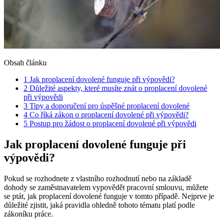
Obsah článku
1
Jak‍ proplacení dovolené funguje‌ při výpovědi?
2
Důležité aspekty, které musíte znát o proplacení dovolené
při výpovědi
3
Tipy a ⁢doporučení pro úspěšné proplacení dovolené
4
Co říká zákon⁣ o ⁢proplacení dovolené při výpovědi?
5
Postup pro⁤ žádost o proplacení dovolené při výpovědi
Jak‍ proplacení dovolené funguje‌ při
výpovědi?
Pokud se rozhodnete z vlastního rozhodnutí nebo​ na základě
dohody ​se zaměstnavatelem vypovědět pracovní ​smlouvu, můžete
se ptát, jak proplacení dovolené funguje v⁢ tomto případě. Nejprve je
důležité zjistit,⁤ jaká pravidla ohledně tohoto⁢ tématu platí podle
zákoníku práce. ⁤