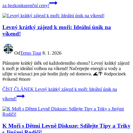
za bezkonkurenční ceny!
Levný krátký zájezd k moři: Ideální únik na
víkend!
Od
Terno Tour
8. 1. 2026
Plánujete krátký útěk od každodenního shonu? Levný krátký zájezd
k moři je ideální volbou na víkend! Načerpejte energii u vody a
užijte si relaxaci jen pár hodin jízdy od domova. 🌊🌴 #odpocinek
#vikend #more
ČÍST ČLÁNEK
Levný krátký zájezd k moři: Ideální únik na
víkend!
K Moři s Dětmi Levně Diskuze: Sdílejte Tipy a Triky
s Jinými Rodiči!