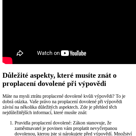
Důležité aspekty, které musíte znát o
proplacení dovolené při výpovědi
Máte na mysli ztrátu proplacené ⁣dovolené kvůli⁢ výpovědi? To je
dobrá otázka. Vaše právo na proplacení dovolené při⁣ výpovědi
závisí na několika důležitých aspektech. Zde je⁣ přehled těch
nejdůležitějších informací,​ které musíte znát:
Pravidla proplacení dovolené: Zákon‍ stanovuje, že
⁣zaměstnavatel je povinen vám proplatit⁣ nevyčerpanou⁣
dovolenou, kterou⁤ jste si nárokujete před výpovědí. Množství