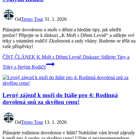
Od
Terno Tour
31. 1. 2026
Plánujete dovolenou u moře s dětmi a hledáte tipy, jak ušetřit
peníze? Připojte se k diskuzi „K Moři s Dětmi Levně“ a sdílejte své
triky s ostatními rodiči! Zkušenosti a rady vítány. Budeme se těšit na
vaše příspěvky!
ČÍST ČLÁNEK
K Moři s Dětmi Levně Diskuze: Sdílejte Tipy a
Triky s Jinými Rodiči!
Levný zájezd k moři do Itálie pro 4: Rodinná
dovolená snů za skvělou cenu!
Od
Terno Tour
13. 1. 2026
Plánujete rodinnou dovolenou v Itálii? Nabízíme vám levné zájezdy
k moři pro 4 osoby za skvělou cenu! Užijte si nezapomenutelnou