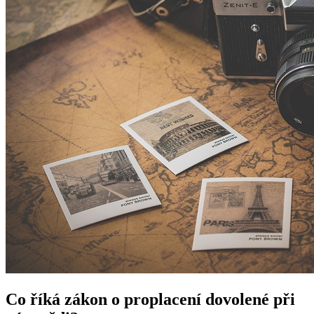
Co říká zákon⁣ o ⁢proplacení dovolené při