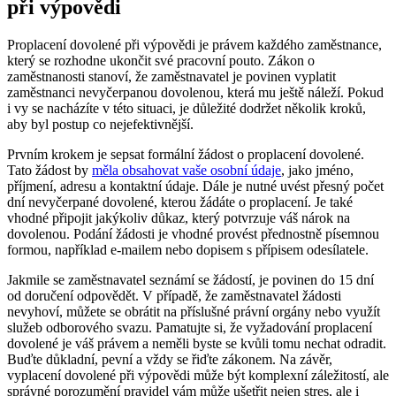
při výpovědi
Proplacení dovolené při⁣ výpovědi‌ je právem každého ⁣zaměstnance,
který se rozhodne⁢ ukončit své pracovní pouto. Zákon o
zaměstnanosti stanoví, ⁢že zaměstnavatel je povinen vyplatit
zaměstnanci⁢ nevyčerpanou dovolenou, která mu ještě náleží. Pokud
i vy se nacházíte v ​této situaci, je důležité dodržet několik kroků,
aby byl postup co nejefektivnější.
Prvním krokem je ‌sepsat formální⁤ žádost o proplacení dovolené.
Tato žádost by
měla obsahovat vaše osobní údaje
, jako jméno,
příjmení,‌ adresu a kontaktní údaje. Dále je ‌nutné uvést přesný počet
dní nevyčerpané dovolené, kterou žádáte o proplacení. Je také
vhodné připojit jakýkoliv důkaz, který potvrzuje váš nárok na
dovolenou. ‍Podání žádosti je ‌vhodné provést ‌přednostně písemnou
formou, například e-mailem nebo dopisem s přípisem odesílatele.
Jakmile se zaměstnavatel seznámí se žádostí, je povinen ⁣do 15 dní
od doručení odpovědět. V⁣ případě, že zaměstnavatel žádosti
nevyhoví, můžete se obrátit na ⁣příslušné ⁢právní‌ orgány nebo využít
služeb odborového svazu.​ Pamatujte si,⁢ že vyžadování proplacení ​
dovolené je váš právem a neměli byste‍ se kvůli tomu nechat odradit.
Buďte ⁤důkladní, pevní a​ vždy se ⁣řiďte zákonem. Na závěr,
vyplacení dovolené při výpovědi může být komplexní záležitostí, ‍ale
​správné porozumění pravidel vám může ušetřit nejen stres,‌ ale i⁣