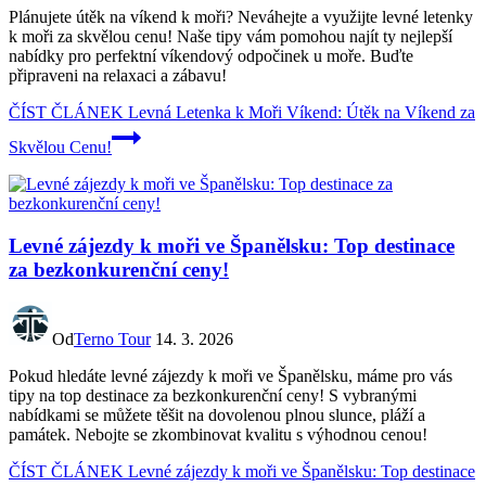
Plánujete útěk na víkend k moři? Neváhejte a využijte levné letenky
k moři za skvělou cenu! Naše tipy vám pomohou najít ty nejlepší
nabídky pro perfektní víkendový odpočinek u moře. Buďte
připraveni na relaxaci a zábavu!
ČÍST ČLÁNEK
Levná Letenka k Moři Víkend: Útěk na Víkend za
Skvělou Cenu!
Levné zájezdy k moři ve Španělsku: Top destinace
za bezkonkurenční ceny!
Od
Terno Tour
14. 3. 2026
Pokud hledáte levné zájezdy k moři ve Španělsku, máme pro vás
tipy na top destinace za bezkonkurenční ceny! S vybranými
nabídkami se můžete těšit na dovolenou plnou slunce, pláží a
památek. Nebojte se zkombinovat kvalitu s výhodnou cenou!
ČÍST ČLÁNEK
Levné zájezdy k moři ve Španělsku: Top destinace