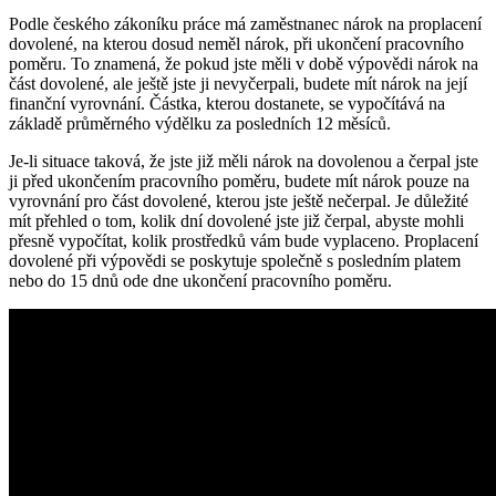
Podle českého zákoníku práce ​má‌ zaměstnanec nárok na proplacení
dovolené, na kterou dosud neměl nárok,‍ při ukončení pracovního
⁢poměru. To znamená, že pokud ⁤jste měli v ​době⁢ výpovědi nárok na
část dovolené, ale ještě jste ji nevyčerpali, budete mít⁤ nárok na její
finanční vyrovnání. Částka, kterou dostanete, se vypočítává na
základě průměrného výdělku za posledních 12 měsíců.
Je-li situace taková, že jste již měli nárok na dovolenou‌ a čerpal jste‌
ji před⁢ ukončením⁣ pracovního poměru, budete mít nárok⁢ pouze na
vyrovnání pro část dovolené, kterou jste ještě ⁤nečerpal. Je důležité
mít přehled o tom, ​kolik dní‌ dovolené jste již ​čerpal, abyste mohli
přesně vypočítat, kolik prostředků vám bude vyplaceno. Proplacení
dovolené‍ při výpovědi se poskytuje společně ⁢s posledním platem
nebo do 15 dnů ode dne‌ ukončení pracovního poměru.