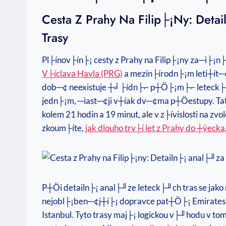
Cesta Z Prahy Na Filip├¡ny: Det
Trasy
Pl├ínov├ín├¡ cesty z Prahy na Filip├¡ny za─ì├¡n
V├íclava Havla (PRG)
a mezin├írodn├¡m leti┼ít─
dob─¢ neexistuje ┼╛├ídn├⌐ p┼Ö├¡m├⌐ leteck├⌐ s
jedn├¡m, ─ìast─¢ji v┼íak dv─¢ma p┼Öestupy. Tat
kolem 21 hodin a 19 minut, ale v z├ívislosti na
zkoum├íte,
jak dlouho trv├í let z Prahy do ┼ÿecka
P┼Öi detailn├¡ anal├╜ze leteck├╜ch tras se jak
nejobl├¡ben─¢j┼í├¡ dopravce pat┼Ö├¡ Emirates s
Istanbul. Tyto trasy maj├¡ logickou v├╜hodu v 