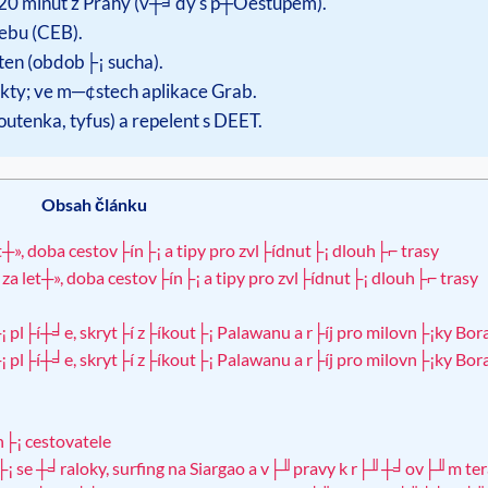
 20 minut z Prahy (v┼╛dy s p┼Öestupem).
ebu (CEB).
en (obdob├¡ sucha).
ekty; ve m─¢stech aplikace Grab.
tenka, tyfus) a repelent s DEET.
Obsah článku
t┼», doba cestov├ín├¡ a tipy pro zvl├ídnut├¡ dlouh├⌐ trasy
za let┼», doba cestov├ín├¡ a tipy pro zvl├ídnut├¡ dlouh├⌐ trasy
 pl├í┼╛e, skryt├í z├íkout├¡ Palawanu a r├íj pro milovn├¡ky Bor
 pl├í┼╛e, skryt├í z├íkout├¡ Palawanu a r├íj pro milovn├¡ky Bor
├¡ cestovatele
├¡ se ┼╛raloky, surfing na Siargao a v├╜pravy k r├╜┼╛ov├╜m te