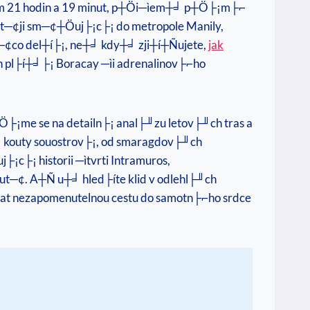
kolem 21 hodin a 19 minut, p┼Öi─ìem┼╛ p┼Ö├¡m├⌐
ìast─¢ji sm─¢┼Öuj├¡c├¡ do metropole Manily,
n─¢co del┼í├¡, ne┼╛ kdy┼╛ zji┼í┼Ñujete,
jak
 pl├í┼╛├¡ Boracay ─ìi adrenalinov├⌐ho
me se na detailn├¡ anal├╜zu letov├╜ch tras a
í├¡ kouty souostrov├¡, od smaragdov├╜ch
c├¡ historii ─ìtvrti Intramuros,
hut─¢. A┼Ñ u┼╛ hled├íte klid v odlehl├╜ch
vat nezapomenutelnou cestu do samotn├⌐ho srdce