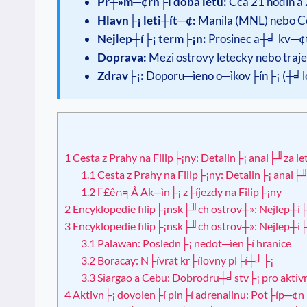
Pr┼»m─¢rn├í doba letu:
Cca 21 hodin a
Hlavn├¡ leti┼ít─¢:
Manila (MNL) nebo C
Nejlep┼í├¡ term├¡n:
Prosinec a┼╛ kv─¢t
Doprava:
Mezi ostrovy letecky nebo traj
Zdrav├¡:
Doporu─ìeno o─ìkov├ín├¡ (┼╛lou
1
Cesta z Prahy na Filip├¡ny: Detailn├¡ anal├╜za le
1.1
Cesta z Prahy na Filip├¡ny: Detailn├¡ anal├╜
1.2
Γ£ê∩╕Å Ak─ìn├¡ z├íjezdy na Filip├¡ny
2
Encyklopedie filip├¡nsk├╜ch ostrov┼»: Nejlep┼í├¡
3
Encyklopedie filip├¡nsk├╜ch ostrov┼»: Nejlep┼í├¡
3.1
Palawan: Posledn├¡ nedot─ìen├í hranice
3.2
Boracay: N├ívrat kr├ílovny pl├í┼╛├¡
3.3
Siargao a Cebu: Dobrodru┼╛stv├¡ pro aktivn
4
Aktivn├¡ dovolen├í pln├í adrenalinu: Pot├íp─¢n