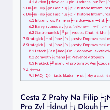
4.1
Aktivn├¡ dovolen├í pln├í adrenalinu: Pot├
5
Du┼íe Filip├¡n: Fascinuj├¡c├¡ historie Intramur
6
Du┼íe Filip├¡n: Fascinuj├¡c├¡ historie Intramur
6.1
Intramuros: Kamenn├⌐ srdce ┼ípan─¢lsk├⌐
6.2
Barvy, rytmus a v├¡ra: Nekone─ìn├⌐ filip├¡n
6.3
Gastronomick├╜ pr┼»vodce: Chut─¢, kter├⌐ 
7
Strategick├⌐ pl├ínov├ín├¡ cesty: Doprava mezi o
8
Strategick├⌐ pl├ínov├ín├¡ cesty: Doprava mezi o
8.1
Leteck├í a n├ímo┼Ön├¡ doprava: Jak efekt
8.2
Zdravotn├¡ manu├íl: Prevence v tropech
8.3
Praktick├╜ manu├íl pro turisty: Pen├¡ze, dat
9
Z├ív─¢r
9.1
FAQ ΓÇô ─îasto kladen├⌐ ot├ízky o cest─¢ n
Cesta Z Prahy Na Filip├¡
Pro Zvl├ídnut├¡ Dlouh├⌐ 