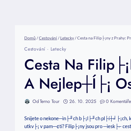
Domů
/
Cestování
/
Letecky
/
Cesta na Filip├¡ny z Prahy: P
Cestování
·
Letecky
Cesta Na Filip├
A Nejlep┼í├¡ Os
Od
Terno Tour
26. 10. 2025
0 Komentář
Snijete o nekone─ìn├╜ch b├¡l├╜ch pl├í┼╛├¡ch
utkv├¡ v pam─¢ti? Filip├¡ny jsou pro ─ìesk├⌐ ce