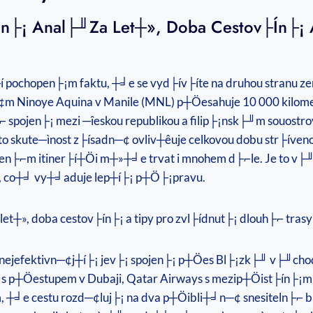
ailn├¡ Anal├╜za Let┼», Doba Cestov├ín├¡ 
├í pochopen├¡m faktu, ┼╛e se vyd├ív├íte na druhou stranu 
¢m Ninoye Aquina v Manile (MNL) p┼Öesahuje 10 000 kilome
pojen├¡ mezi ─îeskou republikou a filip├¡nsk├╜m souostrov
o skute─ìnost z├ísadn─¢ ovliv┼êuje celkovou dobu str├íven
 zvolen├⌐m itiner├í┼Öi m┼»┼╛e trvat i mnohem d├⌐le. Je to 
, co┼╛ vy┼╛aduje lep┼í├¡ p┼Ö├¡pravu.
o nejefektivn─¢j┼í├¡ jev├¡ spojen├¡ p┼Öes Bl├¡zk├╜ v├╜chod
 p┼Öestupem v Dubaji, Qatar Airways s mezip┼Öist├ín├¡m v 
tom, ┼╛e cestu rozd─¢luj├¡ na dva p┼Öibli┼╛n─¢ snesiteln├⌐