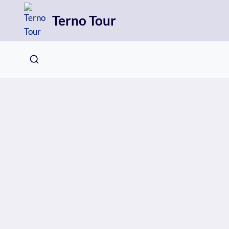
Přeskočit
Terno Tour
na
obsah