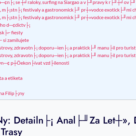
íp─¢n├¡ se ┼╛raloky, surfing na Siargao a v├╜pravy k r├╜┼╛ov├
os, m├¡stn├¡ festivaly a gastronomick├╜ pr┼»vodce exotick├╜mi 
os, m├¡stn├¡ festivaly a gastronomick├╜ pr┼»vodce exotick├╜mi 
ho d─¢dictv├¡
sk├⌐ fiesty
si zamilujete
strovy, zdravotn├¡ doporu─ìen├¡ a praktick├╜ manu├íl pro turist
strovy, zdravotn├¡ doporu─ìen├¡ a praktick├╜ manu├íl pro turist
ivn─¢ p┼Öekon├ívat vzd├ílenosti
a a etiketa
a Filip├¡ny
ny: Detailn├¡ Anal├╜za Let┼»,
Trasy