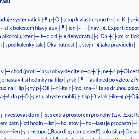
trasu
aduje systematick├╜ p┼Ö├¡stup k vlastn├¡mu t─¢lu. Kl├¡─ì
st k bolestem hlavy a zv├╜┼íen├⌐ ├║nav─¢. Experti doporu
a alkoholu, kter├⌐ t─¢lo d├íle dehydratuj├¡. Dal┼í├¡m kri
├¡ podkolenky tak┼Öka nutnost├¡, stejn─¢ jako pravideln├⌐ 
a v├╜chod (proti ─ìasu) obvykle citeln─¢j┼í├¡ ne┼╛ p┼Öi ce
je nastavit si hodinky na filip├¡nsk├╜ ─ìas ihned po vzletu 
ud na Filip├¡ny p┼Öil├⌐t├íte r├íno, sna┼╛te se druhou polov
a┼╛ do p┼Ö├¡letu, abyste mohli j├¡t sp├ít v lok├íln─¢ p┼Öij
¡ investovat do m├¡st s extra prostorem pro nohy (tzv. „Exi
em patn├ícti hodin ─ìist├⌐ho letov├⌐ho ─ìasu je propastn├╜
ukon─ìen├¡ n├ístupu („Boarding completed“) pokusit p┼Öesun