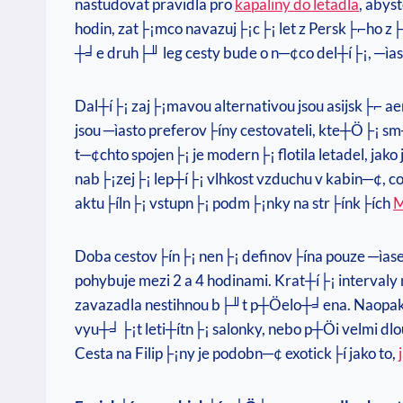
nastudovat pravidla pro
kapaliny do letadla
, abys
hodin, zat├¡mco navazuj├¡c├¡ let z Persk├⌐ho z├í
┼╛e druh├╜ leg cesty bude o n─¢co del┼í├¡, ─ìa
Dal┼í├¡ zaj├¡mavou alternativou jsou asijsk├⌐ ae
jsou ─ìasto preferov├íny cestovateli, kte┼Ö├¡ 
t─¢chto spojen├¡ je modern├¡ flotila letadel, ja
nab├¡zej├¡ lep┼í├¡ vlhkost vzduchu v kabin─¢, c
aktu├íln├¡ vstupn├¡ podm├¡nky na str├ínk├ích
M
Doba cestov├ín├¡ nen├¡ definov├ína pouze ─ìasem
pohybuje mezi 2 a 4 hodinami. Krat┼í├¡ intervaly 
zavazadla nestihnou b├╜t p┼Öelo┼╛ena. Naopak 
vyu┼╛├¡t leti┼ítn├¡ salonky, nebo p┼Öi velmi dl
Cesta na Filip├¡ny je podobn─¢ exotick├í jako to,