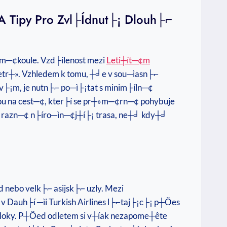
A Tipy Pro Zvl├ídnut├¡ Dlouh├⌐
zem─¢koule. Vzd├ílenost mezi
Leti┼ít─¢m
tr┼». Vzhledem k tomu, ┼╛e v sou─ìasn├⌐
├¡m, je nutn├⌐ po─ì├¡tat s minim├íln─¢
ou na cest─¢, kter├í se pr┼»m─¢rn─¢ pohybuje
v├╜razn─¢ n├íro─ìn─¢j┼í├¡ trasa, ne┼╛ kdy┼╛
 nebo velk├⌐ asijsk├⌐ uzly. Mezi
Dauh├í ─ìi Turkish Airlines l├⌐taj├¡c├¡ p┼Öes
 bloky. P┼Öed odletem si v┼íak nezapome┼ête