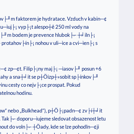
ov├╜m faktorem je hydratace. Vzduch v kabin─¢
─ìuj├¡ vyp├¡t alespo┼ê 250 ml vody na
tick├╜m bodem je prevence hlubok├⌐ ┼╛iln├¡
protahov├ín├¡ nohou v uli─ìce a cvi─ìen├¡ s
st─¢ zp─¢t. Filip├¡ny maj├¡ ─ìasov├╜ posun +6
z Prahy a sna┼╛it se p┼Öizp┼»sobit sp├ínkov├╜
inu cesty co nejv├¡ce prospat. Pokud
atelnou hodinu.
t Row“ nebo „Bulkhead“), p┼Ö├¡padn─¢ zv├í┼╛it
. Tak├⌐ doporu─ìujeme sledovat obsazenost letu
out do voln├⌐ ┼Öady, kde se lze pohodln─¢ji