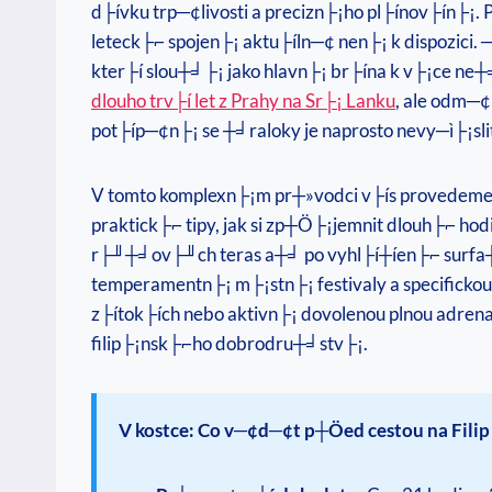
d├ívku trp─¢livosti a precizn├¡ho pl├ínov├ín├¡
leteck├⌐ spojen├¡ aktu├íln─¢ nen├¡ k dispozici.
kter├í slou┼╛├¡ jako hlavn├¡ br├ína k v├¡ce ne
dlouho trv├í let z Prahy na Sr├¡ Lanku
, ale odm─
pot├íp─¢n├¡ se ┼╛raloky je naprosto nevy─ì├¡sli
V tomto komplexn├¡m pr┼»vodci v├ís provedem
praktick├⌐ tipy, jak si zp┼Ö├¡jemnit dlouh├⌐ ho
r├╜┼╛ov├╜ch teras a┼╛ po vyhl├í┼íen├⌐ surfa┼Ös
temperamentn├¡ m├¡stn├¡ festivaly a specifickou
z├ítok├ích nebo aktivn├¡ dovolenou plnou adre
filip├¡nsk├⌐ho dobrodru┼╛stv├¡.
V kostce: Co v─¢d─¢t p┼Öed cestou na Fili