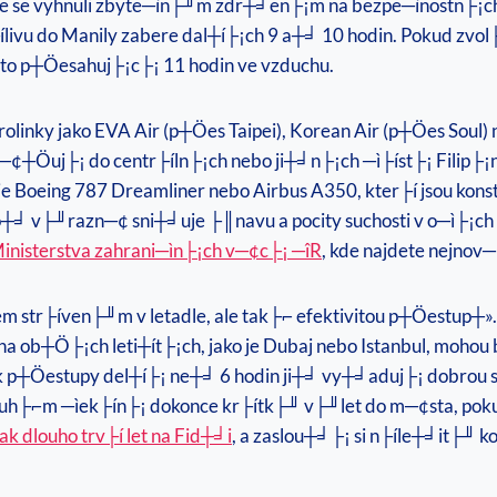
te se vyhnuli zbyte─ìn├╜m zdr┼╛en├¡m na bezpe─ìnostn├¡ch k
livu do Manily zabere dal┼í├¡ch 9 a┼╛ 10 hodin. Pokud zvol├
sto p┼Öesahuj├¡c├¡ 11 hodin ve vzduchu.
rolinky jako EVA Air (p┼Öes Taipei), Korean Air (p┼Öes Soul)
sm─¢┼Öuj├¡ do centr├íln├¡ch nebo ji┼╛n├¡ch ─ì├íst├¡ Filip
ko je Boeing 787 Dreamliner nebo Airbus A350, kter├í jsou ko
o┼╛ v├╜razn─¢ sni┼╛uje ├║navu a pocity suchosti v o─ì├¡ch 
inisterstva zahrani─ìn├¡ch v─¢c├¡ ─îR
, kde najdete nejnov
 str├íven├╜m v letadle, ale tak├⌐ efektivitou p┼Öestup┼». 
na ob┼Ö├¡ch leti┼ít├¡ch, jako je Dubaj nebo Istanbul, mohou 
p┼Öestupy del┼í├¡ ne┼╛ 6 hodin ji┼╛ vy┼╛aduj├¡ dobrou s
ouh├⌐m ─ìek├ín├¡ dokonce kr├ítk├╜ v├╜let do m─¢sta, pokud
jak dlouho trv├í let na Fid┼╛i
, a zaslou┼╛├¡ si n├íle┼╛it├╜ k