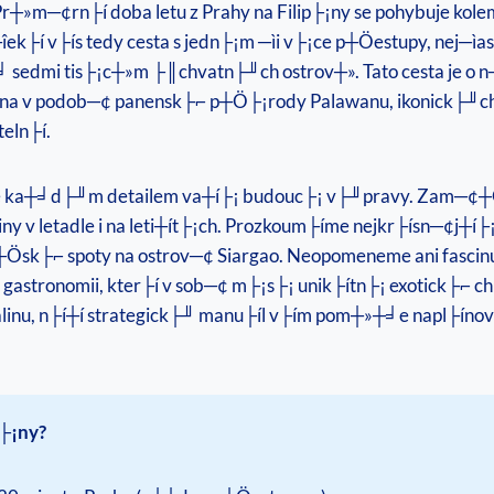
. Pr┼»m─¢rn├í doba letu z Prahy na Filip├¡ny se pohybuje 
 ─îek├í v├ís tedy cesta s jedn├¡m ─ìi v├¡ce p┼Öestupy, nej─
┼╛ sedmi tis├¡c┼»m ├║chvatn├╜ch ostrov┼». Tato cesta je o 
¢na v podob─¢ panensk├⌐ p┼Ö├¡rody Palawanu, ikonick├╜ch
teln├í.
e ka┼╛d├╜m detailem va┼í├¡ budouc├¡ v├╜pravy. Zam─¢┼Ö├¡
diny v letadle i na leti┼ít├¡ch. Prozkoum├íme nejkr├ísn─¢j┼
k├⌐ spoty na ostrov─¢ Siargao. Neopomeneme ani fascinuj├¡
 gastronomii, kter├í v sob─¢ m├¡s├¡ unik├ítn├¡ exotick├⌐ c
nalinu, n├í┼í strategick├╜ manu├íl v├ím pom┼»┼╛e napl├íno
p├¡ny?