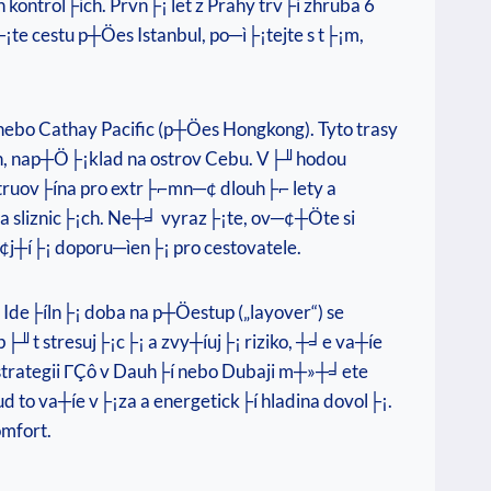
ontrol├ích. Prvn├¡ let z Prahy trv├í zhruba 6
¡te cestu p┼Öes Istanbul, po─ì├¡tejte s t├¡m,
 nebo Cathay Pacific (p┼Öes Hongkong). Tyto trasy
├¡n, nap┼Ö├¡klad na ostrov Cebu. V├╜hodou
nstruov├ína pro extr├⌐mn─¢ dlouh├⌐ lety a
a sliznic├¡ch. Ne┼╛ vyraz├¡te, ov─¢┼Öte si
─¢j┼í├¡ doporu─ìen├¡ pro cestovatele.
Ide├íln├¡ doba na p┼Öestup („layover“) se
b├╜t stresuj├¡c├¡ a zvy┼íuj├¡ riziko, ┼╛e va┼íe
trategii ΓÇô v Dauh├í nebo Dubaji m┼»┼╛ete
 to va┼íe v├¡za a energetick├í hladina dovol├¡.
omfort.