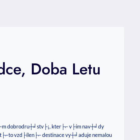
dce, Doba Letu
├⌐m dobrodru┼╛stv├¡, kter├⌐ v├ím nav┼╛dy
do t├⌐to vzd├ílen├⌐ destinace vy┼╛aduje nemalou