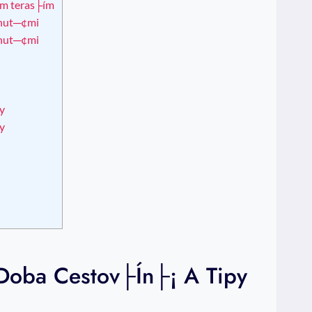
╜m teras├ím
chut─¢mi
chut─¢mi
y
y
 Doba Cestov├ín├¡ A Tipy