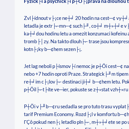
Fyzick├í a psychick├í p┼Ö├¡prava na dlouhou 
Zvl├ídnout v├¡ce ne┼╛ 20 hodin na cest─¢ vy┼╛
letadla je extr├⌐mn─¢ such├╜, co┼╛ m┼»┼╛e v├⌐
ka┼╛dou hodinu letu a omezit konzumaci kofeinu 
tromb├│zy. Na takto dlouh├⌐ trase jsou kompresn
kotn├¡ky b─¢hem sezen├¡.
Jet lag neboli p├ísmov├í nemoc je p┼Öi cest─¢ n
nebo +7 hodin oproti Praze. Strategick├╜m tipem 
re┼╛im c├¡lov├⌐ destinaci ji┼╛ b─¢hem letu. Pok
p┼Öil├⌐t├íte ve─ìer, pokuste se z┼»stat vzh┼»ru 
P┼Öi v├╜b─¢ru sedadla se pro tuto trasu vyplat├
tarif Premium Economy. Rozd├¡l v komfortu b─¢h
ΓÇô pokud nen├¡ letadlo pln├⌐, m┼»┼╛ete se po 