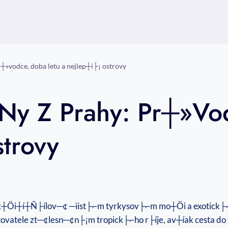
r┼»vodce, doba letu a nejlep┼í├¡ ostrovy
¡ny Z Prahy: Pr┼»vo
trovy
e
, k┼Öi┼í┼Ñ├ílov─¢ ─ìist├⌐m tyrkysov├⌐m mo┼Öi a exotick
stovatele zt─¢lesn─¢n├¡m tropick├⌐ho r├íje, av┼íak cesta 