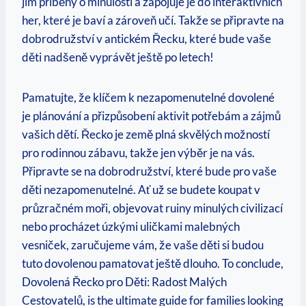
jim příběhy o ⁢minulosti a ⁢zapojuje je do interaktivních
her, které je baví⁤ a zároveň učí. Takže se připravte na
dobrodružství v antickém Řecku, které bude vaše
děti nadšeně vyprávět ještě po letech!
Pamatujte, že klíčem k nezapomenutelné dovolené
je plánování a přizpůsobení‌ aktivit⁤ potřebám⁤ a zájmů
vašich dětí. Řecko je země plná skvělých možností‌
pro rodinnou ⁢zábavu, ⁣takže ⁤jen výběr je ⁣na vás.
Připravte se na dobrodružství, které bude pro vaše
děti nezapomenutelné. Ať už se budete koupat v‍
průzračném ⁢moři, objevovat ruiny minulých ​civilizací
nebo procházet ⁣úzkými uličkami malebných
vesniček, ‍zaručujeme ⁤vám, že ⁢vaše děti si budou
tuto dovolenou pamatovat ještě dlouho. ‌To conclude,
Dovolená Řecko pro Děti: Radost ‍Malých
Cestovatelů, ⁣is the ultimate guide for ⁤families looking