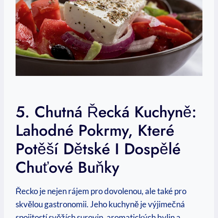
5. Chutná Řecká Kuchyně:
Lahodné‍ Pokrmy, Které
Potěší Dětské I Dospělé
Chuťové Buňky
Řecko je nejen rájem ⁢pro dovolenou, ale také pro
skvělou gastronomii. Jeho kuchyně je výjimečná
spojitostí svěžích surovin, aromatických ‌bylin a⁣