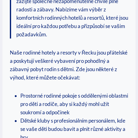
zažijte⁢ společně ⁣nezapomenutelné chvíle plné
radosti a zábavy.⁣ Nabízíme vám výběr z
komfortních rodinných hotelů a resortů,‍ které jsou​
ideální pro každou⁢ potřebu a přizpůsobí se vašim
požadavkům.
Naše rodinné hotely a‌ resorty v Řecku jsou⁢ přátelské
a poskytují veškeré vybavení pro pohodlný a
zábavný pobyt rodin s dětmi.​ Zde jsou některé z
výhod, které můžete očekávat:
Prostorné rodinné pokoje ⁢s oddělenými oblastmi​
pro děti a rodiče, aby si každý mohl užít
soukromí a odpočinek
Dětské kluby s⁤ profesionálním personálem, kde
se ⁣vaše děti budou bavit a plnit různé aktivity a
hry