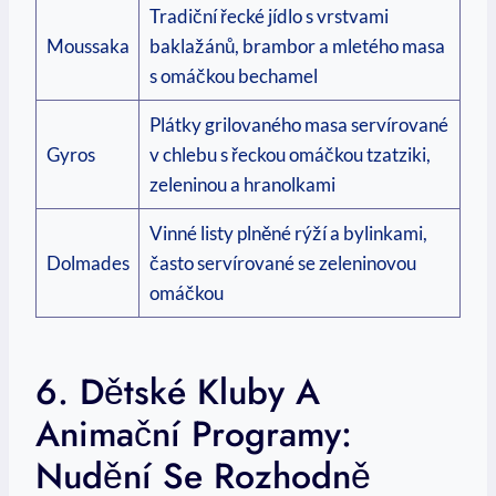
Tradiční řecké‌ jídlo s vrstvami
Moussaka
baklažánů, brambor a mletého masa
s omáčkou bechamel
Plátky grilovaného masa servírované⁢
Gyros
v⁢ chlebu s ⁢řeckou omáčkou tzatziki,
zeleninou ​a hranolkami
Vinné listy plněné rýží a bylinkami,‍
Dolmades
často‍ servírované se zeleninovou​
omáčkou
6. Dětské‌ Kluby ​a
Animační Programy:
Nudění Se Rozhodně