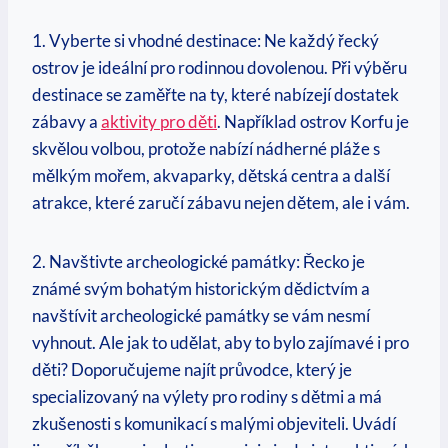
1. Vyberte si vhodné destinace: Ne každý řecký
ostrov je ideální pro rodinnou⁣ dovolenou. Při výběru
destinace se zaměřte na ty, které nabízejí dostatek
zábavy a
aktivity​ pro děti
. Například ostrov Korfu je
skvělou volbou, protože ⁣nabízí⁣ nádherné pláže s
mělkým mořem, akvaparky, dětská centra a další
atrakce,⁤ které zaručí zábavu nejen dětem, ale i vám.
2.⁢ Navštivte archeologické památky: Řecko je
známé svým bohatým historickým‌ dědictvím a
navštívit archeologické památky se vám nesmí
vyhnout. ⁣Ale jak to udělat, aby to bylo zajímavé i pro
děti?​ Doporučujeme najít průvodce, který je
⁤specializovaný na výlety pro rodiny s dětmi a má​
zkušenosti s komunikací s malými objeviteli. Uvádí