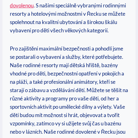
dovolenou
. S našimi speciálně vybranými rodinnými
resorty a hotelovými možnostmi v Řecku se​ můžete
spolehnout na kvalitní‌ ubytování a širokou škálu⁣
vybavení pro děti všech ⁣věkových kategorií.
Pro zajištění maximální‍ bezpečnosti a pohodlí jsme
se postarali o vybavení a služby, které​ potřebujete.
Naše rodinné resorty mají⁣ dětská hřiště, bazény
vhodné pro děti, bezpečnostní‍ opatření v pokojích a
na pláži, a také profesionální ⁣animátory, kteří se
starají o zábavu⁢ a vzdělávání dětí. Můžete se⁣ těšit⁣ na
různé aktivity a programy pro vaše děti, ⁢od her a
sportovních aktivit po⁤ umělecké dílny⁣ a výlety. Vaše
děti budou mít možnost si hrát, ⁢objevovat a tvořit
vzpomínky,⁣ zatímco ‍vy si užijete svůj čas u ⁣bazénu
nebo v lázních. Naše rodinné dovolené v Řecku jsou