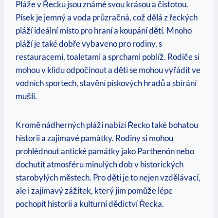
Pláže v Řecku jsou ⁢známé svou krásou a čistotou.
Písek je jemný a ​voda průzračná, což dělá z‍ řeckých
pláží ideální místo pro hraní⁣ a koupání ‍dětí. Mnoho
pláží je také dobře ‍vybaveno pro rodiny, s
restauracemi, toaletami ⁢a ⁤sprchami poblíž. Rodiče si
mohou v klidu odpočinout a ​děti ‌se mohou vyřádit ⁣ve
vodních sportech, stavění pískových hradů ‌a sbírání
mušlí.
Kromě nádherných pláží​ nabízí Řecko také bohatou​
historii a zajímavé památky. Rodiny​ si mohou
⁤prohlédnout antické památky jako ⁤Parthenón ‍nebo
dochutit atmosféru minulých dob v historických
starobylých městech. Pro děti je to nejen vzdělávací,
⁣ale‍ i zajímavý zážitek, který jim pomůže lépe
pochopit ⁣historii a kulturní dědictví Řecka.