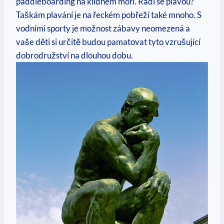
paddleboarding na klidném moři. Rádi⁢ se plavou?
Taškám plavání je na řeckém pobřeží také mnoho. S
vodními sporty je možnost zábavy neomezená ​a ​
vaše děti si​ určitě budou pamatovat tyto vzrušující
dobrodružství na dlouhou dobu.