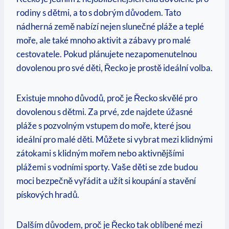
rodiny s dětmi, a to ⁢s dobrým důvodem. Tato
nádherná země nabízí ​nejen slunečné‍ pláže a teplé
moře, ale⁣ také mnoho aktivit a zábavy pro malé
cestovatele. Pokud​ plánujete nezapomenutelnou
dovolenou⁣ pro své děti, Řecko je prostě ideální volba.
Existuje mnoho důvodů, proč je​ Řecko skvělé pro
dovolenou s dětmi. Za prvé, zde najdete⁤ úžasné⁣
pláže​ s pozvolným ‌vstupem do moře, které jsou
ideální⁤ pro ⁣malé ‍děti. Můžete si vybrat mezi klidnými
zátokami s klidným mořem nebo aktivnějšími
plážemi ⁤s vodními sporty.⁤ Vaše děti ⁣se zde budou
moci bezpečně vyřádit a užít si koupání a stavění ​
pískových hradů.
Dalším důvodem, proč je‌ Řecko‍ tak oblíbené⁢ mezi