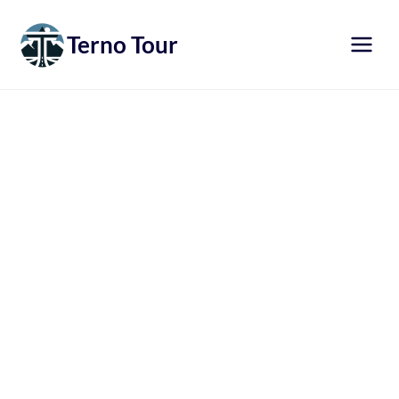
Přeskočit
na
Terno Tour
obsah