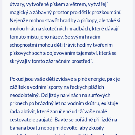
útvary,​ vytvořené pískem a větrem, vytvářejí
magický a zábavný prostor pro děti k‌ prozkoumání.
Nejenže mohou stavět hradby a příkopy,‍ ale také si
mohou hrát⁢ na skutečných hradbách, které dávají‌
tomuto místu jeho název. Se svými hracími
schopnostmi mohou děti trávit hodiny‍ tvořením
pískových soch a objevováním tajemství, která se
skrývají v tomto zázračném prostředí.
Pokud jsou vaše​ děti​ zvídavé a plné energie, pak je
zážitek‌ s ​vodními sporty na řeckých⁢ plážích
neodolatelný. Od jízdy na vlnách na surfových
prknech po brázdný⁢ let na vodním skútru, existuje
řada aktivit, které zaručeně udrží vaše malé
cestovatele zaujaté. Bavte se pořádně‍ při jízdě na
banana⁣ boatu nebo jim dovolte, aby zkusily