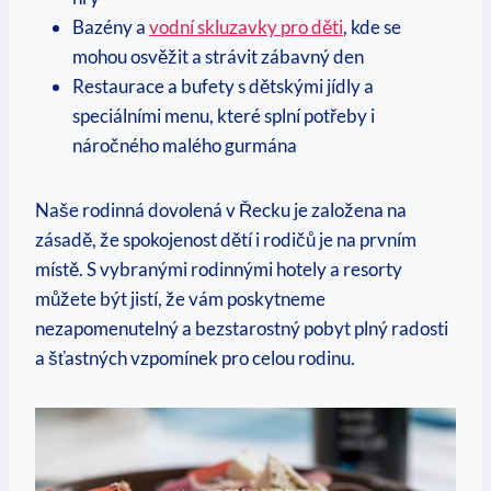
Bazény a
vodní skluzavky pro děti
, kde se
mohou osvěžit a strávit zábavný den
Restaurace a ⁣bufety s dětskými jídly a
speciálními menu, které splní potřeby i
náročného ‍malého gurmána
Naše rodinná dovolená v‌ Řecku je založena na
zásadě, že spokojenost dětí i rodičů​ je⁤ na prvním
místě. S⁢ vybranými rodinnými hotely a⁣ resorty
můžete být jistí, že vám poskytneme
nezapomenutelný a‍ bezstarostný pobyt⁢ plný radosti
a šťastných vzpomínek⁢ pro celou rodinu.