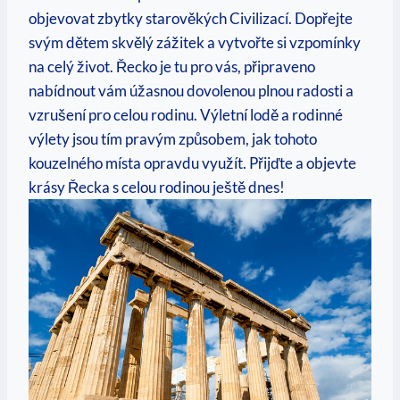
objevovat zbytky ⁤starověkých Civilizací. Dopřejte
svým dětem skvělý ​zážitek⁤ a vytvořte si ‌vzpomínky
na celý život. Řecko je tu pro⁣ vás, připraveno ​
nabídnout vám úžasnou dovolenou plnou radosti⁢ a​
vzrušení pro celou rodinu. Výletní lodě a ⁣rodinné
výlety‍ jsou tím pravým způsobem, jak tohoto
kouzelného místa opravdu ⁢využít. Přijďte a objevte
krásy Řecka s celou⁤ rodinou ještě dnes!