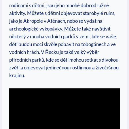
rodinami s dětmi, jsou jeho mnohé dobrodružné
aktivity. ​Můžete s dětmi objevovat starobylé ruins,
jako⁢ je Akropole v‌ Aténách, nebo se vydat na
archeologické vykopávky. Můžete také navštívit
některý z mnoha vodních⁤ parků v‍ zemi, kde se vaše​
děti budou moci skvěle pobavit na tobogánech a ve
⁢vodních hrách. V Řecku je také​ velký výběr
přírodních parků, kde se⁣ děti mohou setkat s divokou
zvěří a objevovat jedinečnou rostlinnou a živočišnou
krajinu.