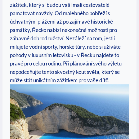
zážitek, který⁣ si budou vaši malí ‍cestovatelé
‌pamatovat navždy. Od malebného pobřeží s
úchvatnými plážemi až po zajímavé⁢ historické
památky, Řecko nabízí nekonečné možnosti pro
zábavné dobrodružství. Nezáleží na tom,⁣ jestli​
milujete vodní sporty, horské túry, ⁢nebo si užíváte
pohody v ⁣luxusním letovisku -‌ v Řecku najdete ‌to
pravé pro celou rodinu. Při plánování svého výletu
nepodceňujte tento‌ skvostný kout ⁢světa, který se
může stát‌ unikátním zážitkem pro vaše dítě.