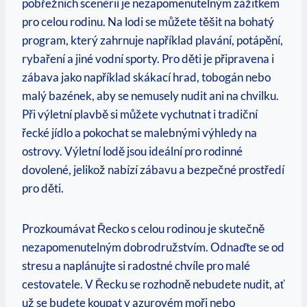
‌pobřežních scenérií je nezapomenutelným zážitkem
‍pro celou ​rodinu. Na lodi se můžete těšit⁢ na bohatý
program, který zahrnuje například plavání, potápění,
rybaření a jiné ‍vodní sporty. Pro děti ‌je​ připravena ‍i
zábava jako například skákací hrad, tobogán nebo
malý bazének, aby se nemusely nudit ani na chvilku.
Při výletní plavbě si můžete vychutnat i tradiční
řecké jídlo a pokochat ⁤se malebnými ⁤výhledy na
ostrovy. Výletní​ lodě jsou ideální pro rodinné
dovolené, jelikož ⁤nabízí⁢ zábavu a‌ bezpečné ⁤prostředí
pro děti.
Prozkoumávat ⁢Řecko s celou rodinou je skutečně
nezapomenutelným dobrodružstvím. Odnaďte se od
stresu a naplánujte si radostné chvíle pro malé
cestovatele. V Řecku se rozhodně ‌nebudete ⁢nudit, ať
už se budete​ koupat v azurovém moři ​nebo