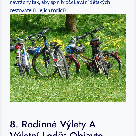
navrženy tak, aby splnily očekávání​ dětských⁣
cestovatelů i jejich rodičů.
8. Rodinné Výlety A
Výletní Lodě: Objavte