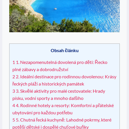
Obsah článku
1
1. Nezapomenutelná dovolená pro děti: Řecko
plné ⁢zábavy⁣ a ⁢dobrodružství
2
2. Ideální destinace pro rodinnou dovolenou: Krásy
řeckých pláží a historických památek
3
3. Skvělé ⁢aktivity pro malé cestovatele: Hrady
písku, vodní sporty a mnoho ⁤dalšího
4
4. Rodinné hotely a resorty: Komfortní a přátelské
ubytování pro každou potřebu
5
5. Chutná řecká kuchyně: Lahodné‍ pokrmy, které
potěší dětské i dospělé chuťové buňky