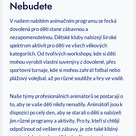
Nebudete
V našem ‌nabitém ⁣animačním programu se řecká
dovolená pro děti stane zábavnou a
nezapomenutelnou. Dětské kluby nabízejí široké
spektrum aktivit pro děti ve všech věkových
kategoriích. Od tvořivých workshopy, kde si děti
mohou vyrobit vlastní suvenýry z dovolené, přes
sportovní ‌turnaje, kde si mohou zahrát fotbal nebo‍
plážový​ volejbal, až po ⁤různé soutěže a hry ve vodě.
Naše ⁢týmy profesionálních ‌animátorů se postarají⁣ o
to, ⁣aby se ​vaše děti nikdy‌ nenudily. Animátoři jsou k
⁢dispozici po celý den, aby se starali ⁣o děti ‌a nabízeli
jim různé programy ‍a aktivity. Pro ty, kteří si chtějí
odpočinout od veškeré zábavy, je⁢ zde​ také klidný