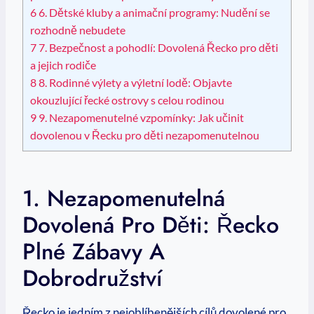
6
6. Dětské‌ kluby ​a animační programy: Nudění se
rozhodně nebudete
7
7. Bezpečnost a pohodlí:⁢ Dovolená Řecko pro děti
a⁣ jejich rodiče
8
8. Rodinné výlety a výletní lodě: Objavte
‍okouzlující řecké ostrovy ⁤s celou rodinou
9
9. Nezapomenutelné vzpomínky:⁣ Jak učinit
dovolenou v Řecku pro děti nezapomenutelnou
1. Nezapomenutelná
Dovolená Pro Děti: Řecko
Plné ⁢zábavy⁣ A
⁢dobrodružství
Řecko je jedním z nejoblíbenějších cílů dovolené⁢ pro⁤