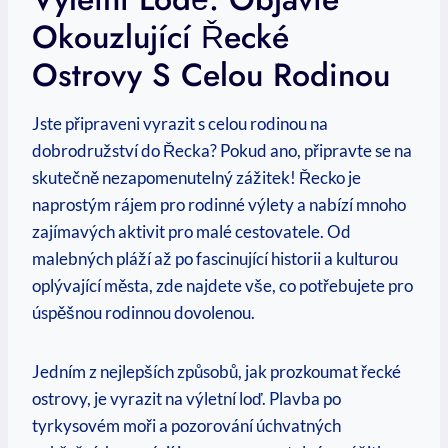
‍okouzlující Řecké
Ostrovy ⁤s Celou Rodinou
Jste připraveni vyrazit s celou rodinou na
dobrodružství do Řecka? Pokud ⁢ano, připravte se na
skutečně nezapomenutelný zážitek! Řecko je
naprostým rájem pro rodinné výlety ⁢a‌ nabízí mnoho
zajímavých aktivit pro ​malé cestovatele. Od
malebných ‍pláží až ​po fascinující historii a kulturou ​
oplývající města, zde najdete vše, co potřebujete pro
úspěšnou rodinnou dovolenou.
Jedním‌ z nejlepších způsobů, jak prozkoumat řecké
ostrovy, je vyrazit ‍na výletní loď. Plavba po⁤
tyrkysovém moři a pozorování‌ úchvatných