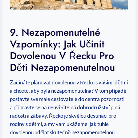
9. Nezapomenutelné
Vzpomínky:⁣ Jak Učinit
Dovolenou V Řecku Pro
Děti Nezapomenutelnou
Začínáte plánovat dovolenou ​v Řecku s vašimi dětmi
a chcete, aby byla nezapomenutelná? ​V tom​ případě
‍postavte⁢ své malé cestovatele ‌do centra pozornosti
a připravte se na neuvěřitelná dobrodružství plná
radosti a zábavy. Řecko je skvělou destinací pro
rodiny s dětmi, a my vám ukážeme, jak tuhle
dovolenou udělat skutečně nezapomenutelnou.