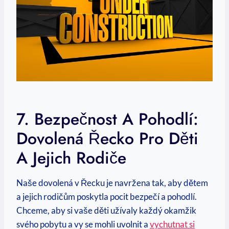
7. Bezpečnost A Pohodlí:⁢
Dovolená Řecko Pro Děti
A⁣ Jejich Rodiče
Naše ‌dovolená v Řecku je navržena tak, aby dětem
a jejich rodičům poskytla pocit bezpečí a pohodlí.
Chceme, ⁢aby ⁢si vaše děti užívaly každý okamžik
svého pobytu a ​vy se mohli ⁢uvolnit ⁣a
vychutnat si