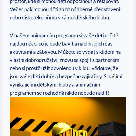
prostor, kde si mohou děti odpočinout a‌ relaxovat. ​
Večer pak mohou děti zažít nádherné představení
‍nebo diskotéku přímo v rámci‌ dětského klubu.
V našem⁤ animačním programu si vaše děti určitě‌
najdou něco, co je bude bavit a naplní jejich čas
aktivitami a zábavou. Můžete se vydat s klidem ‍na
vlastní dobrodružství, ⁤znovu se spojit ⁣s partnerem
nebo‍ si ⁢prostě užít dovolenou​ v klidu, vědouce, že​
jsou vaše ⁢děti dobře ⁢a bezpečně zajištěny.⁣ S našimi
vynikajícími dětskými kluby a animačním
programem se‍ rozhodně nikdo nebude nudit!