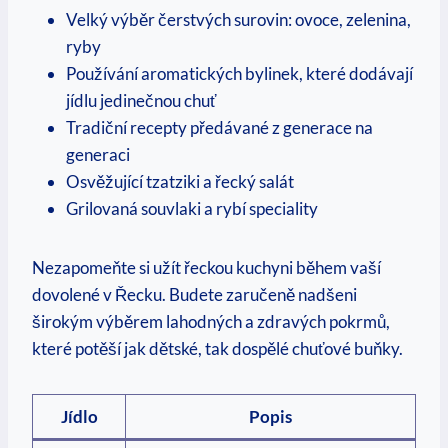
Velký výběr ⁢čerstvých surovin:​ ovoce, zelenina,
ryby
Používání aromatických⁢ bylinek, ‍které dodávají
jídlu jedinečnou chuť
Tradiční⁣ recepty předávané z ‍generace ⁢na
generaci
Osvěžující tzatziki a řecký salát
Grilovaná souvlaki a rybí speciality
Nezapomeňte si‍ užít řeckou kuchyni během vaší‌
dovolené v Řecku.​ Budete zaručeně nadšeni
širokým výběrem lahodných a zdravých pokrmů,
které potěší ‌jak dětské, tak dospělé chuťové buňky.
Jídlo
Popis