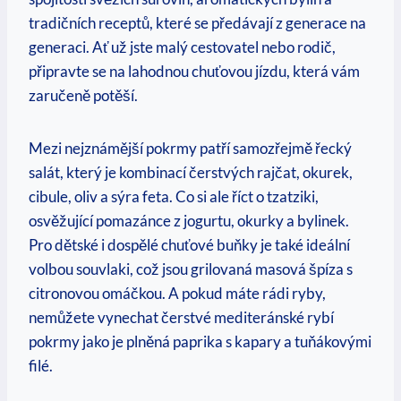
tradičních receptů, které‍ se předávají z generace na
generaci. Ať už jste malý cestovatel nebo rodič,
připravte se na lahodnou chuťovou jízdu, ⁤která vám
zaručeně ‌potěší.
Mezi nejznámější⁣ pokrmy patří samozřejmě​ řecký
salát, který je kombinací čerstvých rajčat, okurek,
cibule, oliv a sýra feta. Co si ale říct o​ tzatziki,
osvěžující pomazánce z jogurtu, okurky‍ a bylinek.⁤
Pro dětské i dospělé chuťové buňky je také⁢ ideální
volbou souvlaki, což jsou grilovaná masová⁤ špíza s
citronovou omáčkou. A pokud máte rádi ryby,
nemůžete vynechat čerstvé mediteránské rybí
pokrmy jako je plněná paprika s kapary a tuňákovými
filé.