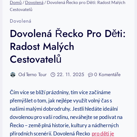
Domů
/
Dovolená
/
Dovolená Řecko pro Děti: Radost Malých
Cestovatelů
Dovolená
Dovolená Řecko Pro Děti:
Radost Malých
Cestovatelů
Od
Terno Tour
22. 11. 2025
0 Komentáře
Čím více se blíží prázdniny, tím více začínáme
přemýšlet o tom, jak ​nejlépe využít volný čas‍ s
našimi malými dobrodruhy. Jestli hledáte ideální
dovolenou pro vaši rodinu,⁤ neváhejte se podívat na
Řecko – země plná historie, kultury a nádherných
přírodních scenérií. Dovolená Řecko ‍
pro děti ‌je