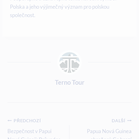
Polska a jeho výjimečný význam pro polskou
společnost.
Terno Tour
Navigace
PŘEDCHOZÍ
DALŠÍ
Pro
Bezpečnost v Papui
Papua Nová Guinea