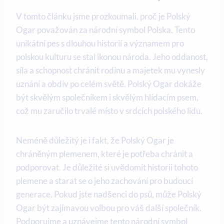
V tomto článku jsme prozkoumali, proč je Polský
Ogar považován za národní symbol Polska. Tento
unikátní pes s dlouhou historií a významem pro
polskou kulturu se stal ikonou národa. Jeho oddanost,
síla a schopnost chránit rodinu a majetek mu vynesly
uznání a obdiv po celém světě. Polský Ogar dokáže
být skvělým společníkem i skvělým hlídacím psem,
což mu zaručilo trvalé místo v srdcích polského lidu.
Neméně důležitý je i fakt, že Polský Ogar je
chráněným plemenem, které je potřeba chránit a
podporovat. Je důležité si uvědomit historii tohoto
plemene a starat se o jeho zachování pro budoucí
generace. Pokud jste nadšenci do psů, může Polský
Ogar být zajímavou volbou pro váš další společník.
Podporujme a uznávejme tento národní symbol