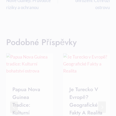
Nové Guineji: Průvodce
ohrožení: Co hrozí
Příspěvek
riziky a ochranou
ostrovu
Podobné Příspěvky
Papua Nova
Je Turecko V
Guinea
Evropě?
Tradice:
Geografické
Kulturní
Fakty A Realita