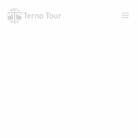
Přeskočit
na
Terno Tour
obsah