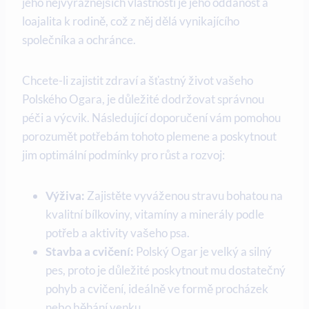
jeho nejvýraznějších vlastností je jeho oddanost a
loajalita k rodině, což z něj dělá vynikajícího
společníka a ochránce.
Chcete-li zajistit zdraví a šťastný život vašeho
Polského Ogara, je důležité dodržovat správnou
péči a výcvik. Následující doporučení vám pomohou
porozumět potřebám tohoto plemene a poskytnout
jim optimální podmínky pro růst a rozvoj:
Výživa:
Zajistěte vyváženou stravu bohatou na
kvalitní bílkoviny, vitamíny a minerály podle
potřeb a aktivity vašeho psa.
Stavba a cvičení:
Polský Ogar je velký a silný
pes, proto je důležité poskytnout mu dostatečný
pohyb a cvičení, ideálně ve formě procházek
nebo běhání venku.