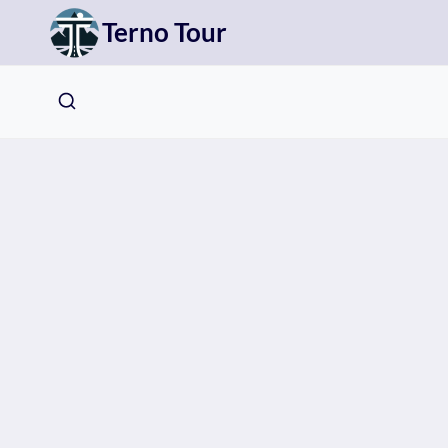
Přeskočit
Terno Tour
na
obsah