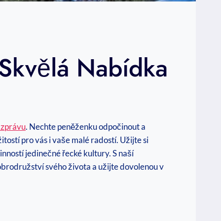
Skvělá Nabídka
 zprávu
. Nechte peněženku odpočinout a
stí pro vás i vaše⁢ malé radostí. Užijte si
ností jedinečné ‍řecké kultury.‍ S naší
obrodružství svého života a užijte dovolenou v