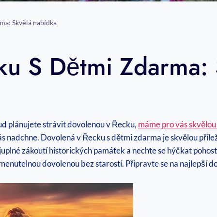
ma: Skvělá nabídka
ku S Dětmi Zdarma: 
ud plánujete strávit dovolenou v Řecku,‌
máme ⁣pro vás skvělou
s ‍nadchne. Dovolená v Řecku s dětmi zdarma je skvělou příležito
uplné zákoutí historických ‍památek a nechte⁢ se ⁤hýčkat pohostin
nutelnou ‍dovolenou‍ bez starostí. Připravte se na najlepší ‌d