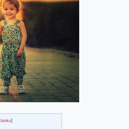
článku
]