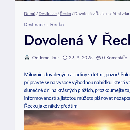
Domů
/
Destinace
/
Řecko
/
Dovolená v Řecku s dětmi zdar
Destinace
·
Řecko
Dovolená V Řec
Od
Terno Tour
29. 9. 2025
0 Komentáře
Milovníci​ dovolených a rodiny⁣ s dětmi, pozor! Pok
připravte se ​na vysoce ‌výhodnou nabídku, ‍která vá
slunečné dni na ⁢krásných plážích,⁤ prozkoumejte taj
informovaností a jistotou můžete plánovat nezapome
Řecku jako nikdy předtím.