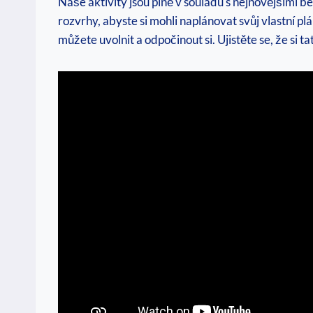
Naše aktivity jsou plně v souladu s nejnovějšími bez
rozvrhy, abyste si mohli naplánovat svůj vlastní plán
můžete uvolnit a odpočinout si. Ujistěte se,⁤ že si‌ 