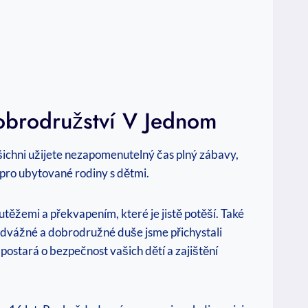
Dobrodružství V‍ Jednom
 všichni užijete nezapomenutelný‍ čas plný zábavy,
a pro ⁤ubytované rodiny s dětmi.
těžemi ⁤a překvapením, které je‍ jistě potěší. Také
ty odvážné a ‍dobrodružné duše jsme přichystali
ostará o‌ bezpečnost vašich dětí a‌ zajištění