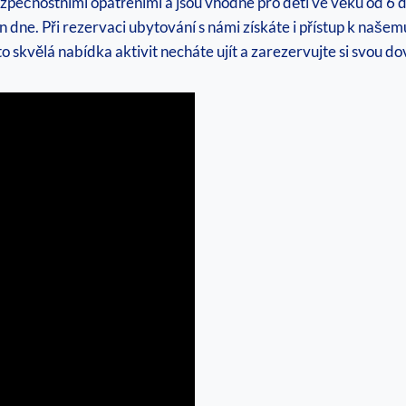
pečnostními opatřeními a jsou vhodné‌ pro děti⁣ ve věku od 6 ​do
⁢ dne. Při rezervaci ubytování s námi získáte i⁢ přístup k našemu 
tato skvělá ⁤nabídka aktivit necháte ujít a zarezervujte‍ si svou 