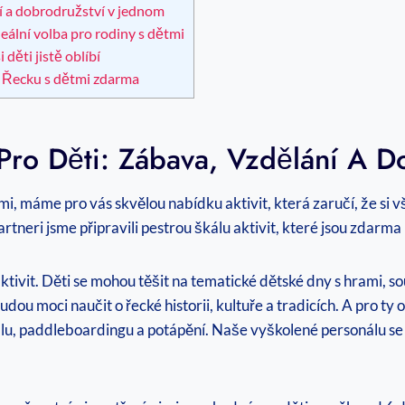
ní a dobrodružství v‍ jednom
eální⁢ volba pro rodiny s dětmi
děti‌ jistě oblíbí
v⁣ Řecku s dětmi zdarma
 Pro Děti: Zábava,⁤ Vzdělání A 
i, máme pro​ vás skvělou nabídku⁣ aktivit, která ‌zaručí, že si
artneri ​jsme připravili pestrou škálu⁤ aktivit, které jsou zdarm
vit. Děti ​se mohou těšit​ na tematické⁣ dětské dny s hrami, sou
dou​ moci naučit o řecké​ historii, ⁢kultuře a tradicích. A pro 
balu, paddleboardingu a potápění. Naše ⁤vyškolené personálu se p