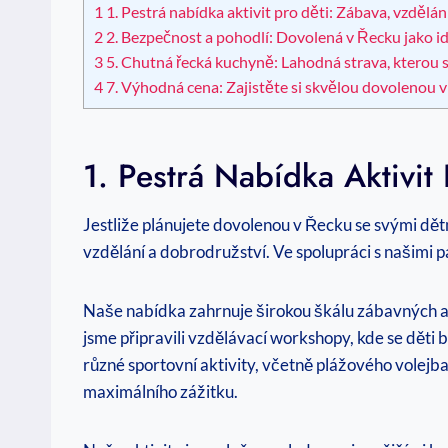
1
1. Pestrá nabídka aktivit pro děti: Zábava,⁤ vzdělá
2
2. ‌Bezpečnost a pohodlí: Dovolená v Řecku jako id
3
5. Chutná řecká⁢ kuchyně: ⁤Lahodná strava, kterou si⁤ 
4
7. Výhodná ⁤cena: Zajistěte⁣ si skvělou ‍dovolenou 
1. Pestrá Nabídka Aktivit
Jestliže plánujete dovolenou v Řecku se⁣ svými dětm
vzdělání ‌a ⁤dobrodružství. Ve spolupráci s ‌našimi p
Naše nabídka⁤ zahrnuje širokou škálu​ zábavných akti
jsme připravili vzdělávací workshopy, kde se děti bu
‍různé sportovní⁢ aktivity, včetně ‌plážového volej
maximálního ‍zážitku.