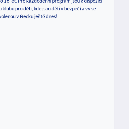
 16 ‍let.‌ Pro každodenní program jsou k dispozici⁤
klubu⁢ pro děti,⁣ kde jsou děti v bezpečí a vy se
dovolenou​ v Řecku ještě dnes!