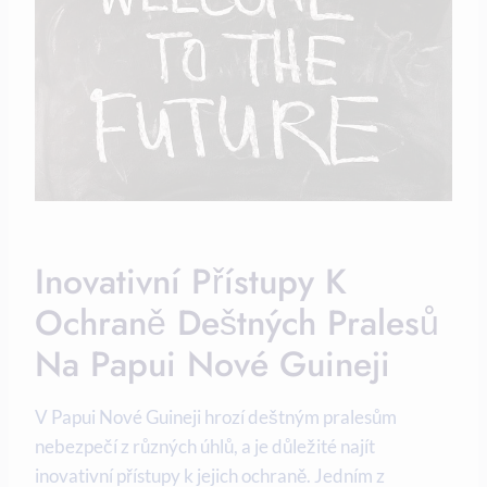
Inovativní Přístupy K
⁣ochraně ​deštných Pralesů
Na Papui Nové Guineji
V Papui ⁤Nové⁢ Guineji hrozí​ deštným pralesům
nebezpečí z různých úhlů, a je důležité najít
inovativní ‌přístupy k ⁢jejich⁣ ochraně. Jedním z