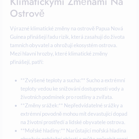
Klimatickými ⁤změnami Na
Ostrově
Výrazné klimatické změny na ostrově‍ Papua Nová
Guinea‍ přinášejí řadu ⁢rizik, která zasahují do ‍života‌
tamních ⁤obyvatel a ohrožují ⁣ekosystém ostrova.
Mezi hlavní ‌hrozby, které klimatické změny​
přinášejí, patří:
**Zvýšené teploty a⁤ sucha:** Sucho a extrémní
teploty vedou ⁢ke snižování‌ dostupnosti⁤ vody a
životních⁢ podmínek pro rostliny a zvířata.
**Změny ⁢srážek:** Nepředvídatelné srážky a
extrémní povodně mohou ⁢mít devastující dopad⁢
na‌ životní ‍prostředí a lidské ⁤obyvatele ostrova.
**Mořské hladiny:** Narůstající mořská hladina⁣
ohrožuje ⁢pobřežní‍ oblasti a může ‍způsobit erozi