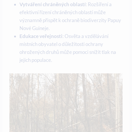
Vytváření chráněných​ oblastí
: Rozšíření⁣ a
efektivní řízení chráněných oblastí může
⁤významně přispět k ochraně‌ biodiverzity Papuy
Nové⁢ Guineje.
Edukace veřejnosti
: Osvěta a vzdělávání
⁣místních obyvatel ⁣o⁢ důležitosti ⁤ochrany
ohrožených ⁤druhů⁢ může pomoci ⁣snížit tlak⁣ na
jejich populace.