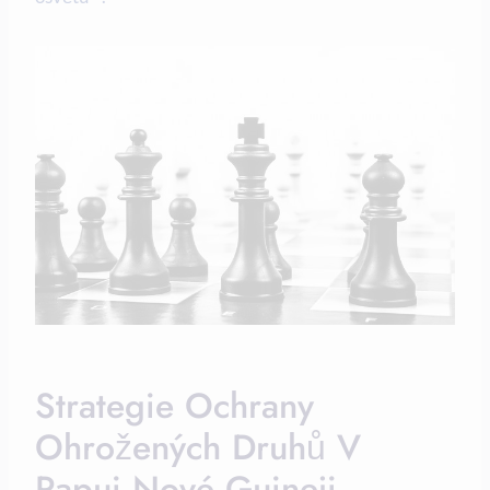
Strategie Ochrany
Ohrožených Druhů V
Papui⁤ Nové Guineji