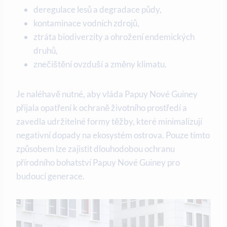
deregulace lesů a degradace půdy,
kontaminace​ vodních ​zdrojů,
ztráta biodiverzity a ohrožení endemických
druhů,
znečištění ‌ovzduší a⁤ změny klimatu.
Je naléhavě ⁢nutné, ⁢aby vláda⁢ Papuy Nové Guiney
přijala opatření k ochraně životního prostředí ⁣a
zavedla udržitelné formy těžby, které minimalizují
negativní dopady na ekosystém ostrova. Pouze tímto
způsobem ⁤lze zajistit dlouhodobou ochranu
přírodního⁢ bohatství Papuy ⁣Nové Guiney pro
budoucí⁤ generace.