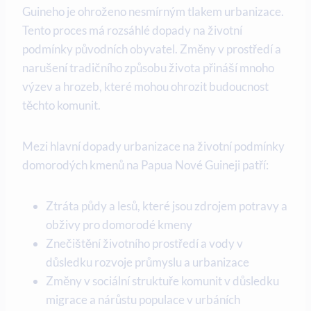
Guineho je ohroženo ⁣nesmírným tlakem ‍urbanizace.
Tento proces ⁤má ⁤rozsáhlé dopady na životní
podmínky původních obyvatel. Změny v⁢ prostředí a
⁢narušení ⁣tradičního způsobu života přináší mnoho‌
výzev ⁣a hrozeb, které mohou ohrozit budoucnost
těchto ​komunit.
Mezi hlavní dopady urbanizace⁤ na životní podmínky​
domorodých kmenů ⁤na Papua Nové Guineji⁣ patří:
Ztráta půdy a lesů,⁣ které ‌jsou‌ zdrojem potravy‌ a
obživy pro ⁢domorodé kmeny
Znečištění ⁢životního⁤ prostředí ‌a vody v
důsledku rozvoje⁤ průmyslu a urbanizace
Změny v sociální ​struktuře komunit v důsledku
migrace a nárůstu populace‌ v urbáních