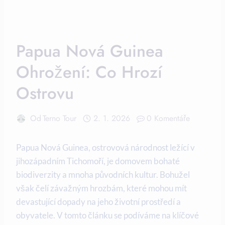
Papua Nová Guinea
Ohrožení: Co Hrozí
Ostrovu
Od
Terno Tour
2. 1. 2026
0 Komentáře
Papua Nová Guinea, ostrovová národnost ležící v
jihozápadním Tichomoří, je domovem ‍bohaté
biodiverzity a mnoha původních kultur.⁣ Bohužel
však⁣ čelí závažným hrozbám, které mohou mít
devastující dopady na ⁤jeho⁤ životní prostředí a
obyvatele. V tomto článku se⁣ podíváme na‌ klíčové