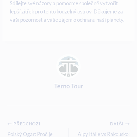
Sdílejte své názory a pomocme‌ společně vytvořit
lepší zítřek ⁢pro tento kouzelný ostrov. Děkujeme za
vaši pozornost a váše zájem o‍ ochranu⁣ naší planety.
Terno Tour
Navigace
PŘEDCHOZÍ
DALŠÍ
Pro
Polský Ogar: Proč je
Alpy Itálie vs Rakousko: