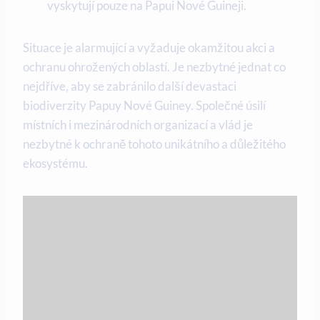
vyskytují pouze na Papui ‌Nové ​Guineji.
Situace je alarmující‌ a vyžaduje okamžitou akci a
ochranu ohrožených oblastí.‍ Je nezbytné jednat co
nejdříve, aby se⁤ zabránilo další devastaci​
biodiverzity⁤ Papuy⁤ Nové Guiney. Společné ⁢úsilí
místních i mezinárodních organizací a vlád ​je
nezbytné k ochraně tohoto unikátního a důležitého
ekosystému.