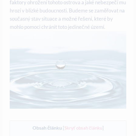
faktory ohrožení tohoto‌ ostrova a ​jaké nebezpečí mu
⁢hrozí ⁤v ⁢blízké budoucnosti. Budeme ⁢se​ zaměřovat na
současný stav ⁢situace a⁤ možné řešení, které⁢ by
⁤mohlo pomoci chránit toto jedinečné ⁤území.
Obsah článku
[
Skryť obsah článku
]