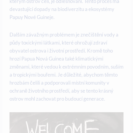
kterým ‍ostrov čelí, je ‍odlesňování. Tento proces má
devastující dopady na biodiverzitu a ‌ekosystémy
Papuy Nové Guineje.
Dalším ⁣závažným problémem je znečištění vody⁢ a
půdy toxickými ⁣látkami,⁤ které ohrožují zdraví
obyvatel ostrova i​ životní prostředí.⁣ Kromě toho
hrozí Papua Nová Guinea také klimatickými
změnami, které vedou k extrémním povodním, ‍suším
a tropickými bouřemi.⁤ Je důležité,‌ abychom těmto
hrozbám ⁢čelili⁢ a podporovali místní komunity v
ochraně životního prostředí, aby‌ se tento krásný
ostrov mohl zachovat pro budoucí generace.