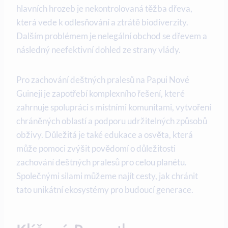
hlavních ⁤hrozeb je nekontrolovaná ‍těžba dřeva,
která vede‍ k⁣ odlesňování ​a⁤ ztrátě biodiverzity.
Dalším ⁣problémem ⁢je nelegální obchod se‍ dřevem⁤ a
⁣následný neefektivní ⁢dohled ze ‌strany vlády.
Pro ‌zachování‌ deštných pralesů na Papui Nové
Guineji​ je zapotřebí komplexního ​řešení, které
zahrnuje spolupráci s‍ místními komunitami, vytvoření
‌chráněných oblastí a podporu udržitelných⁣ způsobů
obživy. ‌Důležitá je také edukace a osvěta, která⁢
může​ pomoci ​zvýšit⁣ povědomí o ⁤důležitosti
‌zachování deštných‍ pralesů pro celou planétu.
Společnými silami můžeme najít cesty, jak chránit‍
tato unikátní ⁤ekosystémy⁢ pro budoucí generace.