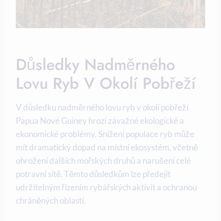
Důsledky Nadměrného‌
Lovu Ryb V ⁤okolí ‌pobřeží
V důsledku nadměrného lovu ryb ‌v okolí ‌pobřeží
Papua Nové ​Guiney ⁤hrozí ⁣závažné ekologické⁤ a⁢
ekonomické problémy. Snížení populace ryb může
mít dramatický dopad na ⁣místní⁣ ekosystém, včetně
ohrožení‌ dalších mořských druhů a narušení celé
⁣potravní sítě.⁣ Těmto​ důsledkům lze‍ předejít
udržitelným řízením ‍rybářských aktivit a ochranou
chráněných oblastí.