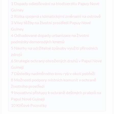
1
Dopady ⁢odlesňování‍ na biodiverzitu Papuy ‌Nové
Guiney
2
Rizika spojená s⁣ klimatickými ⁤změnami na ostrově
3
Vlivy těžby ⁣na životní prostředí ‌Papuy‍ Nové
Guiney
4
Odhadované⁢ dopady urbanizace​ na životní
podmínky domorodých ⁣kmenů
5
Návrhy na udržitelné způsoby ‌využití ​přírodních‌
zdrojů
6
Strategie ochrany ohrožených druhů v Papui⁤ Nové
Guineji
7
Důsledky nadměrného‌ lovu ryb v ⁤okolí ‌pobřeží
8
Možnosti podpory místních komunit‍ v ochraně​
životního⁣ prostředí
9
Inovativní přístupy k ⁣ochraně ​deštných pralesů na
Papui Nové Guineji
10
Klíčové ⁤Poznatky