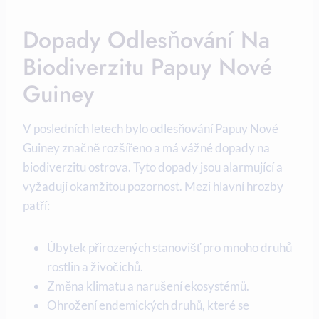
Dopady ⁢odlesňování‍ Na
Biodiverzitu Papuy ‌Nové
Guiney
V ​posledních​ letech bylo ⁤odlesňování Papuy Nové
Guiney značně ⁤rozšířeno​ a ‌má vážné dopady na‍
biodiverzitu ostrova. ⁢Tyto dopady jsou alarmující a
vyžadují okamžitou pozornost. Mezi hlavní hrozby
patří:
Úbytek přirozených stanovišť pro​ mnoho druhů
rostlin a živočichů.
Změna klimatu ⁣a ⁣narušení ekosystémů.
Ohrožení endemických druhů, které ⁤se