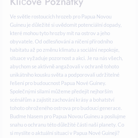
Klíčové ⁤Poznatky
Ve světle ⁣rostoucích hrozeb ⁢pro Papua Novou
Guineu je důležité ⁣si ​uvědomit potenciální‍ dopady,
které mohou tyto hrozby mít na ostrov a jeho⁣
obyvatele. Od odlesňování ⁤a ničení⁣ přírodního
habitatu ⁣až po ‌změnu klimatu a sociální⁤ nepokoje,
situace vyžaduje pozornost a ‍akci.⁣ Je na ‍nás všech,
abychom ⁢se aktivně‍ angažovali v ochraně tohoto
unikátního kousku světa a podporovali udržitelné
⁤řešení pro budoucnost Papua ⁤Nové Guiney.
Společnými silami můžeme předejít nejhorším
scénářům a zajistit​ zachování⁣ krásy ‌a bohatství
tohoto ohroženého ​ostrova ‌pro budoucí generace.
Buďme hlasem‌ pro⁢ Papua Novou⁣ Guineu a posilujme
snahu o ochranu této důležité ​části naší planety. Co
si ​myslíte‍ o aktuální ‌situaci v ‌Papua Nové Guineji?