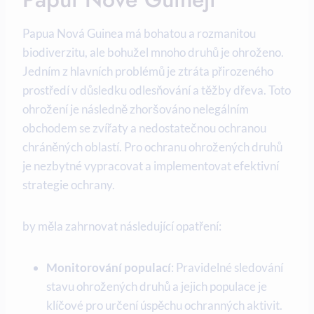
Papua Nová Guinea má bohatou a rozmanitou
biodiverzitu, ale bohužel mnoho druhů je ohroženo.
Jedním z hlavních problémů je ztráta⁢ přirozeného
prostředí ‍v důsledku odlesňování a těžby dřeva. Toto
ohrožení je následně zhoršováno nelegálním
obchodem ​se zvířaty ‌a⁢ nedostatečnou ochranou
chráněných oblastí. Pro ⁣ochranu ohrožených ⁤druhů
⁤je nezbytné vypracovat a ​implementovat efektivní
strategie ochrany.
​by měla zahrnovat následující ‍opatření:
Monitorování populací
: Pravidelné sledování⁤
stavu ohrožených druhů a jejich⁢ populace je
klíčové ⁣pro určení úspěchu ochranných aktivit.