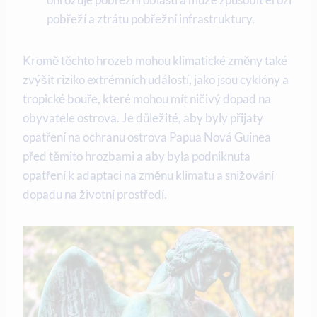
pobřeží ‍a ztrátu⁢ pobřežní infrastruktury.
Kromě těchto ⁢hrozeb ⁣mohou klimatické změny také
zvýšit ‍riziko extrémních událostí, jako ⁤jsou cyklóny a‍
tropické⁢ bouře, které mohou ‌mít ničivý dopad ​na
obyvatele ostrova. Je důležité, aby⁤ byly přijaty
opatření na ochranu ostrova Papua Nová‍ Guinea
před těmito hrozbami a ⁢aby ‌byla podniknuta
opatření k adaptaci na změnu klimatu ​a snižování
dopadu na životní prostředí.