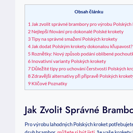
Obsah článku
1
Jak zvolit správné brambory pro výrobu Polských 
2
Nejlepší filování pro dokonalé Polské krokety
3
Tipy na správné smažení Polských krokety
4
Jak dodat Polským krokety dokonalou křupavost?
5
Roznětky: Nový způsob podání oblíbené pochout
6
Inovativní varianty Polských krokety
7
Důležité tipy pro uchování čerstvosti Polských kr
8
Zdravější alternativy při přípravě Polských kroket
9
Klíčové Poznatky
Jak Zvolit Správné Bramb
Pro výrobu lahodných Polských kroket potřebujete 
druh brambor,
můžete si být jisti
, že vaše krokety