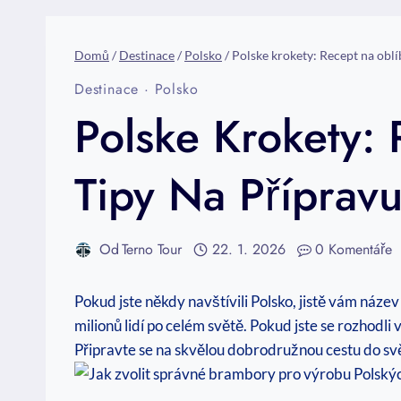
Domů
/
Destinace
/
Polsko
/
Polske krokety: Recept na obl
Destinace
·
Polsko
Polske Krokety:
Tipy Na Příprav
Od
Terno Tour
22. 1. 2026
0 Komentáře
Pokud jste někdy navštívili Polsko, jistě vám název
milionů lidí po celém světě. Pokud jste se rozhodl
Připravte se na skvělou dobrodružnou cestu do světa