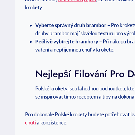
krokety:
Vyberte správný druh brambor
– Pro kroket
druhy brambor mají skvělou texturu pro výro
Pečlivě vybírejte brambory
– Při nákupu br
vaření a nepříjemnou chuť v krokete.
Nejlepší Filování Pro 
Polské krokety jsou lahodnou pochoutkou, kte
se inspirovat tímto receptem a tipy na dokonal
Pro dokonalé Polské krokety budete potřebovat kval
chuti
a konzistence: