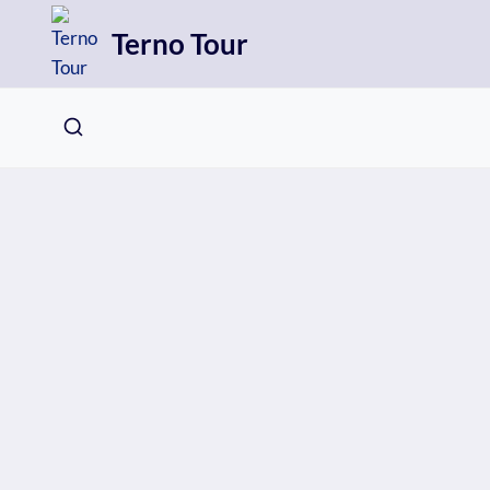
Přeskočit
Terno Tour
na
obsah