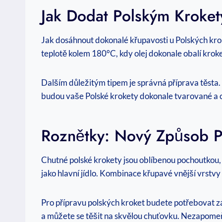
Jak Dodat Polským Kroke
Jak dosáhnout dokonalé křupavosti u Polských krok
teplotě kolem 180°C, kdy olej dokonale obalí krok
Dalším důležitým tipem je správná příprava těsta.
budou vaše Polské krokety dokonale tvarované a c
Roznětky: Nový Způsob P
Chutné polské krokety jsou oblíbenou pochoutkou, 
jako hlavní jídlo. Kombinace křupavé vnější vrst
Pro přípravu polských kroket budete potřebovat zá
a můžete se těšit na skvělou chuťovku. Nezapomeň