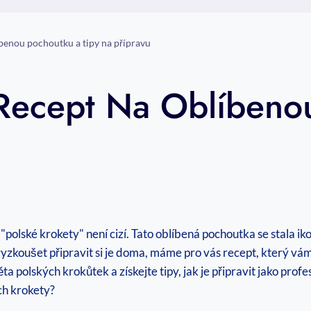
íbenou pochoutku a tipy na přípravu
 Recept Na Oblíbeno
u
 "polské krokety" není cizí. Tato oblíbená pochoutka se stala ik
i vyzkoušet připravit si je doma, máme pro vás recept, který 
 polských krokůtek a získejte tipy, jak je připravit jako profe