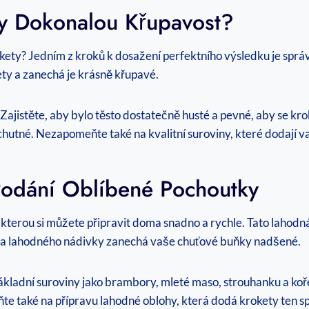
ty Dokonalou Křupavost?
ety? Jedním z kroků k dosažení perfektního výsledku je správn
ety a zanechá je krásně křupavé.
 Zajistěte, aby bylo těsto dostatečně husté a pevné, aby se 
hutné. Nezapomeňte také na kvalitní suroviny, které dodají v
odání Oblíbené Pochoutky
kterou si můžete připravit doma snadno a rychle. Tato lahodn
vy a lahodného nádivky zanechá vaše chuťové buňky nadšené.
kladní suroviny jako brambory, mleté ​​maso, strouhanku a ko
te také na přípravu lahodné oblohy, která dodá krokety ten s