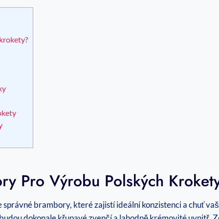
krokety?
ky
okety
y
ory Pro Výrobu Polských Kroket
správné brambory, které zajistí ideální konzistenci a chuť v
 budou dokonale křupavé zvenčí a lahodně krémovité uvnitř. Zde