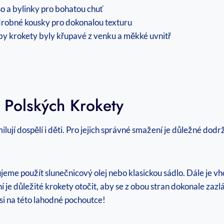
o a bylinky pro bohatou chuť
 drobné kousky pro dokonalou texturu
y krokety byly křupavé z venku a měkké uvnitř
 Polských Krokety
lují dospělí i děti. Pro jejich správné smažení je důležné dod
ujeme použít slunečnicový olej nebo klasickou sádlo. Dále je v
ení je důležité krokety otočit, aby se z obou stran dokonale za
i na této lahodné pochoutce!