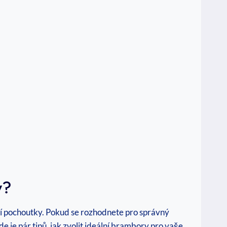
y?
aší pochoutky. Pokud se rozhodnete pro správný
 je pár tipů, jak zvolit ideální brambory pro vaše