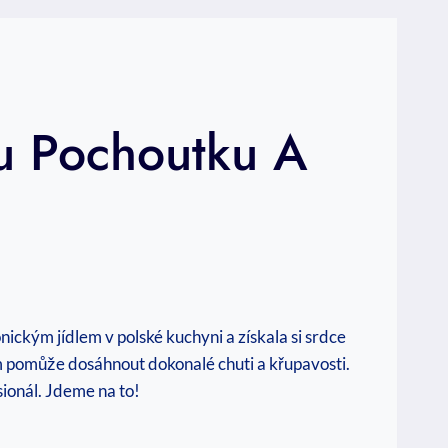
u Pochoutku A
onickým jídlem v polské kuchyni a získala si srdce
vám pomůže dosáhnout dokonalé chuti a křupavosti.
sionál. Jdeme na to!