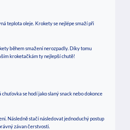
á teplota oleje. Krokety se nejlépe smaží při
krokety během smažení nerozpadly. Díky tomu
ašim kroketačkám ty nejlepší chutě!
á chuťovka se hodí jako slaný snack nebo dokonce
ření. Následně stačí následovat jednoduchý postup
právný závan čerstvosti.