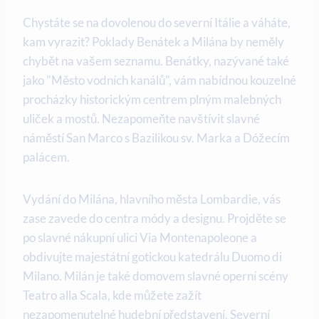
Chystáte se na dovolenou do severní Itálie a váháte,
kam vyrazit? Poklady Benátek a Milána by neměly
chybět na vašem seznamu. Benátky, nazývané také
jako "Město vodních kanálů", vám nabídnou kouzelné
procházky historickým centrem plným malebných
uliček a mostů. Nezapomeňte navštívit slavné
náměstí San Marco s Bazilikou sv. Marka a Dóžecím
palácem.
Vydání do Milána, hlavního města Lombardie, vás
zase zavede do centra módy a designu. Projděte se
po slavné nákupní ulici Via Montenapoleone a
obdivujte majestátní gotickou katedrálu Duomo di
Milano. Milán je také domovem slavné operní scény
Teatro alla Scala, kde můžete zažít
nezapomenutelné hudební představení. Severní