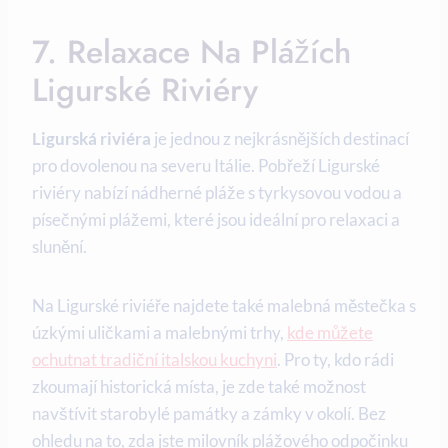
7. Relaxace Na Plážích
Ligurské Riviéry
Ligurská riviéra
je jednou z nejkrásnějších destinací
pro dovolenou na severu Itálie. Pobřeží Ligurské
riviéry nabízí nádherné pláže s tyrkysovou vodou a
písečnými plážemi, které jsou ideální pro relaxaci a
slunění.
Na Ligurské riviéře najdete také malebná městečka s
úzkými uličkami a malebnými trhy,
kde můžete
ochutnat tradiční italskou kuchyni
. Pro ty, kdo rádi
zkoumají historická místa, je zde také možnost
navštívit starobylé památky a zámky v okolí. Bez
ohledu na to, zda jste milovník plážového odpočinku