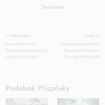
Terno Tour
Navigace
PŘEDCHOZÍ
DALŠÍ
Pro
Co se chytá v Itálii:
Hustota obyvatel státu
Rybářské dobrodružství
Papua-Nová Guinea:
Příspěvek
v italských vodách!
Demografické údaje
Podobné Příspěvky