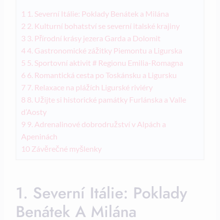
1
1. Severní Itálie: Poklady Benátek a Milána
2
2. Kulturní bohatství se severní italské krajiny
3
3. Přírodní krásy jezera Garda a Dolomit
4
4. Gastronomické zážitky Piemontu a Ligurska
5
5. Sportovní aktivit # Regionu Emilia-Romagna
6
6. Romantická cesta po Toskánsku a Ligursku
7
7. Relaxace na plážích Ligurské riviéry
8
8. Užijte si historické památky Furlánska a Valle
d’Aosty
9
9. Adrenalinové dobrodružství v Alpách a
Apeninách
10
Závěrečné myšlenky
1. Severní Itálie: Poklady
Benátek A Milána