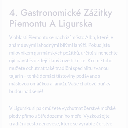
4. Gastronomické Zážitky
Piemontu A Ligurska
V oblasti Piemontu se nachází město Alba, které je
známé svými lahodnými bílými lanýži. Pokud jste
milovníkem gurmánských požitků, určitě si nenechte
ujít návštěvu zdejší lanýžové tržnice. Kromě toho
můžete ochutnat také tradiční specialitu zvanou
tajarin – tenké domácí těstoviny podávané s
máslovou omáčkou a lanýži. Vaše chuťové buňky
budou nadšené!
V Ligursku si pak můžete vychutnat čerstvé mořské
plody přímo u Středozemního moře. Vyzkoušejte
tradiční pesto genovese, které se vyrábí z čerstvé