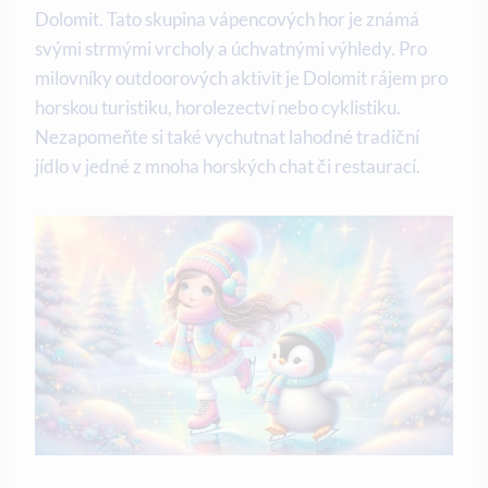
Dolomit. Tato skupina vápencových hor je známá
svými strmými vrcholy a úchvatnými výhledy. Pro
milovníky outdoorových aktivit je Dolomit rájem pro
horskou turistiku, horolezectví nebo cyklistiku.
Nezapomeňte si také vychutnat lahodné tradiční
jídlo v jedné z mnoha horských chat či restaurací.