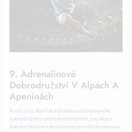
9. Adrenalinové
Dobrodružství V Alpách A
Apeninách
Pro ty z vás, kteří hledají dávku adrenalinového
dobrodružství v překrásných horách, jsou Alpy a
Apeniny ideálními destinacemi pro vaši dovolenou v