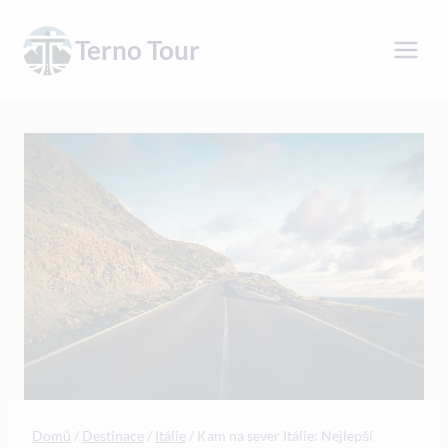
Přeskočit
na
Terno Tour
obsah
Domů
/
Destinace
/
Itálie
/
Kam na sever Itálie: Nejlepší