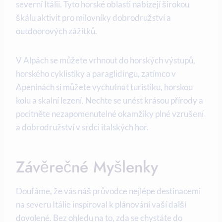
severní Itálii. Tyto horské oblasti nabízejí širokou
škálu aktivit pro milovníky dobrodružství a
outdoorových zážitků.
V Alpách se můžete vrhnout do horských výstupů,
horského cyklistiky a paraglidingu, zatímco v
Apeninách si můžete vychutnat turistiku, horskou
kolu a skalní lezení. Nechte se unést krásou přírody a
pocitněte nezapomenutelné okamžiky plné vzrušení
a dobrodružství v srdci italských hor.
Závěrečné Myšlenky
Doufáme, že vás náš průvodce nejlépe destinacemi
na severu Itálie inspiroval k plánování vaší další
dovolené. Bez ohledu na to, zda se chystáte do