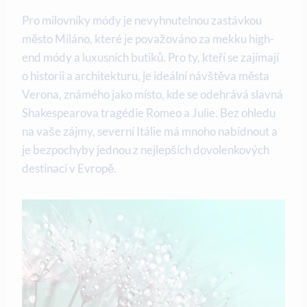
Pro milovníky módy je nevyhnutelnou zastávkou
město Miláno, které je považováno za mekku high-
end módy a luxusních butiků. Pro ty, kteří se zajímají
o historii a architekturu, je ideální návštěva města
Verona, známého jako místo, kde se odehrává slavná
Shakespearova tragédie Romeo a Julie. Bez ohledu
na vaše zájmy, severní Itálie má mnoho nabídnout a
je bezpochyby jednou z nejlepších dovolenkových
destinací v Evropě.