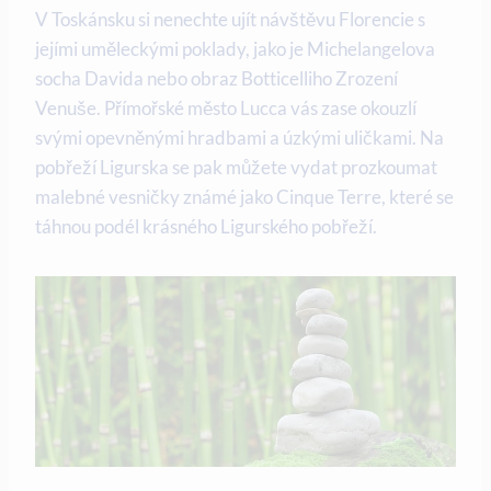
V Toskánsku si nenechte ujít návštěvu Florencie s
jejími uměleckými poklady, jako je Michelangelova
socha Davida nebo obraz Botticelliho Zrození
Venuše. Přímořské město Lucca vás zase okouzlí
svými opevněnými hradbami a úzkými uličkami. Na
pobřeží Ligurska se pak můžete vydat prozkoumat
malebné vesničky známé jako Cinque Terre, které se
táhnou podél krásného Ligurského pobřeží.