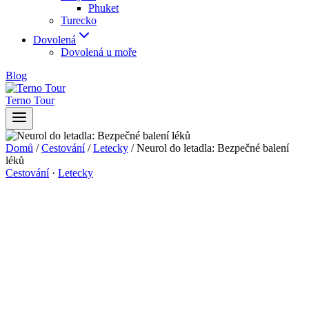
Phuket
Turecko
Dovolená
Dovolená u moře
Blog
Terno Tour
Domů
/
Cestování
/
Letecky
/
Neurol do letadla: Bezpečné balení
léků
Cestování
·
Letecky