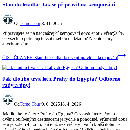
Stan do letadla: Jak se připravit na kempování
Od
Terno Tour
3. 11. 2025
Připravujete se na nadcházející kempovací dovolenou? Přemýšlíte,
co všechno potřebujete vzít s sebou na letadlo? Nechte nám,
abychom vám…
ČÍST ČLÁNEK
Stan do letadla: Jak se připravit na kempování
Jak dlouho trvá let z Prahy do Egypta? Odborné
rady a tipy!
Od
Terno Tour
9. 6. 2025
18. 4. 2026
Jak dlouho trvá let z Prahy do Egypta? Cestování mezi těmito
dvěma oblíbenými destinacemi je rychlé a pohodlné. Průměrná doba
letu je kolem 4 hodin, přičemž některé lety trvají i kratší dobu. Je
však důležité si uvědomit, že čas letu se může lišit v závislosti na