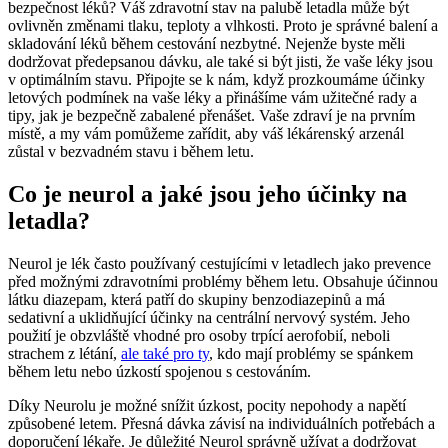
bezpečnost léků? Váš zdravotní stav na palubě letadla může být
ovlivněn změnami tlaku, teploty a vlhkosti. Proto je správné balení a
skladování léků během cestování nezbytné. Nejenže byste měli
dodržovat předepsanou dávku, ale také si být jisti, že vaše léky jsou
v optimálním stavu. Připojte se k nám, když prozkoumáme účinky
letových podmínek na vaše léky a přinášíme vám užitečné rady a
tipy, jak je bezpečně zabalené přenášet. Vaše zdraví je na prvním
místě, a my vám pomůžeme zařídit, aby váš lékárenský arzenál
zůstal v bezvadném stavu i během letu.
Co je neurol a jaké jsou jeho účinky na
letadla?
Neurol je lék často používaný cestujícími v letadlech jako prevence
před možnými zdravotními problémy během letu. Obsahuje účinnou
látku diazepam, která patří do skupiny benzodiazepinů a má
sedativní a uklidňující účinky na centrální nervový systém. Jeho
použití je obzvláště vhodné pro osoby trpící aerofobií, neboli
strachem z létání,
ale také pro ty
, kdo mají problémy se spánkem
během letu nebo úzkostí spojenou s cestováním.
Díky Neurolu je možné snížit úzkost, pocity nepohody a napětí
způsobené letem. Přesná dávka závisí na individuálních potřebách a
doporučení lékaře. Je důležité Neurol správně užívat a dodržovat