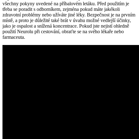
všechny pokyny uvedené na příbalovém letáku. Před použitím je
třeba se poradit s odborníkem, zejména pokud máte jakékoli
zdravotní problémy nebo užíváte jiné léky. Bezpečnost je na prvním
místě, a proto je důležité také brát v úvahu možné vedlejší účinky,
jako je ospalost a snížená koncentrace. Pokud jste nejistí ohledně
použití Neurolu při cestování, obraťte se na svého lékaře nebo
farmaceuta.