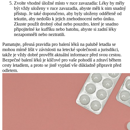
Zvolte vhodné úložné místo v ruce zavazadla: Léky by měly
být vždy uloženy v ruce zavazadla, abyste měli k nim snadný
přístup. Je také doporučeno, aby byly uloženy odděleně od
tekutin, aby nedošlo k jejich znehodnocení nebo úniku.
Zkuste použít drobný obal nebo pouzdro, které je snadno
připojitelné ke kufříku nebo batohu, abyste si zadní léky
nezapomněli nebo neztratili.
Pamatujte, přesná pravidla pro balení léků na palubě letadla se
mohou mírně lišit v závislosti na letecké společnosti a jurisdikci,
takže je vždy dobré prověřit aktuální informace před svou cestou.
Bezpečné balení léků je klíčové pro vaše pohodlí a zdraví během
cesty letadlem, a proto se jistě vyplatí vše důkladně připravit před
odletem.