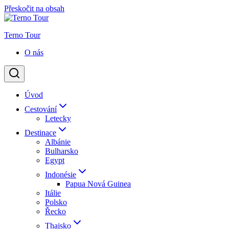
Přeskočit na obsah
Terno Tour
O nás
Úvod
Cestování
Letecky
Destinace
Albánie
Bulharsko
Egypt
Indonésie
Papua Nová Guinea
Itálie
Polsko
Řecko
Thajsko