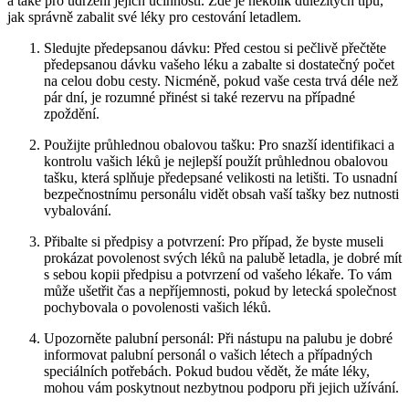
a také pro udržení jejich účinnosti. Zde je několik důležitých tipů,
jak správně zabalit své léky pro cestování letadlem.
Sledujte předepsanou dávku: Před cestou si pečlivě přečtěte
předepsanou dávku vašeho léku a zabalte si dostatečný počet
na celou dobu cesty. Nicméně, pokud vaše cesta trvá déle než
pár dní, je rozumné přinést si také rezervu na případné
zpoždění.
Použijte průhlednou obalovou tašku: Pro snazší identifikaci a
kontrolu vašich léků je nejlepší použít průhlednou obalovou
tašku, která splňuje předepsané velikosti na letišti. To usnadní
bezpečnostnímu personálu vidět obsah vaší tašky bez nutnosti
vybalování.
Přibalte si předpisy a potvrzení: Pro případ, že byste museli
prokázat povolenost svých léků na palubě letadla, je dobré mít
s sebou kopii předpisu a potvrzení od vašeho lékaře. To vám
může ušetřit čas a nepříjemnosti, pokud by letecká společnost
pochybovala o povolenosti vašich léků.
Upozorněte palubní personál: Při nástupu na palubu je dobré
informovat palubní personál o vašich létech a případných
speciálních potřebách. Pokud budou vědět, že máte léky,
mohou vám poskytnout nezbytnou podporu při jejich užívání.