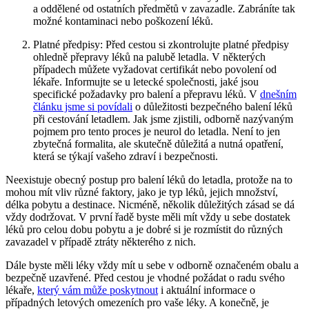
a oddělené od ostatních předmětů v zavazadle. Zabráníte tak
možné kontaminaci nebo poškození léků.
Platné předpisy: Před cestou si zkontrolujte platné předpisy
ohledně přepravy léků na palubě letadla. V některých
případech můžete vyžadovat certifikát nebo povolení od
lékaře. Informujte se u letecké společnosti, jaké jsou
specifické požadavky pro balení a přepravu léků. V
dnešním
článku jsme si povídali
o důležitosti bezpečného balení léků
při cestování letadlem. Jak jsme zjistili, odborně nazývaným
pojmem pro tento proces je neurol do letadla. Není to jen
zbytečná formalita, ale skutečně důležitá a nutná opatření,
která se týkají vašeho zdraví i bezpečnosti.
Neexistuje obecný postup pro balení léků do letadla, protože na to
mohou mít vliv různé faktory, jako je typ léků, jejich množství,
délka pobytu a destinace. Nicméně, několik důležitých zásad se dá
vždy dodržovat. V první řadě byste měli mít vždy u sebe dostatek
léků pro celou dobu pobytu a je dobré si je rozmístit do různých
zavazadel v případě ztráty některého z nich.
Dále byste měli léky vždy mít u sebe v odborně označeném obalu a
bezpečně uzavřené. Před cestou je vhodné požádat o radu svého
lékaře,
který vám může poskytnout
i aktuální informace o
případných letových omezeních pro vaše léky. A konečně, je