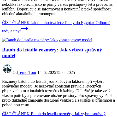
několika faktorech, jako je přímý versus přestupový let a provoz na
letištích. Doporučuje se informovat u konkrétní letecké společnosti
ohledně aktuálního harmonogramu letů.
ČÍST ČLÁNEK
Jak dlouho trvá let z Prahy do Egypta? Odborné
rady a tipy!
Batoh do letadla rozměry: Jak vybrat správný
model
Od
Terno Tour
15. 6. 2025
15. 6. 2025
Rozměry batohu do letadla jsou klíčovým faktorem při výběru
správného modelu. Je nezbytné zohlednit pravidla leteckých
přepravců o maximálních rozměrech kabiny. Důležité je také zvážit
vlastní potřeby a preferované úložné prostory. Pro správný výběr si
proto důkladně zmapujte dostupné velikosti a zajistěte si příjemnou a
pohodlnou cestu.
ČÍST ČLÁNEK
Batoh do letadla rozměry: Jak vybrat správný