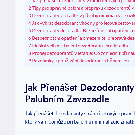
1
Jak přenášet dezodoranty v rámci ‍letových pravid
2
Tipy pro správné balení a přepravu dezodorantů v 
3
Dezodoranty v letadle: Způsoby minimalizace rizi
4
Jak vybrat dezodorant vhodný pro letové cestová
5
Dezodoranty do letadla: ‍Bezpečnostní opatření a
6
Bezpečnostní opatření a ⁢omezení při přepravě‌ dez
7
Ideální velikost balení dezodorantu pro letadlo
8
Prodej dezodorantů v letadle: Co zohlednit při ná
9
Poznámky k používání dezodorantu během letu
Jak Přenášet Dezodoranty
Palubním Zavazadle
Jak ⁣přenášet dezodoranty v rámci letových pravid
‍který vám pomůže při balení a minimalizuje zmatky 