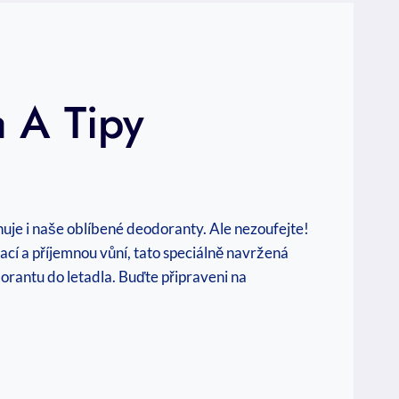
 A Tipy
uje i naše ⁤oblíbené deodoranty. Ale nezoufejte!
lací a příjemnou vůní, tato speciálně navržená
rantu⁤ do letadla. Buďte připraveni na