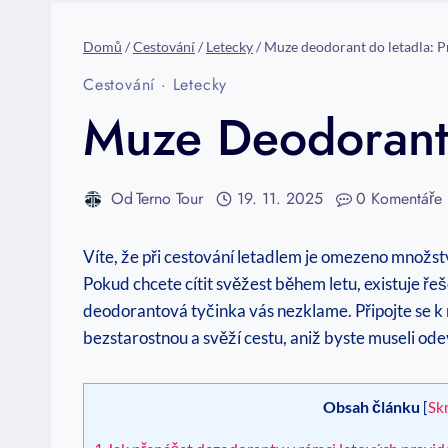
Domů
/
Cestování
/
Letecky
/
Muze deodorant do letadla: Pr
Cestování
·
Letecky
Muze Deodorant 
Od
Terno Tour
19. 11. 2025
0 Komentáře
Víte, že ⁣při cestování letadlem je omezeno množs
Pokud chcete cítit svěžest během letu, existuje řeš
deodorantová tyčinka vás nezklame. Připojte se k 
bezstarostnou a svěží cestu, aniž byste museli odev
Obsah článku
[
Sk