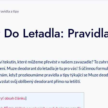
avidla a tipy
Do Letadla: Pravidla
tví tekutin, které můžeme převést v našem zavazadle? To zahrn
ení. Muze deodorant ⁣do⁣ letadla⁤ je tu pro vás! S účinnou formu
nám, když prozkoumáme pravidla a tipy týkající se Muze deodo
zdat svůj oblíbený deodorant⁤ přímo na letišti.
ryť obsah článku
]