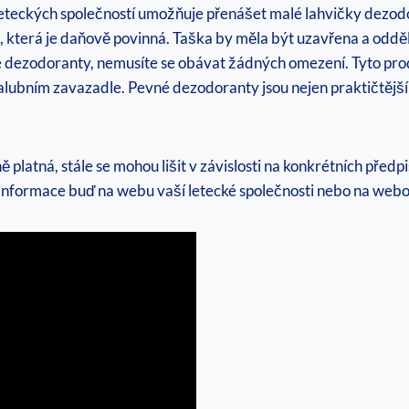
eteckých společností umožňuje přenášet malé lahvičky dezodo
 která je daňově‌ povinná. ‌Taška by měla být uzavřena​ a oddě
 dezodoranty, nemusíte se obávat žádných omezení. Tyto pro
bním zavazadle. Pevné dezodoranty jsou nejen praktičtější⁢ pro 
ě platná, stále se mohou lišit v závislosti na konkrétních předp
formace buď na ​webu vaší letecké společnosti nebo na webov