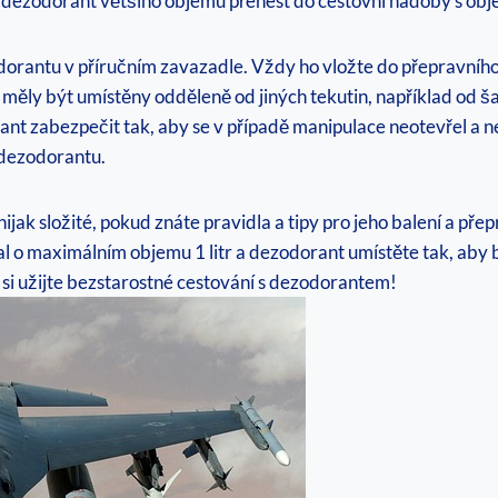
o dezodorant většího objemu přenést​ do cestovní nádoby‌ s o
rantu v příručním zavazadle. Vždy ho vložte do přepravního o
 měly být umístěny odděleně od jiných tekutin, například od š
zabezpečit tak, aby se ‍v případě⁢ manipulace neotevřel a ne
 dezodorantu.
nijak‍ složité, pokud znáte pravidla ⁤a tipy pro jeho balení⁣ a 
 o maximálním⁤ objemu 1 litr​ a dezodorant ⁢umístěte tak, aby ⁣
si užijte bezstarostné cestování‌ s dezodorantem!