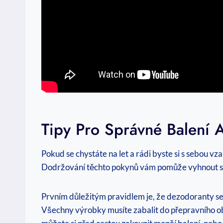
Tipy Pro Správné Balení 
Pokud se chystáte na let a rádi byste si s sebou vza
Dodržování‍ těchto pokynů ‍vám pomůže vyhnout⁢ se
Prvním důležitým pravidlem je, že ⁤dezodoranty se
‍Všechny výrobky ⁢musíte ‌zabalit do⁤ přepravního o