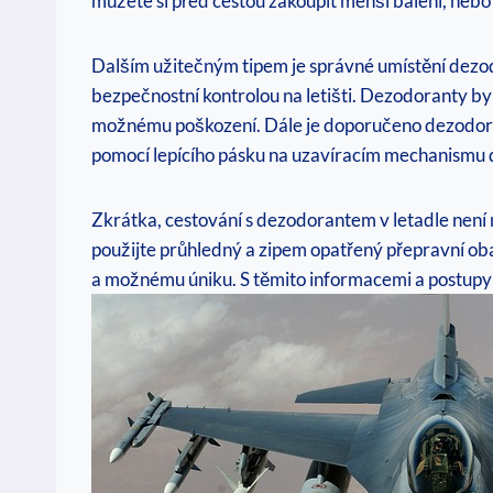
můžete si před cestou zakoupit menší balení, neb
Dalším užitečným tipem je správné umístění dezodo
bezpečnostní kontrolou na letišti. Dezodoranty by
možnému poškození. Dále je doporučeno dezodorant 
‌pomocí lepícího pásku⁣ na uzavíracím⁣ mechanismu
Zkrátka, cestování s dezodorantem‌ v letadle⁣ není 
použijte průhledný a zipem opatřený přepravní obal
a možnému úniku. S​ těmito ⁤informacemi a postupy 