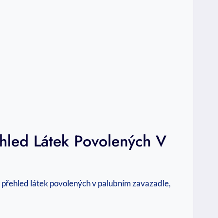
ehled Látek Povolených V
 ⁤přehled látek povolených v palubním zavazadle,