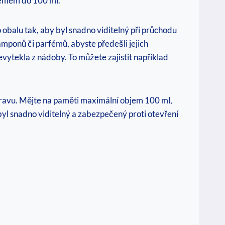
bjemem do 100 ml.
balu tak, aby byl snadno viditelný ​při průchodu
amponů či parfémů, abyste předešli jejich
vytekla z nádoby. To můžete zajistit například
přepravu. Mějte na paměti maximální objem 100 ml,
byl snadno viditelný ​a zabezpečený proti otevření