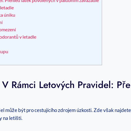
el: Přehled látek povolených v palubním zavazadle
letadle
ka úniku
ní
 omezení
odorantů v letadle
kupu
 V Rámci ‍letových Pravidel: Př
el může být pro ⁤cestujícího zdrojem úzkosti. Zde však najdete
na letišti.