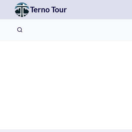
Přeskočit
Terno Tour
na
obsah