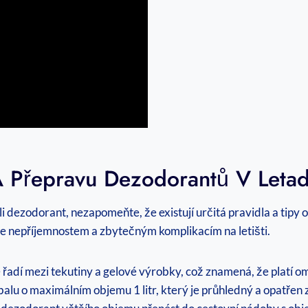
A Přepravu Dezodorantů V Letad
li dezodorant, nezapomeňte, že existují​ určitá pravidla a tipy o
 nepříjemnostem a ​zbytečným ⁢komplikacím na letišti.
 řadí mezi tekutiny a gelové výrobky, což znamená, že platí⁤ 
balu o maximálním ​objemu 1 ‍litr, který je průhledný a opatřen