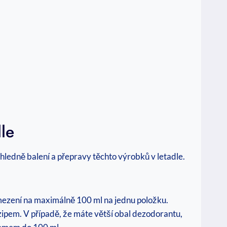
le
hledně balení ⁣a přepravy těchto ⁢výrobků v‌ letadle.
omezení na maximálně 100 ml na ⁢jednu položku.
 zipem. V případě, že⁤ máte větší obal dezodorantu,