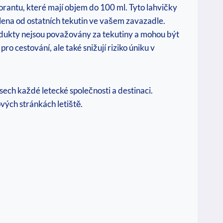
rantu, které mají objem do 100 ml. Tyto lahvičky
lena ‍od ostatních tekutin ve vašem zavazadle.
dukty nejsou považovány za tekutiny a ​mohou být
cestování, ale také snižují⁣ riziko‍ úniku v
isech každé letecké společnosti ⁤a destinaci.
ých stránkách letiště.