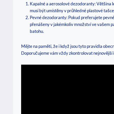
Kapalné a aerosolové dezodoranty: Většina l
musí být umístěny v průhledné plastové tašce,
Pevné dezodoranty: Pokud preferujete ⁣pevné
přenášeny v jakémkoliv množství ve⁣ vašem palu
batohu.
Mějte na⁤ paměti, že i když jsou tyto pravidla obecn
Doporučujeme vám vždy zkontrolovat nejnovější in