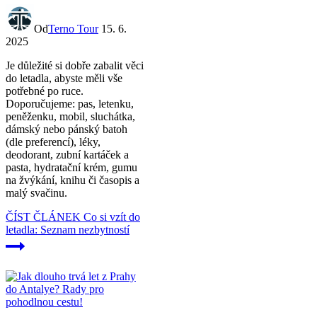
Od
Terno Tour
15. 6.
2025
Je důležité si dobře zabalit věci
do letadla, abyste měli vše
potřebné po ruce.
Doporučujeme: pas, letenku,
peněženku, mobil, sluchátka,
dámský nebo pánský batoh
(dle preferencí), léky,
deodorant, zubní kartáček a
pasta, hydratační krém, gumu
na žvýkání, knihu či časopis a
malý svačinu.
ČÍST ČLÁNEK
Co si vzít do
letadla: Seznam nezbytností