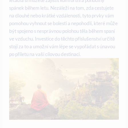
letadla si můžete zajistit komfortní a pohodlný
spánek během letu. Nezáleží na tom, zda cestujete
na dlouhé nebo krátké vzdálenosti, tyto prvky vám
pomohou vyhnout se bolesti a nepohodlí, které může
být spojeno s nesprávnou polohou těla během spaní
ve vzduchu. Investice do těchto příslušenství určitě
stojí za to a umožní vám lépe se vypořádat s únavou
po příletu na vaši cílovou destinaci.