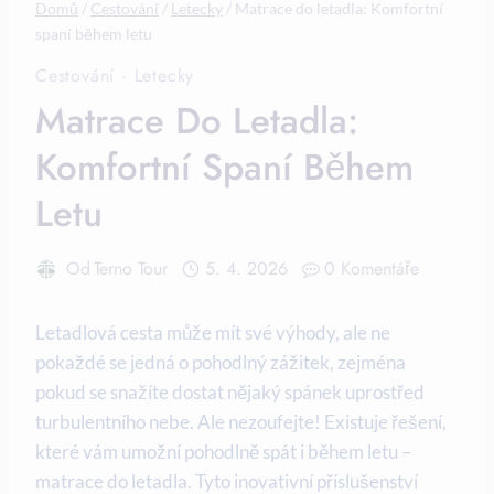
Domů
/
Cestování
/
Letecky
/
Matrace do letadla: Komfortní
spaní během letu
Cestování
·
Letecky
Matrace Do Letadla:
Komfortní Spaní Během
Letu
Od
Terno Tour
5. 4. 2026
0 Komentáře
Letadlová cesta může mít své výhody, ale ne
pokaždé se jedná o pohodlný zážitek, zejména
pokud se snažíte dostat nějaký spánek uprostřed
turbulentního nebe. Ale nezoufejte! Existuje řešení,
které vám umožní pohodlně spát i během letu –
matrace do letadla. Tyto inovativní příslušenství