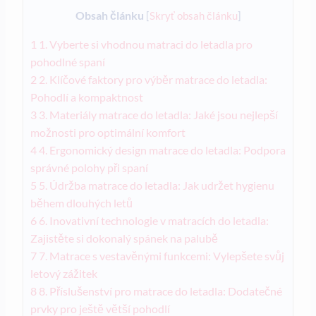
Obsah článku
[
Skryť obsah článku
]
1
1. Vyberte si vhodnou matraci do letadla pro
pohodlné spaní
2
2. Klíčové faktory pro výběr matrace do letadla:
Pohodlí a kompaktnost
3
3. Materiály matrace do letadla: Jaké jsou nejlepší
možnosti pro optimální komfort
4
4. Ergonomický design matrace do letadla: Podpora
správné polohy při spaní
5
5. Údržba matrace do letadla: Jak udržet hygienu
během dlouhých letů
6
6. Inovativní technologie v matracích do letadla:
Zajistěte si dokonalý spánek na palubě
7
7. Matrace s vestavěnými funkcemi: Vylepšete svůj
letový zážitek
8
8. Příslušenství pro matrace do letadla: Dodatečné
prvky pro ještě větší pohodlí