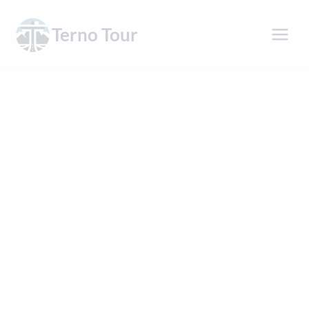
Přeskočit
na
Terno Tour
obsah