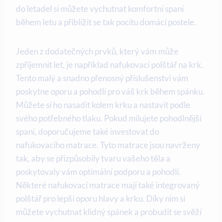
do letadel si můžete vychutnat komfortní spaní
během letu a přiblížit se tak pocitu domácí postele.
Jeden z dodatečných prvků, který vám může
zpříjemnit let, je například nafukovací polštář na krk.
Tento malý a snadno přenosný příslušenství vám
poskytne oporu a pohodlí pro váš krk během spánku.
Můžete si ho nasadit kolem krku a nastavit podle
svého potřebného tlaku. Pokud milujete pohodlnější
spaní, doporučujeme také investovat do
nafukovacího matrace. Tyto matrace jsou navrženy
tak, aby se přizpůsobily tvaru vašeho těla a
poskytovaly vám optimální podporu a pohodlí.
Některé nafukovací matrace mají také integrovaný
polštář pro lepší oporu hlavy a krku. Díky nim si
můžete vychutnat klidný spánek a probudit se svěží