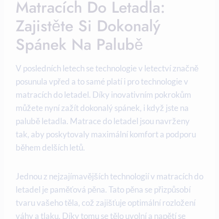
Matracích Do Letadla:
Zajistěte Si Dokonalý
Spánek Na Palubě
V posledních letech se technologie v letectví značně
posunula vpřed a to samé platí i pro technologie v
matracích do letadel. Díky inovativním pokrokům
můžete nyní zažít dokonalý spánek, i když jste na
palubě letadla. Matrace do letadel jsou navrženy
tak, aby poskytovaly maximální komfort a podporu
během delších letů.
Jednou z nejzajímavějších technologií v matracích do
letadel je paměťová pěna. Tato pěna se přizpůsobí
tvaru vašeho těla, což zajišťuje optimální rozložení
váhy a tlaku. Díky tomu se tělo uvolní a napětí se