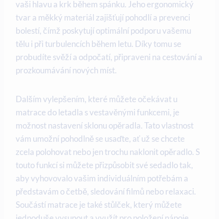
vaši hlavu a krk během spánku. Jeho ergonomický
tvar a měkký materiál zajišťují pohodlí a prevenci
bolestí, čímž poskytují optimální podporu vašemu
tělu i při turbulencích během letu. Díky tomu se
probudíte svěží a odpočatí, připraveni na cestování a
prozkoumávání nových míst.
Dalším vylepšením, které můžete očekávat u
matrace do letadla s vestavěnými funkcemi, je
možnost nastavení sklonu opěradla. Tato vlastnost
vám umožní pohodlně se usaďte, ať už se chcete
zcela polohovat nebo jen trochu naklonit opěradlo. S
touto funkcí si můžete přizpůsobit své sedadlo tak,
aby vyhovovalo vašim individuálním potřebám a
představám o četbě, sledování filmů nebo relaxaci.
Součástí matrace je také stůlček, který můžete
jednoduše vysunout a využít pro položení nápoje,