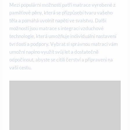
Mezi populární možnosti patří matrace vyrobené z
paměťové pěny, která se přizpůsobí tvaru vašeho
těla a pomáhá uvolnit napětí ve svalstvu. Další
možností jsou matrace s integrací vzduchové
technologie, která umožňuje individuální nastavení
tvrdosti a podpory. Vybrat si správnou matraci vám
umožní naplno využít svůj let a dostatečně
odpočinout, abyste se cítili čerství a připraveni na
vaši cestu.