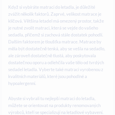
Když si vybíráte matraci do letadla, je důležité
zvážit několik faktorů. Zaprvé, velikost matrace je
klíčová. Většina letadel má omezený prostor, takže
je nutné zvolit matraci, která se vejde do vašeho
sedadla, přičemž si zachová stále dostatek pohodlí.
Dalším faktorem je tloušťka matrace. Matrace by
měla být dostatečně tenká, aby se vešla na sedadlo,
ale zároveň dostatečně tlustá, aby poskytovala
dostatečnou oporu a odlehčila vaše tělo od tvrdých
sedadel letadla. Vyberte také matraci vyrobenou z
kvalitních materiálů, které jsou pohodlné a
hypoalergenní.
Abyste si vybrali tu nejlepší matraci do letadla,
můžete se orientovat na produkty renomovaných
výrobců, kteří se specializují na letadlové vybavení.