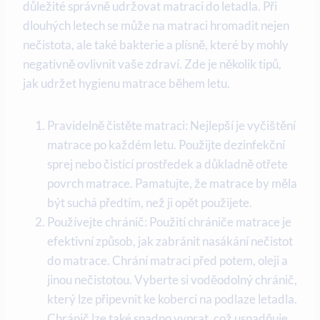
důležité správně udržovat matraci do letadla. Při
dlouhých letech se může na matraci hromadit nejen
nečistota, ale také bakterie a plísně, které by mohly
negativně ovlivnit vaše zdraví. Zde je několik tipů,
jak udržet hygienu matrace během letu.
Pravidelně čistěte matraci: Nejlepší je vyčištění
matrace po každém letu. Použijte dezinfekční
sprej nebo čisticí prostředek a důkladně otřete
povrch matrace. Pamatujte, že matrace by měla
být suchá předtím, než ji opět použijete.
Používejte chránič: Použití chrániče matrace je
efektivní způsob, jak zabránit nasákání nečistot
do matrace. Chrání matraci před potem, oleji a
jinou nečistotou. Vyberte si voděodolný chránič,
který lze připevnit ke koberci na podlaze letadla.
Chránič lze také snadno vyprat, což usnadňuje