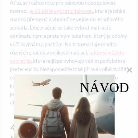
Ať už se rozhodnete pro pěnovou nebo gelovou
matraci,
je důležité vybrat si takovou
, která je lehká,
snadno přenosná a vhodně se vejde do letadlového
sedadla. Doporučuje se také vybrat matraci s
odnímatelným a pratelným potahem, který je odolný
vůči skvrnám a pachům. Na trhu existuje mnoho
různých značek a velikostí matrací,
takže si můžete
vybrat tu
, která nejlépe vyhovuje vašim potřebám a
preferencím. Nezapomeňte také při své volbě zvážit
cenu a případné záruky od výrobce. Investice do
NÁVOD
kvalitní matrace do letadla se vyplatí, protože vám
poskytne optimální pohodlí a odpočinek během
dlouhých letů.
4. Ergonomický Design