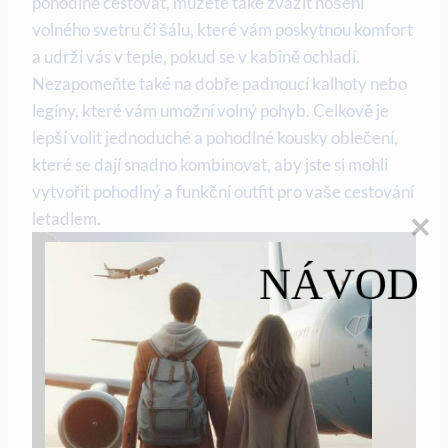
pohodlně cestovat, můžete také zvážit nošení
volného svetru či šálu, které vám poskytnou komfort
a udrží vás v teple, pokud se v kabině ochladí.
Nezapomeňte také na dobře padnoucí kalhoty nebo
legíny, které vám umožní volný pohyb. Celkově je
lepší volit jednoduché a pohodlné kousky oblečení,
které se dají snadno kombinovat, aby jste si mohli
vytvořit pohodlný a funkční outfit pro vaše cestování
letadlem.
NÁVOD