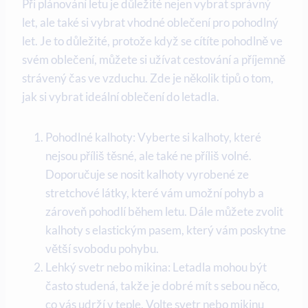
Při plánování letu je důležité nejen vybrat správný
let, ale také si vybrat vhodné oblečení pro pohodlný
let. Je to důležité, protože když se cítíte pohodlně ve
svém oblečení, můžete si užívat cestování a příjemně
strávený čas ve vzduchu. Zde je několik tipů o tom,
jak si vybrat ideální oblečení do letadla.
Pohodlné kalhoty: Vyberte si kalhoty, které
nejsou příliš těsné, ale také ne příliš volné.
Doporučuje se nosit kalhoty vyrobené ze
stretchové látky, které vám umožní pohyb a
zároveň pohodlí během letu. Dále můžete zvolit
kalhoty s elastickým pasem, který vám poskytne
větší svobodu pohybu.
Lehký svetr nebo mikina: Letadla mohou být
často studená, takže je dobré mít s sebou něco,
co vás udrží v teple. Volte svetr nebo mikinu