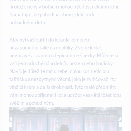
protože nohy v botách mohou být dost nekomfortní.
Pamatujte, že pohodlná obuv je klíčem k
pohodlnému letu.
Aby byl váš outfit do letadla kompletní,
nezapomeňte také na doplňky. Zvolte lehké,
nevtíravé a snadno odepínatelné šperky. Můžete si
vzít jednoduchý náhrdelník, prsten nebo hodinky.
Navíc je důležité mít u sebe malou kosmetickou
taštičku s nezbytnými věcmi, jako je zvlhčovač rty,
vlhčící krém a další drobnosti. Tyto malé předměty
vám mohou zpříjemnit let a udržet vás větší část letu
svěžím a pohodlným.