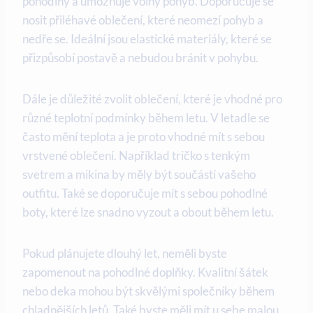
pohodlný a umožňuje volný pohyb. Doporučuje se
nosit přiléhavé oblečení, které neomezí pohyb a
nedře se. Ideální jsou elastické materiály, které se
přizpůsobí postavě a nebudou bránit v pohybu.
Dále je důležité zvolit oblečení, které je vhodné pro
různé teplotní podmínky během letu. V letadle se
často mění teplota a je proto vhodné mít s sebou
vrstvené oblečení. Například tričko s tenkým
svetrem a mikina by měly být součástí vašeho
outfitu. Také se doporučuje mít s sebou pohodlné
boty, které lze snadno vyzout a obout během letu.
Pokud plánujete dlouhý let, neměli byste
zapomenout na pohodlné doplňky. Kvalitní šátek
nebo deka mohou být skvělými společníky během
chladnějších letů. Také byste měli mít u sebe malou