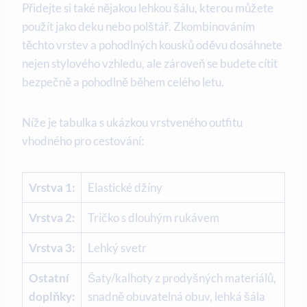
Přidejte si také nějakou lehkou šálu, kterou můžete
použít jako deku nebo polštář. Zkombinováním
těchto vrstev a pohodlných kousků oděvu dosáhnete
nejen stylového vzhledu, ale zároveň se budete cítit
bezpečně a pohodlně během celého letu.
Níže je tabulka s ukázkou vrstveného outfitu
vhodného pro cestování:
Vrstva 1:
Elastické džíny
Vrstva 2:
Tričko s dlouhým rukávem
Vrstva 3:
Lehký svetr
Ostatní
Šaty/kalhoty z prodyšných materiálů,
doplňky:
snadně obuvatelná obuv, lehká šála