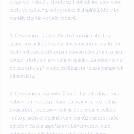
elegance. Pokud si chcete užít pohodlnou a stylovou
cestu ve vzduchu, tady je několik doplňků, které by
neměly chybět ve vaší výbavě.
1. Cestovní polštářek: Nezbytností je pohodlný
spánek na palubě letadla. Investování do kvalitního
cestovního polštářku s paměťovou pěnou vám zajistí
podporu krku a hlavy během spánku. Zapomeňte na
bolesti krku a přivítejte osvěžující a relaxační spánek
během letu.
2. Cestovní vak na boty: Pokud chystáte dovolenou
nebo firemní cestu a plánujete vzít více než jednu
dvojici bot, je cestovní vak na boty ideální volbou.
Tento praktický doplněk vám pomůže udržet vaše
oblečení čisté a uspořádané během cesty. Stačí
jednoduše vložit boty do vaků a zavřít zipem.