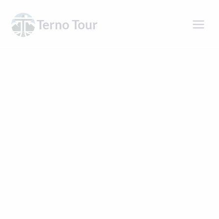
Přeskočit
na
Terno Tour
obsah