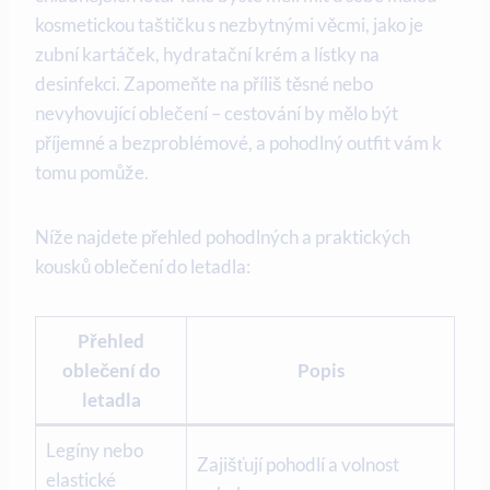
kosmetickou taštičku s nezbytnými věcmi, jako je
zubní kartáček, hydratační krém a lístky na
desinfekci. Zapomeňte na příliš těsné nebo
nevyhovující oblečení – cestování by mělo být
příjemné a bezproblémové, a pohodlný outfit vám k
tomu pomůže.
Níže najdete přehled pohodlných a praktických
kousků oblečení do letadla:
Přehled
oblečení do
Popis
letadla
Legíny nebo
Zajišťují pohodlí a volnost
elastické