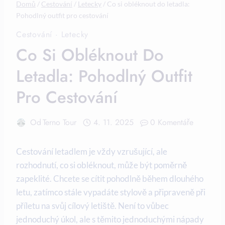
Domů
/
Cestování
/
Letecky
/
Co si obléknout do letadla:
Pohodlný outfit pro cestování
Cestování
·
Letecky
Co Si Obléknout Do
Letadla: Pohodlný Outfit
Pro Cestování
Od
Terno Tour
4. 11. 2025
0 Komentáře
Cestování letadlem je vždy vzrušující, ale
rozhodnutí, co si obléknout, může být poměrně
zapeklité. Chcete se cítit pohodlně během dlouhého
letu, zatímco stále vypadáte stylově a připraveně při
příletu na svůj cílový letiště. Není to vůbec
jednoduchý úkol, ale s těmito jednoduchými nápady