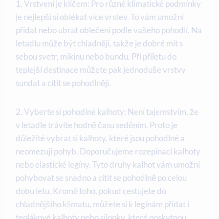
1. Vrstvení je klíčem: Pro různé klimatické podmínky
je nejlepší si oblékat více vrstev. To vám umožní
přidat nebo ubrat oblečení podle vašeho pohodlí. Na
letadlu může být chladněji, takže je dobré mít s
sebou svetr, mikinu nebo bundu. Při příletu do
teplejší destinace můžete pak jednoduše vrstvy
sundat a cítit se pohodlněji.
2. Vyberte si pohodlné kalhoty: Není tajemstvím, že
v letadle trávíte hodně času seděním. Proto je
důležité vybrat si kalhoty, které jsou pohodlné a
neomezují pohyb. Doporučujeme rozepínací kalhoty
nebo elastické legíny. Tyto druhy kalhot vám umožní
pohybovat se snadno a cítit se pohodlně po celou
dobu letu. Kromě toho, pokud cestujete do
chladnějšího klimatu, můžete si k legínám přidat i
teplákové kalhoty nebo silonky, které poskytnou