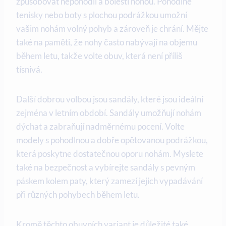
způsobovat nepohodlí a bolesti nohou. Pohodlné
tenisky nebo boty s plochou podrážkou umožní
vašim nohám volný pohyb a zároveň je chrání. Mějte
také na paměti, že nohy často nabývají na objemu
během letu, takže volte obuv, která není příliš
tísnivá.
Další dobrou volbou jsou sandály, které jsou ideální
zejména v letním období. Sandály umožňují nohám
dýchat a zabraňují nadměrnému pocení. Volte
modely s pohodlnou a dobře opětovanou podrážkou,
která poskytne dostatečnou oporu nohám. Myslete
také na bezpečnost a vybírejte sandály s pevným
páskem kolem paty, který zamezí jejich vypadávání
při různých pohybech během letu.
Kromě těchto obuvních variant je důležité také