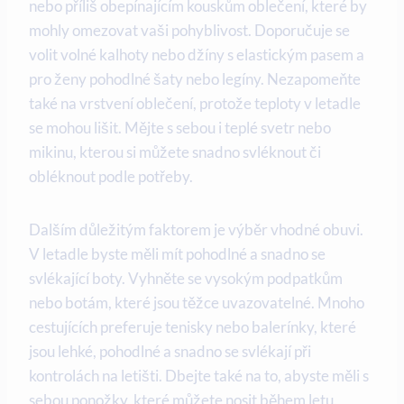
nebo příliš obepínajícím kouskům oblečení, které by
mohly omezovat vaši pohyblivost. Doporučuje se
volit volné kalhoty nebo džíny s elastickým pasem a
pro ženy pohodlné šaty nebo legíny. Nezapomeňte
také na vrstvení oblečení, protože teploty v letadle
se mohou lišit. Mějte s sebou i teplé svetr nebo
mikinu, kterou si můžete snadno svléknout či
obléknout podle potřeby.
Dalším důležitým faktorem je výběr vhodné obuvi.
V letadle byste měli mít pohodlné a snadno se
svlékající boty. Vyhněte se vysokým podpatkům
nebo botám, které jsou těžce uvazovatelné. Mnoho
cestujících preferuje tenisky nebo balerínky, které
jsou lehké, pohodlné a snadno se svlékají při
kontrolách na letišti. Dbejte také na to, abyste měli s
sebou ponožky, které můžete nosit během letu,