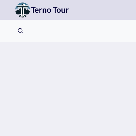
Přeskočit
Terno Tour
na
obsah