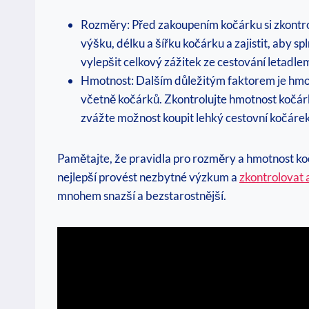
Rozměry: Před zakoupením kočárku si zkontrol
výšku, délku a šířku kočárku a zajistit, aby
vylepšit celkový zážitek ze cestování letadle
Hmotnost: Dalším důležitým faktorem je hmot
včetně kočárků. Zkontrolujte hmotnost kočárku
zvážte možnost koupit lehký cestovní kočáre
Pamětajte, že pravidla pro rozměry a hmotnost kočár
nejlepší provést nezbytné výzkum a
zkontrolovat 
mnohem snazší a bezstarostnější.