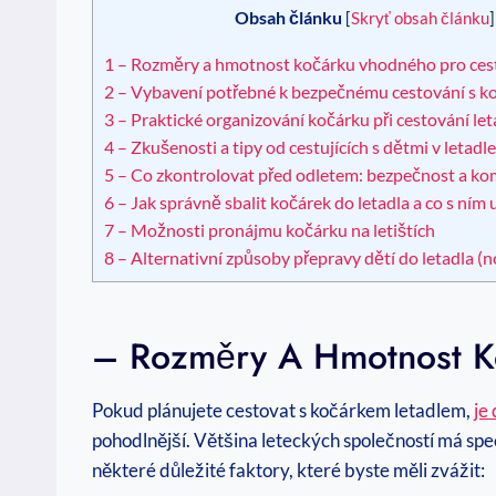
Obsah článku
[
Skryť obsah článku
]
1
– Rozměry a hmotnost kočárku vhodného pro cest
2
– Vybavení potřebné k bezpečnému cestování s k
3
– Praktické organizování kočárku při cestování le
4
– Zkušenosti a tipy od cestujících s dětmi v letadl
5
– Co zkontrolovat před odletem: bezpečnost a ko
6
– Jak správně sbalit kočárek do letadla a co s ním u
7
– Možnosti pronájmu kočárku na letištích
8
– Alternativní způsoby přepravy dětí do letadla (n
– Rozměry A Hmotnost K
Pokud plánujete cestovat s kočárkem letadlem,
je
pohodlnější. Většina leteckých společností má sp
některé důležité faktory, které byste měli zvážit: