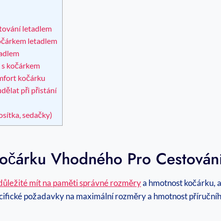
ování letadlem
očárkem letadlem
tadlem
e s kočárkem
mfort kočárku
dělat při přistání
osítka, sedačky)
očárku Vhodného Pro Cestování
 důležité mít na paměti správné rozměry
a hmotnost kočárku, a
ecifické požadavky na maximální rozměry a hmotnost příručníh