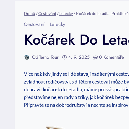
Domů
/
Cestování
/
Letecky
/
Kočárek do letadla: Praktické
Cestování
·
Letecky
Kočárek Do Letad
Od
Terno Tour
4. 9. 2025
0 Komentáře
Více než kdy jindy se lidé stávají nadšenými cestov
zvládnout rodičovství, s dítětem cestovat může být
dopravit kočárek do letadla, máme pro vás praktic
představíme nejen rady a triky, jak kočárek bezpeč
Připravte se na dobrodružství a nechte se inspirov