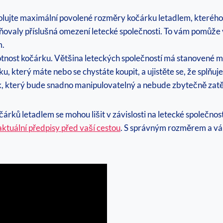
ujte maximální povolené rozměry kočárku letadlem, kterého s
 splňovaly příslušná omezení letecké společnosti. To vám pomů
m.
nost kočárku. Většina leteckých společností má stanovené ma
, který máte nebo se chystáte koupit, a ujistěte se, že splňu
k, který bude snadno manipulovatelný a nebude zbytečně zatěž
ků letadlem se mohou lišit v závislosti na letecké společnosti
aktuální předpisy před vaší cestou
. S správným rozměrem a vá