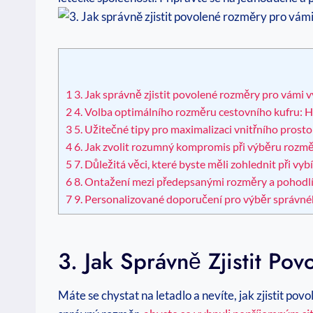
1
3. Jak správně zjistit povolené rozměry pro vámi 
2
4. Volba optimálního rozměru cestovního kufru: Hl
3
5. Užitečné tipy pro maximalizaci vnitřního prost
4
6. Jak zvolit rozumný kompromis při výběru rozmě
5
7. Důležitá věci, které byste měli zohlednit při v
6
8. Ontažení mezi předepsanými rozměry a pohodlím
7
9. Personalizované doporučení pro výběr správnéh
3. Jak Správně Zjistit P
Máte se chystat na letadlo a nevíte, jak zjistit p