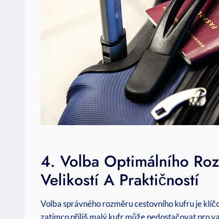
4. Volba Optimálního Ro
Velikostí A Praktičností
Volba správného rozměru cestovního kufru je klíčov
zatímco příliš malý kufr může nedostačovat pro vaše