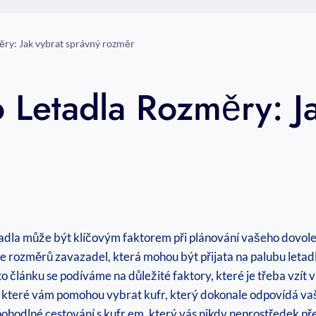
měry: Jak vybrat správný rozměr
o Letadla Rozměry: J
adla může být klíčovým faktorem při plánování vašeho dovol
 se rozměrů zavazadel, která mohou být přijata na palubu letadl
o článku se podíváme na důležité faktory, které je třeba vzít
py, které vám pomohou vybrat kufr, který dokonale odpovídá va
pohodlné cestování s kufr em, který vás nikdy neprostředek př