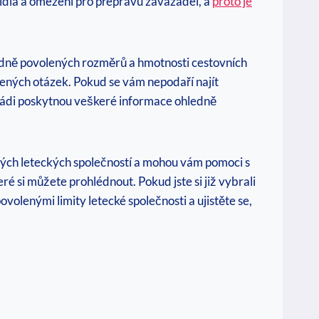
vidla a omezení pro přepravu zavazadel, a
proto je
edně povolených rozměrů a hmotnosti cestovních
dených otázek. Pokud se vám nepodaří najít
 rádi poskytnou veškeré informace ohledně
ivých leteckých společností a mohou vám pomoci s
é si můžete prohlédnout. Pokud jste si již vybrali
volenými limity letecké společnosti a ujistěte se,