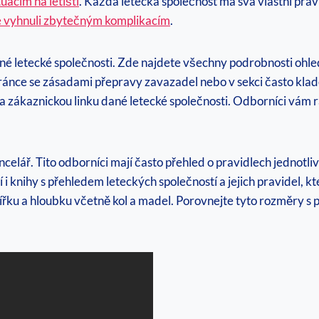
uacím na letišti
. Každá letecká společnost má svá vlastní pra
e vyhnuli zbytečným komplikacím
.
né letecké společnosti. Zde najdete všechny podrobnosti ohl
tránce se zásadami přepravy zavazadel nebo v sekci často kla
na zákaznickou linku dané letecké společnosti. Odborníci vám
ncelář. Tito odborníci mají často přehled o pravidlech jednotl
knihy s přehledem leteckých společností a jejich pravidel, kter
řku a hloubku včetně kol a madel. Porovnejte tyto rozměry s po