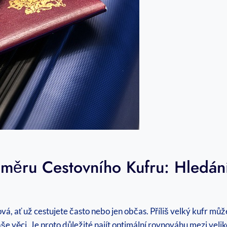
změru Cestovního Kufru: Hledán
á, ať už cestujete často nebo jen občas. Příliš velký kufr mů
 věci. Je proto důležité najít optimální rovnováhu mezi veliko