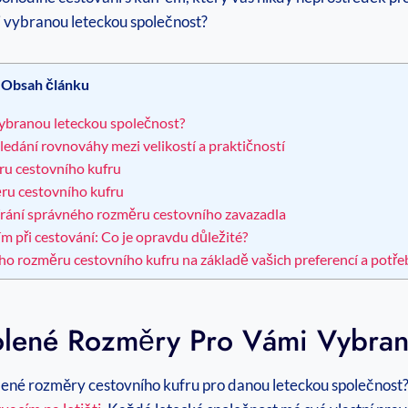
Obsah článku
vybranou leteckou společnost?
edání rovnováhy mezi velikostí a praktičností
oru cestovního kufru
ru cestovního kufru
ybírání správného rozměru cestovního zavazadla
 při cestování: Co je opravdu důležité?
o rozměru cestovního kufru na základě vašich preferencí a potře
ovolené Rozměry Pro Vámi Vybra
ovolené rozměry cestovního kufru pro danou leteckou společnost