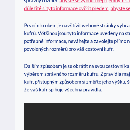
správný rozměr,
abyste se vyhnuli nepříjemným sit
důležité si tyto informace ověřit předem
,
abyste s
Prvním krokem je navštívit webové stránky vybra
kufrů. Většinou jsou tyto informace uvedeny na s
potřebné informace, neváhejte a zavolejte přímo 
povolených rozměrů pro váš cestovní kufr.
Dalším způsobem je se obrátit na svou cestovní ka
výběrem správného rozměru kufru. Zpravidla mají i 
kufr, přístupným způsobem si změřte jeho výšku, ší
že váš kufr splňuje všechna pravidla.