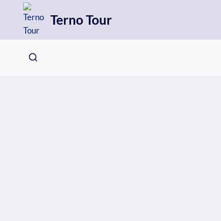
Přeskočit
Terno Tour
na
obsah