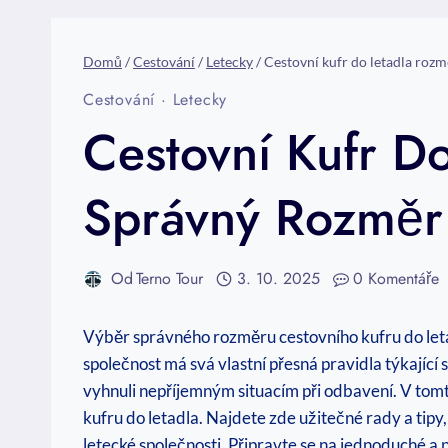
Domů
/
Cestování
/
Letecky
/
Cestovní kufr do letadla roz
Cestování
·
Letecky
Cestovní Kufr D
Správný Rozměr
Od
Terno Tour
3. 10. 2025
0 Komentáře
Výběr správného rozměru cestovního kufru do let
společnost má svá vlastní přesná pravidla týkající
vyhnuli nepříjemným situacím při odbavení. V tomt
kufru do letadla. Najdete zde užitečné rady a ti
letecké společnosti. Připravte se na jednoduché a 