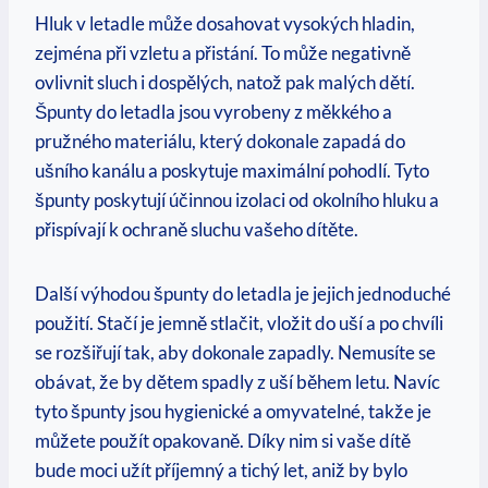
Hluk v letadle může dosahovat vysokých hladin,
zejména při vzletu a přistání. To může negativně
ovlivnit sluch i dospělých, natož pak malých dětí.
Špunty do letadla jsou vyrobeny z měkkého a
pružného materiálu, který dokonale zapadá do
ušního kanálu a poskytuje maximální pohodlí. Tyto
špunty poskytují účinnou izolaci od okolního hluku a
přispívají k ochraně sluchu vašeho dítěte.
Další výhodou špunty do letadla je jejich jednoduché
použití. Stačí je jemně stlačit, vložit do uší a po chvíli
se rozšiřují tak, aby dokonale zapadly. Nemusíte se
obávat, že by dětem spadly z uší během letu. Navíc
tyto špunty jsou hygienické a omyvatelné, takže je
můžete použít opakovaně. Díky nim si vaše dítě
bude moci užít příjemný a tichý let, aniž by bylo