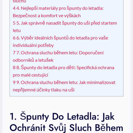
sluchu
4
4. Nejlepší materiály pro špunty do letadla:
Bezpečnost a komfort ve výškách
5
5. Jak správně nasadit špunty do uší před startem
letu
6
6. Výběr ideálních špuntů do letadla pro vaše
individuální potřeby
7
7. Ochrana sluchu během letu: Doporučení
odborníků a letušek
8
8. Špunty do letadla pro děti: Specifická ochrana
pro malé cestující
9
9. Ochrana sluchu během letu: Jak minimalizovat
nepříjemné účinky tlaku na uši
1. Špunty Do Letadla: Jak
Ochránit Svůj Sluch Během