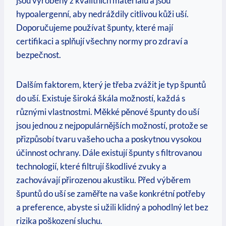
jsou vyrobeny z kvalitních materiálů a jsou
hypoalergenní, aby nedráždily citlivou kůži uší.
Doporučujeme používat špunty, které mají
certifikaci a splňují všechny normy pro zdraví a
bezpečnost.
Dalším faktorem, který je třeba zvážit je typ špuntů
do uší. Existuje široká škála možností, každá s
různými vlastnostmi. Měkké pěnové špunty do uší
jsou jednou z nejpopulárnějších možností, protože se
přizpůsobí tvaru vašeho ucha a poskytnou vysokou
účinnost ochrany. Dále existují špunty s filtrovanou
technologií, které filtrují škodlivé zvuky a
zachovávají přirozenou akustiku. Před výběrem
špuntů do uší se zaměřte na vaše konkrétní potřeby
a preference, abyste si užili klidný a pohodlný let bez
rizika poškození sluchu.