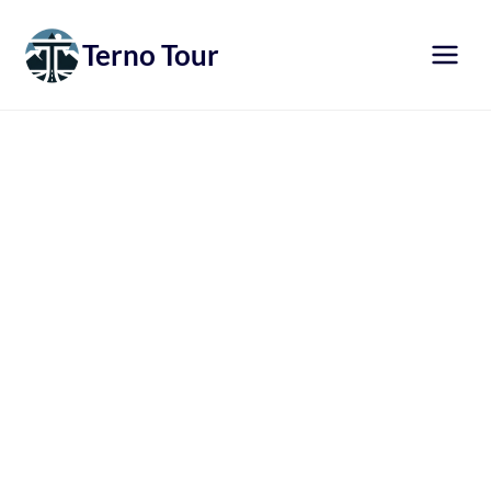
Přeskočit
na
Terno Tour
obsah