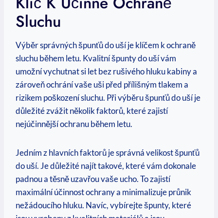
Klíč K Účinné Ochraně
Sluchu
Výběr správných špunťů do uší je klíčem k ochraně
sluchu během letu. Kvalitní špunty do uší vám
umožní vychutnat si let bez rušivého hluku kabiny a
zároveň ochrání vaše uši před přílišným tlakem a
rizikem poškození sluchu. Při výběru špunťů do uší je
důležité zvážit několik faktorů, které zajistí
nejúčinnější ochranu během letu.
Jedním z hlavních faktorů je správná velikost špunťů
do uší. Je důležité najít takové, které vám dokonale
padnou a těsně uzavřou vaše ucho. To zajistí
maximální účinnost ochrany a minimalizuje průnik
nežádoucího hluku. Navíc, vybírejte špunty, které