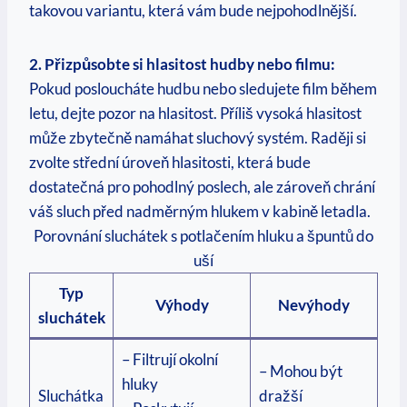
takovou variantu, která vám bude nejpohodlnější.
2. Přizpůsobte si hlasitost hudby nebo filmu:
Pokud posloucháte hudbu nebo sledujete film během
letu, dejte pozor na hlasitost. Příliš vysoká hlasitost
může zbytečně namáhat sluchový systém. Raději si
zvolte střední úroveň hlasitosti, která bude
dostatečná pro pohodlný poslech, ale zároveň chrání
váš sluch před nadměrným hlukem v kabině letadla.
Porovnání sluchátek s potlačením hluku a špuntů do
uší
Typ
Výhody
Nevýhody
sluchátek
– Filtrují okolní
– Mohou být
hluky
Sluchátka
dražší