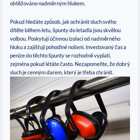
obtěžováno nadměrným hlukem.
Pokud hledáte způsob, jak ochránit sluch svého
dítěte během letu, špunty do letadla jsou skvělou
volbou. Poskytují účinnou izolaci od nadměrného
hluku a zajišťují pohodlné nošení. Investovaný čas a
peníze do těchto špunty se rozhodně vyplatí,
zejména pokud létáte často. Nezapomeňte, že dobrý
sluch je cenným darem, který je třeba chránit.