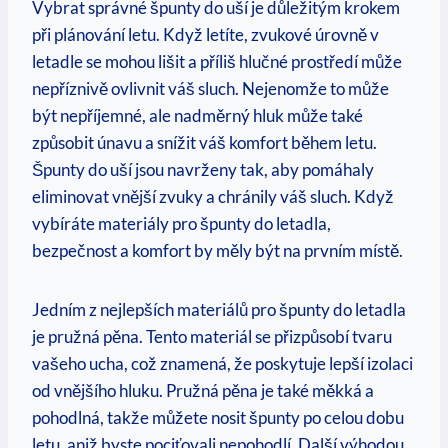
Vybrat správné špunty do uší je důležitým krokem
při plánování letu. Když letíte, zvukové úrovně v
letadle se mohou lišit a příliš hlučné prostředí může
nepříznivě ovlivnit váš sluch. Nejenomže to může
být nepříjemné, ale nadměrný hluk může také
způsobit únavu a snížit váš komfort během letu.
Špunty do uší jsou navrženy tak, aby pomáhaly
eliminovat vnější zvuky a chránily váš sluch. Když
vybíráte materiály pro špunty do letadla,
bezpečnost a komfort by měly být na prvním místě.
Jedním z nejlepších materiálů pro špunty do letadla
je pružná pěna. Tento materiál se přizpůsobí tvaru
vašeho ucha, což znamená, že poskytuje lepší izolaci
od vnějšího hluku. Pružná pěna je také měkká a
pohodlná, takže můžete nosit špunty po celou dobu
letu, aniž byste pociťovali nepohodlí. Další výhodou