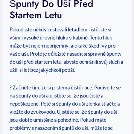
Špunty Do Uší Před
Startem Letu
Pokud jste někdy cestovali letadlem, jistě jste si
všimli vysoké úrovně hluku v kabině. Tento hluk
může být nejen nepříjemný, ale také škodlivý pro
vaše uši. Proto je důležité nasadit si správně špunty
do uší před startem letu, abyste ochránili svůj sluch a
užili si let bez jakýchkoli potíží.
? Začněte tím, že si prstema čistě ruce. Podívejte se
na špunty do uší a ujistěte se, že jsou čisté a
nepoškozené. Poté si špunty do uší zlehka stlačte a
vložte do zvukovodu. Ujistěte se, že špunty do uší
jsou dobře umístěné a pohodlné. Pokud máte
problémy s nasazením špuntů do uší, můžete se