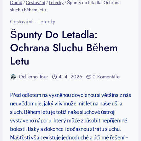
Domů
/
Cestování
/
Letecky
/
Špunty do letadla: Ochrana
sluchu během letu
Cestování
·
Letecky
Špunty Do Letadla:
Ochrana Sluchu Během
Letu
Od
Terno Tour
4. 4. 2026
0 Komentáře
Před odletem na vysněnou dovolenou si většina z nás
neuvědomuje, jaký vliv může mít let na naše uši a
sluch. Během letu je totiž naše sluchové ústrojí
vystaveno náporu, který může způsobit nepříjemné
bolesti, tlaky a dokonce i dočasnou ztrátu sluchu.
Naštěstí však existuje jednoduché a účinné řešení –