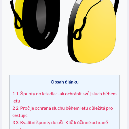
Obsah článku
1
1. Špunty do letadla: Jak ochránit svůj sluch během
letu
2
2. Proč je ochrana sluchu během letu důležitá pro
cestující
3
3. Kvalitní špunty do uší: Klíč k účinné ochraně