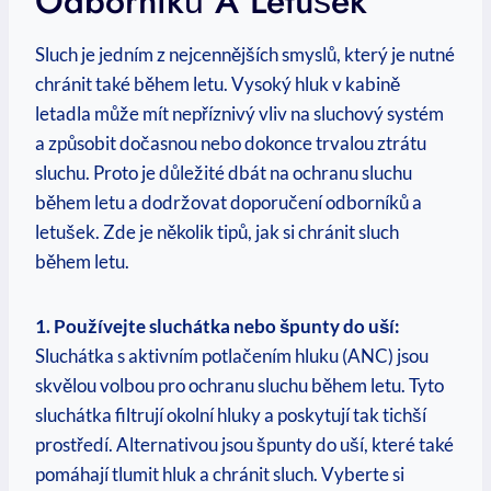
Odborníků A Letušek
Sluch je jedním z nejcennějších smyslů, který je nutné
chránit také během letu. Vysoký hluk v kabině
letadla může mít nepříznivý vliv na sluchový systém
a způsobit dočasnou nebo dokonce trvalou ztrátu
sluchu. Proto je důležité dbát na ochranu sluchu
během letu a dodržovat doporučení odborníků a
letušek. Zde je několik tipů, jak si chránit sluch
během letu.
1. Používejte sluchátka nebo špunty do uší:
Sluchátka s aktivním potlačením hluku (ANC) jsou
skvělou volbou pro ochranu sluchu během letu. Tyto
sluchátka filtrují okolní hluky a poskytují tak tichší
prostředí. Alternativou jsou špunty do uší, které také
pomáhají tlumit hluk a chránit sluch. Vyberte si