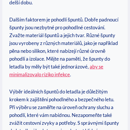
delší dobu.
Dalším faktorem je pohodlí špuntů. Dobře padnoucí
špunty jsou nezbytné pro pohodlné cestování.
Zvažte materiál špuntů a jejich tvar. Různé špunty
jsou vyrobeny z různých materiálů, jako je například
pěna nebo silikon, které nabízejí různé úrovně
pohodlí a izolace. Mějte na paměti, že špunty do
letadla by měly být také jednorázové,
aby se
minimalizovalo riziko infekce
.
Výběr ideálních špuntů do letadla je důležitým
krokem k zajištění pohodlného a bezpečného letu.
Při výběru se zaměřte na úroveň ochrany sluchu a
pohodlí, které vám nabídnou. Nezapomeňte také
zvážit cestovní zvyky a potřeby. S správnými špunty