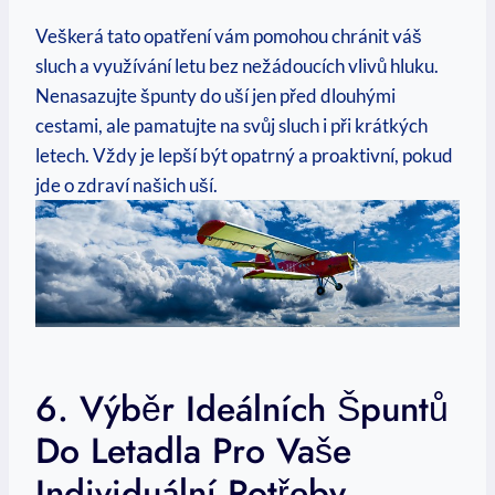
Veškerá tato opatření vám pomohou chránit váš
sluch a využívání letu bez nežádoucích vlivů hluku.
Nenasazujte špunty do uší jen před dlouhými
cestami, ale pamatujte na svůj sluch i při krátkých
letech. Vždy je lepší být opatrný a proaktivní, pokud
jde o zdraví našich uší.
6. Výběr Ideálních Špuntů
Do Letadla Pro Vaše
Individuální Potřeby