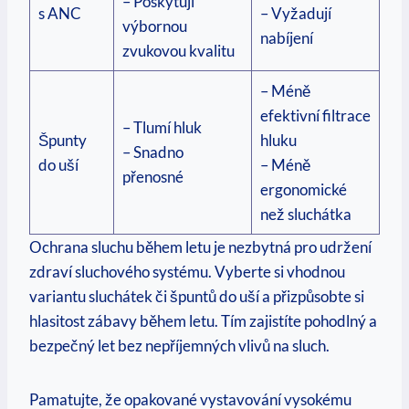
– Poskytují
s ANC
– Vyžadují
výbornou
nabíjení
zvukovou kvalitu
– Méně
efektivní filtrace
– Tlumí hluk
Špunty
hluku
– Snadno
do uší
– Méně
přenosné
ergonomické
než sluchátka
Ochrana sluchu během letu je nezbytná pro udržení
zdraví sluchového systému. Vyberte si vhodnou
variantu sluchátek či špuntů do uší a přizpůsobte si
hlasitost zábavy během letu. Tím zajistíte pohodlný a
bezpečný let bez nepříjemných vlivů na sluch.
Pamatujte, že opakované vystavování vysokému