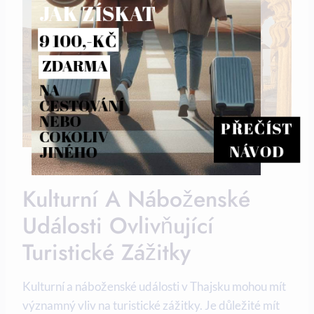
JAK ZÍSKAT
9 100,-KČ
ZDARMA
NA 
CESTOVÁNÍ 
NEBO 
PŘEČÍST
COKOLIV 
NÁVOD
JINÉHO
Kulturní A Náboženské
Události Ovlivňující
Turistické Zážitky
Kulturní a náboženské události v Thajsku mohou mít
významný vliv na turistické zážitky. Je důležité mít