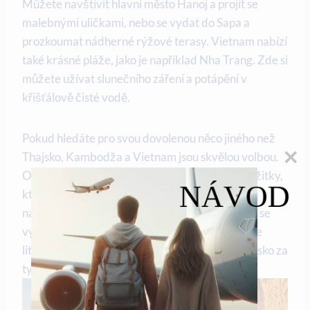
Můžete navštívit hlavní město Hanoj a projít se
malebnými uličkami, nebo se vydat do Sapa a
prozkoumat nádherné rýžové terasy. Vietnam nabízí
také krásné pláže, jako je například Nha Trang. Zde si
můžete užívat slunečního záření a potápění v
křišťálově čisté vodě.
Pokud hledáte pro svou dovolenou něco jiného než
Thajsko, Kambodža a Vietnam jsou skvělou volbou.
Obě tyto země mají své jedinečné atrakce a zážitky,
NÁVOD
které stojí za to objevovat. Ať už se rozhodnete
navštívit královské paláce v Phnom Penu, nebo se
vydat do vnitrozemí Vietnamu, určitě nebudete
litovat, že jste vyměnili turisticky oblíbený Thajsko za
tyto fascinující destinace.