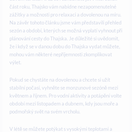
část roku, Thajsko vám nabídne nezapomenutelné
zážitky a možnosti pro relaxaci a dovolenou na míru.
Na závěr tohoto článku jsme vám představili přehled
sezón a období, kterých se možná vyplatí vyhnout při
plánování cesty do Thajska. Je důležité si uvědomit,
že i když se v danou dobu do Thajska vydat můžete,
mohou vám některé nepříjemnosti zkomplikovat
výlet.
Pokud se chystáte na dovolenou a chcete si užít
stabilní počasí, vyhněte se monzunové sezóně mezi
květnem a říjnem. Pro vodní aktivity a potápění volte
období mezi listopadem a dubnem, kdy jsou moře a
podmořský svět na svém vrcholu.
V létě se můžete potýkat s vysokými teplotami a