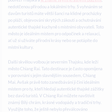
nedotčenou přírodou a lokálními trhy. S vyhnáním se
davům turistů máte větší šanci na klidné procházky
po pláži, objevování skrytých zákoutí a ochutnávání
autentické thajské kuchyně s místními obyvateli. Toto
město je ideálním místem pro odpočinek a relaxaci,
ať už si užíváte přírodní krásy nebo se potápíte do
místní kultury.
Další skvělou volbou je severním Thajsku, kde leží
město Chiang Rai. Tato destinace je často opomíjena
v porovnání s jejím slavnějším sousedem, Chiang
Mai. Avšak právě toto zanedbávání ji činí ideálním
místem pro ty, kteří hledají autentické thajské zážitky
bez davů turistů. V Chiang Rai můžete navštívit
známý Bílý chrám, krásné vodopády a tradiční trhy.
Využijte toho, že ještě nebylo převálcováno