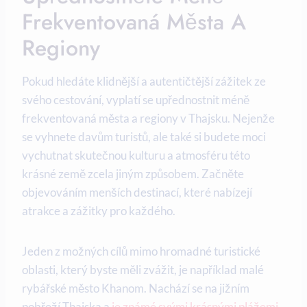
Frekventovaná Města A
Regiony
Pokud hledáte klidnější a autentičtější zážitek ze
svého cestování, vyplatí se upřednostnit méně
frekventovaná města a regiony v Thajsku. Nejenže
se vyhnete davům turistů, ale také si budete moci
vychutnat skutečnou kulturu a atmosféru této
krásné země zcela jiným způsobem. Začněte
objevováním menších destinací, které nabízejí
atrakce a zážitky pro každého.
Jeden z možných cílů mimo hromadné turistické
oblasti, který byste měli zvážit, je například malé
rybářské město Khanom. Nachází se na jižním
pobřeží Thajska a
je známé svými krásnými plážemi
,