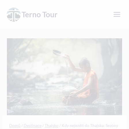
Přeskočit
na
Terno Tour
obsah
Domů
/
Destinace
/
Thajsko
/
Kdy nejezdit do Thajska: Sezóny