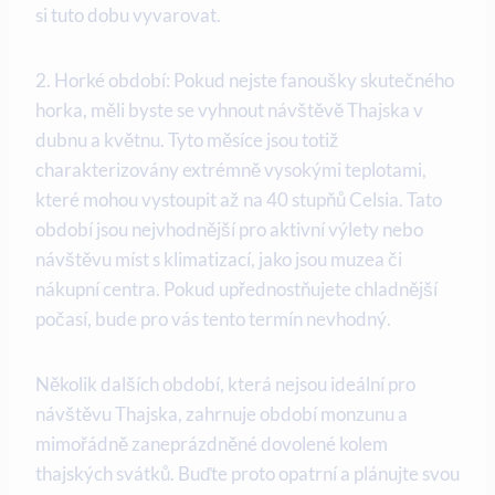
si tuto dobu vyvarovat.
2. Horké období: Pokud nejste fanoušky skutečného
horka, měli byste se vyhnout návštěvě Thajska v
dubnu a květnu. Tyto měsíce jsou totiž
charakterizovány extrémně vysokými teplotami,
které mohou vystoupit až na 40 stupňů Celsia. Tato
období jsou nejvhodnější pro aktivní výlety nebo
návštěvu míst s klimatizací, jako jsou muzea či
nákupní centra. Pokud upřednostňujete chladnější
počasí, bude pro vás tento termín nevhodný.
Několik dalších období, která nejsou ideální pro
návštěvu Thajska, zahrnuje období monzunu a
mimořádně zaneprázdněné dovolené kolem
thajských svátků. Buďte proto opatrní a plánujte svou