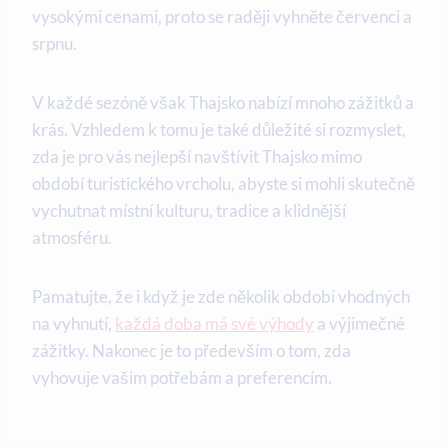
vysokými cenami, proto se raději vyhněte červenci a
srpnu.
V každé sezóně však Thajsko nabízí mnoho zážitků a
krás. Vzhledem k tomu je také důležité si rozmyslet,
zda je pro vás nejlepší navštívit Thajsko mimo
období turistického vrcholu, abyste si mohli skutečně
vychutnat místní kulturu, tradice a klidnější
atmosféru.
Pamatujte, že i když je zde několik období vhodných
na vyhnutí,
každá doba má své výhody
a výjimečné
zážitky. Nakonec je to především o tom, zda
vyhovuje vašim potřebám a preferencím.