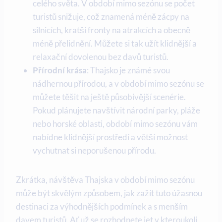
celého světa. V období mimo sezónu se počet
turistů snižuje, což znamená méně zácpy na
silnicích, kratší fronty na atrakcích a obecně
méně přelidnění. Můžete si tak užít klidnější a
relaxační dovolenou bez davů turistů.
Přírodní krása
: Thajsko je známé svou
nádhernou přírodou, a v období mimo sezónu se
můžete těšit na ještě působivější scenérie.
Pokud plánujete navštívit národní parky, pláže
nebo horské oblasti, období mimo sezónu vám
nabídne klidnější prostředí a větší možnost
vychutnat si neporušenou přírodu.
Zkrátka, návštěva Thajska v období mimo sezónu
může být skvělým způsobem, jak zažít tuto úžasnou
destinaci za výhodnějších podmínek a s menším
davem turistů. Ať už se rozhodnete jet v kteroukoli