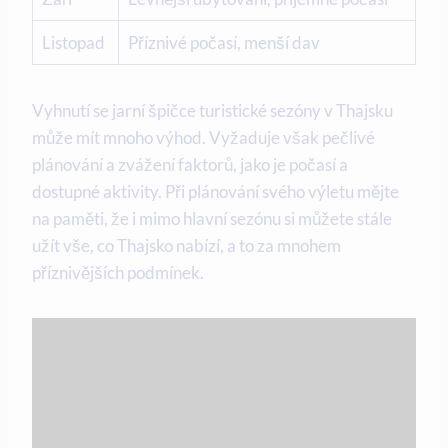
Listopad
Příznivé počasí, menší dav
Vyhnutí se jarní špičce turistické sezóny v Thajsku
může mít mnoho výhod. Vyžaduje však pečlivé
plánování a zvážení faktorů, jako je počasí a
dostupné aktivity. Při plánování svého výletu mějte
na paměti, že i mimo hlavní sezónu si můžete stále
užít vše, co Thajsko nabízí, a to za mnohem
příznivějších podmínek.