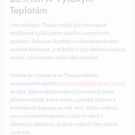
Teplotám
Letní období v Thajsku může být překvapivě
nepříjemné kvůli častým dešťům a extrémním
teplotám. Pokud se chystáte na dovolenou do této
exotické destinace, je důležité si být vědom/a sezón a
období, která byste raději měli vynechat.
Vhodné je vyhnout se do Thajska během
monzunového období,
které trvá přibližně od června
do října. Během těchto měsíců jsou možné časté
přívalové deště, které mohou způsobit záplavy a
komplikovat dopravu po celé zemi. Vláda vydává
varování ohledně povodní a silných větrů v
některých oblastech, proto je nejlepší toto období
vynechat.