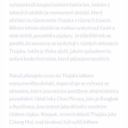
vyhnutí kvůli bezpečnostním faktorům. Jedním z
takových období je monsunové období, které
přichází na různá místa Thajska v různých časech.
Během tohoto období se mohou vyskytnout časté a
silné deště, povodně a záplavy. Je důležité mít na
paměti, že monsuny se vyskytují v různých oblastech
Thajska, takže je třeba zjistit, jakým způsobem to
ovlivní konkrétní místo, které plánujete navštívit.
Pokud plánujete cestu do Thajska během
monsunového období, doporučuje se vyhnout se
oblastem, které jsou nejvíce postiženy silnými dešti a
povodněmi. Údolí řeky Chao Phraya, jako je Bangkok
a Ayutthaya, jsou známé jako oblasti s vysokým
rizikem záplav. Naopak, severní oblasti Thajska jako
Chiang Mai, mají tendenci být sušší během