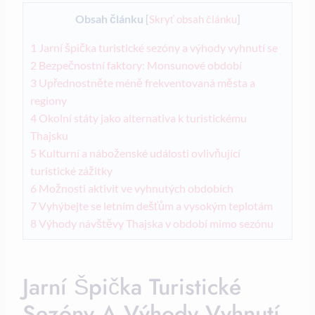
Obsah článku
[
Skryť obsah článku
]
1
Jarní špička turistické sezóny a výhody vyhnutí se
2
Bezpečnostní faktory: Monsunové období
3
Upřednostněte méně frekventovaná města a
regiony
4
Okolní státy jako alternativa k turistickému
Thajsku
5
Kulturní a náboženské události ovlivňující
turistické zážitky
6
Možnosti aktivit ve vyhnutých obdobích
7
Vyhýbejte se letním dešťům a vysokým teplotám
8
Výhody návštěvy Thajska v období mimo sezónu
Jarní Špička Turistické
Sezóny A Výhody Vyhnutí