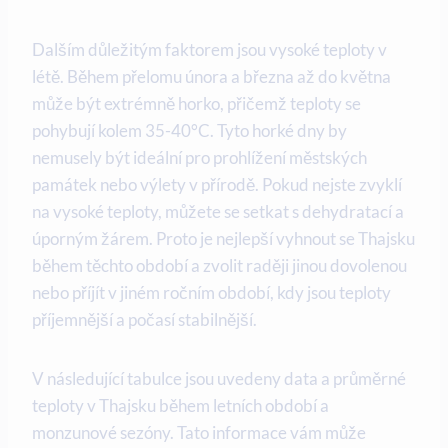
Dalším důležitým faktorem jsou vysoké teploty v
létě. Během přelomu února a března až do května
může být extrémně horko, přičemž teploty se
pohybují kolem 35-40°C. Tyto horké dny by
nemusely být ideální pro prohlížení městských
památek nebo výlety v přírodě. Pokud nejste zvyklí
na vysoké teploty, můžete se setkat s dehydratací a
úporným žárem. Proto je nejlepší vyhnout se Thajsku
během těchto období a zvolit raději jinou dovolenou
nebo příjít v jiném ročním období, kdy jsou teploty
příjemnější a počasí stabilnější.
V následující tabulce jsou uvedeny data a průměrné
teploty v Thajsku během letních období a
monzunové sezóny. Tato informace vám může