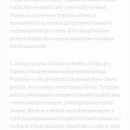
zvážit, kdy se vydat a kdy zemi raději vyhnout.
Thajsko je známé svou tropickou klimou a
sezonálními vlivy, které mají významný dopad na
možnosti aktivit pro turisty. Zde vám přinášíme
přehled období, která nejsou ideální pro návštěvu
této krásné země.
1. Deštná sezóna: Období od května do října je v
Thajsku charakterizováno jako deštná sezóna.
Prakticky v celé zemi dochází k pravidelným silným
dešťům, která mohou trvat hodiny až dny. Turistické
aktivity jako koupání, potápění či slunění na pláži jsou
v tomto období omezené, jelikož počasí není příliš
vhodné. Navíc se v deštné sezóně seznamujeme s
vyšší pravděpodobností tropických bouří a dokonce i
hurikánů. Pokud plánujete odpočinek u moře, je lepší