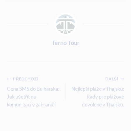
Terno Tour
Navigace
PŘEDCHOZÍ
DALŠÍ
Pro
Cena SMS do Bulharska:
Nejlepší pláže v Thajsku:
Jak ušetřit na
Rady pro plážové
Příspěvek
komunikaci v zahraničí
dovolené v Thajsku.