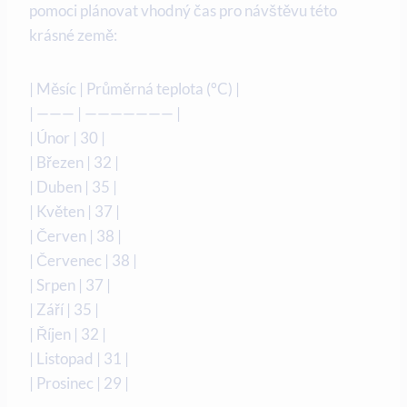
pomoci plánovat vhodný čas pro návštěvu této
krásné země:
| Měsíc | Průměrná teplota (°C) |
| ——— | ——————— |
| Únor | 30 |
| Březen | 32 |
| Duben | 35 |
| Květen | 37 |
| Červen | 38 |
| Červenec | 38 |
| Srpen | 37 |
| Září | 35 |
| Říjen | 32 |
| Listopad | 31 |
| Prosinec | 29 |