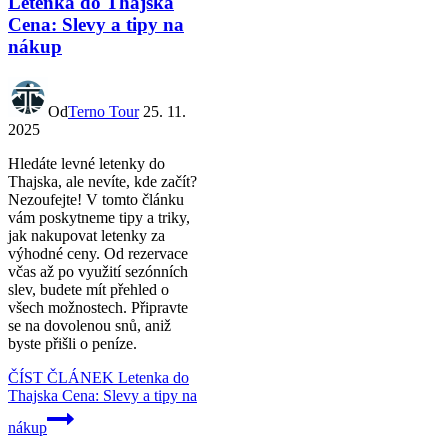
Letenka do Thajska
Cena: Slevy a tipy na
nákup
Od
Terno Tour
25. 11.
2025
Hledáte levné letenky do
Thajska, ale nevíte, kde začít?
Nezoufejte! V tomto článku
vám poskytneme tipy a triky,
jak nakupovat letenky za
výhodné ceny. Od rezervace
včas až po využití sezónních
slev, budete mít přehled o
všech možnostech. Připravte
se na dovolenou snů, aniž
byste přišli o peníze.
ČÍST ČLÁNEK
Letenka do
Thajska Cena: Slevy a tipy na
nákup