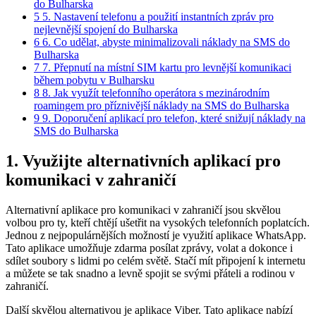
do Bulharska
5
5. Nastavení telefonu a použití instantních zpráv pro
nejlevnější spojení do Bulharska
6
6. Co udělat, abyste minimalizovali náklady na SMS do
Bulharska
7
7. Přepnutí na místní SIM kartu pro levnější komunikaci
během pobytu v Bulharsku
8
8. Jak využít telefonního operátora s mezinárodním
roamingem pro příznivější náklady na SMS do Bulharska
9
9. Doporučení aplikací pro telefon, které snižují náklady na
SMS do Bulharska
1. Využijte alternativních aplikací pro
komunikaci v zahraničí
Alternativní aplikace pro komunikaci v zahraničí jsou skvělou
volbou pro ty, kteří chtějí ušetřit na vysokých telefonních poplatcích.
Jednou z nejpopulárnějších možností je využití aplikace WhatsApp.
Tato aplikace umožňuje zdarma posílat zprávy, volat a dokonce i
sdílet soubory s lidmi po celém světě. Stačí mít připojení k internetu
a můžete se tak snadno a levně spojit se svými přáteli a rodinou v
zahraničí.
Další skvělou alternativou je aplikace Viber. Tato aplikace nabízí