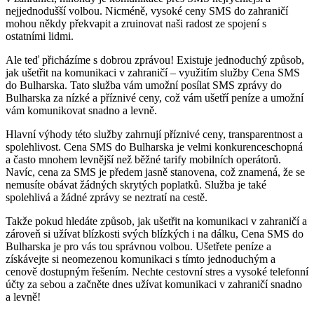
nejjednodušší volbou. Nicméně, vysoké ceny SMS do zahraničí
mohou někdy překvapit a zruinovat naši radost ze spojení s
ostatními lidmi.
Ale teď přicházíme s dobrou zprávou! Existuje jednoduchý způsob,
jak ušetřit na komunikaci v zahraničí – využitím služby Cena SMS
do Bulharska. Tato služba vám umožní posílat SMS zprávy do
Bulharska za nízké a příznivé ceny, což vám ušetří peníze a umožní
vám komunikovat snadno a levně.
Hlavní výhody této služby zahrnují příznivé ceny, transparentnost a
spolehlivost. Cena SMS do Bulharska je velmi konkurenceschopná
a často mnohem levnější než běžné tarify mobilních operátorů.
Navíc, cena za SMS je předem jasně stanovena, což znamená, že se
nemusíte obávat žádných skrytých poplatků. Služba je také
spolehlivá a žádné zprávy se neztratí na cestě.
Takže pokud hledáte způsob, jak ušetřit na komunikaci v zahraničí a
zároveň si užívat blízkosti svých blízkých i na dálku, Cena SMS do
Bulharska je pro vás tou správnou volbou. Ušetřete peníze a
získávejte si neomezenou komunikaci s tímto jednoduchým a
cenově dostupným řešením. Nechte cestovní stres a vysoké telefonní
účty za sebou a začněte dnes užívat komunikaci v zahraničí snadno
a levně!