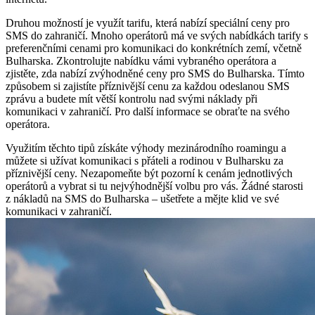
Druhou možností je využít tarifu, která nabízí speciální ceny pro
SMS do zahraničí. Mnoho operátorů má ve svých nabídkách tarify s
preferenčními cenami pro komunikaci do konkrétních zemí, včetně
Bulharska. Zkontrolujte nabídku vámi vybraného operátora a
zjistěte, zda nabízí zvýhodněné ceny pro SMS do Bulharska. Tímto
způsobem si zajistíte příznivější cenu za každou odeslanou SMS
zprávu a budete mít větší kontrolu nad svými náklady při
komunikaci v zahraničí. Pro další informace se obraťte na svého
operátora.
Využitím těchto tipů získáte výhody mezinárodního roamingu a
můžete si užívat komunikaci s přáteli a rodinou v Bulharsku za
příznivější ceny. Nezapomeňte být pozorní k cenám jednotlivých
operátorů a vybrat si tu nejvýhodnější volbu pro vás. Žádné starosti
z nákladů na SMS do Bulharska – ušetřete a mějte klid ve své
komunikaci v zahraničí.