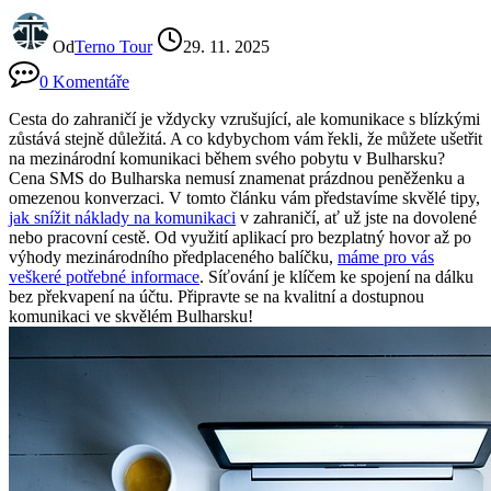
Od
Terno Tour
29. 11. 2025
0 Komentáře
Cesta do zahraničí je vždycky vzrušující, ale komunikace s blízkými
zůstává stejně důležitá. A co kdybychom vám řekli, že můžete ušetřit
na mezinárodní komunikaci během svého pobytu v Bulharsku?
Cena SMS do Bulharska nemusí znamenat prázdnou peněženku a
omezenou konverzaci. V tomto článku vám představíme skvělé tipy,
jak snížit náklady na komunikaci
v zahraničí, ať už jste na dovolené
nebo pracovní cestě. Od využití aplikací pro bezplatný hovor až po
výhody mezinárodního předplaceného balíčku,
máme pro vás
veškeré potřebné informace
. Síťování je klíčem ke spojení na dálku
bez překvapení na účtu. Připravte se na kvalitní a dostupnou
komunikaci ve skvělém Bulharsku!