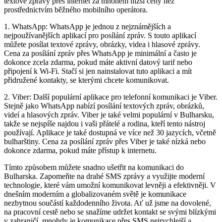
textové zprávy přes internet za mnohem nižší ceny než
prostřednictvím běžného mobilního operátora.
1. WhatsApp: WhatsApp je jednou z nejznámějších a
nejpoužívanějších aplikací pro posílání zpráv. S touto aplikací
můžete posílat textové zprávy, obrázky, videa i hlasové zprávy.
Cena za posílání zpráv přes WhatsApp je minimální a často je
dokonce zcela zdarma, pokud máte aktivní datový tarif nebo
připojení k Wi-Fi. Stačí si jen nainstalovat tuto aplikaci a mít
přidružené kontakty, se kterými chcete komunikovat.
2. Viber: Další populární aplikace pro telefonní komunikaci je Viber.
Stejně jako WhatsApp nabízí posílání textových zpráv, obrázků,
videí a hlasových zpráv. Viber je také velmi populární v Bulharsku,
takže se nejspíše najdou i vaši přátelé a rodina, kteří tento nástroj
používají. Aplikace je také dostupná ve více než 30 jazycích, včetně
bulharštiny. Cena za posílání zpráv přes Viber je také nízká nebo
dokonce zdarma, pokud máte přístup k internetu.
Tímto způsobem můžete snadno ušetřit na komunikaci do
Bulharska. Zapomeňte na drahé SMS zprávy a využijte moderní
technologie, které vám umožní komunikovat levněji a efektivněji. V
dnešním moderním a globalizovaném světě je komunikace
nezbytnou součástí každodenního života. Ať už jsme na dovolené,
na pracovní cestě nebo se snažíme udržet kontakt se svými blízkými
v zahraničí, mnohdy je komunikace přes SMS nejrychlejší a