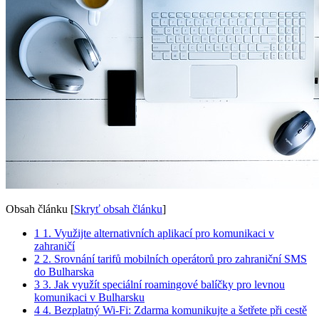
Obsah článku
[
Skryť obsah článku
]
1
1. Využijte alternativních aplikací pro komunikaci v
zahraničí
2
2. Srovnání tarifů mobilních operátorů pro zahraniční SMS
do Bulharska
3
3. Jak využít speciální roamingové balíčky pro levnou
komunikaci v Bulharsku
4
4. Bezplatný Wi-Fi: Zdarma komunikujte a šetřete při cestě