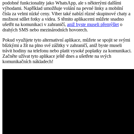
podobné funkcionality jako WhatsApp, ale s některými dalšími
výhodami. Například umožňuje volání na pevné linky a mobilní
čísla za velmi nízké ceny. Viber také nabízí různé skupinové chaty a
možnost sdílet fotky a videa. S těmito aplikacemi můžete snadno
ušetřit na komunikaci v zahraničí,
aniž byste museli přemýšlet
o
drahých SMS nebo mezinárodních hovorech.
Pokud využijete tyto alternativní aplikace, můžete se spojit se svými
blízkými a žít na plno své zážitky v zahraničí, aniž byste museli
trávit hodiny na telefonu nebo platit vysoké poplatky za komunikaci.
Začněte užívat tyto aplikace ještě dnes a ušetřete na svých
komunikačních nákladech!