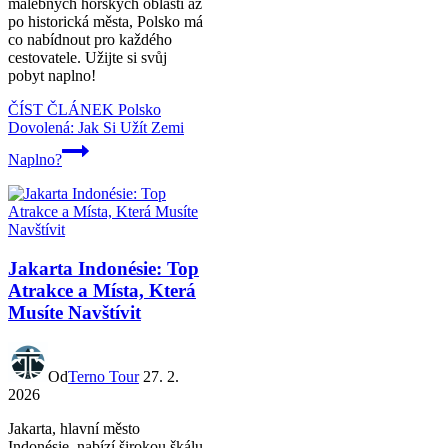
malebných horských oblastí až
po historická města, Polsko má
co nabídnout pro každého
cestovatele. Užijte si svůj
pobyt naplno!
ČÍST ČLÁNEK
Polsko
Dovolená: Jak Si Užít Zemi
Naplno?
Jakarta Indonésie: Top
Atrakce a Místa, Která
Musíte Navštívit
Od
Terno Tour
27. 2.
2026
Jakarta, hlavní město
Indonésie, nabízí širokou škálu