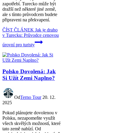
zapotřebí. Turecko může být
dražší než některé jiné země,
ale s tímto průvodcem budete
připraveni na překvapení.
ČÍST ČLÁNEK
Jak je draho
v Turecku: Průvodce cenovou
úrovní pro turisty
Polsko Dovolená: Jak
Si Užít Zemi Naplno?
Od
Terno Tour
20. 12.
2025
Pokud plánujete dovolenou v
Polsku, nezapomeňte využít
všech skvělých možností, které
tato země nabízí. Od