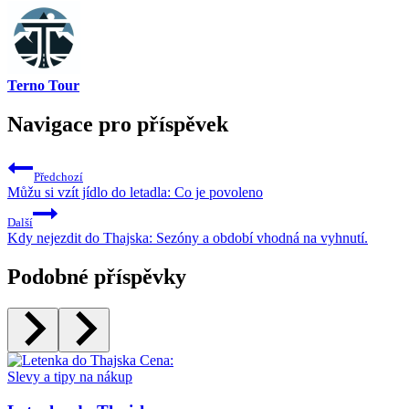
Terno Tour
Navigace pro příspěvek
Předchozí
Můžu si vzít jídlo do letadla: Co je povoleno
Další
Kdy nejezdit do Thajska: Sezóny a období vhodná na vyhnutí.
Podobné příspěvky