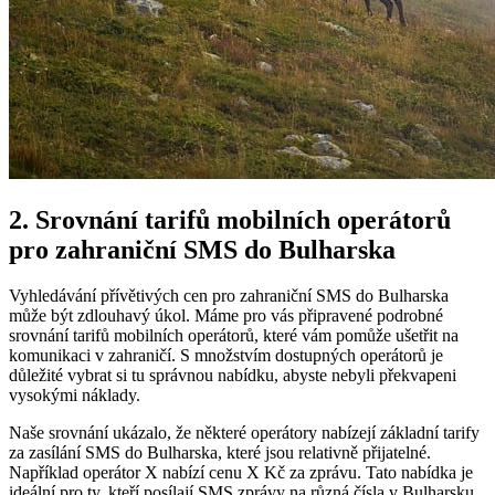
2. Srovnání tarifů mobilních operátorů
pro zahraniční SMS do Bulharska
Vyhledávání přívětivých cen pro zahraniční SMS do Bulharska
může být zdlouhavý úkol. Máme pro vás připravené podrobné
srovnání tarifů mobilních operátorů, které vám pomůže ušetřit na
komunikaci v zahraničí. S množstvím dostupných operátorů je
důležité vybrat si tu správnou nabídku, abyste nebyli překvapeni
vysokými náklady.
Naše srovnání ukázalo, že některé operátory nabízejí základní tarify
za zasílání SMS do Bulharska, které jsou relativně přijatelné.
Například operátor X nabízí cenu X Kč za zprávu. Tato nabídka je
ideální pro ty, kteří posílají SMS zprávy na různá čísla v Bulharsku.