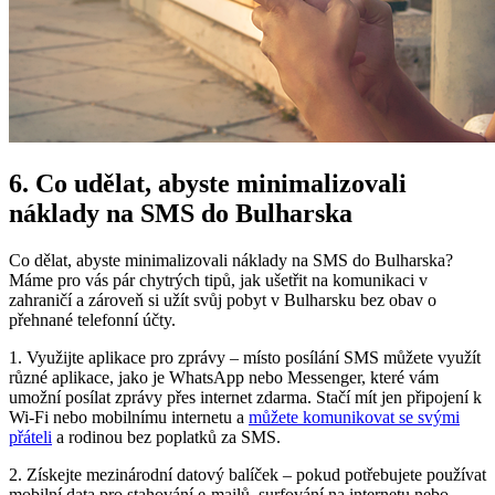
6. Co udělat, abyste minimalizovali
náklady na SMS do Bulharska
Co dělat, abyste minimalizovali náklady na SMS do Bulharska?
Máme pro vás pár chytrých tipů, jak ušetřit na komunikaci v
zahraničí a zároveň si užít svůj pobyt v Bulharsku bez obav o
přehnané telefonní účty.
1. Využijte aplikace pro zprávy – místo posílání SMS můžete využít
různé aplikace, jako je WhatsApp nebo Messenger, které vám
umožní posílat zprávy přes internet zdarma. Stačí mít jen připojení k
Wi-Fi nebo mobilnímu internetu a
můžete komunikovat se svými
přáteli
a rodinou bez poplatků za SMS.
2. Získejte mezinárodní datový balíček – pokud potřebujete používat
mobilní data pro stahování e-mailů, surfování na internetu nebo