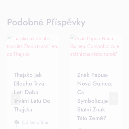
Podobné Příspěvky
Thajsko Jak
Znak Papua-
Dlouho Trvá
Nová Guinea:
Let: Doba
Co
Trvání Letu Do
Symbolizuje
Thajska
Státní Znak
Této Země?
Od
Terno Tour