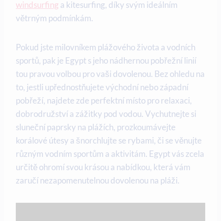
windsurfing
a kitesurfing,​ díky⁣ svým ideálním
větrným‍ podmínkám.‍
Pokud jste milovníkem plážového života ⁣a vodních
‌sportů,⁣ pak je Egypt ‍s​ jeho nádhernou pobřežní ⁤linií ​
tou pravou volbou pro vaši dovolenou. Bez ohledu na
to, jestli upřednostňujete ​východní nebo západní‌
pobřeží, najdete zde‌ perfektní místo ⁣pro relaxaci,
dobrodružství a​ zážitky ‍pod vodou.‍ Vychutnejte ‌si
sluneční‌ paprsky na plážích, ‌prozkoumávejte
korálové útesy a⁤ šnorchlujte se⁣ rybami, či ⁢se věnujte
různým vodním sportům a aktivitám. ⁣Egypt ​vás ⁤zcela
určitě ohromí svou krásou a nabídkou,​ která vám⁢
zaručí nezapomenutelnou‌ dovolenou na ‍pláži.