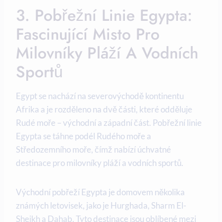
3. Pobřežní Linie Egypta:
Fascinující Misto Pro
Milovníky Pláží‌ A ‌vodních
Sportů
Egypt ‍se nachází na severovýchodě​ kontinentu⁣
Afrika a ​je​ rozděleno ​na dvě ⁣části, které odděluje
Rudé moře – východní a západní část. Pobřežní linie
Egypta se táhne⁢ podél‍ Rudého moře a
Středozemního moře, čímž‌ nabízí úchvatné
destinace pro milovníky pláží a vodních sportů.
Východní pobřeží⁢ Egypta je⁣ domovem několika
známých ​letovisek, jako je ​Hurghada, Sharm El-
Sheikh ⁣a ‌Dahab. Tyto destinace jsou oblíbené mezi