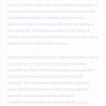
turisty z celého světa díky ⁣svým nádherným plážím s
jemným ‌bílým pískem ⁤a ⁢azurově modrou ‌vodou. Na
východním pobřeží se rovněž⁢ nachází mnoho
korálových útesů, které ⁣jsou rájem pro potápěče a
šnorchlování. Pod hladinou⁢ moře se totiž skrývá​
nádherný ⁢podmořský svět bohatý na barevné ryby a
exotické ‍druhy‍ mořské flóry ‌a fauny.
Západní pobřeží Egypta leží u Středozemního moře a
je známé⁣ svými nádhernými‍ plážemi
a klidnou
atmosférou. Mezi oblíbená letoviska na západním
pobřeží patří Alexandria, Marsa Matruh a El
⁣Alamein. ‍Tyto destinace nabízejí⁤ čisté a⁣ přírodní
pláže‌ s ​písčitými dunami a větrem‍ rozezněnými
palmami. Západní⁤ pobřeží ⁣se také​ stalo
vyhledávaným‍ místem pro vodní sporty,
jako je