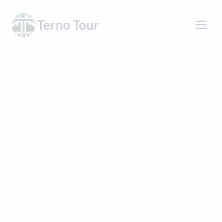
Přeskočit
na
Terno Tour
obsah