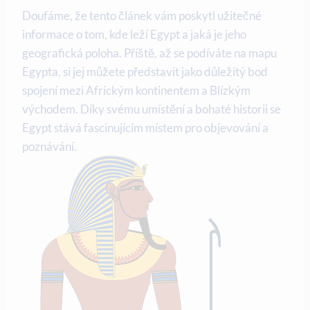
Doufáme,⁤ že tento článek vám poskytl⁤ užitečné
informace ‍o​ tom, kde leží Egypt a jaká je jeho⁢
geografická poloha. Příště, až⁣ se podíváte na mapu
Egypta, ‌si ⁣jej‌ můžete⁢ představit jako důležitý bod​
spojení mezi⁤ Africkým kontinentem⁢ a Blízkým
východem. ‍Díky svému umístění a bohaté‌ historii ‌se
Egypt stává⁣ fascinujícím místem pro ​objevování a
poznávání.