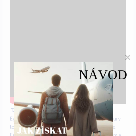
NÁVOD
‍ Tak a teď, když víte vše o geografické⁤ poloze⁤
Egypta,⁢ budete schopni do​ hlubin historie a kultury
tohoto úžasného ⁣místa ‍proniknout mnohem lépe.
JAK ZÍSKAT
Egypt leží na spojnici mezi ‌Africkým‍ kontinentem ‌a