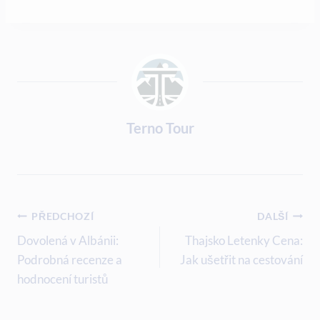
Terno Tour
Navigace
PŘEDCHOZÍ
DALŠÍ
Pro
Dovolená v Albánii:
Thajsko Letenky Cena:
Podrobná recenze a
Jak ušetřit na cestování
Příspěvek
hodnocení turistů