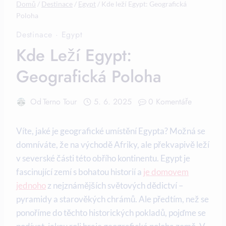
Domů
/
Destinace
/
Egypt
/
Kde leží Egypt: Geografická
Poloha
Destinace
·
Egypt
Kde Leží Egypt:
Geografická Poloha
Od
Terno Tour
5. 6. 2025
0 Komentáře
Víte, ‍jaké​ je geografické ‍umístění⁢ Egypta? Možná se
domníváte,⁣ že na východě Afriky, ale překvapivě leží⁢
v severské části této obřího ‌kontinentu. Egypt​ je
fascinující​ zemí ​s bohatou historií a
je⁣ domovem
jednoho
z ⁤nejznámějších​ světových dědictví –
pyramidy a starověkých chrámů.‌ Ale předtím,‍ než se
ponoříme do těchto historických pokladů, pojďme se