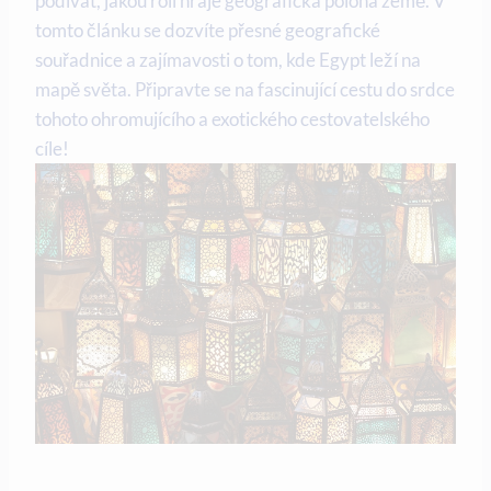
podívat, ⁤jakou roli hraje⁢ geografická‌ poloha země. ‍V⁣
tomto článku se dozvíte přesné geografické
souřadnice a zajímavosti o tom, kde‍ Egypt leží na⁣
mapě světa. ⁤Připravte se na fascinující⁤ cestu do⁤ srdce
tohoto⁣ ohromujícího a exotického cestovatelského
cíle!