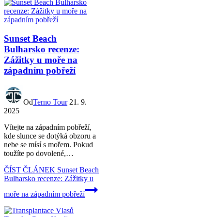
Sunset Beach
Bulharsko recenze:
Zážitky u moře na
západním pobřeží
Od
Terno Tour
21. 9.
2025
Vítejte na západním pobřeží,
kde slunce se dotýká obzoru a
nebe se mísí s mořem. Pokud
toužíte po dovolené,…
ČÍST ČLÁNEK
Sunset Beach
Bulharsko recenze: Zážitky u
moře na západním pobřeží