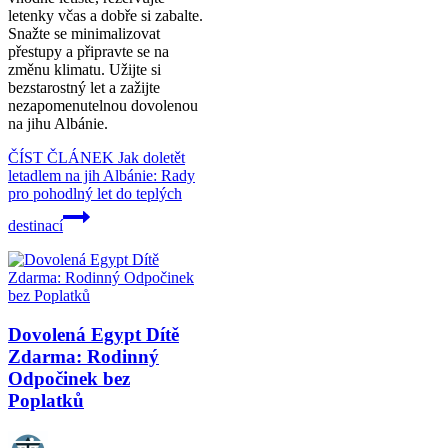
letenky včas a dobře si zabalte.
Snažte se minimalizovat
přestupy a připravte se na
změnu klimatu. Užijte si
bezstarostný let a zažijte
nezapomenutelnou dovolenou
na jihu Albánie.
ČÍST ČLÁNEK
Jak doletět
letadlem na jih Albánie: Rady
pro pohodlný let do teplých
destinací
Dovolená Egypt Dítě
Zdarma: Rodinný
Odpočinek bez
Poplatků