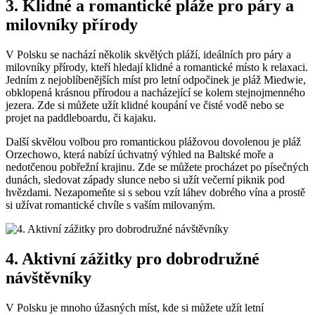
3. Klidné a romantické pláže pro páry a
milovníky přírody
V Polsku se nachází několik skvělých pláží, ideálních pro páry a
milovníky přírody, kteří hledají klidné a romantické místo k relaxaci.
Jedním z nejoblíbenějších míst pro letní odpočinek je pláž Miedwie,
obklopená krásnou přírodou a nacházející se kolem stejnojmenného
jezera. Zde si můžete užít klidné koupání ve čisté vodě nebo se
projet na paddleboardu, či kajaku.
Další skvělou volbou pro romantickou plážovou dovolenou je pláž
Orzechowo, která nabízí úchvatný výhled na Baltské moře a
nedotčenou pobřežní krajinu. Zde se můžete procházet po písečných
dunách, sledovat západy slunce nebo si užít večerní piknik pod
hvězdami. Nezapomeňte si s sebou vzít láhev dobrého vína a prostě
si užívat romantické chvíle s vaším milovaným.
4. Aktivní zážitky pro dobrodružné
návštěvníky
V Polsku je mnoho úžasných míst, kde si můžete užít letní