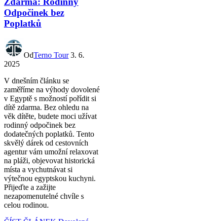
Zdarma: Rodinný
Odpočinek bez
Poplatků
Od
Terno Tour
3. 6.
2025
V dnešním článku se
zaměříme na výhody dovolené
v Egyptě s možností pořídit si
dítě zdarma. Bez ohledu na
věk dítěte, budete moci užívat
rodinný odpočinek bez
dodatečných poplatků. Tento
skvělý dárek od cestovních
agentur vám umožní relaxovat
na pláži, objevovat historická
místa a vychutnávat si
výtečnou egyptskou kuchyni.
Přijeďte a zažijte
nezapomenutelné chvíle s
celou rodinou.