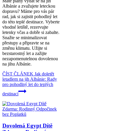
Máte plány vydat se na jih
Albánie a zvažujete leteckou
dopravu? Máme pro vás pár
rad, jak si zajistit pohodlný let
do této teplé destinace. Vyberte
vhodné letiště, rezervujte
letenky včas a dobře si zabalte.
Snažte se minimalizovat
přestupy a připravte se na
změnu klimatu. Užijte si
bezstarostný let a zažijte
nezapomenutelnou dovolenou
na jihu Albánie.
ČÍST ČLÁNEK
Jak doletět
letadlem na jih Albánie: Rady
pro pohodlný let do teplých
destinací
Dovolená Egypt Dítě