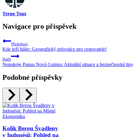
Terno Tour
Navigace pro příspěvek
Předchozí
Kde leží Itálie: Geografický průvodce pro cestovatele!
Další
Nepokoje Papua Nová Guinea: Aktuální situace a bezpečnostní tipy
Podobné příspěvky
Kolik Berou Švadleny
v Indonésii: Pohled na