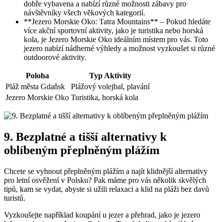
dobře vybavena a nabízí různé možnosti zábavy pro
návštěvníky všech věkových kategorií.
**Jezero Morskie Oko: Tatra Mountains** – Pokud hledáte
více akční sportovní aktivity, jako je turistika nebo horská
kola, je Jezero Morskie Oko ideálním místem pro vás. Toto
jezero nabízí nádherné výhledy a možnost vyzkoušet si různé
outdoorové aktivity.
Poloha
Typ Aktivity
Pláž města Gdaňsk
Plážový volejbal, plavání
Jezero Morskie Oko
Turistika, horská kola
9. Bezplatné a tišší alternativy k
oblíbeným přeplněným plážím
Chcete se vyhnout přeplněným plážím a najít klidnější alternativy
pro letní osvěžení v Polsku? Pak máme pro vás několik skvělých
tipů, kam se vydat, abyste si užili relaxaci a klid na pláži bez davů
turistů.
Vyzkoušejte například koupání u jezer a přehrad, jako je jezero