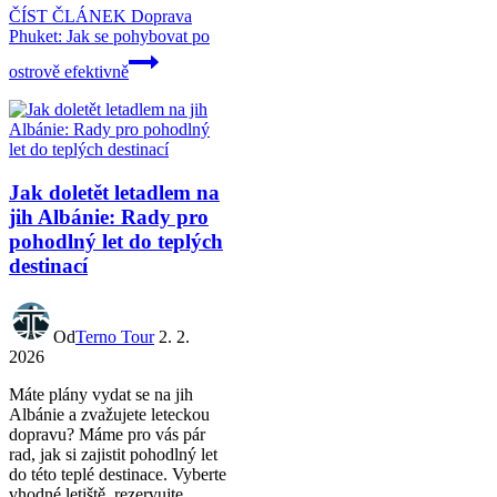
ČÍST ČLÁNEK
Doprava
Phuket: Jak se pohybovat po
ostrově efektivně
Jak doletět letadlem na
jih Albánie: Rady pro
pohodlný let do teplých
destinací
Od
Terno Tour
2. 2.
2026
Máte plány vydat se na jih
Albánie a zvažujete leteckou
dopravu? Máme pro vás pár
rad, jak si zajistit pohodlný let
do této teplé destinace. Vyberte
vhodné letiště, rezervujte