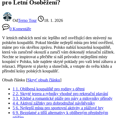
pro Letní Osoběžení?
Od
Terno Tour
18. 1. 2026
0 Komentáře
V letních měsících není nic lepšího než osvěžující den strávený na
polském koupališti. Pokud hledáte nejlepší místa pro letní osvěžení,
máme pro vás skvělou zprávu. Polsko nabízí kouzelná koupaliště,
která vás zaručeně okouzlí a zaručí vám dokonalý relaxační zážitek.
Nechte se inspirovat a přečtěte si náš průvodce nejlepšími místy
koupání v Polsku, kde najdete skryté poklady pro vaši letní zábavu a
relaxaci. Připravte si plavky a slunečník, a vstupte do světa klidu a
přírodní krásy polských koupališť.
Obsah článku
[
Skryť obsah článku
]
1
1. Oblíbená koupaliště pro rodiny s dětmi
2
2. Skryté jezera a rybníky vhodné pro rekreační plavání
3
3. Klidné a romantické pláže pro páry a milovníky přírody
4
4. Aktivní zážitky pro dobrodružné návštěvníky
5
6. Nejlepší místa pro sportovní aktivity a plážové hry
6
9. Bezplatné a tišší alternativy k oblíbeným přeplněným
plážím