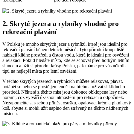
2. Skryté jezera a rybníky vhodné pro
rekreační plavání
V Polsku je mnoho skrytých jezer a rybníků, které jsou ideální pro
rekreační plavání během letních měsíců. Tyto přírodní koupaliště
nabízejí klidné prostředí a čistou vodu, která je ideální pro osvěžení
a relaxaci. Pokud hledáte místo, kde se schovat před horkým letním
sluncem a užít si přírodní krásy Polska, pak máme pro vás několik
tipů na nejlepší místa pro letní osvěžení.
V těchto skrytých jezerech a rybnících můžete relaxovat, plavat,
potápět se nebo se prostě jen lenošit na břehu a užívat si klidného
prostředí. Některá z těchto míst jsou dokonce obklopena lesy nebo
horami, což vytváří úžasnou atmosféru pro relaxaci a odpočinek.
Nezapomeňte si s sebou přinést osušku, opalovací krém a piknikový
koš, abyste si mohli užít naplno den strávený na těchto nádherných
místech.