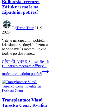
Bulharsko recenze:
Zážitky u moře na
západním pobřeží
Od
Terno Tour
21. 9.
2025
Vítejte na západním pobřeží,
kde slunce se dotýká obzoru a
nebe se mísí s mořem. Pokud
toužíte po dovolené,…
ČÍST ČLÁNEK
Sunset Beach
Bulharsko recenze: Zážitky u
moře na západním pobřeží
Transplantace Vlasů
Turecko Cena: Kvalita