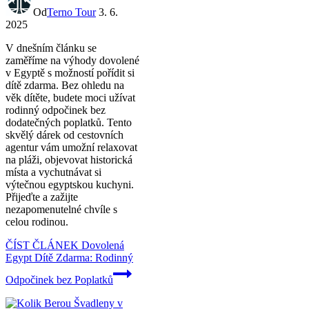
Od
Terno Tour
3. 6.
2025
V dnešním článku se
zaměříme na výhody dovolené
v Egyptě s možností pořídit si
dítě zdarma. Bez ohledu na
věk dítěte, budete moci užívat
rodinný odpočinek bez
dodatečných poplatků. Tento
skvělý dárek od cestovních
agentur vám umožní relaxovat
na pláži, objevovat historická
místa a vychutnávat si
výtečnou egyptskou kuchyni.
Přijeďte a zažijte
nezapomenutelné chvíle s
celou rodinou.
ČÍST ČLÁNEK
Dovolená
Egypt Dítě Zdarma: Rodinný
Odpočinek bez Poplatků