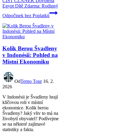
ČÍST ČLÁNEK
Dovolená
Egypt Dítě Zdarma: Rodinný
Odpočinek bez Poplatků
Kolik Berou Švadleny
v Indonésii: Pohled na
Místní Ekonomiku
Od
Terno Tour
16. 2.
2026
V Indonésii je Švadleny hrají
klíčovou roli v místní
ekonomice. Kolik berou
Švadleny? Jaký vliv to má na
živobytí obyvatel? Podívejme
se na některé zajímavé
statistiky a fakta.