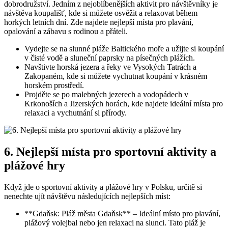
dobrodružství. Jedním z nejoblíbenějších aktivit pro návštěvníky je
návštěva koupališť, kde si můžete osvěžit a relaxovat během
horkých letních dní. Zde najdete nejlepší místa pro plavání,
opalování a zábavu s rodinou a přáteli.
Vydejte se na slunné pláže Baltického moře a užijte si koupání
v čisté vodě a sluneční paprsky na písečných plážích.
Navštivte horská jezera a řeky ve Vysokých Tatrách a
Zakopaném, kde si můžete vychutnat koupání v krásném
horském prostředí.
Projděte se po malebných jezerech a vodopádech v
Krkonoších a Jizerských horách, kde najdete ideální místa pro
relaxaci a vychutnání si přírody.
6. Nejlepší místa pro sportovní aktivity a
plážové hry
Když jde o sportovní aktivity a plážové hry v Polsku, určitě si
nenechte ujít návštěvu následujících nejlepších míst:
**Gdaňsk: Pláž města Gdaňsk** – Ideální místo pro plavání,
plážový volejbal nebo jen relaxaci na slunci. Tato pláž je