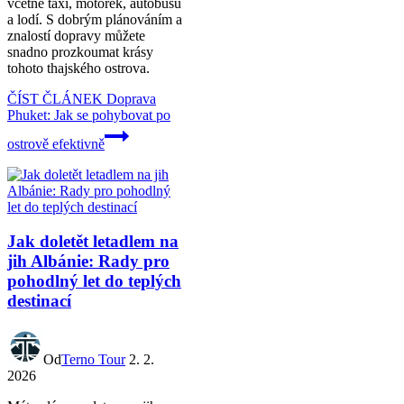
včetně taxi, motorek, autobusů
a lodí. S dobrým plánováním a
znalostí dopravy můžete
snadno prozkoumat krásy
tohoto thajského ostrova.
ČÍST ČLÁNEK
Doprava
Phuket: Jak se pohybovat po
ostrově efektivně
Jak doletět letadlem na
jih Albánie: Rady pro
pohodlný let do teplých
destinací
Od
Terno Tour
2. 2.
2026