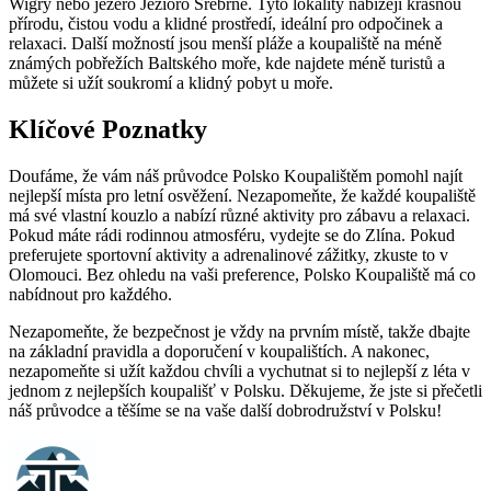
Wigry nebo jezero Jezioro Srebrne. Tyto lokality nabízejí krásnou
přírodu, čistou vodu a klidné prostředí, ideální pro odpočinek a
relaxaci. Další možností jsou menší pláže a koupaliště na méně
známých pobřežích Baltského moře, kde najdete méně turistů a
můžete si užít soukromí a klidný pobyt u moře.
Klíčové Poznatky
Doufáme, že vám náš průvodce Polsko Koupalištěm pomohl najít
nejlepší místa pro letní osvěžení. Nezapomeňte, že každé koupaliště
má své vlastní kouzlo a nabízí různé aktivity pro zábavu a relaxaci.
Pokud máte rádi rodinnou atmosféru, vydejte se do Zlína. Pokud
preferujete sportovní aktivity a adrenalinové zážitky, zkuste to v
Olomouci. Bez ohledu na vaši preference, Polsko Koupaliště má co
nabídnout pro každého.
Nezapomeňte, že bezpečnost je vždy na prvním místě, takže dbajte
na základní pravidla a doporučení v koupalištích. A nakonec,
nezapomeňte si užít každou chvíli a vychutnat si to nejlepší z léta v
jednom z nejlepších koupališť v Polsku. Děkujeme, že jste si přečetli
náš průvodce a těšíme se na vaše další dobrodružství v Polsku!