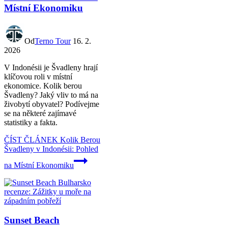
Místní Ekonomiku
Od
Terno Tour
16. 2.
2026
V Indonésii je Švadleny hrají
klíčovou roli v místní
ekonomice. Kolik berou
Švadleny? Jaký vliv to má na
živobytí obyvatel? Podívejme
se na některé zajímavé
statistiky a fakta.
ČÍST ČLÁNEK
Kolik Berou
Švadleny v Indonésii: Pohled
na Místní Ekonomiku
Sunset Beach