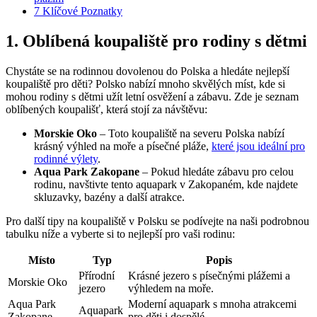
7
Klíčové Poznatky
1. Oblíbená koupaliště pro rodiny s dětmi
Chystáte se na rodinnou dovolenou do Polska a hledáte nejlepší
koupaliště pro děti? Polsko nabízí mnoho skvělých míst, kde si
mohou rodiny s dětmi užít letní osvěžení a zábavu. Zde je seznam
oblíbených koupališť, která stojí za návštěvu:
Morskie Oko
– Toto koupaliště na severu Polska nabízí
krásný výhled na moře a písečné pláže,
které jsou ideální pro
rodinné výlety
.
Aqua Park Zakopane
– Pokud hledáte zábavu pro celou
rodinu, navštivte tento aquapark v Zakopaném, kde najdete
skluzavky, bazény a další atrakce.
Pro další tipy na koupaliště v Polsku se podívejte na naši podrobnou
tabulku níže a vyberte si to nejlepší pro vaši rodinu:
Místo
Typ
Popis
Přírodní
Krásné jezero s písečnými plážemi a
Morskie Oko
jezero
výhledem na moře.
Aqua Park
Moderní aquapark s mnoha atrakcemi
Aquapark
Zakopane
pro děti i dospělé.