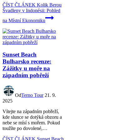
ČÍST ČLÁNEK
Kolik Berou
Švadleny v Indonésii: Pohled
na Místní Ekonomiku
Sunset Beach
Bulharsko recenze:
Zážitky u moře na
západním pobřeží
Od
Terno Tour
21. 9.
2025
Vítejte na západním pobřeží,
kde slunce se dotýká obzoru a
nebe se mísí s mořem. Pokud
toužíte po dovolené,…
ČÍST ČLÁNEK
Sunset Beach