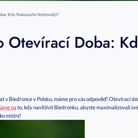
oba: Kdy Nakoupíte Nejlevněji?
o Otevírací Doba: K
ovat v Biedronce v Polsku, máme pro vás odpověď! Otevírací do
váme na
to, kdy navštívit Biedronku, abyste maximalizovali své
ko místní!