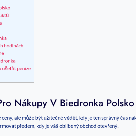
olsko
uktů
a
onka
ch hodinách
ne
iedronka
a ušetřit peníze
 Pro Nákupy V Biedronka Polsko
ceny, ale může být užitečné vědět, kdy je ten správný čas nako
formovat předem, kdy je váš oblíbený obchod otevřený.