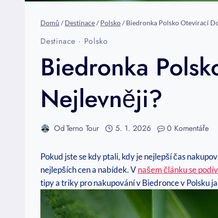
Domů
/
Destinace
/
Polsko
/
Biedronka Polsko Otevírací D
Destinace
·
Polsko
Biedronka Polsk
Nejlevněji?
Od
Terno Tour
5. 1. 2026
0 Komentáře
Pokud jste se kdy ptali, kdy je nejlepší čas nakup
nejlepších cen a nabídek. V
našem článku se podí
tipy a triky pro nakupování v Biedronce v Polsku ja