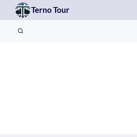
Přeskočit
Terno Tour
na
obsah