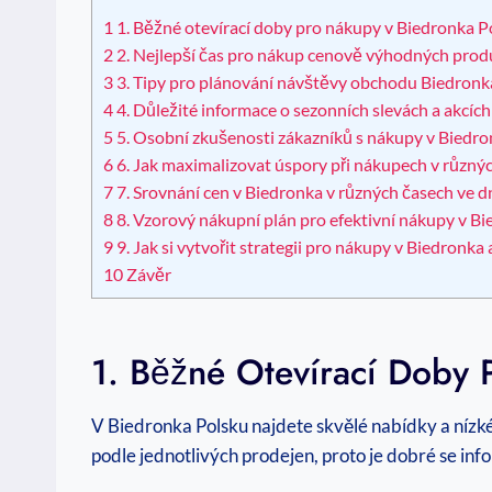
1
1. Běžné otevírací doby pro nákupy v Biedronka P
2
2. Nejlepší čas pro nákup cenově výhodných prod
3
3. Tipy pro plánování návštěvy obchodu Biedronk
4
4. Důležité informace o sezonních slevách a akcích
5
5. Osobní zkušenosti zákazníků s nákupy v Biedr
6
6. Jak maximalizovat úspory při nákupech v různý
7
7. Srovnání cen v Biedronka v různých časech ve d
8
8. Vzorový nákupní plán pro efektivní nákupy v B
9
9. Jak si vytvořit strategii pro nákupy v Biedronka 
10
Závěr
1. Běžné Otevírací Doby
V Biedronka Polsku najdete skvělé nabídky a nízké 
podle jednotlivých prodejen, proto je dobré se in