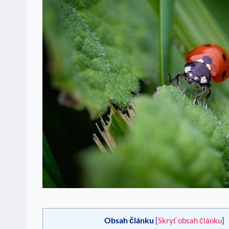
Obsah článku
[
Skryť obsah článku
]