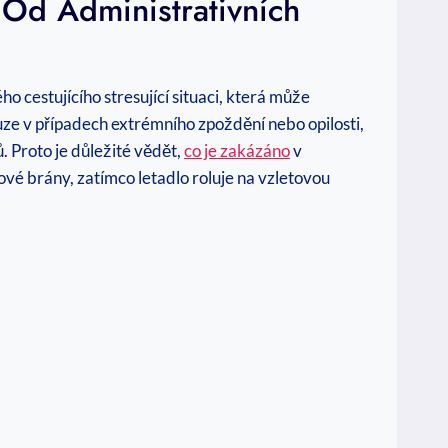
 Od Administrativních
 cestujícího stresující situaci, která může
uze v případech extrémního zpoždění nebo opilosti,
. Proto je důležité vědět,
co je zakázáno
v
ové brány, zatímco letadlo roluje na vzletovou