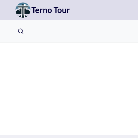
Přeskočit
Terno Tour
na
obsah