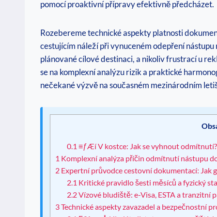
pomocí proaktivní přípravy efektivně předcházet.
Rozebereme technické aspekty platnosti dokumentů 
cestujícím náleží při vynuceném odepření nástupu na
plánované cílové destinaci, a nikoliv frustrací u
se na komplexní analýzu rizik a praktické harmono
nečekané výzvě na současném mezinárodním letiš
Obs
0.1
≡ƒÆí V kostce: Jak se vyhnout odmítnutí
1
Komplexní analýza příčin odmítnutí nástupu do
2
Expertní průvodce cestovní dokumentací: Jak gar
2.1
Kritické pravidlo šesti měsíců a fyzický st
2.2
Vízové bludiště: e-Visa, ESTA a tranzitní p
3
Technické aspekty zavazadel a bezpečnostní pr