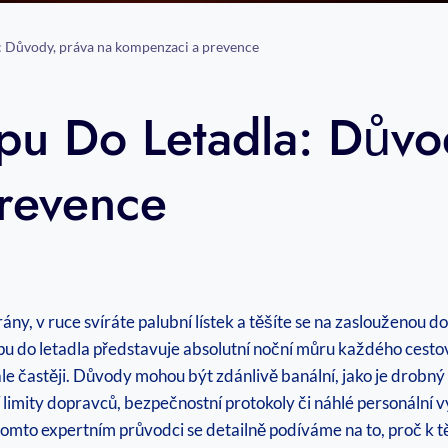
: Důvody, práva na kompenzaci a prevence
pu Do Letadla: Důvo
revence
brány, v ruce svíráte palubní lístek a těšíte se na zaslouženou 
 do letadla představuje absolutní noční můru každého cestov
e častěji. Důvody mohou být zdánlivě banální, jako je drobný p
ní limity dopravců, bezpečnostní protokoly či náhlé personáln
omto expertním průvodci se detailně podíváme na to, proč k těm