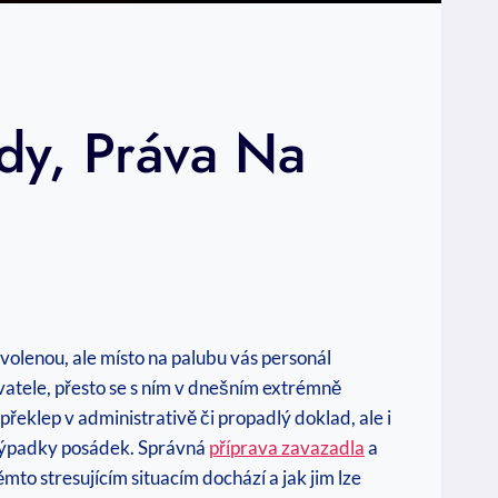
dy, Práva Na
dovolenou, ale místo na palubu vás personál
atele, přesto se s ním v dnešním extrémně
řeklep v administrativě či propadlý doklad, ale i
í výpadky posádek. Správná
příprava zavazadla
a
to stresujícím situacím dochází a jak jim lze