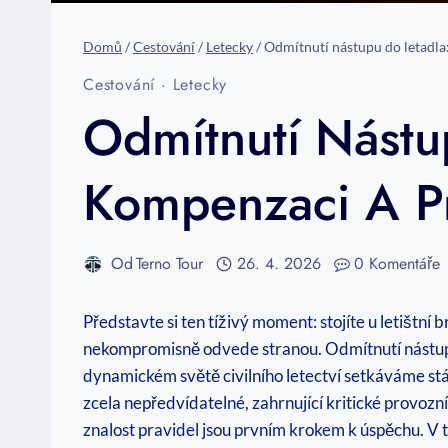
Domů
/
Cestování
/
Letecky
/
Odmítnutí nástupu do letadla
Cestování
·
Letecky
Odmítnutí Nástu
Kompenzaci A P
Od
Terno Tour
26. 4. 2026
0 Komentáře
Představte si ten tíživý moment: stojíte u letištní 
nekompromisně odvede stranou. Odmítnutí nástupu
dynamickém světě civilního letectví setkáváme stál
zcela nepředvídatelné, zahrnující kritické provoz
znalost pravidel jsou prvním krokem k úspěchu. V t