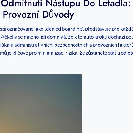
 Odmítnutí Nástupu Do Letadla:
 Provozní Důvody
ii označované jako „denied boarding“, představuje pro každého
ř. Ačkoliv se mnoho lidí domnívá, že k tomuto kroku dochází po
 škálu administrativních, bezpečnostních a provozních faktorů
je klíčové pro minimalizaci rizika, že zůstanete stát u odlet