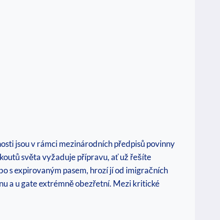
nosti jsou v rámci mezinárodních předpisů povinny
koutů světa vyžaduje přípravu, ať už řešíte
ebo s expirovaným pasem, hrozí jí od imigračních
nu a u gate extrémně obezřetní. Mezi kritické