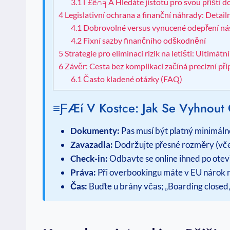
3.1
Γ£ê∩╕Å Hledáte jistotu pro svou příští 
4
Legislativní ochrana a finanční náhrady: Detai
4.1
Dobrovolné versus vynucené odepření n
4.2
Fixní sazby finančního odškodnění
5
Strategie pro eliminaci rizik na letišti: Ultim
6
Závěr: Cesta bez komplikací začíná precizní př
6.1
Často kladené otázky (FAQ)
≡ƒÆí V Kostce: Jak Se Vyhnout 
Dokumenty:
Pas musí být platný minimálně 
Zavazadla:
Dodržujte přesné rozměry (včet
Check-in:
Odbavte se online ihned po otevře
Práva:
Při overbookingu máte v EU nárok
Čas:
Buďte u brány včas; „Boarding closed„ j