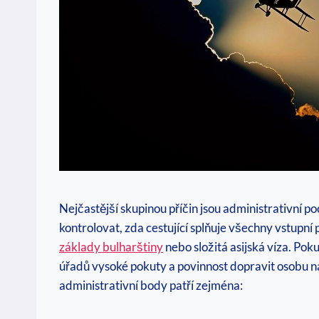
Nejčastější skupinou příčin jsou administrativní 
kontrolovat, zda cestující splňuje všechny vstupní
základy bulharštiny
nebo složitá asijská víza. Pok
úřadů vysoké pokuty a povinnost dopravit osobu na 
administrativní body patří zejména: