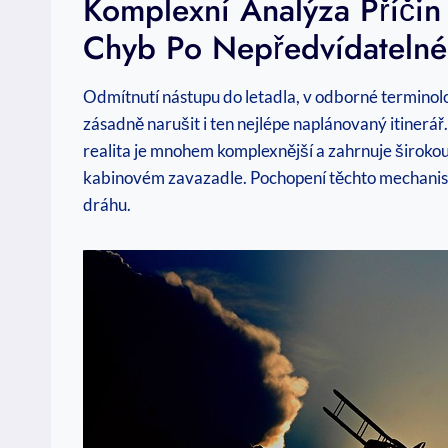
Komplexní Analýza Příčin
Chyb Po Nepředvídatelné
Odmítnutí nástupu do letadla, v odborné terminolog
zásadně narušit i ten nejlépe naplánovaný itinerá
realita je mnohem komplexnější a zahrnuje širokou
kabinovém zavazadle. Pochopení těchto mechanismů 
dráhu.