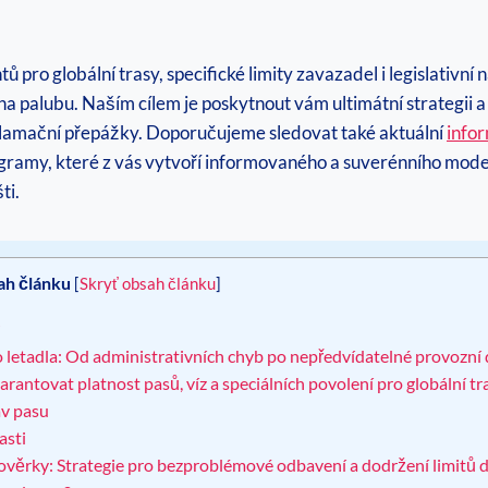
pro globální trasy, specifické limity zavazadel i legislativní
 palubu. Naším cílem je poskytnout vám ultimátní strategii a kr
 reklamační přepážky. Doporučujeme sledovat také aktuální
info
gramy, které z vás vytvoří informovaného a suverénního moder
ti.
ah článku
[
Skryť obsah článku
]
?
 letadla: Od administrativních chyb po nepředvídatelné provozní
antovat platnost pasů, víz a speciálních povolení pro globální tr
av pasu
asti
ověrky: Strategie pro bezproblémové odbavení a dodržení limitů 