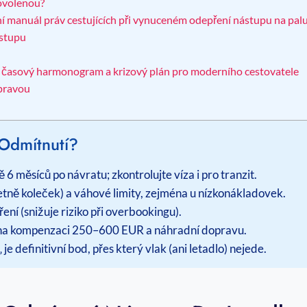
dovolenou?
lní manuál práv cestujících při vynuceném odepření nástupu na pal
ástupu
átní časový harmonogram a krizový plán pro moderního cestovatele
ípravou
Odmítnutí?
6 měsíců po návratu; zkontrolujte víza i pro tranzit.
ně koleček) a váhové limity, zejména u nízkonákladovek.
ní (snižuje riziko při overbookingu).
 na kompenzaci 250–600 EUR a náhradní dopravu.
e definitivní bod, přes který vlak (ani letadlo) nejede.