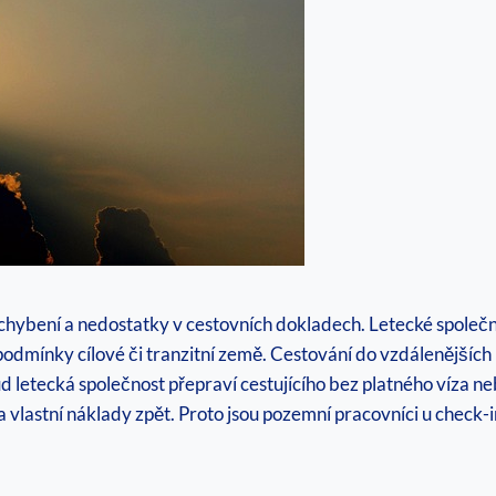
pochybení a nedostatky v cestovních dokladech. Letecké společ
 podmínky cílové či tranzitní země. Cestování do vzdálenějších 
ud letecká společnost přepraví cestujícího bez platného víza n
vlastní náklady zpět. Proto jsou pozemní pracovníci u check-i