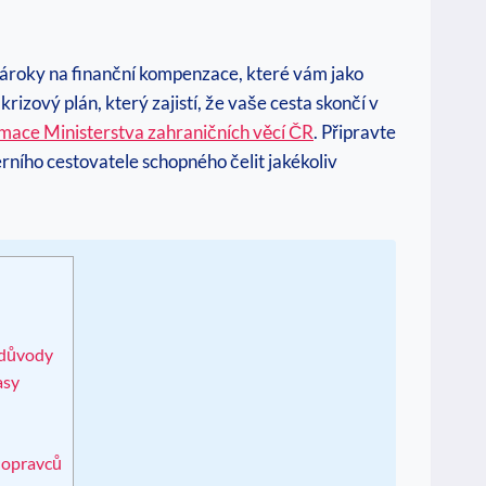
 nároky na finanční kompenzace, které vám jako
izový plán, který zajistí, že vaše cesta skončí v
rmace Ministerstva zahraničních věcí ČR
. Připravte
ního cestovatele schopného čelit jakékoliv
 důvody
asy
dopravců