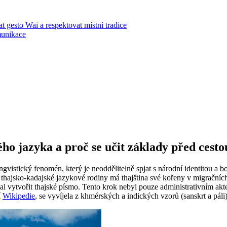
 gesto Wai a respektovat místní tradice
munikace
ho jazyka a proč se učit základy před cesto
ingvistický fenomén, který je neoddělitelně spjat s národní identitou a 
len thajsko-kadajské jazykové rodiny má thajština své kořeny v migrační
 vytvořit thajské písmo. Tento krok nebyl pouze administrativním akt
í
Wikipedie
, se vyvíjela z khmérských a indických vzorů (sanskrt a páli)