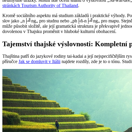
neúmyslné urážky. Místní lidé ocení snahu o výslovnost „Sa-wat-dee„
stránkách Tourism Authority of Thailand
.
Kromě sociálního aspektu má studium základů i praktické výhody. Poku
slov jako „n├╝ng„ pro studnu nebo „ph├ñ-n├╝ng„ pro mapu. Stejně tak
může působit složitě, ale její gramatická struktura je překvapivě jedn
dovolenou v Thajsku proměnit v hluboké kulturní obohacení.
Tajemství thajské výslovnosti: Kompletní 
Thajština patří do jazykové rodiny tai-kadai a její nejspecifičtějším r
příručce
Jak se domluvit v Itálii
najdete rozdíly, zde je to o tónu. Stu