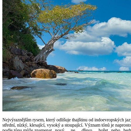
Nejvýraznějším rysem, který odlišuje thajštinu od indoevropských jaz
střední, nízký, klesající, vysoký a stoupající. Význam tónů je napros
podle tónu může znamenat „nový„, „ne„, „dřevo„, „hořet„ nebo „hedváb