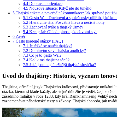
4.4
Doprava a orientace
4.5
Nouzové situace: Když jde do tuhého
5
Thajská etiketa a neverbální komunikace: Jak správně používat
5.1
Gesto Wai: Duchovní a společenský pilíř thajské ko
5.2
Hierarchie těla: Posvátná hlava a nečisté nohy
5.3
Zachování tváře a thajský úsměv
5.4
Kreng Jai: Ohleduplnost jako životní styl
6
Závěr
7
Často kladené otázky (FAQ)
7.1
Je těžké se naučit thajsky?
7.2
Domluvím se v Thajsku anglicky?
7.3
Co je to gesto Wai?
7.4
Kolik má thajština tónů?
7.5
Jaká jsou nejdůležitější thajská slovíčka?
Úvod do thajštiny: Historie, význam tónové
Thajština, oficiální jazyk Thajského království, představuje unikátní l
otázka, kterou si klade každý, ale stejně důležité je vědět, že jako č
zásadního milníku v roce 1283, kdy král Ramkhamhaeng Veliký nechal
zaznamenávat náboženské texty a zákony. Thajská abeceda, jak uvád