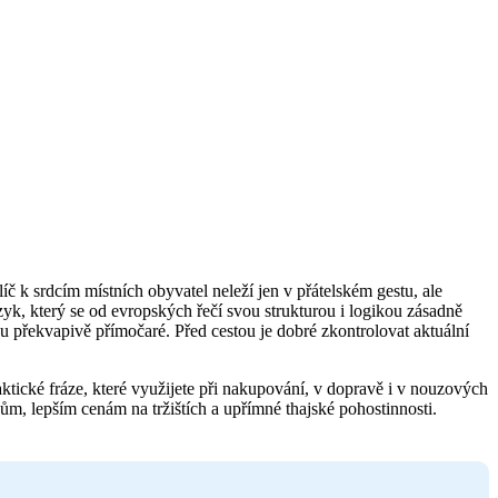
íč k srdcím místních obyvatel neleží jen v přátelském gestu, ale
jazyk, který se od evropských řečí svou strukturou i logikou zásadně
ou překvapivě přímočaré. Před cestou je dobré zkontrolovat aktuální
ktické fráze, které využijete při nakupování, v dopravě i v nouzových
tkům, lepším cenám na tržištích a upřímné thajské pohostinnosti.