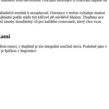
mnohem větší otevřeností. Oficiální informace o cestování najdete na
ákladních termínů k nezaplacení. Orientace v terénu vyžaduje znalost
ladní potíže může být klíčové při návštěvě lékárny. Thajština sice
vní zásoby dosažitelný cíl pro každého cestovatele, který chce svou
kami
ření emocí, v thajštině je tón integrální součástí slova. Podobně jako v
á je špičkou v lingvistice.