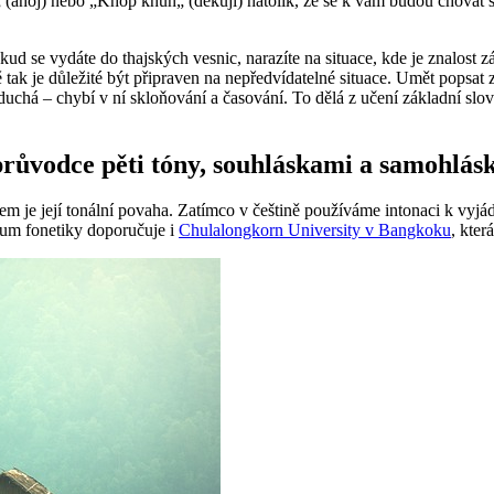
 (ahoj) nebo „Khop khun„ (děkuji) natolik, že se k vám budou chovat s 
d se vydáte do thajských vesnic, narazíte na situace, kde je znalost z
 je důležité být připraven na nepředvídatelné situace. Umět popsat zák
oduchá – chybí v ní skloňování a časování. To dělá z učení základní slo
průvodce pěti tóny, souhláskami a samohlás
ysem je její tonální povaha. Zatímco v češtině používáme intonaci k vyjád
dium fonetiky doporučuje i
Chulalongkorn University v Bangkoku
, kter