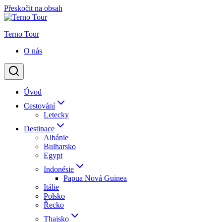
Přeskočit na obsah
Terno Tour
O nás
Úvod
Cestování
Letecky
Destinace
Albánie
Bulharsko
Egypt
Indonésie
Papua Nová Guinea
Itálie
Polsko
Řecko
Thajsko