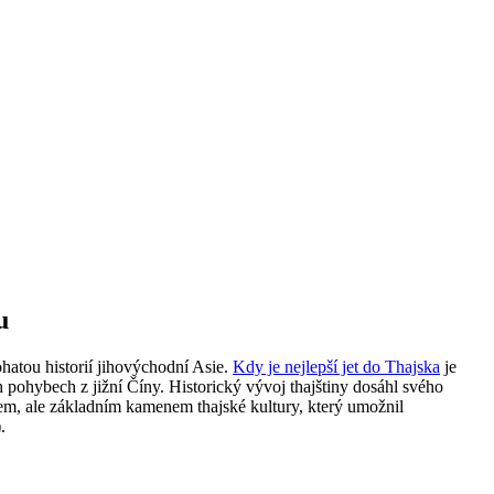
u
bohatou historií jihovýchodní Asie.
Kdy je nejlepší jet do Thajska
je
ch pohybech z jižní Číny. Historický vývoj thajštiny dosáhl svého
em, ale základním kamenem thajské kultury, který umožnil
.