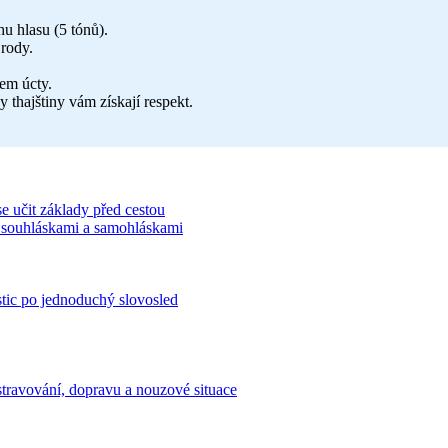
u hlasu (5 tónů).
rody.
em úcty.
y thajštiny vám získají respekt.
e učit základy před cestou
, souhláskami a samohláskami
stic po jednoduchý slovosled
stravování, dopravu a nouzové situace