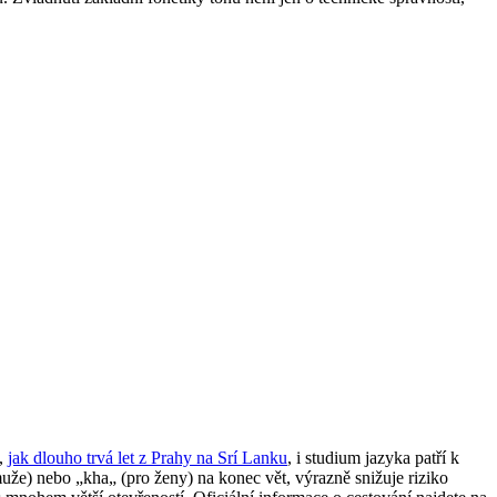
e,
jak dlouho trvá let z Prahy na Srí Lanku
, i studium jazyka patří k
muže) nebo „kha„ (pro ženy) na konec vět, výrazně snižuje riziko