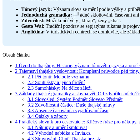
Tónový jazyk:
Význam slova se mění podle výšky a průběh
Jednoduchá gramatika:
┼╜ádné skloňování, časování ani 
Zdvořilost:
Muži končí věty „khrap“, ženy „kha“.
Gesto Wai:
Tradiční pozdrav se sepjatýma rukama je projev
Angličtina:
V turistických centrech se domluvíte, ale základ
Obsah článku
1
Úvod do thajštiny: Historie, význam tónového jazyka a proč s
2
Tajemství thajské výslovnosti: Kompletní průvodce pěti tóny
2.1
Pět tónů: Melodie významu
2.2
Souhlásky a jejich třídění
2.3
Samohlásky: Na délce záleží
3
Základy thajské gramatiky a stavba vět: Od zdvořilostních čá
3.1
Slovosled: Systém Podmět-Sloveso-Předmět
3.2
Zdvořilostní částice: Duše thajské mluvy
3.3
Absence časování a vyjadřování času
3.4
Otázky a zápory
4
Praktický slovník pro cestovatele: Klíčové fráze pro nákupy, 
4.1
Nákupy a umění smlouvat
4.2
Výhodná nabídka z Invia.cz
4.3
Stravování: Chuť Thajska bez slz