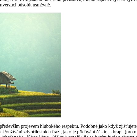
nverzaci působit úsměvně.
ale především projevem hlubokého respektu. Podobně jako když zjišťujet
 Používání zdvořilostních frází, jako je přidávání částic „khrap„ (pro 