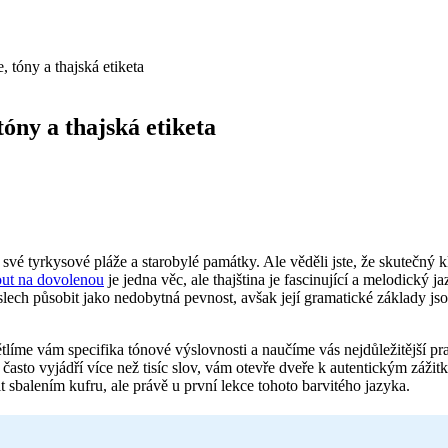
, tóny a thajská etiketa
tóny a thajská etiketa
své tyrkysové pláže a starobylé památky. Ale věděli jste, že skutečný kl
ut na dovolenou
je jedna věc, ale thajština je fascinující a melodický 
oslech působit jako nedobytná pevnost, avšak její gramatické základy js
líme vám specifika tónové výslovnosti a naučíme vás nejdůležitější pra
i často vyjádří více než tisíc slov, vám otevře dveře k autentickým záži
 sbalením kufru, ale právě u první lekce tohoto barvitého jazyka.