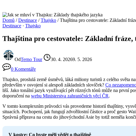
Domů
/
Destinace
/
Thajsko
/
Thajština pro cestovatele: Základní fráze
Destinace
·
Thajsko
Thajština pro cestovatele: Základní fráze, 
Od
Terno Tour
30. 4. 2026
9. 5. 2026
0 Komentáře
Thajsko, proslulá země úsměvů, láká miliony turistů z celého světa na 
především v osvojení si alespoň základních slovíček?
Co nezapomeno
liší. Jako tonální jazyk využívající pět různých tónů může na první p
doporučení na
webu Ministerstva zahraničních věcí ČR
.
V tomto komplexním průvodci vás provedeme historií thajštiny, vysvět
situacích. Pochopení, jak fungují zdvořilostní částice a proč gesto Wa
Správná příprava na cestu do jihovýchodní Asie by totiž neměla končit
V kostce: Co byste měli vědět o thajštině