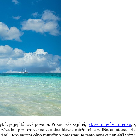
yků, je její tónová povaha. Pokud vás zajímá,
jak se mluví v Turecku
, 
to zásadní, protože stejná skupina hlásek může mít s odlišnou intonací 
í„. Pro evropského mluvčího představuje tento aspekt největší výzvu. 