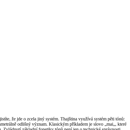
zjistíte, že jde o zcela jiný systém. Thajština využívá systém pěti tónů:
diametrálně odlišný význam. Klasickým příkladem je slovo „mai„, které
Zvládnutí základní fonetiky tónů není jen o technické správnosti,