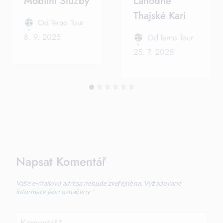
Mobilní Služby
Lahodné
Thajské Kari
Od
Terno Tour
8. 9. 2025
Od
Terno Tour
25. 7. 2025
Napsat Komentář
Vaše e-mailová adresa nebude zveřejněna.
Vyžadované
informace jsou označeny
*
Komentář
*