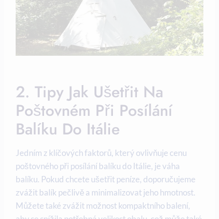
2. Tipy Jak Ušetřit Na
Poštovném Při Posílání
Balíku Do Itálie
Jedním z klíčových faktorů, který ovlivňuje cenu
poštovného při posílání balíku do Itálie, je váha
balíku. Pokud chcete ušetřit peníze, doporučujeme
zvážit balík pečlivě a minimalizovat jeho hmotnost.
Můžete také zvážit možnost kompaktního balení,
aby se snížila potřebná velikost obalu, což může také