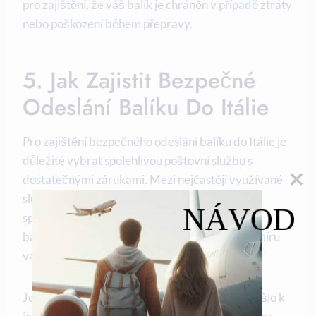
pro zajištění, že váš balík je chráněn v případě ztráty
nebo poškození během přepravy.
5. Jak Zajistit Bezpečné
Odeslání Balíku Do Itálie
Pro zajištění bezpečného odeslání balíku do Itálie je
důležité vybrat spolehlivou poštovní službu s
dostatečnými zárukami. Mezi nejčastěji využívané
služby patří Česká pošta, DHL nebo UPS. Tyto
NÁVOD
společnosti nabízejí různé typy doručení a
balíkových služeb, které mohou být šitěny na míru
vašim potřebám.
Je také důležité pečlivě zabalit balík, aby nedošlo k