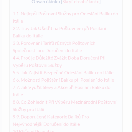
Obsah článku
[
Skryť obsah článku
]
1
1. Nejlepší Poštovní Služby pro Odeslání Balíku do
Itálie
2
2. Tipy Jak Ušetřit na Poštovném při Posílání
Balíku do Itálie
3
3. Porovnání Tarifů různých Poštovních
Společností pro Doručení do Itálie
4
4. Proč je Důležité Zvážit Doba Doručení Při
Výběru Poštovní Služby
5
5. Jak Zajistit Bezpečné Odeslání Balíku do Itálie
6
6. Možnosti Pojištění Balíku při Posílání do Itálie
7
7. Jak Využít Slevy a Akce při Posílání Balíku do
Itálie
8
8. Co Zohlednit Při Výběru Mezinárodní Poštovní
Služby pro Itálii
9
9. Doporučené Kategorie Balíků Pro
Nejvýhodnější Doručení do Itálie
10
Klíčové Poznatky