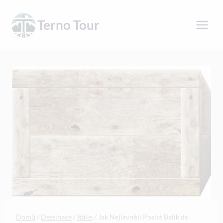
Přeskočit
na
Terno Tour
obsah
Domů
/
Destinace
/
Itálie
/
Jak Nejlevněji Poslat Balík do