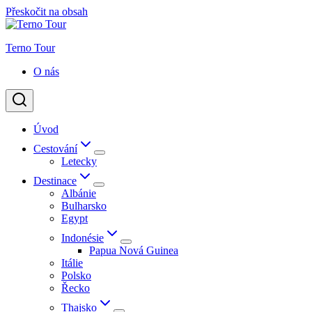
Přeskočit na obsah
Terno Tour
O nás
Úvod
Cestování
Letecky
Destinace
Albánie
Bulharsko
Egypt
Indonésie
Papua Nová Guinea
Itálie
Polsko
Řecko
Thajsko