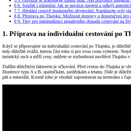
5
5. Odvážte se azkoušejte místní jídla: Náš průvodce thajskou
6
6. Soužití s místními: Jak se navázat spojení a odkrýt autenti
7
7. Hledání cenově dostupného ubytování: Naplánujte svůj vlas
8
8. Přeprava po Thajsku: Možnosti dopravy a doporučení pro n
9
9. Tipy pro minimalizaci negativního dopadu cestování na živ
1. Příprava na individuální cestování po Th
Když se připravujete na individuální cestování po Thajsku, je důležité 
tedy důležité zvážit, kterou část roku si pro svou cestu vyberete. Nej
turistický ruch a nižší ceny, můžete se rozhodnout navštívit Thajsko 
Dalším důležitým faktorem je očkování. Před cestou do Thajska je vhod
žloutence typu A a B, spalničkám, zarděnkám a tetanu. Dále je důleži
pití a minerálů. Kromě toho je vhodné zapomenout na termosku s čaj