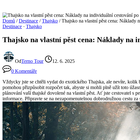
Domů
/
Destinace
/
Thajsko
/
Thajsko na vlastní pěst cena: Náklady n
Destinace
·
Thajsko
Thajsko na vlastní pěst cena: Náklady na i
Od
Terno Tour
12. 6. 2025
0 Komentáře
Vždycky jste se chtěli vydat do exotického Thajska, ale nevíte, koli
pomohou přizpůsobit rozpočet tak, abyste si mohli plně užít toto úžas
plánování vaší thajské dovolené na vlastní pěst. Ať jste cestovatel s
informace. Připravte se na nezapomenutelnou dobrodružnou cestu za