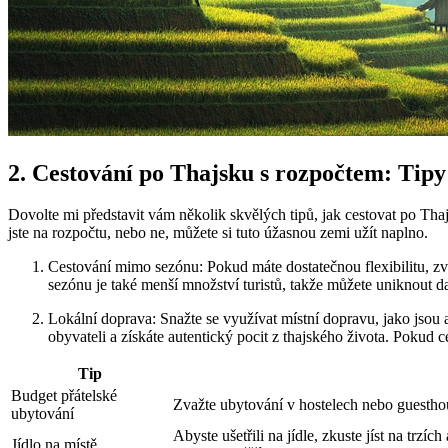
2. Cestování po Thajsku s rozpočtem: Tipy
Dovolte mi představit vám několik skvělých tipů, jak cestovat po Tha
jste na rozpočtu, nebo ne, můžete si tuto úžasnou zemi užít naplno.
Cestování mimo sezónu: Pokud máte dostatečnou flexibilitu, z
sezónu je také menší množství turistů, takže můžete uniknout 
Lokální doprava: Snažte se využívat místní dopravu, jako jsou 
obyvateli a získáte autentický pocit z thajského života. Pokud 
Tip
Budget přátelské
Zvažte ubytování v hostelech nebo guesthous
ubytování
Abyste ušetřili na jídle, zkuste jíst na trz
Jídlo na místě