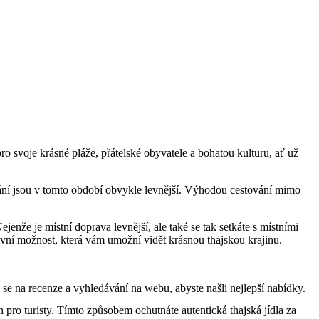
o svoje krásné pláže, přátelské obyvatele a bohatou kulturu, ať už
ání jsou v tomto období obvykle levnější. Výhodou cestování mimo
nže je místní doprava levnější, ale také se tak setkáte s místními
ktivní možnost, která vám umožní vidět krásnou thajskou krajinu.
 se na recenze a vyhledávání na webu, abyste našli nejlepší nabídky.
ch pro turisty. Tímto způsobem ochutnáte autentická thajská jídla za