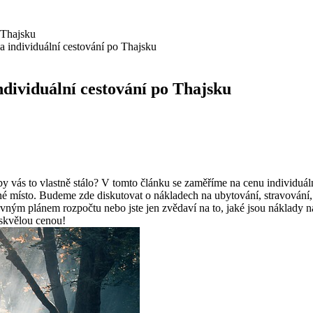
a individuální cestování po Thajsku
ndividuální cestování po Thajsku
k by vás to vlastně stálo? V tomto článku se zaměříme na cenu individu
né místo. Budeme zde diskutovat o nákladech na ubytování, stravování, 
 pevným plánem rozpočtu nebo jste jen zvědaví na to, jaké jsou náklady
 skvělou cenou!