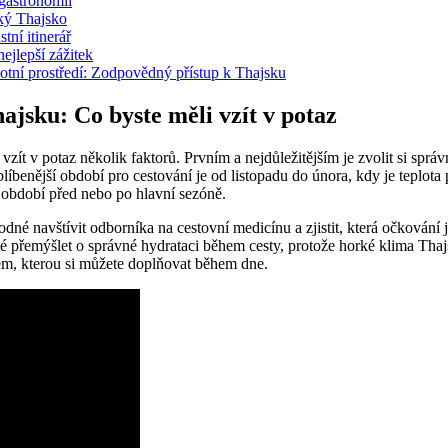
 gastronomií
cký Thajsko
tní itinerář
ejlepší zážitek
otní prostředí: Zodpovědný přístup k Thajsku
ajsku: Co byste měli vzít v potaz
vzít v potaz několik faktorů. Prvním a nejdůležitějším je zvolit si sprá
oblíbenější období pro cestování je od listopadu do února, kdy je teplot
v období před nebo po hlavní sezóně.
né navštívit odborníka na cestovní medicínu a zjistit, která očkování 
té přemýšlet o správné hydrataci během cesty, protože horké klima Thaj
em, kterou si můžete doplňovat během dne.