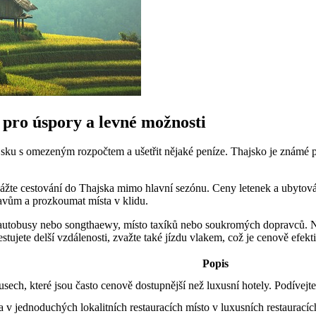
 pro úspory a levné možnosti
jsku s omezeným rozpočtem a ušetřit nějaké peníze. Thajsko je známé pr
vážte cestování do Thajska mimo hlavní sezónu. Ceny letenek a ubytov
davům a prozkoumat místa v klidu.
autobusy nebo songthaewy, místo taxíků nebo soukromých dopravců. Neje
cestujete delší vzdálenosti, zvažte také jízdu vlakem, což je cenově efe
Popis
ech, které jsou často cenově dostupnější než luxusní hotely. Podívejte
ích a v jednoduchých lokalitních restauracích místo v luxusních restaurací