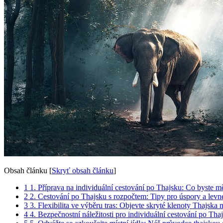
Obsah článku
[
Skryť obsah článku
]
1
1. Příprava na individuální cestování po Thajsku: Co byste mě
2
2. Cestování po Thajsku s rozpočtem: Tipy pro úspory a levn
3
3. Flexibilita ve výběru tras: Objevte skryté klenoty Thajska 
4
4. Bezpečnostní náležitosti pro individuální cestování po Tha