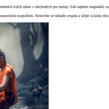
ístních trzích místo v obchodech pro turisty. Zde najdete originální, r
omezeným rozpočtem. Nenechte se odradit cenami a užijte si krásy této