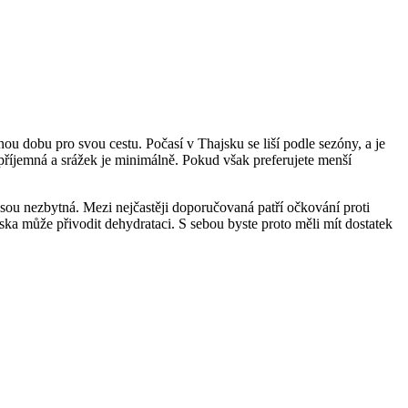
vnou dobu pro svou cestu. Počasí v Thajsku se liší podle sezóny, a je
a příjemná a srážek je minimálně. Pokud však preferujete menší
jsou nezbytná. Mezi nejčastěji doporučovaná patří očkování proti
ska může přivodit dehydrataci. S sebou byste proto měli mít dostatek