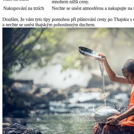
mnohem nižší ceny.
Nakupování na trzích
Nechte se unést atmosférou a nakupujte na m
Doufám, že vám tyto tipy pomohou při plánování cesty po Thajsku s 
a nechte se unést thajským pohostinným duchem.