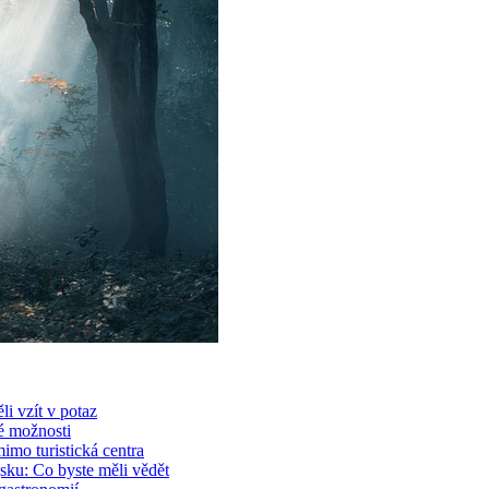
li vzít v potaz
é možnosti
mimo turistická centra
jsku: Co byste měli vědět