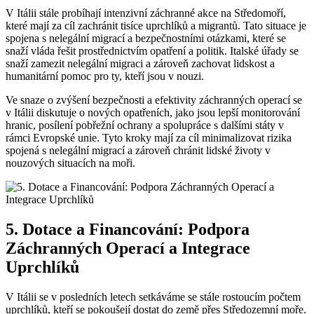
V Itálii stále probíhají intenzivní záchranné akce na Středomoří,
které mají za cíl zachránit tisíce uprchlíků a migrantů. Tato situace je
spojena s nelegální migrací a bezpečnostními otázkami, které se
snaží vláda řešit prostřednictvím opatření a politik. Italské úřady se
snaží zamezit nelegální migraci a zároveň zachovat lidskost a
humanitární pomoc pro ty, kteří jsou v nouzi.
Ve snaze o zvýšení bezpečnosti a efektivity záchranných operací se
v Itálii diskutuje o nových opatřeních, jako jsou lepší monitorování
hranic, posílení pobřežní ochrany a spolupráce s dalšími státy v
rámci Evropské unie. Tyto kroky mají za cíl minimalizovat rizika
spojená s nelegální migrací a zároveň chránit lidské životy v
nouzových situacích na moři.
5. Dotace a Financování: Podpora
Záchranných Operací a Integrace
Uprchlíků
V Itálii se v posledních letech setkáváme se stále rostoucím počtem
uprchlíků, kteří se pokoušejí dostat do země přes Středozemní moře.