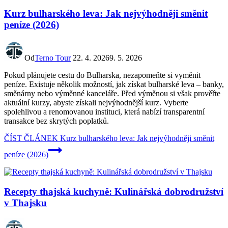
Kurz bulharského leva: Jak nejvýhodněji směnit
peníze (2026)
Od
Terno Tour
22. 4. 2026
9. 5. 2026
Pokud plánujete cestu do Bulharska, nezapomeňte si vyměnit
peníze. Existuje několik možností, jak získat bulharské leva – banky,
směnárny nebo výměnné kanceláře. Před výměnou si však prověřte
aktuální kurzy, abyste získali nejvýhodnější kurz. Vyberte
spolehlivou a renomovanou instituci, která nabízí transparentní
transakce bez skrytých poplatků.
ČÍST ČLÁNEK
Kurz bulharského leva: Jak nejvýhodněji směnit
peníze (2026)
Recepty thajská kuchyně: Kulinářská dobrodružství
v Thajsku