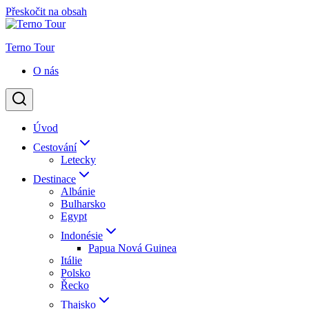
Přeskočit na obsah
Terno Tour
O nás
Úvod
Cestování
Letecky
Destinace
Albánie
Bulharsko
Egypt
Indonésie
Papua Nová Guinea
Itálie
Polsko
Řecko
Thajsko