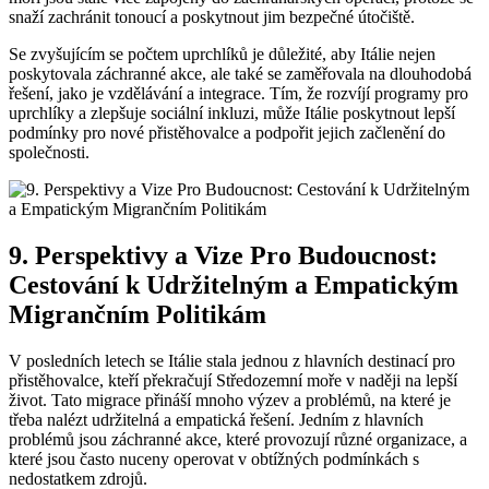
snaží zachránit tonoucí a poskytnout jim bezpečné útočiště.
Se zvyšujícím se počtem uprchlíků je důležité, aby Itálie nejen
poskytovala záchranné akce, ale také se zaměřovala na dlouhodobá
řešení, jako je vzdělávání a integrace. Tím, že rozvíjí programy pro
uprchlíky a zlepšuje sociální inkluzi, může Itálie poskytnout lepší
podmínky pro nové přistěhovalce a podpořit jejich začlenění do
společnosti.
9. Perspektivy a Vize Pro Budoucnost:
Cestování k Udržitelným a Empatickým
Migrančním Politikám
V posledních letech se Itálie stala jednou z hlavních destinací pro
přistěhovalce, kteří překračují Středozemní moře v naději na lepší
život. Tato migrace přináší mnoho výzev a problémů, na které je
třeba nalézt udržitelná a empatická řešení. Jedním z hlavních
problémů jsou záchranné akce, které provozují různé organizace, a
které jsou často nuceny operovat v obtížných podmínkách s
nedostatkem zdrojů.