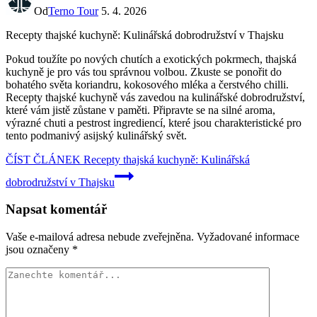
Od
Terno Tour
5. 4. 2026
Recepty thajské kuchyně: Kulinářská dobrodružství v Thajsku
Pokud toužíte po nových chutích a exotických pokrmech, thajská
kuchyně je pro vás tou správnou volbou. Zkuste se ponořit do
bohatého světa koriandru, kokosového mléka a čerstvého chilli.
Recepty thajské kuchyně vás zavedou na kulinářské dobrodružství,
které vám jistě zůstane v paměti. Připravte se na silné aroma,
výrazné chuti a pestrost ingrediencí, které jsou charakteristické pro
tento podmanivý asijský kulinářský svět.
ČÍST ČLÁNEK
Recepty thajská kuchyně: Kulinářská
dobrodružství v Thajsku
Napsat komentář
Vaše e-mailová adresa nebude zveřejněna.
Vyžadované informace
jsou označeny
*