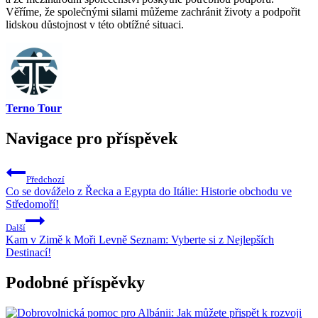
Věříme, že společnými silami můžeme zachránit životy a podpořit
lidskou důstojnost v této obtížné situaci.
Terno Tour
Navigace pro příspěvek
Předchozí
Co se dováželo z Řecka a Egypta do Itálie: Historie obchodu ve
Středomoří!
Další
Kam v Zimě k Moři Levně Seznam: Vyberte si z Nejlepších
Destinací!
Podobné příspěvky