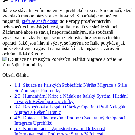
0 Komentáře
Itálie se stává hlavním bodem v uprchlické krizi na Středomoří, která
vyvolává mnoho otázek a kontroverzí. S narůstajícím počtem
migrantů,
kteří se snaží dostat
do Evropy prostřednictvím
nebezpečných mořských cest, se Itálie ocitá ve složité situaci.
Záchranné akce se stávají nepostradatelnými, ale současně
vyvstávají otázky týkající se udržitelnosti a bezpečnosti těchto
operací. Jaké jsou hlavní výzvy, se kterými se Itálie potýká, a jak
může efektivně reagovat na narůstající tlak migrace a zároveň
ochránit lidské životy
Obsah článku
1
1. Situace na Italských Pobřežích: Nárůst Migrace a Stále
Se Zhoršující Podmínky
2
3. Humanitární Krize a Nátlak na Italský Systém: Hledání
Trvalých Řešení pro Uprchlíky
3
4. Bezpečnost a Legální Otázky: Opatření Proti Nelegální
Migraci a Řešení Hranic
4
5. Dotace a Financování: Podpora Záchranných Operací a
Integrace Uprchlíků
5
7. Komunikace a Zprostředkování: Důležitost
Informovanosti a Podpory ze Strany Veřejnosti