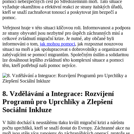
pomocí nebezpečných cest po Středozemním moři. Tato situace
vyžaduje okamžitou a efektivní reakci ze strany italských úřadů,
kteří se snaží zachraňovat tonoucí a poskytovat jim bezpečí a
pomoc.
Veřejnost hraje v této situaci klíčovou roli. Informovanost a podpora
ze strany obyvatel jsou nezbytné pro úspěch záchranných misí a
celkové zvládnutí migrační krize. Je nutné, aby občané byli
informováni o tom,
jak mohou pomoci
, jak rozpoznat nouzovou
situaci na moři a jak spolupracovat s dobrovolníky a organizacemi
zabývajícími se pomocí migrantům. Společným úsilím a solidaritou
lze dosáhnout lepšího zvládnutí této komplexní situace a pomoci
těm, kteří potřebují naši pomoc nejvíce.
8. Vzdělávání a Integrace: Rozvíjení
Programů pro Uprchlíky a Zlepšení
Sociální Inkluze
V Itálii dochází k neustálému tlaku kvůli migrační krizi a nárůstu
počtu uprchlíků, kteří se snaží dostat do Evropy. Záchranné akce na
moři jsou stále více zapojeny do záchranářských operací, protože se