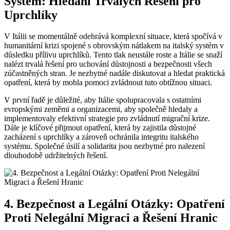
Systém: Hledání Trvalých Řešení pro
Uprchlíky
V Itálii se momentálně odehrává komplexní situace, která spočívá v
humanitární krizi spojené s obrovským nátlakem na italský systém v
důsledku přílivu uprchlíků. Tento tlak neustále roste a Itálie se snaží
nalézt trvalá řešení pro uchování důstojnosti a bezpečnosti všech
zúčastněných stran. Je nezbytné nadále diskutovat a hledat praktická
opatření, která by mohla pomoci zvládnout tuto obtížnou situaci.
V první řadě je důležité, aby Itálie spolupracovala s ostatními
evropskými zeměmi a organizacemi, aby společně hledaly a
implementovaly efektivní strategie pro zvládnutí migrační krize.
Dále je klíčové přijmout opatření, která by zajistila důstojné
zacházení s uprchlíky a zároveň ochránila integritu italského
systému. Společné úsilí a solidarita jsou nezbytné pro nalezení
dlouhodobě udržitelných řešení.
4. Bezpečnost a Legální Otázky: Opatření
Proti Nelegální Migraci a Řešení Hranic