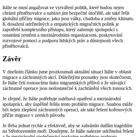
Itálie se musí angažovat ve vytváření politik, které budou nejen
chránit přistěhovalce a nabízet jim bezpečné útočiště, ale také řešit
globální příčiny migrace, jako jsou války, chudoba a změny klimatu.
K dosažení udržitelných a empatických migračních politik je
zapotřebí komplexního přístupu, který zahrnuje spolupráci s
ostatními zeměmi a mezinárodními organizacemi, poskytování
rozvojové pomoci a podporu lidských práv a důstojnosti všech
přistěhovalců.
Závěr
V dnešním článku jsme prozkoumali aktuální situaci Itálie v oblasti
migrace a záchranných akcí. Důležitými poznatky jsou skutečnosti,
že Itálie čelí rostoucímu tlaku migrantských přílivů a že stávající
záchranné operace jsou nedostatečné k zachránění všech tonoucích.
Je zřejmé, že Itálie potřebuje naléhavá opatření a mezinárodní
spolupráci, aby úspěšně řešila tento problém migrace. Snahou může
být nejen zlepšení záchranných operací, ale také řešení kořenových
příčin migrace v zemích původu.
Je třeba jednat rychle a efektivně, aby se zabránilo dalším tragédiím
na Středozemním moři. Doufejme, že Itálie nalezne udržitelná řešení
a že mezinárodní společenství poskytne potřebnou podporu.