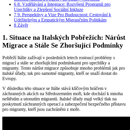
6
8. Vzdělávání a Integrace: Rozvíjení Programů pro
Uprchlíky a Zlepšení Sociální Inkluze
7
9. Perspektivy a Vize Pro Budoucnost: Cestování k
Udržitelným a Empatickým Migrančním Politikám
8
Závěr
1. Situace na Italských Pobřežích: Nárůst
Migrace a Stále Se Zhoršující Podmínky
Pobřeží Itálie zažívají v posledních letech rostoucí problémy s
migrací a stále se zhoršujícími podmínkami pro uprchlíky a
migranty. Tento nárůst migrace způsobuje mnoho problémů jak pro
italské úřady, tak pro samotné migranty, kteří se snaží dostat do
Evropy.
V důsledku této situace se Itálie stává klíčovým hráčem v
záchranných akcích na Středozemním moři, kde dochází k mnoha
neštěstím a utonutím migrantů. Italské úřady mají velký tlak na
poskytnutí záchranných operací a zabezpečení bezpečného přístavu
pro migranty, kteří jsou zachráněni z moře.