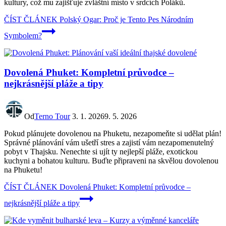
kultury, což mu zajišťuje zvláštní místo v srdcích Poláků.
ČÍST ČLÁNEK
Polský Ogar: Proč je Tento Pes Národním
Symbolem?
Dovolená Phuket: Kompletní průvodce –
nejkrásnější pláže a tipy
Od
Terno Tour
3. 1. 2026
9. 5. 2026
Pokud plánujete dovolenou na Phuketu, nezapomeňte si udělat plán!
Správné plánování vám ušetří stres a zajistí vám nezapomenutelný
pobyt v Thajsku. Nenechte si ujít ty nejlepší pláže, exotickou
kuchyni a bohatou kulturu. Buďte připraveni na skvělou dovolenou
na Phuketu!
ČÍST ČLÁNEK
Dovolená Phuket: Kompletní průvodce –
nejkrásnější pláže a tipy