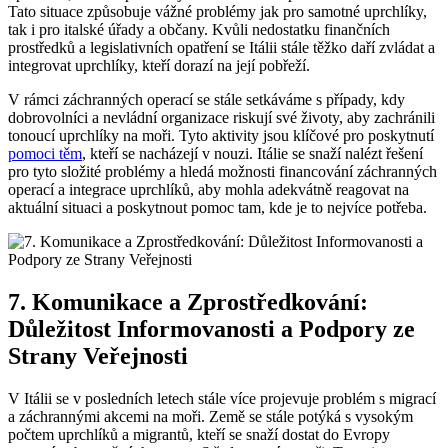
Tato situace způsobuje vážné problémy jak pro samotné uprchlíky,
tak i pro italské úřady a občany. Kvůli nedostatku finančních
prostředků a legislativních opatření se Itálii stále těžko daří zvládat a
integrovat uprchlíky, kteří dorazí na její pobřeží.
V rámci záchranných operací se stále setkáváme s případy, kdy
dobrovolníci a nevládní organizace riskují své životy, aby zachránili
tonoucí uprchlíky na moři. Tyto aktivity jsou klíčové pro poskytnutí
pomoci těm
, kteří se nacházejí v nouzi. Itálie se snaží nalézt řešení
pro tyto složité problémy a hledá možnosti financování záchranných
operací a integrace uprchlíků, aby mohla adekvátně reagovat na
aktuální situaci a poskytnout pomoc tam, kde je to nejvíce potřeba.
7. Komunikace a Zprostředkování:
Důležitost Informovanosti a Podpory ze
Strany Veřejnosti
V Itálii se v posledních letech stále více projevuje problém s migrací
a záchrannými akcemi na moři. Země se stále potýká s vysokým
počtem uprchlíků a migrantů, kteří se snaží dostat do Evropy